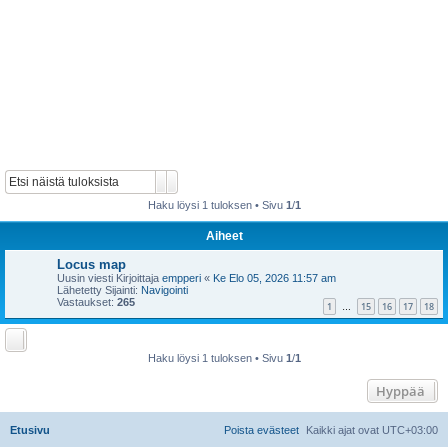
Etsi
Tarkennettu haku
Haku löysi 1 tuloksen • Sivu
1
/
1
Aiheet
Locus map
Uusin viesti Kirjoittaja
empperi
«
Ke Elo 05, 2026 11:57 am
Lähetetty Sijainti:
Navigointi
Vastaukset:
265
1
15
16
17
18
…
Haku löysi 1 tuloksen • Sivu
1
/
1
Hyppää
Etusivu
Poista evästeet
Kaikki ajat ovat
UTC+03:00