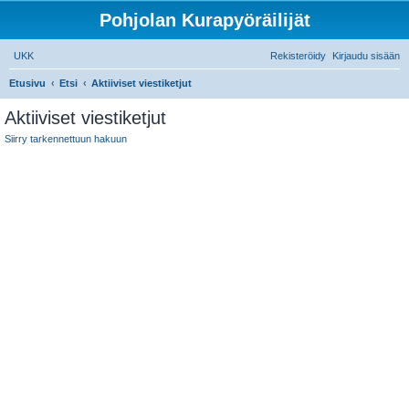
Pohjolan Kurapyöräilijät
UKK
Rekisteröidy
Kirjaudu sisään
E
Etusivu
Etsi
Aktiiviset viestiketjut
t
Aktiiviset viestiketjut
s
Siirry tarkennettuun hakuun
i