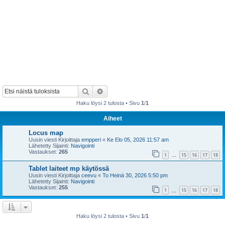
Etsi
Tarkennettu haku
Haku löysi 2 tulosta • Sivu
1
/
1
Aiheet
Locus map
Uusin viesti Kirjoittaja
empperi
«
Ke Elo 05, 2026 11:57 am
Lähetetty Sijainti:
Navigointi
Vastaukset:
265
1
15
16
17
18
…
Tablet laiteet mp käytössä
Uusin viesti Kirjoittaja
ceevu
«
To Heinä 30, 2026 5:50 pm
Lähetetty Sijainti:
Navigointi
Vastaukset:
255
1
15
16
17
18
…
Haku löysi 2 tulosta • Sivu
1
/
1