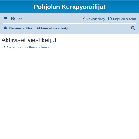
Pohjolan Kurapyöräilijät
UKK
Rekisteröidy
Kirjaudu sisään
E
Etusivu
Etsi
Aktiiviset viestiketjut
t
Aktiiviset viestiketjut
s
Siirry tarkennettuun hakuun
i