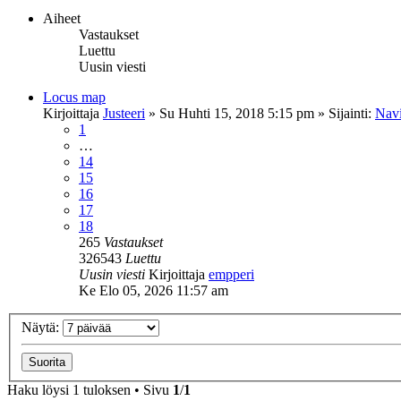
Aiheet
Vastaukset
Luettu
Uusin viesti
Locus map
Kirjoittaja
Justeeri
»
Su Huhti 15, 2018 5:15 pm
» Sijainti:
Navi
1
…
14
15
16
17
18
265
Vastaukset
326543
Luettu
Uusin viesti
Kirjoittaja
empperi
Ke Elo 05, 2026 11:57 am
Näytä:
Haku löysi 1 tuloksen • Sivu
1
/
1