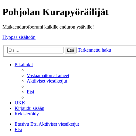
Pohjolan Kurapyöräilijät
Matkaendurofoorumi kaikille enduron ystäville!
Hyppää sisältöön
Tarkennettu haku
Etsi
Pikalinkit
Vastaamattomat aiheet
Aktiiviset viestiketjut
Etsi
UKK
Kirjaudu sisään
Rekisteröidy
Etusivu
Etsi
Aktiiviset viestiketjut
Etsi