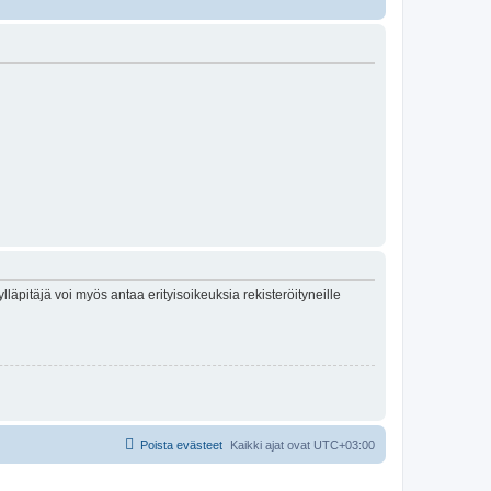
lläpitäjä voi myös antaa erityisoikeuksia rekisteröityneille
Poista evästeet
Kaikki ajat ovat
UTC+03:00