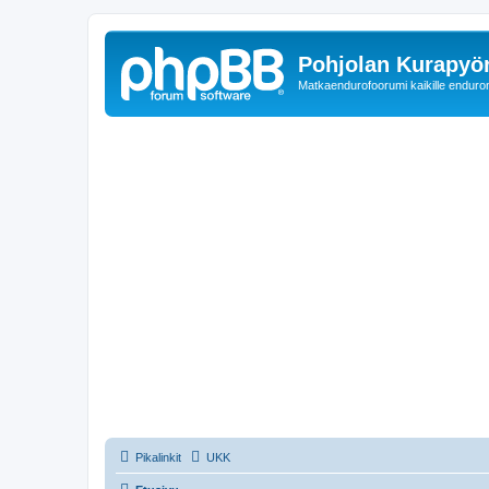
Pohjolan Kurapyörä
Matkaendurofoorumi kaikille enduron 
Pikalinkit
UKK