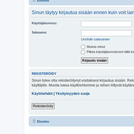
Etusivu
Sinun täytyy kirjautua sisään ennen kuin voit laina
Käyttäjätunnus:
Salasana:
Unohdin salasanani
Muista minut
Piilota käyttäjätunnukseni tällä k
REKISTERÖIDY
Sinun tulee olla rekisteröitynyt voidaksesi kirjautua sisään. Rek
käyttäjille. Muista lukea käyttöehtomme ja siihen liittyvät käy
Käyttöehdot
|
Yksityisyyden suoja
Rekisteröidy
Etusivu