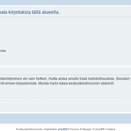
ta kirjoituksia tällä alueella.
ertaa
isteröityminen vie vain hetken, mutta antaa sinulle lisää mahdollisuuksia. Sivuston y
tännöt ennen kirjautumista. Muista myös lukea keskustelufoorumin säännöt.
Keskustelufoorumin ohjelmisto
phpBB
® Forum Software © phpBB Limited