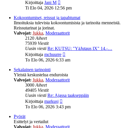
Näytä
Kirjoittaja
Jani M
uusin
Ti Elo 04, 2026 12:56 pm
viesti
Kokoontumiset, reissut ja tapahtumat
Ilmoituksia tulevista kokoontumisista ja tarinoita menneistä.
Reissutarinat ja jorinat.
Valvojat:
Jukka
,
Moderaattorit
2120
Aiheet
75939
Viestit
Uusin viesti
Re: KUTSU: "YäJutaus IX" 14.-…
Näytä
Kirjoittaja
mchuurre
uusin
To Elo 06, 2026 6:33 am
viesti
Sekalainen tarinointi
Yleistä keskustelua enduroista
Valvojat:
Jukka
,
Moderaattorit
3000
Aiheet
49405
Viestit
Uusin viesti
Re: Ajassa taakseppäin
Näytä
Kirjoittaja
markusj
uusin
To Elo 06, 2026 3:43 pm
viesti
Pyörät
Esittelyt ja vertailut
Valvojat:
Jukka
,
Moderaattorit