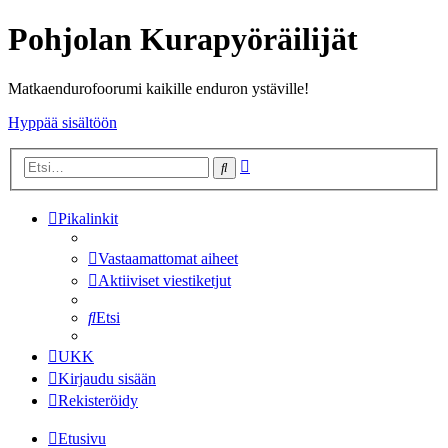
Pohjolan Kurapyöräilijät
Matkaendurofoorumi kaikille enduron ystäville!
Hyppää sisältöön
Tarkennettu
Etsi
haku
Pikalinkit
Vastaamattomat aiheet
Aktiiviset viestiketjut
Etsi
UKK
Kirjaudu sisään
Rekisteröidy
Etusivu