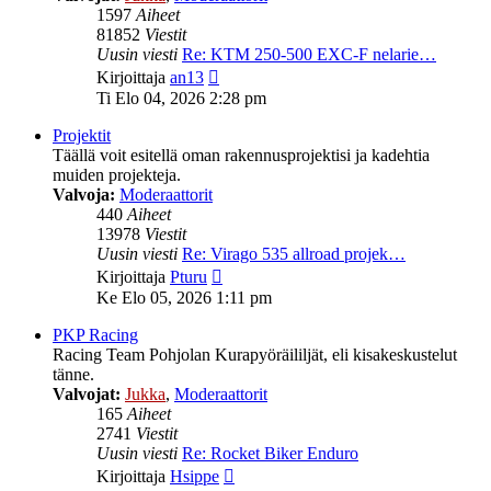
1597
Aiheet
81852
Viestit
Uusin viesti
Re: KTM 250-500 EXC-F nelarie…
Näytä
Kirjoittaja
an13
uusin
Ti Elo 04, 2026 2:28 pm
viesti
Projektit
Täällä voit esitellä oman rakennusprojektisi ja kadehtia
muiden projekteja.
Valvoja:
Moderaattorit
440
Aiheet
13978
Viestit
Uusin viesti
Re: Virago 535 allroad projek…
Näytä
Kirjoittaja
Pturu
uusin
Ke Elo 05, 2026 1:11 pm
viesti
PKP Racing
Racing Team Pohjolan Kurapyöräililjät, eli kisakeskustelut
tänne.
Valvojat:
Jukka
,
Moderaattorit
165
Aiheet
2741
Viestit
Uusin viesti
Re: Rocket Biker Enduro
Näytä
Kirjoittaja
Hsippe