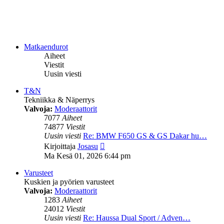
Matkaendurot
Aiheet
Viestit
Uusin viesti
T&N
Tekniikka & Näperrys
Valvoja:
Moderaattorit
7077
Aiheet
74877
Viestit
Uusin viesti
Re: BMW F650 GS & GS Dakar hu…
Näytä
Kirjoittaja
Josasu
uusin
Ma Kesä 01, 2026 6:44 pm
viesti
Varusteet
Kuskien ja pyörien varusteet
Valvoja:
Moderaattorit
1283
Aiheet
24012
Viestit
Uusin viesti
Re: Haussa Dual Sport / Adven…