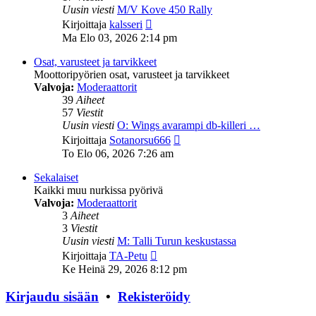
Uusin viesti
M/V Kove 450 Rally
Näytä
Kirjoittaja
kalsseri
uusin
Ma Elo 03, 2026 2:14 pm
viesti
Osat, varusteet ja tarvikkeet
Moottoripyörien osat, varusteet ja tarvikkeet
Valvoja:
Moderaattorit
39
Aiheet
57
Viestit
Uusin viesti
O: Wings avarampi db-killeri …
Näytä
Kirjoittaja
Sotanorsu666
uusin
To Elo 06, 2026 7:26 am
viesti
Sekalaiset
Kaikki muu nurkissa pyörivä
Valvoja:
Moderaattorit
3
Aiheet
3
Viestit
Uusin viesti
M: Talli Turun keskustassa
Näytä
Kirjoittaja
TA-Petu
uusin
Ke Heinä 29, 2026 8:12 pm
viesti
Kirjaudu sisään
•
Rekisteröidy