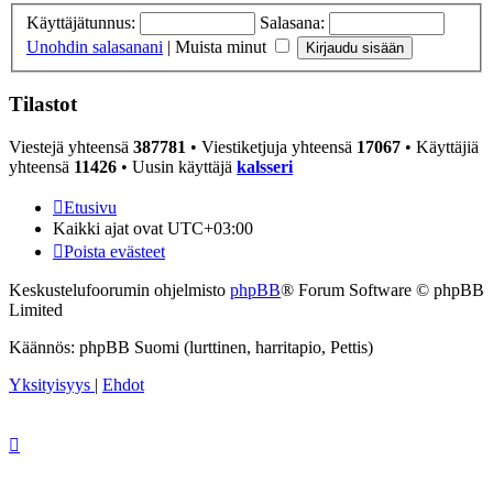
Käyttäjätunnus:
Salasana:
Unohdin salasanani
|
Muista minut
Tilastot
Viestejä yhteensä
387781
• Viestiketjuja yhteensä
17067
• Käyttäjiä
yhteensä
11426
• Uusin käyttäjä
kalsseri
Etusivu
Kaikki ajat ovat
UTC+03:00
Poista evästeet
Keskustelufoorumin ohjelmisto
phpBB
® Forum Software © phpBB
Limited
Käännös: phpBB Suomi (lurttinen, harritapio, Pettis)
Yksityisyys
|
Ehdot