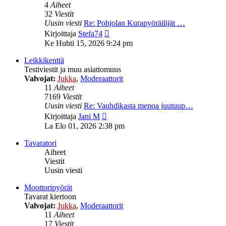
4
Aiheet
32
Viestit
Uusin viesti
Re: Pohjolan Kurapyöräilijät …
Näytä
Kirjoittaja
Stefa74
uusin
Ke Huhti 15, 2026 9:24 pm
viesti
Leikkikenttä
Testiviestit ja muu asiattomuus
Valvojat:
Jukka
,
Moderaattorit
11
Aiheet
7169
Viestit
Uusin viesti
Re: Vauhdikasta menoa juutuup…
Näytä
Kirjoittaja
Jani M
uusin
La Elo 01, 2026 2:38 pm
viesti
Tavaratori
Aiheet
Viestit
Uusin viesti
Moottoripyörät
Tavarat kiertoon
Valvojat:
Jukka
,
Moderaattorit
11
Aiheet
17
Viestit