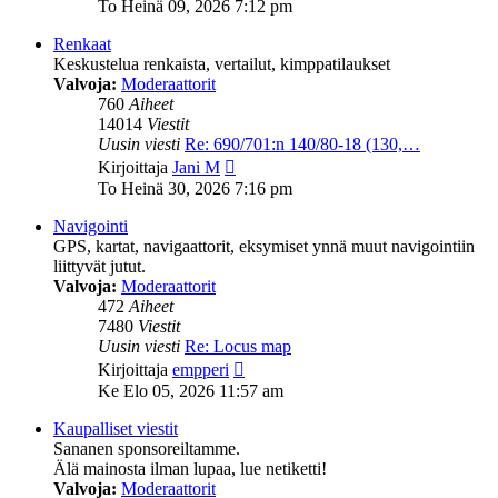
uusin
To Heinä 09, 2026 7:12 pm
viesti
Renkaat
Keskustelua renkaista, vertailut, kimppatilaukset
Valvoja:
Moderaattorit
760
Aiheet
14014
Viestit
Uusin viesti
Re: 690/701:n 140/80-18 (130,…
Näytä
Kirjoittaja
Jani M
uusin
To Heinä 30, 2026 7:16 pm
viesti
Navigointi
GPS, kartat, navigaattorit, eksymiset ynnä muut navigointiin
liittyvät jutut.
Valvoja:
Moderaattorit
472
Aiheet
7480
Viestit
Uusin viesti
Re: Locus map
Näytä
Kirjoittaja
empperi
uusin
Ke Elo 05, 2026 11:57 am
viesti
Kaupalliset viestit
Sananen sponsoreiltamme.
Älä mainosta ilman lupaa, lue netiketti!
Valvoja:
Moderaattorit