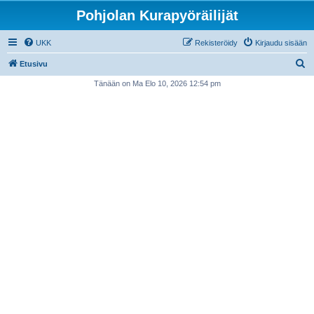
Pohjolan Kurapyöräilijät
UKK
Rekisteröidy
Kirjaudu sisään
E
Etusivu
t
Tänään on Ma Elo 10, 2026 12:54 pm
s
i