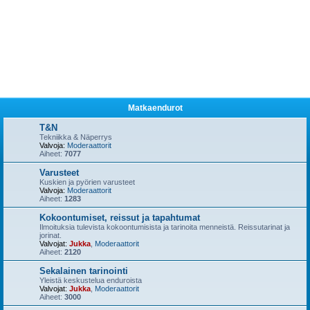
Matkaendurot
T&N
Tekniikka & Näperrys
Valvoja:
Moderaattorit
Aiheet:
7077
Varusteet
Kuskien ja pyörien varusteet
Valvoja:
Moderaattorit
Aiheet:
1283
Kokoontumiset, reissut ja tapahtumat
Ilmoituksia tulevista kokoontumisista ja tarinoita menneistä. Reissutarinat ja
jorinat.
Valvojat:
Jukka
,
Moderaattorit
Aiheet:
2120
Sekalainen tarinointi
Yleistä keskustelua enduroista
Valvojat:
Jukka
,
Moderaattorit
Aiheet:
3000