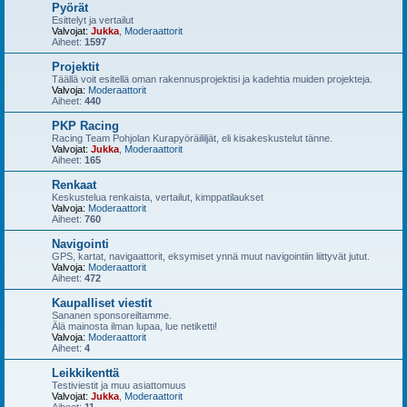
Pyörät
Esittelyt ja vertailut
Valvojat:
Jukka
,
Moderaattorit
Aiheet:
1597
Projektit
Täällä voit esitellä oman rakennusprojektisi ja kadehtia muiden projekteja.
Valvoja:
Moderaattorit
Aiheet:
440
PKP Racing
Racing Team Pohjolan Kurapyöräililjät, eli kisakeskustelut tänne.
Valvojat:
Jukka
,
Moderaattorit
Aiheet:
165
Renkaat
Keskustelua renkaista, vertailut, kimppatilaukset
Valvoja:
Moderaattorit
Aiheet:
760
Navigointi
GPS, kartat, navigaattorit, eksymiset ynnä muut navigointiin liittyvät jutut.
Valvoja:
Moderaattorit
Aiheet:
472
Kaupalliset viestit
Sananen sponsoreiltamme.
Älä mainosta ilman lupaa, lue netiketti!
Valvoja:
Moderaattorit
Aiheet:
4
Leikkikenttä
Testiviestit ja muu asiattomuus
Valvojat:
Jukka
,
Moderaattorit