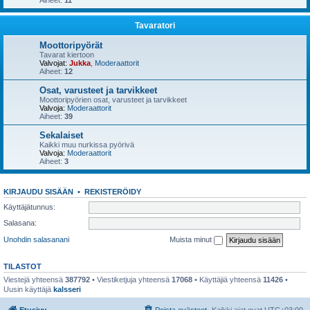
Aiheet:
11
Tavaratori
Moottoripyörät
Tavarat kiertoon
Valvojat:
Jukka
,
Moderaattorit
Aiheet:
12
Osat, varusteet ja tarvikkeet
Moottoripyörien osat, varusteet ja tarvikkeet
Valvoja:
Moderaattorit
Aiheet:
39
Sekalaiset
Kaikki muu nurkissa pyörivä
Valvoja:
Moderaattorit
Aiheet:
3
KIRJAUDU SISÄÄN
•
REKISTERÖIDY
Käyttäjätunnus:
Salasana:
Unohdin salasanani
Muista minut
TILASTOT
Viestejä yhteensä
387792
• Viestiketjuja yhteensä
17068
• Käyttäjiä yhteensä
11426
•
Uusin käyttäjä
kalsseri