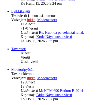
Ke Huhti 15, 2026 9:24 pm
Leikkikenttä
Testiviestit ja muu asiattomuus
Valvojat:
Jukka
,
Moderaattorit
11
Aiheet
7170
Viestit
Uusin viesti
Re: Huonoa palvelua,tai rahal…
Kirjoittaja
Kode
Näytä uusin viesti
La Elo 08, 2026 2:36 pm
Tavaratori
Aiheet
Viestit
Uusin viesti
Moottoripyörät
Tavarat kiertoon
Valvojat:
Jukka
,
Moderaattorit
12
Aiheet
18
Viestit
Uusin viesti
M: KTM 690 Enduro R 2014
Kirjoittaja
Birke
Näytä uusin viesti
To Elo 06, 2026 7:37 pm