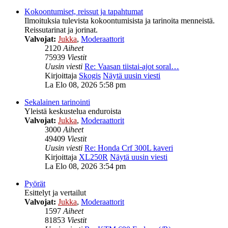
Kokoontumiset, reissut ja tapahtumat
Ilmoituksia tulevista kokoontumisista ja tarinoita menneistä.
Reissutarinat ja jorinat.
Valvojat:
Jukka
,
Moderaattorit
2120
Aiheet
75939
Viestit
Uusin viesti
Re: Vaasan tiistai-ajot soral…
Kirjoittaja
Skogis
Näytä uusin viesti
La Elo 08, 2026 5:58 pm
Sekalainen tarinointi
Yleistä keskustelua enduroista
Valvojat:
Jukka
,
Moderaattorit
3000
Aiheet
49409
Viestit
Uusin viesti
Re: Honda Crf 300L kaveri
Kirjoittaja
XL250R
Näytä uusin viesti
La Elo 08, 2026 3:54 pm
Pyörät
Esittelyt ja vertailut
Valvojat:
Jukka
,
Moderaattorit
1597
Aiheet
81853
Viestit