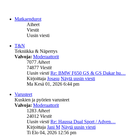
Matkaendurot
Aiheet
Viestit
Uusin viesti
T&N
Tekniikka & Näperrys
Valvoja:
Moderaattorit
7077
Aiheet
74877
Viestit
Uusin viesti
Re: BMW F650 GS & GS Dakar hu…
Kirjoittaja
Josasu
Näytä uusin viesti
Ma Kesä 01, 2026 6:44 pm
Varusteet
Kuskien ja pyörien varusteet
Valvoja:
Moderaattorit
1283
Aiheet
24012
Viestit
Uusin viesti
Re: Haussa Dual Sport / Adven…
Kirjoittaja
Jani M
Näytä uusin viesti
Ti Elo 04, 2026 12:56 pm