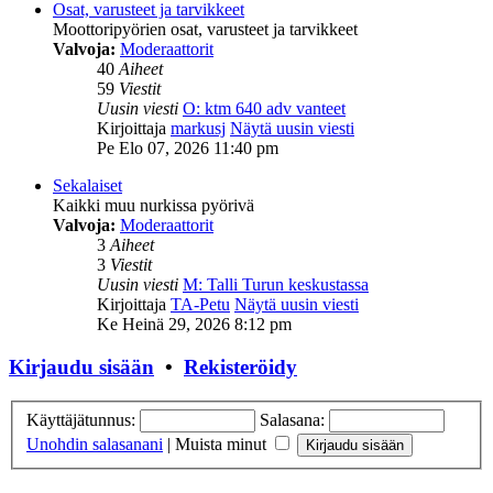
Osat, varusteet ja tarvikkeet
Moottoripyörien osat, varusteet ja tarvikkeet
Valvoja:
Moderaattorit
40
Aiheet
59
Viestit
Uusin viesti
O: ktm 640 adv vanteet
Kirjoittaja
markusj
Näytä uusin viesti
Pe Elo 07, 2026 11:40 pm
Sekalaiset
Kaikki muu nurkissa pyörivä
Valvoja:
Moderaattorit
3
Aiheet
3
Viestit
Uusin viesti
M: Talli Turun keskustassa
Kirjoittaja
TA-Petu
Näytä uusin viesti
Ke Heinä 29, 2026 8:12 pm
Kirjaudu sisään
•
Rekisteröidy
Käyttäjätunnus:
Salasana:
Unohdin salasanani
|
Muista minut