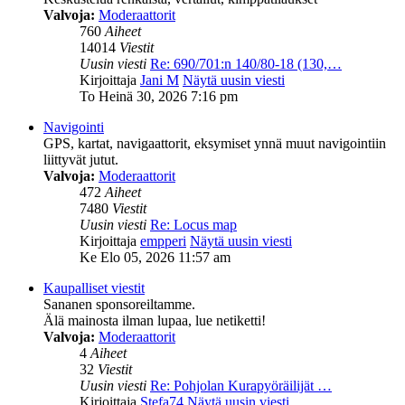
Valvoja:
Moderaattorit
760
Aiheet
14014
Viestit
Uusin viesti
Re: 690/701:n 140/80-18 (130,…
Kirjoittaja
Jani M
Näytä uusin viesti
To Heinä 30, 2026 7:16 pm
Navigointi
GPS, kartat, navigaattorit, eksymiset ynnä muut navigointiin
liittyvät jutut.
Valvoja:
Moderaattorit
472
Aiheet
7480
Viestit
Uusin viesti
Re: Locus map
Kirjoittaja
empperi
Näytä uusin viesti
Ke Elo 05, 2026 11:57 am
Kaupalliset viestit
Sananen sponsoreiltamme.
Älä mainosta ilman lupaa, lue netiketti!
Valvoja:
Moderaattorit
4
Aiheet
32
Viestit
Uusin viesti
Re: Pohjolan Kurapyöräilijät …
Kirjoittaja
Stefa74
Näytä uusin viesti