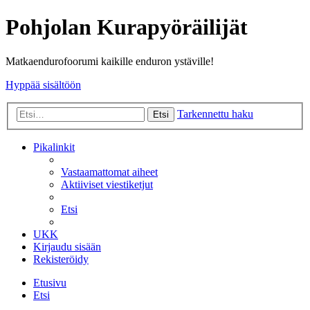
Pohjolan Kurapyöräilijät
Matkaendurofoorumi kaikille enduron ystäville!
Hyppää sisältöön
Tarkennettu haku
Etsi
Pikalinkit
Vastaamattomat aiheet
Aktiiviset viestiketjut
Etsi
UKK
Kirjaudu sisään
Rekisteröidy
Etusivu
Etsi