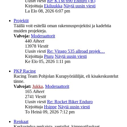
Uusin viesti
Re: KTM 690 Enduro (/R)
Kirjoittaja
Ekiluukka
Näytä uusin viesti
La Elo 08, 2026 6:07 pm
Projektit
Täällä voit esitellä oman rakennusprojektisi ja kadehtia
muiden projekteja.
Valvoja:
Moderaattorit
440
Aiheet
13978
Viestit
Uusin viesti
Re: Virago 535 allroad projek…
Kirjoittaja
Pturu
Näytä uusin viesti
Ke Elo 05, 2026 1:11 pm
PKP Racing
Racing Team Pohjolan Kurapyöräililjät, eli kisakeskustelut
tänne.
Valvojat:
Jukka
,
Moderaattorit
165
Aiheet
2741
Viestit
Uusin viesti
Re: Rocket Biker Enduro
Kirjoittaja
Hsippe
Näytä uusin viesti
To Heinä 09, 2026 7:12 pm
Renkaat
Keskustelua renkaista, vertailut, kimppatilaukset