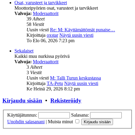
Osat, varusteet ja tarvikkeet
Moottoripyörien osat, varusteet ja tarvikkeet
Valvoja:
Moderaattorit
39
Aiheet
58
Viestit
Uusin viesti
Re: M: Käyttämättömät punaise…
Kirjoittaja
oxstar
Näytä uusin viesti
To Elo 06, 2026 7:23 pm
Sekalaiset
Kaikki muu nurkissa pyörivä
Valvoja:
Moderaattorit
3
Aiheet
3
Viestit
Uusin viesti
M: Talli Turun keskustassa
Kirjoittaja
TA-Petu
Näytä uusin viesti
Ke Heinä 29, 2026 8:12 pm
Kirjaudu sisään
•
Rekisteröidy
Käyttäjätunnus:
Salasana:
Unohdin salasanani
|
Muista minut