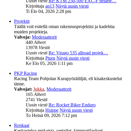
Uusin viesti
Re: KTM 250-500 EXC-F nelarie…
Kirjoittaja
an13
Näytä uusin viesti
Ti Elo 04, 2026 2:28 pm
Projektit
Täällä voit esitellä oman rakennusprojektisi ja kadehtia
muiden projekteja.
Valvoja:
Moderaattorit
440
Aiheet
13978
Viestit
Uusin viesti
Re: Virago 535 allroad projek…
Kirjoittaja
Pturu
Näytä uusin viesti
Ke Elo 05, 2026 1:11 pm
PKP Racing
Racing Team Pohjolan Kurapyöräililjät, eli kisakeskustelut
tänne.
Valvojat:
Jukka
,
Moderaattorit
165
Aiheet
2741
Viestit
Uusin viesti
Re: Rocket Biker Enduro
Kirjoittaja
Hsippe
Näytä uusin viesti
To Heinä 09, 2026 7:12 pm
Renkaat
Keskustelua renkaista, vertailut, kimppatilaukset