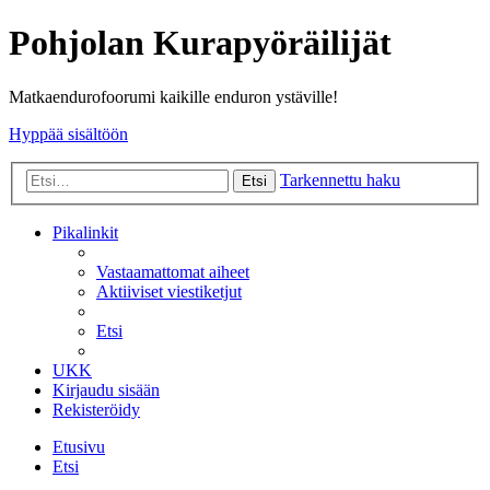
Pohjolan Kurapyöräilijät
Matkaendurofoorumi kaikille enduron ystäville!
Hyppää sisältöön
Tarkennettu haku
Etsi
Pikalinkit
Vastaamattomat aiheet
Aktiiviset viestiketjut
Etsi
UKK
Kirjaudu sisään
Rekisteröidy
Etusivu
Etsi