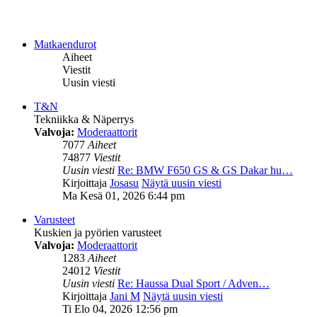
Matkaendurot
Aiheet
Viestit
Uusin viesti
T&N
Tekniikka & Näperrys
Valvoja:
Moderaattorit
7077
Aiheet
74877
Viestit
Uusin viesti
Re: BMW F650 GS & GS Dakar hu…
Kirjoittaja
Josasu
Näytä uusin viesti
Ma Kesä 01, 2026 6:44 pm
Varusteet
Kuskien ja pyörien varusteet
Valvoja:
Moderaattorit
1283
Aiheet
24012
Viestit
Uusin viesti
Re: Haussa Dual Sport / Adven…
Kirjoittaja
Jani M
Näytä uusin viesti
Ti Elo 04, 2026 12:56 pm