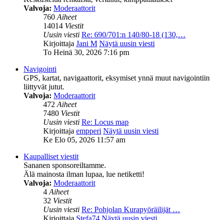
Valvoja:
Moderaattorit
760
Aiheet
14014
Viestit
Uusin viesti
Re: 690/701:n 140/80-18 (130,…
Kirjoittaja
Jani M
Näytä uusin viesti
To Heinä 30, 2026 7:16 pm
Navigointi
GPS, kartat, navigaattorit, eksymiset ynnä muut navigointiin
liittyvät jutut.
Valvoja:
Moderaattorit
472
Aiheet
7480
Viestit
Uusin viesti
Re: Locus map
Kirjoittaja
empperi
Näytä uusin viesti
Ke Elo 05, 2026 11:57 am
Kaupalliset viestit
Sananen sponsoreiltamme.
Älä mainosta ilman lupaa, lue netiketti!
Valvoja:
Moderaattorit
4
Aiheet
32
Viestit
Uusin viesti
Re: Pohjolan Kurapyöräilijät …
Kirjoittaja
Stefa74
Näytä uusin viesti