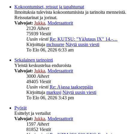
Kokoontumiset, reissut ja tapahtumat
Ilmoituksia tulevista kokoontumisista ja tarinoita menneistä.
Reissutarinat ja jorinat.
Valvojat:
Jukka
,
Moderaattorit
2120
Aiheet
75939
Viestit
Uusin viesti
Re: KUTSU: "YäJutaus IX" 14.-…
Kirjoittaja
mchuurre
Näytä uusin viesti
To Elo 06, 2026 6:33 am
Sekalainen tarinointi
Yleistä keskustelua enduroista
Valvojat:
Jukka
,
Moderaattorit
3000
Aiheet
49405
Viestit
Uusin viesti
Re: Ajassa taakseppäin
Kirjoittaja
markusj
Näytä uusin viesti
To Elo 06, 2026 3:43 pm
Pyörät
Esittelyt ja vertailut
Valvojat:
Jukka
,
Moderaattorit
1597
Aiheet
81852
Viestit