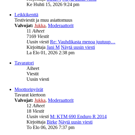
Ke Huhti 15, 2026 9:24 pm
Leikkikenttä
Testiviestit ja muu asiattomuus
Valvojat:
Jukka
,
Moderaattorit
11
Aiheet
7169
Viestit
Uusin viesti
Re: Vauhdikasta menoa juutuup…
Kirjoittaja
Jani M
Näytä uusin viesti
La Elo 01, 2026 2:38 pm
Tavaratori
Aiheet
Viestit
Uusin viesti
Moottoripyörät
Tavarat kiertoon
Valvojat:
Jukka
,
Moderaattorit
12
Aiheet
18
Viestit
Uusin viesti
M: KTM 690 Enduro R 2014
Kirjoittaja
Birke
Näytä uusin viesti
To Elo 06, 2026 7:37 pm