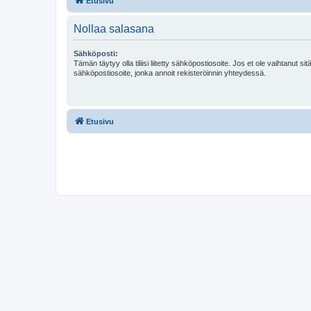
Etusivu
Nollaa salasana
Sähköposti:
Tämän täytyy olla tiliisi liitetty sähköpostiosoite. Jos et ole vaihtanut sitä
sähköpostiosoite, jonka annoit rekisteröinnin yhteydessä.
Etusivu