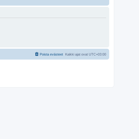
Poista evästeet
Kaikki ajat ovat
UTC+03:00