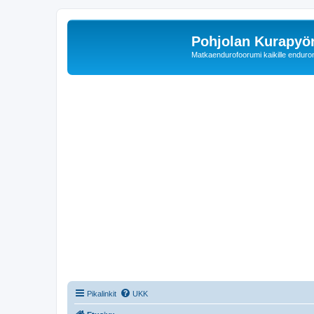
Pohjolan Kurapyörä
Matkaendurofoorumi kaikille enduron 
Pikalinkit
UKK