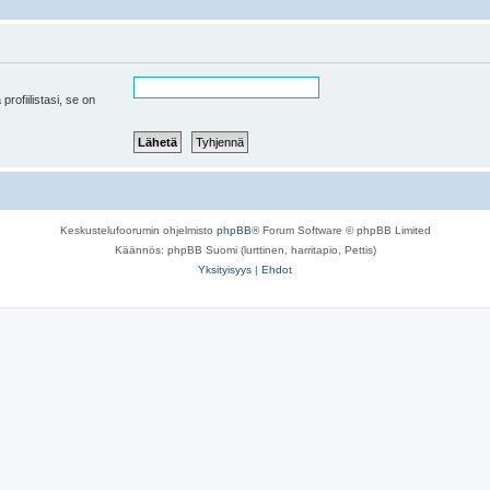
 profiilistasi, se on
Keskustelufoorumin ohjelmisto
phpBB
® Forum Software © phpBB Limited
Käännös: phpBB Suomi (lurttinen, harritapio, Pettis)
Yksityisyys
|
Ehdot