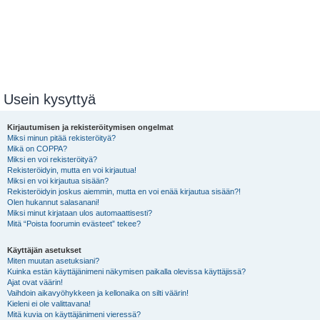
Usein kysyttyä
Kirjautumisen ja rekisteröitymisen ongelmat
Miksi minun pitää rekisteröityä?
Mikä on COPPA?
Miksi en voi rekisteröityä?
Rekisteröidyin, mutta en voi kirjautua!
Miksi en voi kirjautua sisään?
Rekisteröidyin joskus aiemmin, mutta en voi enää kirjautua sisään?!
Olen hukannut salasanani!
Miksi minut kirjataan ulos automaattisesti?
Mitä “Poista foorumin evästeet” tekee?
Käyttäjän asetukset
Miten muutan asetuksiani?
Kuinka estän käyttäjänimeni näkymisen paikalla olevissa käyttäjissä?
Ajat ovat väärin!
Vaihdoin aikavyöhykkeen ja kellonaika on silti väärin!
Kieleni ei ole valittavana!
Mitä kuvia on käyttäjänimeni vieressä?