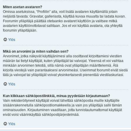
Miten asetan avataren?
Omissa asetuksissa, “Profiilin” alla, voit lisätä avataren käyttämällä jotain
neljästä tavasta: Gravatar, galleriasta, käyttää kuvaa muualta tai ladata kuvan.
Foorumin ylläpitäjä päättää otetaanko avataret käyttöön ja valitsee mitkä
avatarien käyttöönottotavat sallitaan. Jos et voi käyttää avataria, ota yhteyttä
foorumin ylläpitäjään.
Ylös
Mikä on arvonimi ja miten vaihdan sen?
Arvonimet, jotka näkyvät käyttäjänimesi alla osoittavat kirjoittamiesi viestien
määrän tai tietyt käyttäjät, kuten ylläpitäjät tai valvojat. Yleensä et voi vaihtaa
minkään arvonimen tekstiä, sillä nämä ovat ylläpitäjän määrittelemiä. Älä
kirjoita viestejä vain parantaaksesi arvonimeäsi. Useimmat foorumit eivät siedä
tätä ja valvojat tai ylläpitäjät voivat yksinkertaisesti pienentää viestilaskuriasi.
Ylös
Kun klikkaan sähköpostilinkkiä, minua pyydetään kirjautumaan?
Vain rekisteröityneet käyttäjät voivat lähettää sähköpostia muille käyttäjille
sisäänrakennetulla sähköpostilomakkeella ja vain jos ylläpitäjä sallii tämän
ominaisuuden. Kirjautuminen vaaditaan, jotta tunnistautumattomat käyttäjät
eivät voisi väärinkäyttää sähköpostijärjestelmää.
Ylös