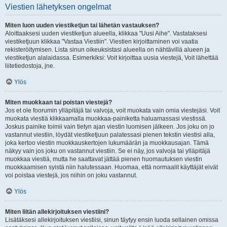
Viestien lähetyksen ongelmat
Miten luon uuden viestiketjun tai lähetän vastauksen?
Aloittaaksesi uuden viestiketjun alueella, klikkaa "Uusi Aihe". Vastataksesi
viestiketjuun klikkaa "Vastaa Viestiin". Viestien kirjoittaminen voi vaatia
rekisteröitymisen. Lista sinun oikeuksistasi alueella on nähtävillä alueen ja
viestiketjun alalaidassa. Esimerkiksi: Voit kirjoittaa uusia viestejä, Voit lähettää
liitetiedostoja, jne.
Ylös
Miten muokkaan tai poistan viestejä?
Jos et ole foorumin ylläpitäjä tai valvoja, voit muokata vain omia viestejäsi. Voit
muokata viestiä klikkaamalla muokkaa-painiketta haluamassasi viestissä.
Joskus painike toimii vain tietyn ajan viestin luomisen jälkeen. Jos joku on jo
vastannut viestiin, löydät viestiketjuun palatessasi pienen tekstin viestisi alla,
joka kertoo viestin muokkauskertojen lukumäärän ja muokkausajan. Tämä
näkyy vain jos joku on vastannut viestiin. Se ei näy, jos valvoja tai ylläpitäjä
muokkaa viestiä, mutta he saattavat jättää pienen huomautuksen viestin
muokkaamisen syistä niin halutessaan. Huomaa, että normaalit käyttäjät eivät
voi poistaa viestejä, jos niihin on joku vastannut.
Ylös
Miten liitän allekirjoituksen viestiini?
Lisätäksesi allekirjoituksen viestiisi, sinun täytyy ensin luoda sellainen omissa