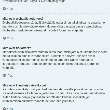
Näyttääksesi kuvan, käytä BBCoden [img]-tagia.
Ylös
Mitä ovat globaalit tiedotteet?
Globaalit tiedotteet sisältävät tärkeää tietoa ja sinun tulisi lukea ne aina kun on
mahdolista. Ne näkyvät jokaisen alueen ylälaidassa ja omissa asetuksissa.
Globaalien tiedotteiden oikeudet myöntää foorumin ylläpitäjä.
Ylös
Mitä ovat tiedotteet?
Tiedotteet usein sisältävät tärkeää tietoa foorumista jota olet lukemassa ja siksi
ne tulisi lukea aina kun mahdollista. Tiedotteet näkyvät jokaisen sivun
ylälaidassa niillä foorumeilla joihin ne on lähetetty. Kuten globaalien
tiedotteiden kohdalla, tiedotteiden lähettämisen oikeudet antaa foorumin
ylläpitäjä.
Ylös
Mitä ovat kiinnitetyt viestiketjut
Kiinnitetyt viestiketjut näkyvät tiedotteiden alapuolella ja ovat vain etusivulla.
Ne ovat yleensä aika tärkeitä, joten sinun tulisi lukea ne aina kun mahdollista.
Kuten tiedotteiden ja globaalien tiedotteiden kanssa, viestiketjujen
kiinnittämisen oikeudet määrittelee foorumin ylläpitäjä.
Ylös