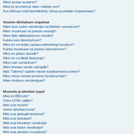
Miten asetan avataren?
Mikä on arvonimi ja miten vaihdan sen?
Kun klikkaan sähköpostilinkkiä, minua pyydetään kirjautumaan?
Viestien lähetyksen ongelmat
Miten luon uuden viestiketjun tai lähetän vastauksen?
Miten muokkaan tai poistan viestejä?
Miten liitän allekirjoituksen viestiini?
Kuinka luon äänestyksen?
Miksi en voi lisätä vastausvaihtoehtoja kyselyyn?
Kuinka muokkaan tai poistan äänestyksen?
Miksi en pääse alueelle?
Miksi en voi liittää tiedostoja?
Miksi sain varoituksen?
Miten ilmoitan viestin valvojalle?
Mitä “Tallenna”-painike viestin kirjoittamisessa tekee?
Miksi minun viestini tarvitsee hyväksynnän?
Miten tönäisen viestiketjuani?
Muotoilu ja aiheiden tyypit
Mikä on BBCode?
Onko HTML sallittu?
Mitä ovat hymiöt?
Voinko lähettää kuvia?
Mitä ovat globaalit tiedotteet?
Mitä ovat tiedotteet?
Mitä ovat kiinnitetyt viestiketjut
Mitä ovat lukitut viestiketjut?
Mitä ovat aiheiden kuvakkeet?