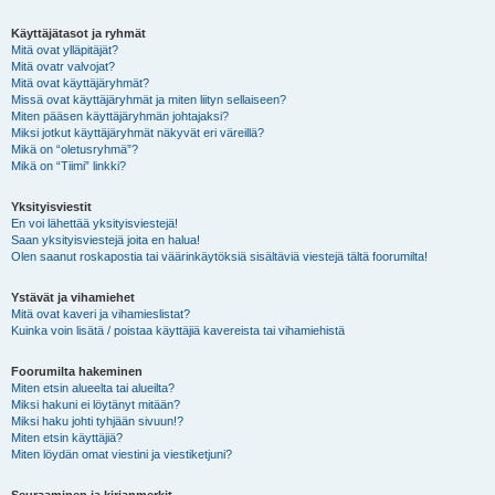
Käyttäjätasot ja ryhmät
Mitä ovat ylläpitäjät?
Mitä ovatr valvojat?
Mitä ovat käyttäjäryhmät?
Missä ovat käyttäjäryhmät ja miten liityn sellaiseen?
Miten pääsen käyttäjäryhmän johtajaksi?
Miksi jotkut käyttäjäryhmät näkyvät eri väreillä?
Mikä on “oletusryhmä”?
Mikä on “Tiimi” linkki?
Yksityisviestit
En voi lähettää yksityisviestejä!
Saan yksityisviestejä joita en halua!
Olen saanut roskapostia tai väärinkäytöksiä sisältäviä viestejä tältä foorumilta!
Ystävät ja vihamiehet
Mitä ovat kaveri ja vihamieslistat?
Kuinka voin lisätä / poistaa käyttäjiä kavereista tai vihamiehistä
Foorumilta hakeminen
Miten etsin alueelta tai alueilta?
Miksi hakuni ei löytänyt mitään?
Miksi haku johti tyhjään sivuun!?
Miten etsin käyttäjiä?
Miten löydän omat viestini ja viestiketjuni?