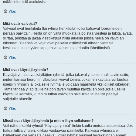
määrittelemistä asetuksista.
Ylös
Mitä ovatr valvojat?
Valvojat ovat henkilöitä (tai ryhmä henkilöitä) jotka katsovat foorumeiden
perään päivittäin. Heillä on on valta muokata ja poistaa viestejä ja lukita, avata,
siirtää, poistaa ja jakaa viestiketjuja niillä alueilla joissa heillä on valvojan
oikeudet. Yleensä valvojat ovat paikalla estämässä aiheen vierestä
keskustelua tai hyvien tapojen vastaisen materiaalin lähettämistä.
Ylös
Mitä ovat käyttäjäryhmät?
Käyttäjäryhmät ovat käyttäjien ryhmiä, jotka jakavat yhteisön hallittaviin osiin,
joiden kanssa foorumin ylläpitäjät voivat toimia. Jokainen käyttäjä voi kuulua
useisiin ryhmiin ja jokaiselle ryhmälle voidaan määritellä yksilölliset oikeudet.
Tämä tarjoaa ylläpitäjille helpon tavan muuttaa käyttäjien oikeuksia useille
käyttäjille kerralla, kuten muuttaa valvojien oikeuksia tai hallita pääsyä
suljetulle alueelle.
Ylös
Missä ovat käyttäjäryhmät ja miten liityn sellaiseen?
Voit nähdä kaikki ryhmät “Käyttäjäryhmät”-linkin kautta omissa asetuksissa. Jos
haluat liittyä yhteen, klikkaa vastaavaa painiketta. Kaikissa ryhmissä ei
kuitenkaan ole vapaata pääsyä. Jotkut ryhmät vaativat hyväksynnän ennen