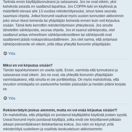
Tarkista ensin käyttäjätunnuksesi ja salasanasi. Jos ne ovat oikein, yksi
kahdesta asiasta on saattanut tapahtua. Jos COPPA-tuki on käytössä ja
määrittelit olevasi alle 13-vuotias rekisteröityessäsi, sinun tulee seurata
saamiasi ohjeita. Jotkut foorumit vaativat myös uusien tunnusten aktivoinnin
joko sinun itsesi toimesta tai ylläpitäjän toimesta ennen kuin voit kirjautua
sisään. Tämä tieto kerrottiin rekisteröitymisen yhteydessä. Jos sinulle
lähetettiin sähköpostia, seuraa ohjeita. Jos et saanut sähköpostia, olet
saattanut antaa virheellisen sähköpostiosoitteen tai sähköpostit ovat
saattaneet jäädä roskapostisuodattimeen. Jos olet varma, että antamasi
sähköpostiosoite oli oikein, yritä ottaa yhteyttä foorumin ylläpitäjään.
Ylös
Miksi en voi kirjautua sisään?
Tämän tapahtumiseen on useita syitä. Ensin, varmista että tunnuksesi ja
salasanasi ovat oikein. Jos ne ovat, ota yhteyttä foorumin ylläpitäjään
varmistaaksesi, että sinulla ei ole porttikieltoja. On myös mahdollista, että
sivuston omistajalla on asetusvirhe heidän päässään ja heidän pitäisi korjata
se.
Ylös
Rekisteröidyin joskus aiemmin, mutta en voi enää kirjautua sisään?!
On mahdollista, että ylläpitäjä on poistanut käyttäjätilisi käytöstä jostain syystä.
Useat foorumit myös poistavat käyttäjiä, jotka eivät ole kirjoittaneet pitkään
aikaan pienentääkseen tietokantansa kokoa. Jos näin on käynyt, yritä
rekisteröityä uudelleen ja osallistu keskusteluun aktiivisemmin.