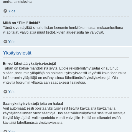
omista asetuksista.
Ylös
Mikä on “Tiimi” linkki?
Tämä sivu näyttää sinulle listan foorumin henkilökunnasta, mukaanluettuna
ylläpitäjät, valvojat ja muut tiedot, kuten alueet joita he valvovat.
Ylös
Yksityisviestit
En voi lähettää yksityisviestejä!
Tähän on kolme mahdollista syytä. Et ole rekisteröitynyt ja/tai kirjautunut
sisään, foorumin ylläpitäjä on poistanut yksityisviestit käytöstä koko foorumilta
tai foorumin ylläpitäjä on estänyt sinua lähettämästä yksityisviestejä. Ota
yhteyttä foorumin ylläpitäjään saadaksesi lisätietoja.
Ylös
Saan yksityisviestejä joita en halua!
Voit automaattisesti poistaa yksityisviestit tietyltä käyttäjältä käyttämällä
käyttäjänhallinnan viestisääntöjä. Jos saat väärinkäytöksiä sisältäviä viestejä
tietyltä käyttäjältä, voit raportoida viestit valvojille. Heillä on oikeudet estää
käyttäjiä lähettämästä yksityisviestejä.