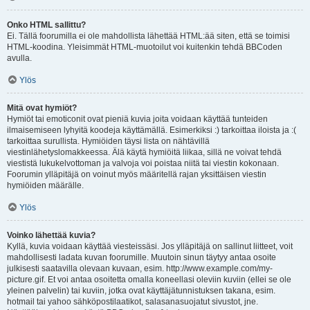
Onko HTML sallittu?
Ei. Tällä foorumilla ei ole mahdollista lähettää HTML:ää siten, että se toimisi
HTML-koodina. Yleisimmät HTML-muotoilut voi kuitenkin tehdä BBCoden
avulla.
Ylös
Mitä ovat hymiöt?
Hymiöt tai emoticonit ovat pieniä kuvia joita voidaan käyttää tunteiden
ilmaisemiseen lyhyitä koodeja käyttämällä. Esimerkiksi :) tarkoittaa iloista ja :(
tarkoittaa surullista. Hymiöiden täysi lista on nähtävillä
viestinlähetyslomakkeessa. Älä käytä hymiöitä liikaa, sillä ne voivat tehdä
viestistä lukukelvottoman ja valvoja voi poistaa niitä tai viestin kokonaan.
Foorumin ylläpitäjä on voinut myös määritellä rajan yksittäisen viestin
hymiöiden määrälle.
Ylös
Voinko lähettää kuvia?
Kyllä, kuvia voidaan käyttää viesteissäsi. Jos ylläpitäjä on sallinut liitteet, voit
mahdollisesti ladata kuvan foorumille. Muutoin sinun täytyy antaa osoite
julkisesti saatavilla olevaan kuvaan, esim. http://www.example.com/my-
picture.gif. Et voi antaa osoitetta omalla koneellasi oleviin kuviin (ellei se ole
yleinen palvelin) tai kuviin, jotka ovat käyttäjätunnistuksen takana, esim.
hotmail tai yahoo sähköpostilaatikot, salasanasuojatut sivustot, jne.