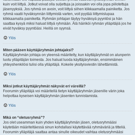
kuin voit liittyä. Jotkut voivat olla suljettuja ja joissakin voi olla jopa piilotettuja
jäsenyyksiä. Jos ryhmä on avoin, voit liittyä siihen klikkaamalla painiketta. Jos
ryhmä vaatii hyväksynnän liittymistä varten, voit pyytää liittymislupaa
klikkaamalla painiketta. Ryhmän johtajan täytyy hyväksyä pyyntösi ja hän
saattaa kysyä miksi haluat liittyä ryhmään. Älä häiriköi ryhmän ylläpitäjiä jos he
eivät hyväksy pyyntöäsi. Heillä on syynsä.
Ylös
Miten pääsen käyttäjäryhmän johtajaksi?
Käyttäjäryhmän johtaja on yleensä määritelty, kun käyttäjäryhmät on alunperin
luotu ylläpitäjän toimesta. Jos haluat luoda käyttäjäryhmän, ensimmäinen
yhteyshenkilösi tulisi olla ylläpitäjä. Kokeile yksityisviestin lähettämistä.
Ylös
Miksi jotkut käyttäjäryhmät näkyvät eri väreillä?
Foorumin ylläpitäjä voi määritellä tietyn käyttäjäryhmän jäsenille värin joka
helpottaa kyseisen käyttäjäryhmän jäsenten tunnistamista.
Ylös
Mikä on “oletusryhmä”?
Jos olet useamman kuin yhden käyttäjäryhmän jäsen, oletusryhmääsi
käytetään määriteltäessä sinun kohdallasi käytettävää ryhmäväriä ja titteliä.
Foorumin ylläpitäjä saattaa antaa sinulle oikeudet vaihtaa oletusryhmääsi