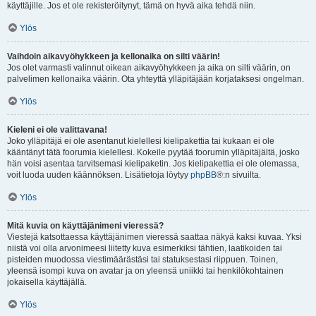
käyttäjille. Jos et ole rekisteröitynyt, tämä on hyvä aika tehdä niin.
Ylös
Vaihdoin aikavyöhykkeen ja kellonaika on silti väärin!
Jos olet varmasti valinnut oikean aikavyöhykkeen ja aika on silti väärin, on
palvelimen kellonaika väärin. Ota yhteyttä ylläpitäjään korjataksesi ongelman.
Ylös
Kieleni ei ole valittavana!
Joko ylläpitäjä ei ole asentanut kielellesi kielipakettia tai kukaan ei ole
kääntänyt tätä foorumia kielellesi. Kokeile pyytää foorumin ylläpitäjältä, josko
hän voisi asentaa tarvitsemasi kielipaketin. Jos kielipakettia ei ole olemassa,
voit luoda uuden käännöksen. Lisätietoja löytyy
phpBB
®:n sivuilta.
Ylös
Mitä kuvia on käyttäjänimeni vieressä?
Viestejä katsottaessa käyttäjänimen vieressä saattaa näkyä kaksi kuvaa. Yksi
niistä voi olla arvonimeesi liitetty kuva esimerkiksi tähtien, laatikoiden tai
pisteiden muodossa viestimäärästäsi tai statuksestasi riippuen. Toinen,
yleensä isompi kuva on avatar ja on yleensä uniikki tai henkilökohtainen
jokaisella käyttäjällä.
Ylös