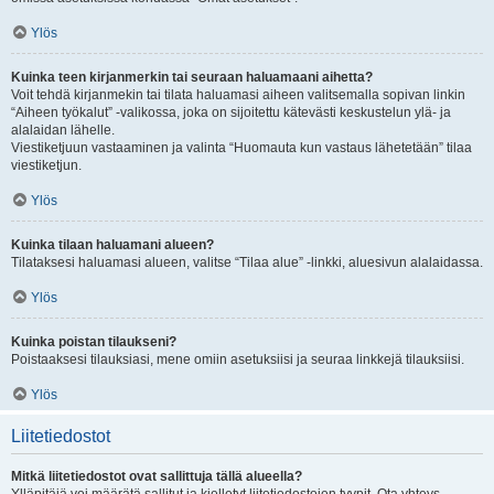
Ylös
Kuinka teen kirjanmerkin tai seuraan haluamaani aihetta?
Voit tehdä kirjanmekin tai tilata haluamasi aiheen valitsemalla sopivan linkin
“Aiheen työkalut” -valikossa, joka on sijoitettu kätevästi keskustelun ylä- ja
alalaidan lähelle.
Viestiketjuun vastaaminen ja valinta “Huomauta kun vastaus lähetetään” tilaa
viestiketjun.
Ylös
Kuinka tilaan haluamani alueen?
Tilataksesi haluamasi alueen, valitse “Tilaa alue” -linkki, aluesivun alalaidassa.
Ylös
Kuinka poistan tilaukseni?
Poistaaksesi tilauksiasi, mene omiin asetuksiisi ja seuraa linkkejä tilauksiisi.
Ylös
Liitetiedostot
Mitkä liitetiedostot ovat sallittuja tällä alueella?