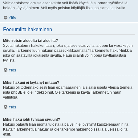
Vaihtoehtoisesti omista asetuksista voit lisätä käyttäjiä suoraan syöttämällä
heidän käyttäjänimen. Voit myös poistaa käyttäjiä listaltasi samalta sivulta.
Ylös
Foorumilta hakeminen
Miten etsin alueelta tai alueilta?
Syötä hakutermi hakukenttään, joka sijaitsee etusivulla, alueen tai viestiketjun
sivulla. Tarkennettuun hakuun pääset klikkaamalla “Tarkennettu haku”-linkkiä
joka on saatavilla jokaisella sivulla. Haun sijainti voi riippua käyttämästäsi
tyylistä.
Ylös
Miksi hakuni ei löytänyt mitään?
Hakusi oli todennäköisesti liian epämääräinen ja sisälsi useita yleisiä termejä,
joita phpBB ei ole indeksoinut. Ole tarkempi ja käytä Tarkennetun haun
valintoja.
Ylös
Miksi haku johti tyhjään sivuun!?
Hakusi palautti liian monta tulosta ja palvelin ei pystynyt käsittelemään niitä.
Käytä “Tarkennettua hakua” ja ole tarkempi hakuehdoissa ja alueissa joilta
etsit.