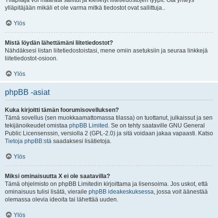
Ylläpitäjä voi määrätä sallitut ja kielletyt liitetiedostojen tyypit. Ota yhteys
ylläpitäjään mikäli et ole varma mitkä tiedostot ovat sallittuja..
Ylös
Mistä löydän lähettämäni liitetiedostot?
Nähdäksesi listan liitetiedostoistasi, mene omiin asetuksiin ja seuraa linkkejä
liitetiedostot-osioon.
Ylös
phpBB -asiat
Kuka kirjoitti tämän foorumisovelluksen?
Tämä sovellus (sen muokkaamattomassa tilassa) on tuottanut, julkaissut ja sen
tekijänoikeudet omistaa
phpBB Limited
. Se on tehty saataville GNU General
Public Licensenssin, versiolla 2 (GPL-2.0) ja sitä voidaan jakaa vapaasti. Katso
Tietoja phpBB:stä
saadaksesi lisätietoja.
Ylös
Miksi ominaisuutta X ei ole saatavilla?
Tämä ohjelmisto on phpBB Limitedin kirjoittama ja lisensoima. Jos uskot, että
ominaisuus tulisi lisätä, vieraile
phpBB ideakeskuksessa
, jossa voit äänestää
olemassa olevia ideoita tai lähettää uuden.
Ylös