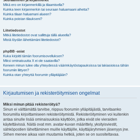
Seuraaminen ja kirjanmerkit
Mikä ero on kirjanmerkillä ja tilaamisella?
Kuinka teen kirjanmerkin tai seuraan haluamaani aihetta?
Kuinka tilaan haluamani alueen?
Kuinka poistan tilaukseni?
Liitetiedostot
Mitkä liitetiedostot ovat sallittuja tällä alueella?
Mistä löydän lähettämäni liitetiedostot?
phpBB -asiat
Kuka kirjoitti tämän foorumisovelluksen?
Miksi ominaisuutta X ei ole saatavilla?
Keneen minun tulee olla yhteydessä väärinkäytöstapauksissa tai lakiasioissa tähän
foorumiin liittyen?
Kuinka otan yhteyttä foorumin ylläpitäjään?
Kirjautumisen ja rekisteröitymisen ongelmat
Miksi minun pitää rekisteröityä?
Sinun ei välttämättä tarvitse, riippuu foorumin ylläpitäjästä, tarvitaanko
foorumilla kirjoittamiseen rekisteröitymistä. Rekisteröityminen voi kuitenkin
antaa sinulle lisää ominaisuuksia käyttöön, jotka eivät ole vieraiden
käytettävissä. Näitä ovat mm. avatar-kuvan määrittely, yksityisviestit,
sähköpostien lähettäminen muille käyttäjille, käyttäjäryhmien jäsenyys jne.
Siihen menee aikaa vain muutamia hetkiä, joten se on suositeltavaa.