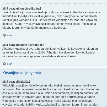
Mitä ovat lukitut viestiketjut?
Lukitut viestiketjut ovat viestiketjuja, joihin ei voi enää lähettää vastauksia ja
mahdolliset kyselyt joita viestiketjussa oli, ovat päättyneet automaattisesti.
Viestiketjuja voidaan lukita useista syistä ylläpitäjän tai foorumin valvojan
toimesta. Saatat myös pystyä lukitsemaan oman viestiketjusi, mutta tämä
riippuu foorumin ylläpitäjän antamista oikeuksista.
Ylös
Mitä ovat aiheiden kuvakkeet?
Aiheiden kuvakkeet ovat aiheen aloittajan valitsemia kuvakkeita joiden on
tarkoitus kuvastaa niiden sisältöä. Aiheiden kuvakkeiden käyttöoikeudet
riippuvat foorumin ylläpitäjän määrittelemistä oikeuksista.
Ylös
Käyttäjätasot ja ryhmät
Mitä ovat ylläpitäjät?
Ylläpitäjät ovat jäseniä joille on annettu korkeimman tason kontrolli koko
foorumiin. Nämä jäsenet voivat hallita foorumin kaikkia foorumin toiminnan
osa-alueita, mukaan lukien oikeuksien asettaminen, käyttäjien porttikiellot,
käyttäjäryhmät ja valvojat yms., riippuen foorumin perustajasta ja hänen
ylläpitäjille määrittelemistä oikeuksista. Heillä saattaa olla myös täydet
valvojan oikeudet kaikilla keskustelualueilla, riippuen foorumin perustajan