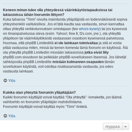
Keneen minun tulee olla yhteydessä väärinkäytöstapauksissa tai
lakiasioissa tähän foorumiin liittyen?
Kuka tahansa “Tiimi”-sivulla mainituista ylläpitäjistä on todennäköisesti sopiva
yhteyshenkilö valituksillesi. Jos et tätä kautta saa vastausta, sinun kannattaa
ottaa yhteyttä verkkotunnuksen omistajaan (tee
whois-kysely
) tai jos kyseessä
on ilmaispalvelussa oleva (esim. Yahoo!, free.fr, f2s.com, jne.), ota yhteyttä
ylläpitoon tai väärinkäytöksistä vastaavaan osastoon kyseisessä palvelussa.
Huomaa, että phpBB Limitedillä
ei ole lainkaan toimivaltaa
ja sitä ei voida
pitää vastuussa miten, missä tai kenen toimesta tämä foorumi on käytössä. Älä
ota yhteyttä phpBB Limitediin missään lakiasioissa
jotka eivät liity
phpBB.com-sivustoon tai pelkkään phpBB-sovellukseen itseensä. Jos lähetät
sähköpostia phpBB Limitedille
mistään kolmannen osapuolen
tämän
sovelluksen käytöstä, voit odottaa niukkasanaista vastausta, jos edes
vastausta lainkaan.
Ylös
Kuinka otan yhteyttä foorumin ylläpitäjään?
Kaikki foorumin käyttäjät voivat käyttää “Ota yhteyttä” -lomaketta, jos täämä
vaihtoehto on foorumin ylläpitäjän mahdollistama.
Foorumin käyttäjät voivat käyttää myös “Tiimi”-linkkiä.
Ylös
Hyppää