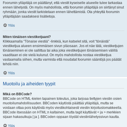
Foorumin ylläpitäjä on päättänyt, että viestit kyseiselle alueelle tulee tarkastaa
ennen lähetystä. On myös mahdollista, että foorumin ylläpitäjä on siirtänyt sinut
ryhmään, jonka viestit tarkistetaan ennen lähettämistä. Ota yhteyttä foorumin
ylläpitäjään saadaksesi lisätietoja.
Ylös
Miten tönäisen viestiketjuani?
Klikkaamalla “Tönaise viestiä” -linkkiä, kun katselet sitä, voit “tönäistä”
viestiketjua alueen ensimmäisen sivun yläosaan. Jos et näe tätä, viestiketjujen
tönäiseminen ei ole sallittua tai aika joka viestiketjujen tönäisemisen välillä
vaaditaan ei ole vielä kulunut. On myös mahdollista nostaa viestiketjua
vastaamalla siihen, mutta varmista että noudatat foorumin sääntöjä jos päätät
tehdä niin.
Ylös
Muotoilu ja aiheiden tyypit
Mikä on BBCode?
BBCode on HTML-kielen tapainen toteutus, joka tarjoaa tiettyjen viestin osien
muotoilumahdollisuuden. BBCoden käytöstä päättää ylläpitäjä, mutta se
voidaan ottaa pois käytöstä myös viestikohtaisesti viestin kirjoituslomakkeella.
BBCode itsessään on HTML:n kaltainen, mutta tagit käyttävät < ja > merkkien
sijaan hakasulkuja [ ja ]. BBCoden oppaan löydät viestinlähetyssivun kautta.
Ylös