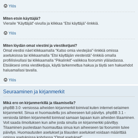
Ylös
Miten etsin käyttäjiä?
Vieraile “Käyttäjät”-sivulla ja klikkaa “Etsi käyttäjä”-linkkiä.
Ylös
Miten löydän omat viestini ja viestiketjuni?
Omat viestisi näet klikkaamalla “Katso omia viestejäsi”-linkkiä omissa
asetuksissa tai klikkaamalla “Etsi käyttäjän viesteistä”-linkkiä omalla
profiilisivullasi tai klikkaamalla “Pikalinkit”-valikkoa foorumin ylälaidassa.
Etsiäksesi omia viestiketjuja, käytä tarkennettua hakua ja täytä sen hakuehdot
haluamallasi tavalla.
Ylös
Seuraaminen ja kirjanmerkit
Mikä ero on kirjanmerkillä ja tilaamisella?
phpBB 3.0 -versiossa aiheiden kirjanmerkit toimivat kuten internet-selaimen
kirjanmerkit. Sinua ei huomautettu jos aiheeseen tuli päivitys. phpBB 3.1 -
versiosta lähtien kirjanmerkit toimivat samaan tapaan kuin aiheiden tilaaminen.
Voit saada ilmoituksen kun aihe josta sinulla on kirjanmerkki päivittyy.
Tilaaminen puolestaan huomauttaa sinua kun aiheeseen tai foorumiin tulee
päivitys. Huomautusten asetukset ja tilausten asetukset voidaan määrittää
omissa asetuksissa kohdassa “Omat asetukset”.