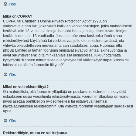
Ylös
Mikä on COPPA?
COPPA, tai Children’s Online Privacy Protection Act of 1998, on
yhdysvaltalainen laki, joka vaatii kaikkien verkkosivustojen, jotka mahdollisesti
keräävät alle 13-vuotiailta tietoja, hankkia huoltajan kirjallisen luvan tietojen
keräämiseen alle 13-vuotiaalta. Jos olet epävarma koskeeko tämä sinua
rekisteröityvänä käyttäjänä tai verkkosivua jolle olet rekisteröitymässä, ota
yhteyttä oikeudelliseen neuvonantajaan saadaksesi apua. Huomaa, että
phpBB Limited ja tämän foorumin omistajat eivät voi antaa lakineuvontaa ja
eivät ole yhteyshenkilöitä minkäänlaisissa lakiasioissa, lukuunottamatta
kysymystä “Keneen minun tulee olla yhteydessä väärinkäytöstapauksissa tai
lakiasioissa tähän foorumiin liittyen?”.
Ylös
Miksi en voi rekisteröityä?
On mahdollista, että foorumin ylläpitäjä on poistanut rekisteröinnin käytöstä
estääkseen uusia vierailijoita rekisteröitymästä. Foorumin ylläpitäjä on voinut
myös asettaa porttikiellon IP-osoitteellesi tai estänyt valitsemasi
käyttäjätunnuksen rekisteröinnin. Ota yhteyttä foorumin ylläpitäjään saadaksesi
apua.
Ylös
Rekisteröidyin, mutta en voi kirjautua!