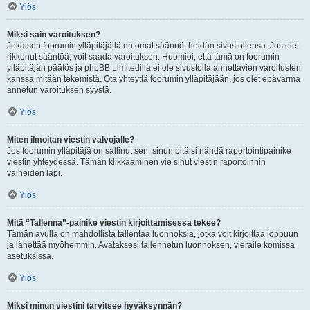
Ylös
Miksi sain varoituksen?
Jokaisen foorumin ylläpitäjällä on omat säännöt heidän sivustollensa. Jos olet
rikkonut sääntöä, voit saada varoituksen. Huomioi, että tämä on foorumin
ylläpitäjän päätös ja phpBB Limitedillä ei ole sivustolla annettavien varoitusten
kanssa mitään tekemistä. Ota yhteyttä foorumin ylläpitäjään, jos olet epävarma
annetun varoituksen syystä.
Ylös
Miten ilmoitan viestin valvojalle?
Jos foorumin ylläpitäjä on sallinut sen, sinun pitäisi nähdä raportointipainike
viestin yhteydessä. Tämän klikkaaminen vie sinut viestin raportoinnin
vaiheiden läpi.
Ylös
Mitä “Tallenna”-painike viestin kirjoittamisessa tekee?
Tämän avulla on mahdollista tallentaa luonnoksia, jotka voit kirjoittaa loppuun
ja lähettää myöhemmin. Avataksesi tallennetun luonnoksen, vieraile komissa
asetuksissa.
Ylös
Miksi minun viestini tarvitsee hyväksynnän?