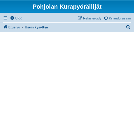
Pohjolan Kurapyöräilijät
UKK
Rekisteröidy
Kirjaudu sisään
E
Etusivu
Usein kysyttyä
t
s
i