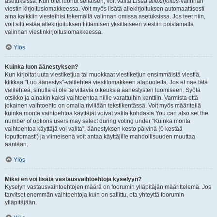
asetuksissa. Kun olet luonut sellaisen, voit valita
Lisää allekirjoitus
-valinnan
viestin kirjoituslomakkeessa. Voit myös lisätä allekirjoituksen automaattisesti
aina kaikkiin viesteihisi tekemällä valinnan omissa asetuksissa. Jos teet niin,
voit silti estää allekirjoituksen liittämisen yksittäiseen viestiin poistamalla
valinnan viestinkirjoituslomakkeessa.
Ylös
Kuinka luon äänestyksen?
Kun kirjoitat uuta viestiketjua tai muokkaat viestiketjun ensimmäistä viestiä,
klikkaa "Luo äänestys"-välilehteä viestilomakkeen alapuolella. Jos et näe tätä
välilehteä, sinulla ei ole tarvittavia oikeuksia äänestysten luomiseen. Syötä
otsikko ja ainakin kaksi vaihtoehtoa niille varattuihin kenttiin. Varmista että
jokainen vaihtoehto on omalla rivillään tekstikentässä. Voit myös määritellä
kuinka monta vaihtoehtoa käyttäjät voivat valita kohdasta You can also set the
number of options users may select during voting under “Kuinka monta
vaihtoehtoa käyttäjä voi valita”, äänestyksen kesto päivinä (0 kestää
loputtomasti) ja viimeisenä voit antaa käyttäjille mahdollisuuden muuttaa
ääntään.
Ylös
Miksi en voi lisätä vastausvaihtoehtoja kyselyyn?
Kyselyn vastausvaihtoehtojen määrä on foorumin ylläpitäjän määrittelemä. Jos
tarvitset enemmän vaihtoehtoja kuin on sallittu, ota yhteyttä foorumin
ylläpitäjään.