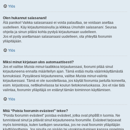
Ylös
Olen hukannut salasanani!
Älä panikoi! Vaikka salasanaasi ei voida palauttaa, se voidaan asettaa
uudelleen. Käy kirjautumissivulla ja klikkaa
Unohdin salasanani
. Seuraa
ohjeita ja sinun pitäisi kohta pystyä kirjautumaan uudelleen.
Jos et pysty asettamaan salasanaasi uudelleen, ota yhteyttä foorumin
ylläpitäjään.
Ylös
Miksi minut kirjataan ulos automaattisesti?
Jos et valitse
Muista minut
-laatikkoa kirjautuessasi, foorumi pitää sinut
kirjautuneena ennalta määritellyn ajan. Tämä estää muita väärinkäyttämästä
tunnuksiasi. Pysyäksesi kirjautuneena, valitse
Muista minut
-valinta
kirjautuessasi. Tämä ei ole suositeltavaa, jos käytät foorumia jaetulta koneelta,
esim. kirjastossa, nettikahvilassa tai koulun tietokoneluokassa. Jos et näe tätä
valintaa, foorumin ylläpitäjä on estänyt tämän toiminnon käyttämisen.
Ylös
Mitä “Poista foorumin evästeet” tekee?
“Poista foorumin evästeet” poistaa evästeet, jotka ovat phpBB:n luomia. Ne
tunnistavat sinut ja pitävät sinut kirjautuneena foorumille. Evästeet tarjoavat
myös toimintoja, kuten luettujen seurantaa, jos ne ovat foorumin ylläpitäjän
käyttöönottamia. Jos sinulla on sisään tai uloskirjautumisen kanssa ongelmia,