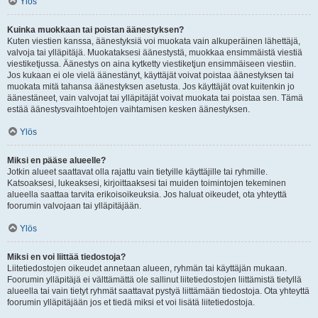
Ylös
Kuinka muokkaan tai poistan äänestyksen?
Kuten viestien kanssa, äänestyksiä voi muokata vain alkuperäinen lähettäjä,
valvoja tai ylläpitäjä. Muokataksesi äänestystä, muokkaa ensimmäistä viestiä
viestiketjussa. Äänestys on aina kytketty viestiketjun ensimmäiseen viestiin.
Jos kukaan ei ole vielä äänestänyt, käyttäjät voivat poistaa äänestyksen tai
muokata mitä tahansa äänestyksen asetusta. Jos käyttäjät ovat kuitenkin jo
äänestäneet, vain valvojat tai ylläpitäjät voivat muokata tai poistaa sen. Tämä
estää äänestysvaihtoehtojen vaihtamisen kesken äänestyksen.
Ylös
Miksi en pääse alueelle?
Jotkin alueet saattavat olla rajattu vain tietyille käyttäjille tai ryhmille.
Katsoaksesi, lukeaksesi, kirjoittaaksesi tai muiden toimintojen tekeminen
alueella saattaa tarvita erikoisoikeuksia. Jos haluat oikeudet, ota yhteyttä
foorumin valvojaan tai ylläpitäjään.
Ylös
Miksi en voi liittää tiedostoja?
Liitetiedostojen oikeudet annetaan alueen, ryhmän tai käyttäjän mukaan.
Foorumin ylläpitäjä ei välttämättä ole sallinut liitetiedostojen liittämistä tietyllä
alueella tai vain tietyt ryhmät saattavat pystyä liittämään tiedostoja. Ota yhteyttä
foorumin ylläpitäjään jos et tiedä miksi et voi lisätä liitetiedostoja.