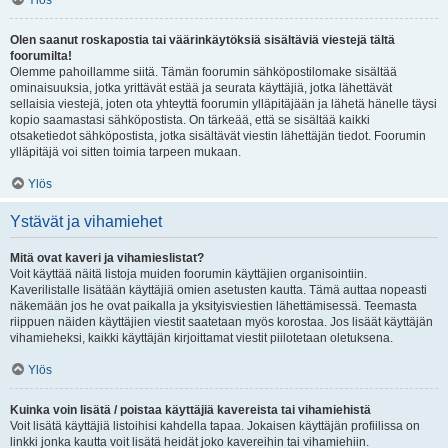
Ylös
Olen saanut roskapostia tai väärinkäytöksiä sisältäviä viestejä tältä
foorumilta!
Olemme pahoillamme siitä. Tämän foorumin sähköpostilomake sisältää
ominaisuuksia, jotka yrittävät estää ja seurata käyttäjiä, jotka lähettävät
sellaisia viestejä, joten ota yhteyttä foorumin ylläpitäjään ja lähetä hänelle täysi
kopio saamastasi sähköpostista. On tärkeää, että se sisältää kaikki
otsaketiedot sähköpostista, jotka sisältävät viestin lähettäjän tiedot. Foorumin
ylläpitäjä voi sitten toimia tarpeen mukaan.
Ylös
Ystävät ja vihamiehet
Mitä ovat kaveri ja vihamieslistat?
Voit käyttää näitä listoja muiden foorumin käyttäjien organisointiin.
Kaverilistalle lisätään käyttäjiä omien asetusten kautta. Tämä auttaa nopeasti
näkemään jos he ovat paikalla ja yksityisviestien lähettämisessä. Teemasta
riippuen näiden käyttäjien viestit saatetaan myös korostaa. Jos lisäät käyttäjän
vihamieheksi, kaikki käyttäjän kirjoittamat viestit piilotetaan oletuksena.
Ylös
Kuinka voin lisätä / poistaa käyttäjiä kavereista tai vihamiehistä
Voit lisätä käyttäjiä listoihisi kahdella tapaa. Jokaisen käyttäjän profiilissa on
linkki jonka kautta voit lisätä heidät joko kavereihin tai vihamiehiin.