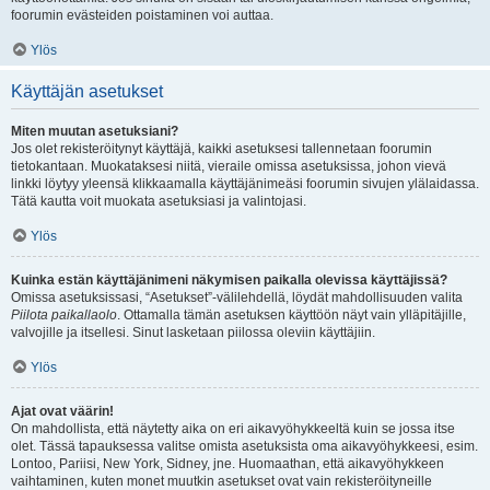
foorumin evästeiden poistaminen voi auttaa.
Ylös
Käyttäjän asetukset
Miten muutan asetuksiani?
Jos olet rekisteröitynyt käyttäjä, kaikki asetuksesi tallennetaan foorumin
tietokantaan. Muokataksesi niitä, vieraile omissa asetuksissa, johon vievä
linkki löytyy yleensä klikkaamalla käyttäjänimeäsi foorumin sivujen ylälaidassa.
Tätä kautta voit muokata asetuksiasi ja valintojasi.
Ylös
Kuinka estän käyttäjänimeni näkymisen paikalla olevissa käyttäjissä?
Omissa asetuksissasi, “Asetukset”-välilehdellä, löydät mahdollisuuden valita
Piilota paikallaolo
. Ottamalla tämän asetuksen käyttöön näyt vain ylläpitäjille,
valvojille ja itsellesi. Sinut lasketaan piilossa oleviin käyttäjiin.
Ylös
Ajat ovat väärin!
On mahdollista, että näytetty aika on eri aikavyöhykkeeltä kuin se jossa itse
olet. Tässä tapauksessa valitse omista asetuksista oma aikavyöhykkeesi, esim.
Lontoo, Pariisi, New York, Sidney, jne. Huomaathan, että aikavyöhykkeen
vaihtaminen, kuten monet muutkin asetukset ovat vain rekisteröityneille