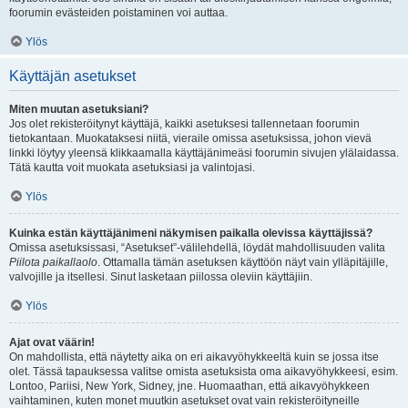
foorumin evästeiden poistaminen voi auttaa.
Ylös
Käyttäjän asetukset
Miten muutan asetuksiani?
Jos olet rekisteröitynyt käyttäjä, kaikki asetuksesi tallennetaan foorumin
tietokantaan. Muokataksesi niitä, vieraile omissa asetuksissa, johon vievä
linkki löytyy yleensä klikkaamalla käyttäjänimeäsi foorumin sivujen ylälaidassa.
Tätä kautta voit muokata asetuksiasi ja valintojasi.
Ylös
Kuinka estän käyttäjänimeni näkymisen paikalla olevissa käyttäjissä?
Omissa asetuksissasi, “Asetukset”-välilehdellä, löydät mahdollisuuden valita
Piilota paikallaolo
. Ottamalla tämän asetuksen käyttöön näyt vain ylläpitäjille,
valvojille ja itsellesi. Sinut lasketaan piilossa oleviin käyttäjiin.
Ylös
Ajat ovat väärin!
On mahdollista, että näytetty aika on eri aikavyöhykkeeltä kuin se jossa itse
olet. Tässä tapauksessa valitse omista asetuksista oma aikavyöhykkeesi, esim.
Lontoo, Pariisi, New York, Sidney, jne. Huomaathan, että aikavyöhykkeen
vaihtaminen, kuten monet muutkin asetukset ovat vain rekisteröityneille