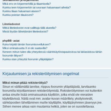
Seuraaminen ja kirjanmerkit
Mikä ero on kirjanmerkillä ja tilaamisella?
Kuinka teen kirjanmerkin tai seuraan haluamaani aihetta?
Kuinka tilaan haluamani alueen?
Kuinka poistan tilaukseni?
Liitetiedostot
Mitkä liitetiedostot ovat sallittuja tällä alueella?
Mistä löydän lähettämäni liitetiedostot?
phpBB -asiat
Kuka kirjoitti tämän foorumisovelluksen?
Miksi ominaisuutta X ei ole saatavilla?
Keneen minun tulee olla yhteydessä väärinkäytöstapauksissa tai lakiasioissa tähän
foorumiin liittyen?
Kuinka otan yhteyttä foorumin ylläpitäjään?
Kirjautumisen ja rekisteröitymisen ongelmat
Miksi minun pitää rekisteröityä?
Sinun ei välttämättä tarvitse, riippuu foorumin ylläpitäjästä, tarvitaanko
foorumilla kirjoittamiseen rekisteröitymistä. Rekisteröityminen voi kuitenkin
antaa sinulle lisää ominaisuuksia käyttöön, jotka eivät ole vieraiden
käytettävissä. Näitä ovat mm. avatar-kuvan määrittely, yksityisviestit,
sähköpostien lähettäminen muille käyttäjille, käyttäjäryhmien jäsenyys jne.
Siihen menee aikaa vain muutamia hetkiä, joten se on suositeltavaa.