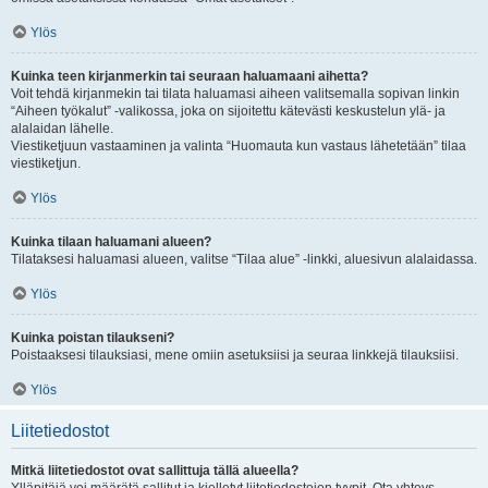
Ylös
Kuinka teen kirjanmerkin tai seuraan haluamaani aihetta?
Voit tehdä kirjanmekin tai tilata haluamasi aiheen valitsemalla sopivan linkin
“Aiheen työkalut” -valikossa, joka on sijoitettu kätevästi keskustelun ylä- ja
alalaidan lähelle.
Viestiketjuun vastaaminen ja valinta “Huomauta kun vastaus lähetetään” tilaa
viestiketjun.
Ylös
Kuinka tilaan haluamani alueen?
Tilataksesi haluamasi alueen, valitse “Tilaa alue” -linkki, aluesivun alalaidassa.
Ylös
Kuinka poistan tilaukseni?
Poistaaksesi tilauksiasi, mene omiin asetuksiisi ja seuraa linkkejä tilauksiisi.
Ylös
Liitetiedostot
Mitkä liitetiedostot ovat sallittuja tällä alueella?