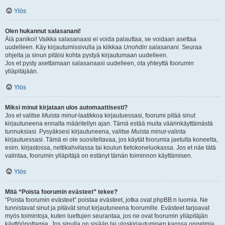
Ylös
Olen hukannut salasanani!
Älä panikoi! Vaikka salasanaasi ei voida palauttaa, se voidaan asettaa
uudelleen. Käy kirjautumissivulla ja klikkaa
Unohdin salasanani
. Seuraa
ohjeita ja sinun pitäisi kohta pystyä kirjautumaan uudelleen.
Jos et pysty asettamaan salasanaasi uudelleen, ota yhteyttä foorumin
ylläpitäjään.
Ylös
Miksi minut kirjataan ulos automaattisesti?
Jos et valitse
Muista minut
-laatikkoa kirjautuessasi, foorumi pitää sinut
kirjautuneena ennalta määritellyn ajan. Tämä estää muita väärinkäyttämästä
tunnuksiasi. Pysyäksesi kirjautuneena, valitse
Muista minut
-valinta
kirjautuessasi. Tämä ei ole suositeltavaa, jos käytät foorumia jaetulta koneelta,
esim. kirjastossa, nettikahvilassa tai koulun tietokoneluokassa. Jos et näe tätä
valintaa, foorumin ylläpitäjä on estänyt tämän toiminnon käyttämisen.
Ylös
Mitä “Poista foorumin evästeet” tekee?
“Poista foorumin evästeet” poistaa evästeet, jotka ovat phpBB:n luomia. Ne
tunnistavat sinut ja pitävät sinut kirjautuneena foorumille. Evästeet tarjoavat
myös toimintoja, kuten luettujen seurantaa, jos ne ovat foorumin ylläpitäjän
käyttöönottamia. Jos sinulla on sisään tai uloskirjautumisen kanssa ongelmia,