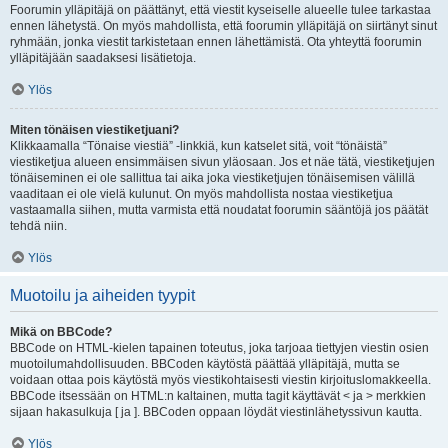
Foorumin ylläpitäjä on päättänyt, että viestit kyseiselle alueelle tulee tarkastaa
ennen lähetystä. On myös mahdollista, että foorumin ylläpitäjä on siirtänyt sinut
ryhmään, jonka viestit tarkistetaan ennen lähettämistä. Ota yhteyttä foorumin
ylläpitäjään saadaksesi lisätietoja.
Ylös
Miten tönäisen viestiketjuani?
Klikkaamalla “Tönaise viestiä” -linkkiä, kun katselet sitä, voit “tönäistä”
viestiketjua alueen ensimmäisen sivun yläosaan. Jos et näe tätä, viestiketjujen
tönäiseminen ei ole sallittua tai aika joka viestiketjujen tönäisemisen välillä
vaaditaan ei ole vielä kulunut. On myös mahdollista nostaa viestiketjua
vastaamalla siihen, mutta varmista että noudatat foorumin sääntöjä jos päätät
tehdä niin.
Ylös
Muotoilu ja aiheiden tyypit
Mikä on BBCode?
BBCode on HTML-kielen tapainen toteutus, joka tarjoaa tiettyjen viestin osien
muotoilumahdollisuuden. BBCoden käytöstä päättää ylläpitäjä, mutta se
voidaan ottaa pois käytöstä myös viestikohtaisesti viestin kirjoituslomakkeella.
BBCode itsessään on HTML:n kaltainen, mutta tagit käyttävät < ja > merkkien
sijaan hakasulkuja [ ja ]. BBCoden oppaan löydät viestinlähetyssivun kautta.
Ylös