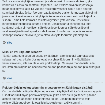
Tarkista ensin käyttäjätunnuksesi ja salasanasi. Jos ne ovat oikein, yksi
kahdesta asiasta on saattanut tapahtua. Jos COPPA-tuki on käytössä ja
määrittelit olevasi alle 13-vuotias rekisteröityessäsi, sinun tulee seurata
saamiasi ohjeita. Jotkut foorumit vaativat myös uusien tunnusten aktivoinnin
joko sinun itsesi toimesta tai ylläpitäjän toimesta ennen kuin voit kirjautua
sisään. Tämä tieto kerrottiin rekisteröitymisen yhteydessä. Jos sinulle
lähetettiin sähköpostia, seuraa ohjeita. Jos et saanut sähköpostia, olet
saattanut antaa virheellisen sähköpostiosoitteen tai sähköpostit ovat
saattaneet jäädä roskapostisuodattimeen. Jos olet varma, että antamasi
sähköpostiosoite oli oikein, yritä ottaa yhteyttä foorumin ylläpitäjään.
Ylös
Miksi en voi kirjautua sisään?
Tämän tapahtumiseen on useita syitä. Ensin, varmista että tunnuksesi ja
salasanasi ovat oikein. Jos ne ovat, ota yhteyttä foorumin ylläpitäjään
varmistaaksesi, että sinulla ei ole porttikieltoja. On myös mahdollista, että
sivuston omistajalla on asetusvirhe heidän päässään ja heidän pitäisi korjata
se.
Ylös
Rekisteröidyin joskus aiemmin, mutta en voi enää kirjautua sisään?!
On mahdollista, että ylläpitäjä on poistanut käyttäjätilisi käytöstä jostain syystä.
Useat foorumit myös poistavat käyttäjiä, jotka eivät ole kirjoittaneet pitkään
aikaan pienentääkseen tietokantansa kokoa. Jos näin on käynyt, yritä
rekisteröityä uudelleen ja osallistu keskusteluun aktiivisemmin.