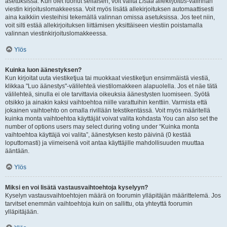
asetuksissa. Kun olet luonut sellaisen, voit valita
Lisää allekirjoitus
-valinnan
viestin kirjoituslomakkeessa. Voit myös lisätä allekirjoituksen automaattisesti
aina kaikkiin viesteihisi tekemällä valinnan omissa asetuksissa. Jos teet niin,
voit silti estää allekirjoituksen liittämisen yksittäiseen viestiin poistamalla
valinnan viestinkirjoituslomakkeessa.
Ylös
Kuinka luon äänestyksen?
Kun kirjoitat uuta viestiketjua tai muokkaat viestiketjun ensimmäistä viestiä,
klikkaa "Luo äänestys"-välilehteä viestilomakkeen alapuolella. Jos et näe tätä
välilehteä, sinulla ei ole tarvittavia oikeuksia äänestysten luomiseen. Syötä
otsikko ja ainakin kaksi vaihtoehtoa niille varattuihin kenttiin. Varmista että
jokainen vaihtoehto on omalla rivillään tekstikentässä. Voit myös määritellä
kuinka monta vaihtoehtoa käyttäjät voivat valita kohdasta You can also set the
number of options users may select during voting under “Kuinka monta
vaihtoehtoa käyttäjä voi valita”, äänestyksen kesto päivinä (0 kestää
loputtomasti) ja viimeisenä voit antaa käyttäjille mahdollisuuden muuttaa
ääntään.
Ylös
Miksi en voi lisätä vastausvaihtoehtoja kyselyyn?
Kyselyn vastausvaihtoehtojen määrä on foorumin ylläpitäjän määrittelemä. Jos
tarvitset enemmän vaihtoehtoja kuin on sallittu, ota yhteyttä foorumin
ylläpitäjään.