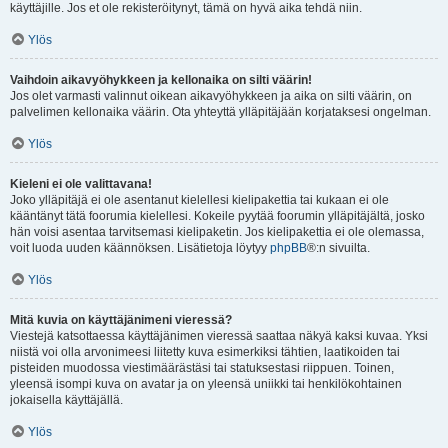
käyttäjille. Jos et ole rekisteröitynyt, tämä on hyvä aika tehdä niin.
Ylös
Vaihdoin aikavyöhykkeen ja kellonaika on silti väärin!
Jos olet varmasti valinnut oikean aikavyöhykkeen ja aika on silti väärin, on
palvelimen kellonaika väärin. Ota yhteyttä ylläpitäjään korjataksesi ongelman.
Ylös
Kieleni ei ole valittavana!
Joko ylläpitäjä ei ole asentanut kielellesi kielipakettia tai kukaan ei ole
kääntänyt tätä foorumia kielellesi. Kokeile pyytää foorumin ylläpitäjältä, josko
hän voisi asentaa tarvitsemasi kielipaketin. Jos kielipakettia ei ole olemassa,
voit luoda uuden käännöksen. Lisätietoja löytyy
phpBB
®:n sivuilta.
Ylös
Mitä kuvia on käyttäjänimeni vieressä?
Viestejä katsottaessa käyttäjänimen vieressä saattaa näkyä kaksi kuvaa. Yksi
niistä voi olla arvonimeesi liitetty kuva esimerkiksi tähtien, laatikoiden tai
pisteiden muodossa viestimäärästäsi tai statuksestasi riippuen. Toinen,
yleensä isompi kuva on avatar ja on yleensä uniikki tai henkilökohtainen
jokaisella käyttäjällä.
Ylös