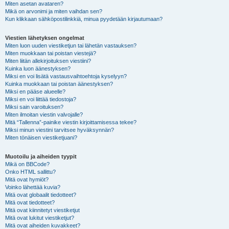
Miten asetan avataren?
Mikä on arvonimi ja miten vaihdan sen?
Kun klikkaan sähköpostilinkkiä, minua pyydetään kirjautumaan?
Viestien lähetyksen ongelmat
Miten luon uuden viestiketjun tai lähetän vastauksen?
Miten muokkaan tai poistan viestejä?
Miten liitän allekirjoituksen viestiini?
Kuinka luon äänestyksen?
Miksi en voi lisätä vastausvaihtoehtoja kyselyyn?
Kuinka muokkaan tai poistan äänestyksen?
Miksi en pääse alueelle?
Miksi en voi liittää tiedostoja?
Miksi sain varoituksen?
Miten ilmoitan viestin valvojalle?
Mitä “Tallenna”-painike viestin kirjoittamisessa tekee?
Miksi minun viestini tarvitsee hyväksynnän?
Miten tönäisen viestiketjuani?
Muotoilu ja aiheiden tyypit
Mikä on BBCode?
Onko HTML sallittu?
Mitä ovat hymiöt?
Voinko lähettää kuvia?
Mitä ovat globaalit tiedotteet?
Mitä ovat tiedotteet?
Mitä ovat kiinnitetyt viestiketjut
Mitä ovat lukitut viestiketjut?
Mitä ovat aiheiden kuvakkeet?