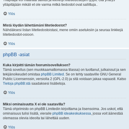
Ylläpitäjä voi määrätä sallitut ja kielletyt liitetiedostojen tyypit. Ota yhteys
ylläpitäjään mikäli et ole varma mitkä tiedostot ovat sallittuja..
Ylös
Mistä löydän lähettämäni liitetiedostot?
Nähdäksesi listan liitetiedostoistasi, mene omiin asetuksiin ja seuraa linkkejä
liitetiedostot-osioon.
Ylös
phpBB -asiat
Kuka kirjoitti tämän foorumisovelluksen?
Tämä sovellus (sen muokkaamattomassa tilassa) on tuottanut, julkaissut ja sen
tekijänoikeudet omistaa
phpBB Limited
. Se on tehty saataville GNU General
Public Licensenssin, versiolla 2 (GPL-2.0) ja sitä voidaan jakaa vapaasti. Katso
Tietoja phpBB:stä
saadaksesi lisätietoja.
Ylös
Miksi ominaisuutta X ei ole saatavilla?
Tämä ohjelmisto on phpBB Limitedin kirjoittama ja lisensoima. Jos uskot, että
ominaisuus tulisi lisätä, vieraile
phpBB ideakeskuksessa
, jossa voit äänestää
olemassa olevia ideoita tai lähettää uuden.
Ylös