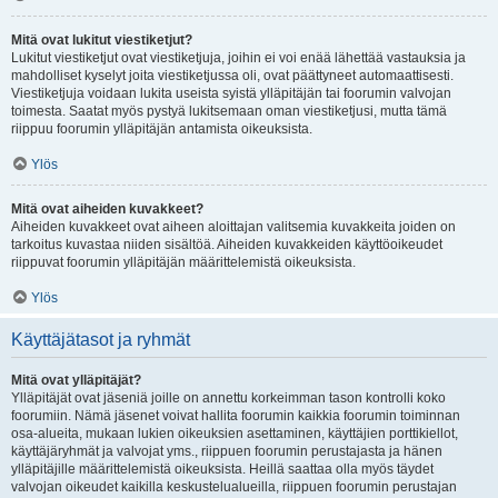
Mitä ovat lukitut viestiketjut?
Lukitut viestiketjut ovat viestiketjuja, joihin ei voi enää lähettää vastauksia ja
mahdolliset kyselyt joita viestiketjussa oli, ovat päättyneet automaattisesti.
Viestiketjuja voidaan lukita useista syistä ylläpitäjän tai foorumin valvojan
toimesta. Saatat myös pystyä lukitsemaan oman viestiketjusi, mutta tämä
riippuu foorumin ylläpitäjän antamista oikeuksista.
Ylös
Mitä ovat aiheiden kuvakkeet?
Aiheiden kuvakkeet ovat aiheen aloittajan valitsemia kuvakkeita joiden on
tarkoitus kuvastaa niiden sisältöä. Aiheiden kuvakkeiden käyttöoikeudet
riippuvat foorumin ylläpitäjän määrittelemistä oikeuksista.
Ylös
Käyttäjätasot ja ryhmät
Mitä ovat ylläpitäjät?
Ylläpitäjät ovat jäseniä joille on annettu korkeimman tason kontrolli koko
foorumiin. Nämä jäsenet voivat hallita foorumin kaikkia foorumin toiminnan
osa-alueita, mukaan lukien oikeuksien asettaminen, käyttäjien porttikiellot,
käyttäjäryhmät ja valvojat yms., riippuen foorumin perustajasta ja hänen
ylläpitäjille määrittelemistä oikeuksista. Heillä saattaa olla myös täydet
valvojan oikeudet kaikilla keskustelualueilla, riippuen foorumin perustajan