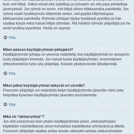
kuin voit liittyä. Jotkut voivat olla suljettuja ja joissakin voi olla jopa piilotettuja
jäsenyyksiä. Jos ryhmä on avoin, voit liittyä siihen klikkaamalla painiketta. Jos
ryhmä vaatii hyväksynnän liittymistä varten, voit pyytää liittymislupaa
klikkaamalla painiketta. Ryhmän johtajan täytyy hyväksyä pyyntösi ja hän
saattaa kysyä miksi haluat liittyä ryhmään. Älä häiriköi ryhmän ylläpitäjiä jos he
eivät hyväksy pyyntöäsi. Heillä on syynsä.
Ylös
Miten pääsen käyttäjäryhmän johtajaksi?
Käyttäjäryhmän johtaja on yleensä määritelty, kun käyttäjäryhmät on alunperin
luotu ylläpitäjän toimesta. Jos haluat luoda käyttäjäryhmän, ensimmäinen
yhteyshenkilösi tulisi olla ylläpitäjä. Kokeile yksityisviestin lähettämistä.
Ylös
Miksi jotkut käyttäjäryhmät näkyvät eri väreillä?
Foorumin ylläpitäjä voi määritellä tietyn käyttäjäryhmän jäsenille värin joka
helpottaa kyseisen käyttäjäryhmän jäsenten tunnistamista.
Ylös
Mikä on “oletusryhmä”?
Jos olet useamman kuin yhden käyttäjäryhmän jäsen, oletusryhmääsi
käytetään määriteltäessä sinun kohdallasi käytettävää ryhmäväriä ja titteliä.
Foorumin ylläpitäjä saattaa antaa sinulle oikeudet vaihtaa oletusryhmääsi