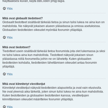
Näyttääksesi kuvan, käytä BBCoden [img]-tagia.
Ylös
Mitä ovat globaalit tiedotteet?
Globaalit tiedotteet sisältävät tärkeää tietoa ja sinun tulisi lukea ne aina kun on
mahdolista. Ne näkyvät jokaisen alueen ylälaidassa ja omissa asetuksissa.
Globaalien tiedotteiden oikeudet myöntää foorumin ylläpitäjä.
Ylös
Mitä ovat tiedotteet?
Tiedotteet usein sisältävät tärkeää tietoa foorumista jota olet lukemassa ja siksi
ne tulisi lukea aina kun mahdollista. Tiedotteet näkyvät jokaisen sivun
ylälaidassa niillä foorumeilla joihin ne on lähetetty. Kuten globaalien
tiedotteiden kohdalla, tiedotteiden lähettämisen oikeudet antaa foorumin
ylläpitäjä.
Ylös
Mitä ovat kiinnitetyt viestiketjut
Kiinnitetyt viestiketjut näkyvät tiedotteiden alapuolella ja ovat vain etusivulla.
Ne ovat yleensä aika tärkeitä, joten sinun tulisi lukea ne aina kun mahdollista.
Kuten tiedotteiden ja globaalien tiedotteiden kanssa, viestiketjujen
kiinnittämisen oikeudet määrittelee foorumin ylläpitäjä.
Ylös