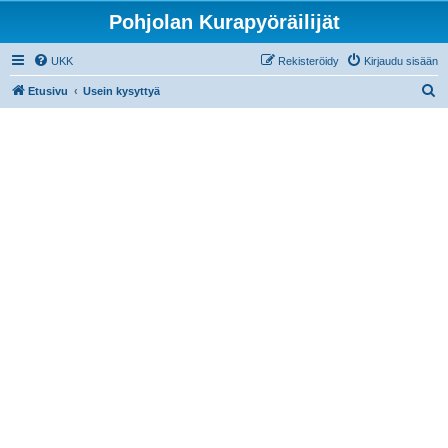
Pohjolan Kurapyöräilijät
UKK
Rekisteröidy
Kirjaudu sisään
E
Etusivu
Usein kysyttyä
t
s
i