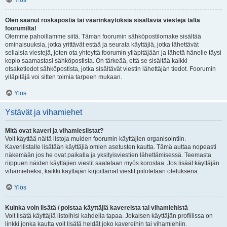
Ylös
Olen saanut roskapostia tai väärinkäytöksiä sisältäviä viestejä tältä
foorumilta!
Olemme pahoillamme siitä. Tämän foorumin sähköpostilomake sisältää
ominaisuuksia, jotka yrittävät estää ja seurata käyttäjiä, jotka lähettävät
sellaisia viestejä, joten ota yhteyttä foorumin ylläpitäjään ja lähetä hänelle täysi
kopio saamastasi sähköpostista. On tärkeää, että se sisältää kaikki
otsaketiedot sähköpostista, jotka sisältävät viestin lähettäjän tiedot. Foorumin
ylläpitäjä voi sitten toimia tarpeen mukaan.
Ylös
Ystävät ja vihamiehet
Mitä ovat kaveri ja vihamieslistat?
Voit käyttää näitä listoja muiden foorumin käyttäjien organisointiin.
Kaverilistalle lisätään käyttäjiä omien asetusten kautta. Tämä auttaa nopeasti
näkemään jos he ovat paikalla ja yksityisviestien lähettämisessä. Teemasta
riippuen näiden käyttäjien viestit saatetaan myös korostaa. Jos lisäät käyttäjän
vihamieheksi, kaikki käyttäjän kirjoittamat viestit piilotetaan oletuksena.
Ylös
Kuinka voin lisätä / poistaa käyttäjiä kavereista tai vihamiehistä
Voit lisätä käyttäjiä listoihisi kahdella tapaa. Jokaisen käyttäjän profiilissa on
linkki jonka kautta voit lisätä heidät joko kavereihin tai vihamiehiin.