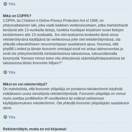
Ylös
Mikä on COPPA?
COPPA, tai Children’s Online Privacy Protection Act of 1998, on
yhdysvaltalainen laki, joka vaatii kaikkien verkkosivustojen, jotka mahdollisesti
keräävät alle 13-vuotiailta tietoja, hankkia huoltajan kirjallisen luvan tietojen
keräämiseen alle 13-vuotiaalta. Jos olet epävarma koskeeko tämä sinua
rekisteröityvänä käyttäjänä tai verkkosivua jolle olet rekisteröitymässä, ota
yhteyttä oikeudelliseen neuvonantajaan saadaksesi apua. Huomaa, että
phpBB Limited ja tämän foorumin omistajat eivät voi antaa lakineuvontaa ja
eivät ole yhteyshenkilöitä minkäänlaisissa lakiasioissa, lukuunottamatta
kysymystä “Keneen minun tulee olla yhteydessä väärinkäytöstapauksissa tai
lakiasioissa tähän foorumiin liittyen?”.
Ylös
Miksi en voi rekisteröityä?
On mahdollista, että foorumin ylläpitäjä on poistanut rekisteröinnin käytöstä
estääkseen uusia vierailijoita rekisteröitymästä. Foorumin ylläpitäjä on voinut
myös asettaa porttikiellon IP-osoitteellesi tai estänyt valitsemasi
käyttäjätunnuksen rekisteröinnin. Ota yhteyttä foorumin ylläpitäjään saadaksesi
apua.
Ylös
Rekisteröidyin, mutta en voi kirjautua!