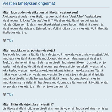
Viestien lähetyksen ongelmat
Miten luon uuden viestiketjun tai lähetän vastauksen?
Aloittaaksesi uuden viestiketjun alueella, klikkaa "Uusi Aihe". Vastataksesi
viestiketjuun klikkaa "Vastaa Viestiin". Viestien kirjoittaminen voi vaatia
rekisteröitymisen. Lista sinun oikeuksistasi alueella on nähtävillä alueen ja
viestiketjun alalaidassa. Esimerkiksi: Voit kirjoittaa uusia viestejä, Voit lähettää
liitetiedostoja, jne.
Ylös
Miten muokkaan tai poistan viestejä?
Jos et ole foorumin ylläpitäjä tai valvoja, voit muokata vain omia viestejäsi. Voit
muokata viestiä klikkaamalla muokkaa-painiketta haluamassasi viestissä.
Joskus painike toimii vain tietyn ajan viestin luomisen jälkeen. Jos joku on jo
vastannut viestiin, löydät viestiketjuun palatessasi pienen tekstin viestisi alla,
joka kertoo viestin muokkauskertojen lukumäärän ja muokkausajan. Tämä
näkyy vain jos joku on vastannut viestiin. Se ei näy, jos valvoja tai ylläpitäjä
muokkaa viestiä, mutta he saattavat jättää pienen huomautuksen viestin
muokkaamisen syistä niin halutessaan. Huomaa, että normaalit käyttäjät eivät
voi poistaa viestejä, jos niihin on joku vastannut.
Ylös
Miten liitän allekirjoituksen viestiini?
Lisätäksesi allekirjoituksen viestiisi, sinun täytyy ensin luoda sellainen omissa