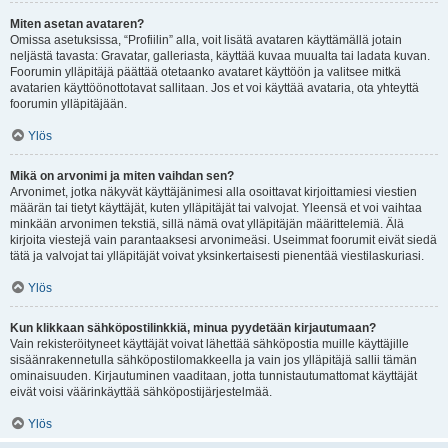
Miten asetan avataren?
Omissa asetuksissa, “Profiilin” alla, voit lisätä avataren käyttämällä jotain
neljästä tavasta: Gravatar, galleriasta, käyttää kuvaa muualta tai ladata kuvan.
Foorumin ylläpitäjä päättää otetaanko avataret käyttöön ja valitsee mitkä
avatarien käyttöönottotavat sallitaan. Jos et voi käyttää avataria, ota yhteyttä
foorumin ylläpitäjään.
Ylös
Mikä on arvonimi ja miten vaihdan sen?
Arvonimet, jotka näkyvät käyttäjänimesi alla osoittavat kirjoittamiesi viestien
määrän tai tietyt käyttäjät, kuten ylläpitäjät tai valvojat. Yleensä et voi vaihtaa
minkään arvonimen tekstiä, sillä nämä ovat ylläpitäjän määrittelemiä. Älä
kirjoita viestejä vain parantaaksesi arvonimeäsi. Useimmat foorumit eivät siedä
tätä ja valvojat tai ylläpitäjät voivat yksinkertaisesti pienentää viestilaskuriasi.
Ylös
Kun klikkaan sähköpostilinkkiä, minua pyydetään kirjautumaan?
Vain rekisteröityneet käyttäjät voivat lähettää sähköpostia muille käyttäjille
sisäänrakennetulla sähköpostilomakkeella ja vain jos ylläpitäjä sallii tämän
ominaisuuden. Kirjautuminen vaaditaan, jotta tunnistautumattomat käyttäjät
eivät voisi väärinkäyttää sähköpostijärjestelmää.
Ylös