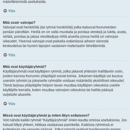
määrittelemistä asetuksista.
Ylös
Mitä ovatr valvojat?
Valvojat ovat henkilöitä (tai ryhmä henkilöitä) jotka katsovat foorumeiden
perään päivittäin. Heillä on on valta muokata ja poistaa viestejä ja lukita, avata,
siirtää, poistaa ja jakaa viestiketjuja niillä alueilla joissa heillä on valvojan
oikeudet. Yleensä valvojat ovat paikalla estämässä aiheen vierestä
keskustelua tai hyvien tapojen vastaisen materiaalin lähettämistä.
Ylös
Mitä ovat käyttäjäryhmät?
Käyttäjäryhmät ovat käyttäjien ryhmiä, jotka jakavat yhteisön hallittaviin osiin,
joiden kanssa foorumin ylläpitäjät voivat toimia. Jokainen käyttäjä voi kuulua
useisiin ryhmiin ja jokaiselle ryhmälle voidaan määritellä yksilölliset oikeudet.
Tämä tarjoaa ylläpitäjille helpon tavan muuttaa käyttäjien oikeuksia useille
käyttäjille kerralla, kuten muuttaa valvojien oikeuksia tai hallita pääsyä
suljetulle alueelle.
Ylös
Missä ovat käyttäjäryhmät ja miten liityn sellaiseen?
Voit nähdä kaikki ryhmät “Käyttäjäryhmät”-linkin kautta omissa asetuksissa. Jos
haluat liittyä yhteen, klikkaa vastaavaa painiketta. Kaikissa ryhmissä ei
kuitenkaan ole vapaata pääsyä. Jotkut ryhmät vaativat hyväksynnän ennen