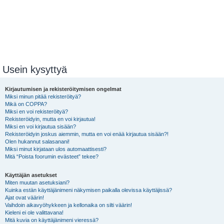
Usein kysyttyä
Kirjautumisen ja rekisteröitymisen ongelmat
Miksi minun pitää rekisteröityä?
Mikä on COPPA?
Miksi en voi rekisteröityä?
Rekisteröidyin, mutta en voi kirjautua!
Miksi en voi kirjautua sisään?
Rekisteröidyin joskus aiemmin, mutta en voi enää kirjautua sisään?!
Olen hukannut salasanani!
Miksi minut kirjataan ulos automaattisesti?
Mitä “Poista foorumin evästeet” tekee?
Käyttäjän asetukset
Miten muutan asetuksiani?
Kuinka estän käyttäjänimeni näkymisen paikalla olevissa käyttäjissä?
Ajat ovat väärin!
Vaihdoin aikavyöhykkeen ja kellonaika on silti väärin!
Kieleni ei ole valittavana!
Mitä kuvia on käyttäjänimeni vieressä?