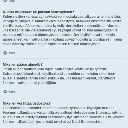
Ylös
Kuinka muokkaan tai poistan äänestyksen?
Kuten viestien kanssa, äänestyksiä voi muokata vain alkuperäinen lähettäjä,
valvoja tai ylläpitäjä. Muokataksesi äänestystä, muokkaa ensimmäistä viestiä
viestiketjussa. Äänestys on aina kytketty viestiketjun ensimmäiseen viestiin.
Jos kukaan ei ole vielä äänestänyt, käyttäjät voivat poistaa äänestyksen tai
muokata mitä tahansa äänestyksen asetusta. Jos käyttäjät ovat kuitenkin jo
äänestäneet, vain valvojat tai ylläpitäjät voivat muokata tai poistaa sen. Tämä
estää äänestysvaihtoehtojen vaihtamisen kesken äänestyksen.
Ylös
Miksi en pääse alueelle?
Jotkin alueet saattavat olla rajattu vain tietyille käyttäjille tai ryhmille.
Katsoaksesi, lukeaksesi, kirjoittaaksesi tai muiden toimintojen tekeminen
alueella saattaa tarvita erikoisoikeuksia. Jos haluat oikeudet, ota yhteyttä
foorumin valvojaan tai ylläpitäjään.
Ylös
Miksi en voi liittää tiedostoja?
Liitetiedostojen oikeudet annetaan alueen, ryhmän tai käyttäjän mukaan.
Foorumin ylläpitäjä ei välttämättä ole sallinut liitetiedostojen liittämistä tietyllä
alueella tai vain tietyt ryhmät saattavat pystyä liittämään tiedostoja. Ota yhteyttä
foorumin ylläpitäjään jos et tiedä miksi et voi lisätä liitetiedostoja.