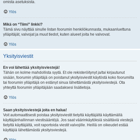
omista asetuksista.
Ylös
Mikä on “Tiimi” linkki?
Tämä sivu näyttää sinulle listan foorumin henkilökunnasta, mukaanluettuna
ylläpitäjät, valvojat ja muut tiedot, kuten alueet joita he valvovat.
Ylös
Yksityisviestit
En voi lähettää yksityisviestejä!
Tähän on kolme mahdollista syytä. Et ole rekisteröitynyt ja/tai kirjautunut
sisään, foorumin ylläpitäjä on poistanut yksityisviestit käytöstä koko foorumilta
tai foorumin ylläpitäjä on estänyt sinua lähettämästä yksityisviestejä. Ota
yhteyttä foorumin ylläpitäjään saadaksesi lisätietoja.
Ylös
Saan yksityisviestejä joita en halua!
Voit automaattisesti poistaa yksityisviestit tietyltä käyttäjältä käyttämällä
käyttäjänhallinnan viestisääntöjä. Jos saat väärinkäytöksiä sisältäviä viestejä
tietyltä käyttäjältä, voit raportoida viestit valvojille. Heillä on oikeudet estää
käyttäjiä lähettämästä yksityisviestejä.