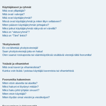
Käyttäjätasot ja ryhmät
Mitä ovat ylläpitäjät?
Mitä ovatr valvojat?
Mitä ovat käyttäjäryhmät?
Missä ovat käyttäjäryhmät ja miten liityn sellaiseen?
Miten pääsen käyttäjäryhmän johtajaksi?
Miksi jotkut käyttäjäryhmät näkyvät eri väreillä?
Mikä on “oletusryhmä”?
Mikä on “Tiimi” linkki?
Yksityisviestit
En voi lähettää yksityisviestejä!
Saan yksityisviestejä joita en halua!
Olen saanut roskapostia tai väärinkäytöksiä sisältäviä viestejä tältä foorumilta!
Ystävät ja vihamiehet
Mitä ovat kaveri ja vihamieslistat?
Kuinka voin lisätä / poistaa käyttäjiä kavereista tai vihamiehistä
Foorumilta hakeminen
Miten etsin alueelta tai alueilta?
Miksi hakuni ei löytänyt mitään?
Miksi haku johti tyhjään sivuun!?
Miten etsin käyttäjiä?
Miten löydän omat viestini ja viestiketjuni?