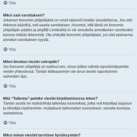
Ylös
Miksi sain varoituksen?
Jokaisen foorumin ylläpitäjällä on omat säännöt heidän sivustollensa. Jos olet
rikkonut sääntöä, voit saada varoituksen. Huomioi, että tämä on foorumin
ylläpitäjän päätös ja phpBB Limitedillä ei ole sivustolla annettavien varoitusten
kanssa mitään tekemistä. Ota yhteyttä foorumin ylläpitäjään, jos olet epävarma
annetun varoituksen syystä.
Ylös
Miten ilmoitan viestin valvojalle?
Jos foorumin ylläpitäjä on sallinut sen, sinun pitäisi nähdä raportointipainike
viestin yhteydessä. Tämän klikkaaminen vie sinut viestin raportoinnin
vaiheiden läpi.
Ylös
Mitä “Tallenna”-painike viestin kirjoittamisessa tekee?
Tämän avulla on mahdollista tallentaa luonnoksia, jotka voit kirjoittaa loppuun
ja lähettää myöhemmin. Avataksesi tallennetun luonnoksen, vieraile komissa
asetuksissa.
Ylös
Miksi minun viestini tarvitsee hyväksynnän?