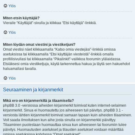
Ylös
Miten etsin käyttäjiä?
Vieraile “Käyttäjät”-sivulla ja klikkaa “Etsi käyttäjä”-linkkiä.
Ylös
Miten löydän omat viestini ja viestiketjuni?
Omat viestisi näet klikkaamalla “Katso omia viestejäsi”-linkkiä omissa
asetuksissa tai klikkaamalla “Etsi käyttäjän viesteistä”-linkkiä omalla
profiilisivullasi tai klikkaamalla “Pikalinkit”-valikkoa foorumin ylälaidassa.
Etsiäksesi omia viestiketjuja, käytä tarkennettua hakua ja täytä sen hakuehdot
haluamallasi tavalla.
Ylös
Seuraaminen ja kirjanmerkit
Mikä ero on kirjanmerkillä ja tilaamisella?
phpBB 3.0 -versiossa aiheiden kirjanmerkit toimivat kuten internet-selaimen
kirjanmerkit. Sinua ei huomautettu jos aiheeseen tuli päivitys. phpBB 3.1 -
versiosta lähtien kirjanmerkit toimivat samaan tapaan kuin aiheiden tilaaminen.
Voit saada ilmoituksen kun aihe josta sinulla on kirjanmerkki päivittyy.
Tilaaminen puolestaan huomauttaa sinua kun aiheeseen tai foorumiin tulee
päivitys. Huomautusten asetukset ja tilausten asetukset voidaan määrittää
omissa asetuksissa kohdassa “Omat asetukset”.