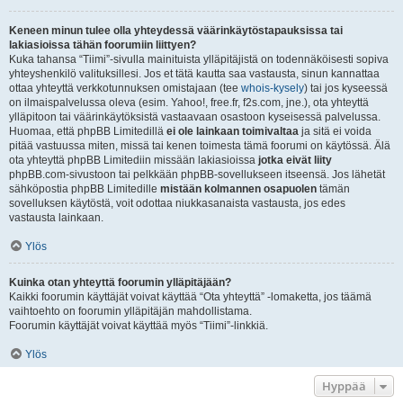
Keneen minun tulee olla yhteydessä väärinkäytöstapauksissa tai
lakiasioissa tähän foorumiin liittyen?
Kuka tahansa “Tiimi”-sivulla mainituista ylläpitäjistä on todennäköisesti sopiva
yhteyshenkilö valituksillesi. Jos et tätä kautta saa vastausta, sinun kannattaa
ottaa yhteyttä verkkotunnuksen omistajaan (tee
whois-kysely
) tai jos kyseessä
on ilmaispalvelussa oleva (esim. Yahoo!, free.fr, f2s.com, jne.), ota yhteyttä
ylläpitoon tai väärinkäytöksistä vastaavaan osastoon kyseisessä palvelussa.
Huomaa, että phpBB Limitedillä
ei ole lainkaan toimivaltaa
ja sitä ei voida
pitää vastuussa miten, missä tai kenen toimesta tämä foorumi on käytössä. Älä
ota yhteyttä phpBB Limitediin missään lakiasioissa
jotka eivät liity
phpBB.com-sivustoon tai pelkkään phpBB-sovellukseen itseensä. Jos lähetät
sähköpostia phpBB Limitedille
mistään kolmannen osapuolen
tämän
sovelluksen käytöstä, voit odottaa niukkasanaista vastausta, jos edes
vastausta lainkaan.
Ylös
Kuinka otan yhteyttä foorumin ylläpitäjään?
Kaikki foorumin käyttäjät voivat käyttää “Ota yhteyttä” -lomaketta, jos täämä
vaihtoehto on foorumin ylläpitäjän mahdollistama.
Foorumin käyttäjät voivat käyttää myös “Tiimi”-linkkiä.
Ylös
Hyppää