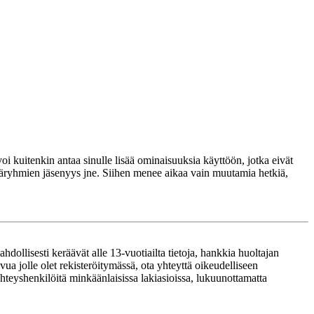
voi kuitenkin antaa sinulle lisää ominaisuuksia käyttöön, jotka eivät
täjäryhmien jäsenyys jne. Siihen menee aikaa vain muutamia hetkiä,
ollisesti keräävät alle 13-vuotiailta tietoja, hankkia huoltajan
ua jolle olet rekisteröitymässä, ota yhteyttä oikeudelliseen
teyshenkilöitä minkäänlaisissa lakiasioissa, lukuunottamatta