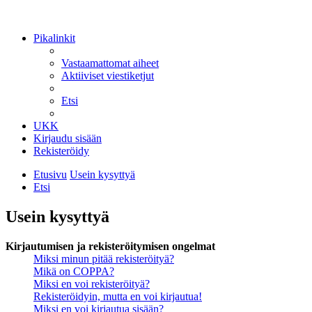
Pikalinkit
Vastaamattomat aiheet
Aktiiviset viestiketjut
Etsi
UKK
Kirjaudu sisään
Rekisteröidy
Etusivu
Usein kysyttyä
Etsi
Usein kysyttyä
Kirjautumisen ja rekisteröitymisen ongelmat
Miksi minun pitää rekisteröityä?
Mikä on COPPA?
Miksi en voi rekisteröityä?
Rekisteröidyin, mutta en voi kirjautua!
Miksi en voi kirjautua sisään?