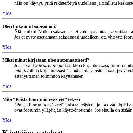
näin on käynyt, yritä rekisteröityä uudelleen ja osallistu keskus
Ylös
Olen hukannut salasanani!
Älä panikoi! Vaikka salasanaasi ei voida palauttaa, se voidaan 
Jos et pysty asettamaan salasanaasi uudelleen, ota yhteyttä foor
Ylös
Miksi minut kirjataan ulos automaattisesti?
Jos et valitse
Muista minut
-laatikkoa kirjautuessasi, foorumi pi
minut
-valinta kirjautuessasi. Tämä ei ole suositeltavaa, jos käyt
estänyt tämän toiminnon käyttämisen.
Ylös
Mitä “Poista foorumin evästeet” tekee?
“Poista foorumin evästeet” poistaa evästeet, jotka ovat phpBB:n 
ovat foorumin ylläpitäjän käyttöönottamia. Jos sinulla on sisää
Ylös
Käyttäjän asetukset