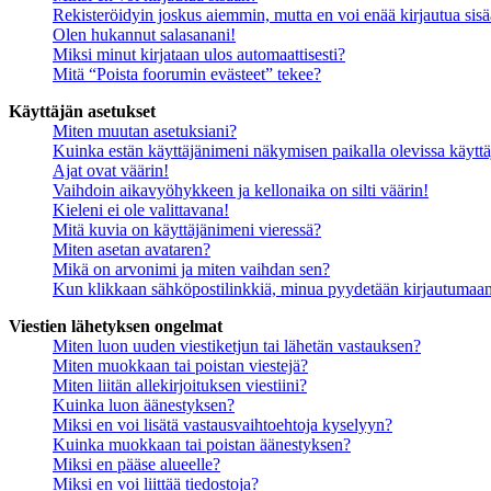
Rekisteröidyin joskus aiemmin, mutta en voi enää kirjautua sis
Olen hukannut salasanani!
Miksi minut kirjataan ulos automaattisesti?
Mitä “Poista foorumin evästeet” tekee?
Käyttäjän asetukset
Miten muutan asetuksiani?
Kuinka estän käyttäjänimeni näkymisen paikalla olevissa käyttä
Ajat ovat väärin!
Vaihdoin aikavyöhykkeen ja kellonaika on silti väärin!
Kieleni ei ole valittavana!
Mitä kuvia on käyttäjänimeni vieressä?
Miten asetan avataren?
Mikä on arvonimi ja miten vaihdan sen?
Kun klikkaan sähköpostilinkkiä, minua pyydetään kirjautumaa
Viestien lähetyksen ongelmat
Miten luon uuden viestiketjun tai lähetän vastauksen?
Miten muokkaan tai poistan viestejä?
Miten liitän allekirjoituksen viestiini?
Kuinka luon äänestyksen?
Miksi en voi lisätä vastausvaihtoehtoja kyselyyn?
Kuinka muokkaan tai poistan äänestyksen?
Miksi en pääse alueelle?
Miksi en voi liittää tiedostoja?