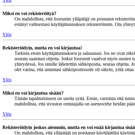
Ylös
Miksi en voi rekisteröityä?
On mahdollista, että foorumin ylläpitäjä on poistanut rekisteröinn
estänyt valitsemasi käyttäjätunnuksen rekisteröinnin. Ota yhteyt
Ylös
Rekisteröidyin, mutta en voi kirjautua!
Tarkista ensin käyttäjätunnuksesi ja salasanasi. Jos ne ovat oike
seurata saamiasi ohjeita. Jotkut foorumit vaativat myös uusien tu
yhteydessä. Jos sinulle lähetettiin sähköpostia, seuraa ohjeita. 
olet varma, että antamasi sähköpostiosoite oli oikein, yritä ottaa
Ylös
Miksi en voi kirjautua sisään?
Tämän tapahtumiseen on useita syitä. Ensin, varmista että tunnuks
mahdollista, että sivuston omistajalla on asetusvirhe heidän pääss
Ylös
Rekisteröidyin joskus aiemmin, mutta en voi enää kirjautua sisä
On mahdollista, että ylläpitäjä on poistanut käyttäjätilisi käytö