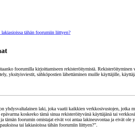
lakiasioissa tähän foorumiin liittyen?
mat
rvitaanko foorumilla kirjoittamiseen rekisteröitymistä. Rekisteröityminen 
ely, yksityisviestit, sähköpostien lähettäminen muille käyttäjille, käyt
yhdysvaltalainen laki, joka vaatii kaikkien verkkosivustojen, jotka mahd
et epävarma koskeeko tämä sinua rekisteröityvänä käyttäjänä tai verkkosiv
tämän foorumin omistajat eivät voi antaa lakineuvontaa ja eivät ole yh
ksissa tai lakiasioissa tähän foorumiin liittyen?”.