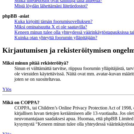
Mitkä liitetiedostot ovat sallittuja tällä alueella?
Mistä löydän lähettämäni liitetiedostot?
phpBB -asiat
Kuka kirjoitti tämän foorumisovelluksen?
Miksi ominaisuutta X ei ole saatavilla?
Keneen minun tulee olla yhteydessä väärinkäytöstapauksissa tai 
Kuinka otan yhteyttä foorumin ylläpitäjään?
Kirjautumisen ja rekisteröitymisen ongel
Miksi minun pitää rekisteröityä?
Sinun ei välttämättä tarvitse, riippuu foorumin ylläpitäjästä, ta
ole vieraiden käytettävissä. Näitä ovat mm. avatar-kuvan määritt
joten se on suositeltavaa.
Ylös
Mikä on COPPA?
COPPA, tai Children’s Online Privacy Protection Act of 1998, on 
kirjallisen luvan tietojen keräämiseen alle 13-vuotiaalta. Jos ol
neuvonantajaan saadaksesi apua. Huomaa, että phpBB Limited ja 
kysymystä “Keneen minun tulee olla yhteydessä väärinkäytöstapau