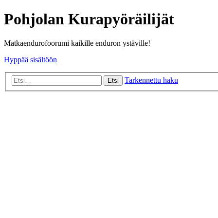
Pohjolan Kurapyöräilijät
Matkaendurofoorumi kaikille enduron ystäville!
Hyppää sisältöön
Tarkennettu haku
Etsi