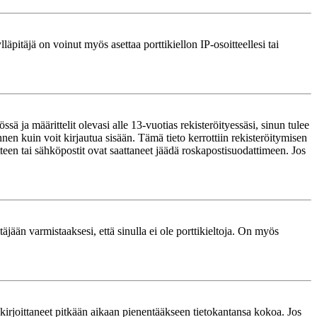
läpitäjä on voinut myös asettaa porttikiellon IP-osoitteellesi tai
ä ja määrittelit olevasi alle 13-vuotias rekisteröityessäsi, sinun tulee
nnen kuin voit kirjautua sisään. Tämä tieto kerrottiin rekisteröitymisen
itteen tai sähköpostit ovat saattaneet jäädä roskapostisuodattimeen. Jos
äjään varmistaaksesi, että sinulla ei ole porttikieltoja. On myös
le kirjoittaneet pitkään aikaan pienentääkseen tietokantansa kokoa. Jos