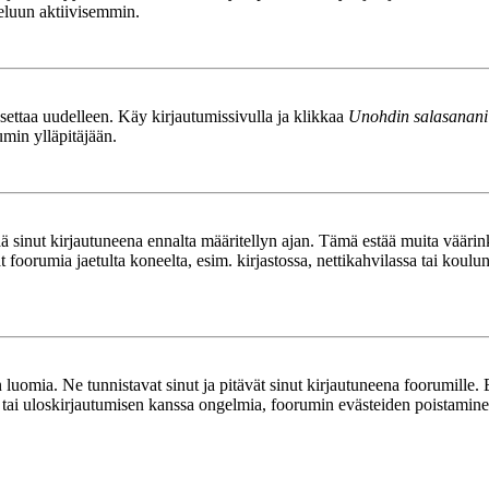
teluun aktiivisemmin.
asettaa uudelleen. Käy kirjautumissivulla ja klikkaa
Unohdin salasanani
umin ylläpitäjään.
tää sinut kirjautuneena ennalta määritellyn ajan. Tämä estää muita vääri
ät foorumia jaetulta koneelta, esim. kirjastossa, nettikahvilassa tai koulu
luomia. Ne tunnistavat sinut ja pitävät sinut kirjautuneena foorumille. E
n tai uloskirjautumisen kanssa ongelmia, foorumin evästeiden poistamine