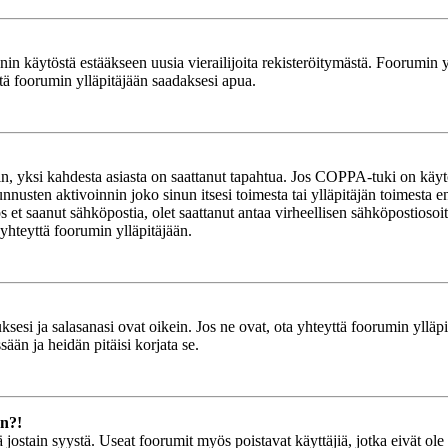
in käytöstä estääkseen uusia vierailijoita rekisteröitymästä. Foorumin yl
tä foorumin ylläpitäjään saadaksesi apua.
in, yksi kahdesta asiasta on saattanut tapahtua. Jos COPPA-tuki on käytöss
nnusten aktivoinnin joko sinun itsesi toimesta tai ylläpitäjän toimesta e
Jos et saanut sähköpostia, olet saattanut antaa virheellisen sähköpostioso
 yhteyttä foorumin ylläpitäjään.
esi ja salasanasi ovat oikein. Jos ne ovat, ota yhteyttä foorumin ylläpit
ään ja heidän pitäisi korjata se.
än?!
stä jostain syystä. Useat foorumit myös poistavat käyttäjiä, jotka eivät o