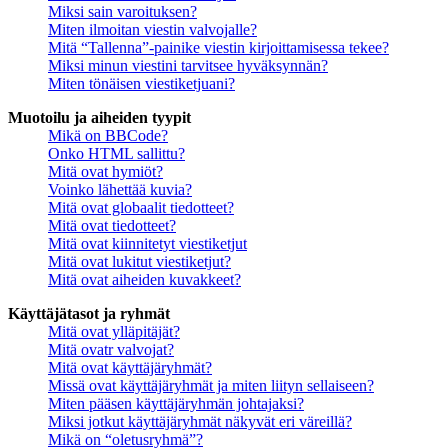
Miksi sain varoituksen?
Miten ilmoitan viestin valvojalle?
Mitä “Tallenna”-painike viestin kirjoittamisessa tekee?
Miksi minun viestini tarvitsee hyväksynnän?
Miten tönäisen viestiketjuani?
Muotoilu ja aiheiden tyypit
Mikä on BBCode?
Onko HTML sallittu?
Mitä ovat hymiöt?
Voinko lähettää kuvia?
Mitä ovat globaalit tiedotteet?
Mitä ovat tiedotteet?
Mitä ovat kiinnitetyt viestiketjut
Mitä ovat lukitut viestiketjut?
Mitä ovat aiheiden kuvakkeet?
Käyttäjätasot ja ryhmät
Mitä ovat ylläpitäjät?
Mitä ovatr valvojat?
Mitä ovat käyttäjäryhmät?
Missä ovat käyttäjäryhmät ja miten liityn sellaiseen?
Miten pääsen käyttäjäryhmän johtajaksi?
Miksi jotkut käyttäjäryhmät näkyvät eri väreillä?
Mikä on “oletusryhmä”?