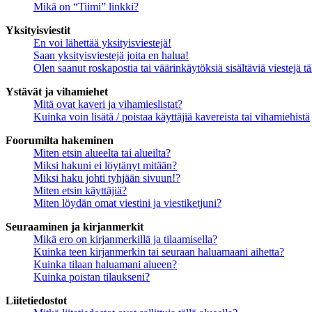
Mikä on “Tiimi” linkki?
Yksityisviestit
En voi lähettää yksityisviestejä!
Saan yksityisviestejä joita en halua!
Olen saanut roskapostia tai väärinkäytöksiä sisältäviä viestejä tä
Ystävät ja vihamiehet
Mitä ovat kaveri ja vihamieslistat?
Kuinka voin lisätä / poistaa käyttäjiä kavereista tai vihamiehistä
Foorumilta hakeminen
Miten etsin alueelta tai alueilta?
Miksi hakuni ei löytänyt mitään?
Miksi haku johti tyhjään sivuun!?
Miten etsin käyttäjiä?
Miten löydän omat viestini ja viestiketjuni?
Seuraaminen ja kirjanmerkit
Mikä ero on kirjanmerkillä ja tilaamisella?
Kuinka teen kirjanmerkin tai seuraan haluamaani aihetta?
Kuinka tilaan haluamani alueen?
Kuinka poistan tilaukseni?
Liitetiedostot