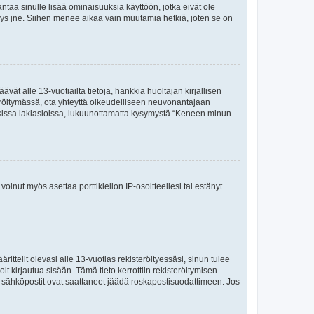
 antaa sinulle lisää ominaisuuksia käyttöön, jotka eivät ole
enyys jne. Siihen menee aikaa vain muutamia hetkiä, joten se on
vät alle 13-vuotiailta tietoja, hankkia huoltajan kirjallisen
teröitymässä, ota yhteyttä oikeudelliseen neuvonantajaan
isissa lakiasioissa, lukuunottamatta kysymystä “Keneen minun
oinut myös asettaa porttikiellon IP-osoitteellesi tai estänyt
ttelit olevasi alle 13-vuotias rekisteröityessäsi, sinun tulee
it kirjautua sisään. Tämä tieto kerrottiin rekisteröitymisen
ai sähköpostit ovat saattaneet jäädä roskapostisuodattimeen. Jos