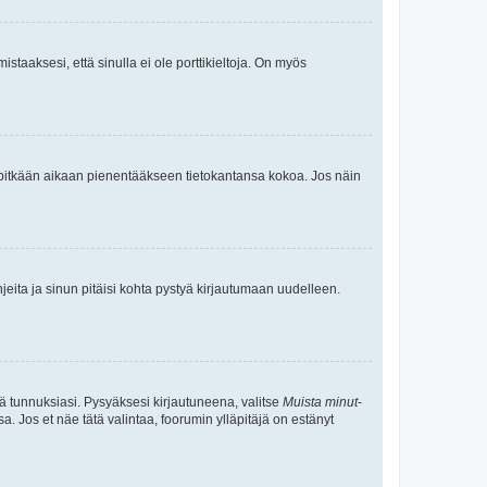
staaksesi, että sinulla ei ole porttikieltoja. On myös
neet pitkään aikaan pienentääkseen tietokantansa kokoa. Jos näin
jeita ja sinun pitäisi kohta pystyä kirjautumaan uudelleen.
tä tunnuksiasi. Pysyäksesi kirjautuneena, valitse
Muista minut
-
sa. Jos et näe tätä valintaa, foorumin ylläpitäjä on estänyt