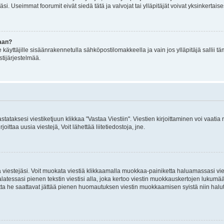
i. Useimmat foorumit eivät siedä tätä ja valvojat tai ylläpitäjät voivat yksinkertaise
aan?
le käyttäjille sisäänrakennetulla sähköpostilomakkeella ja vain jos ylläpitäjä sallii
stijärjestelmää.
stataksesi viestiketjuun klikkaa "Vastaa Viestiin". Viestien kirjoittaminen voi vaatia
joittaa uusia viestejä, Voit lähettää liitetiedostoja, jne.
ia viestejäsi. Voit muokata viestiä klikkaamalla muokkaa-painiketta haluamassasi vies
n palatessasi pienen tekstin viestisi alla, joka kertoo viestin muokkauskertojen luk
 mutta he saattavat jättää pienen huomautuksen viestin muokkaamisen syistä niin halu