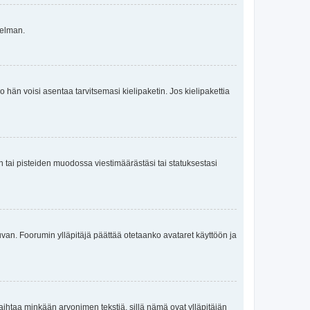
gelman.
ko hän voisi asentaa tarvitsemasi kielipaketin. Jos kielipakettia
en tai pisteiden muodossa viestimäärästäsi tai statuksestasi
 kuvan. Foorumin ylläpitäjä päättää otetaanko avataret käyttöön ja
i vaihtaa minkään arvonimen tekstiä, sillä nämä ovat ylläpitäjän