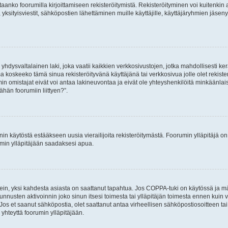
vitaanko foorumilla kirjoittamiseen rekisteröitymistä. Rekisteröityminen voi kuitenkin
 yksityisviestit, sähköpostien lähettäminen muille käyttäjille, käyttäjäryhmien jäs
hdysvaltalainen laki, joka vaatii kaikkien verkkosivustojen, jotka mahdollisesti kerää
a koskeeko tämä sinua rekisteröityvänä käyttäjänä tai verkkosivua jolle olet rekis
 omistajat eivät voi antaa lakineuvontaa ja eivät ole yhteyshenkilöitä minkäänla
ähän foorumiin liittyen?”.
nin käytöstä estääkseen uusia vierailijoita rekisteröitymästä. Foorumin ylläpitäjä on v
umin ylläpitäjään saadaksesi apua.
ein, yksi kahdesta asiasta on saattanut tapahtua. Jos COPPA-tuki on käytössä ja määri
nnusten aktivoinnin joko sinun itsesi toimesta tai ylläpitäjän toimesta ennen kuin vo
. Jos et saanut sähköpostia, olet saattanut antaa virheellisen sähköpostiosoitteen t
 yhteyttä foorumin ylläpitäjään.