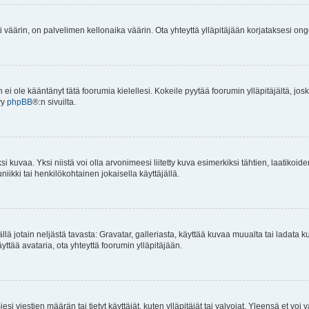
i väärin, on palvelimen kellonaika väärin. Ota yhteyttä ylläpitäjään korjataksesi on
an ei ole kääntänyt tätä foorumia kielellesi. Kokeile pyytää foorumin ylläpitäjältä, jos
yy
phpBB
®:n sivuilta.
 kuvaa. Yksi niistä voi olla arvonimeesi liitetty kuva esimerkiksi tähtien, laatikoid
iikki tai henkilökohtainen jokaisella käyttäjällä.
mällä jotain neljästä tavasta: Gravatar, galleriasta, käyttää kuvaa muualta tai ladata
äyttää avataria, ota yhteyttä foorumin ylläpitäjään.
iesi viestien määrän tai tietyt käyttäjät, kuten ylläpitäjät tai valvojat. Yleensä et vo