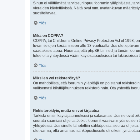
Sinun ei välttämättä tarvitse, riippuu foorumin ylläpitäjästä, tar
vieraiden käytettävissä. Näitä ovat mm. avatar-kuvan määrittely,
suositeltavaa.
Ylös
Mikä on COPPA?
COPPA, tai Children’s Online Privacy Protection Act of 1998, on y
luvan tietojen keräämiseen alle 13-vuotiaalta. Jos olet epävarm
saadaksesi apua. Huomaa, että phpBB Limited ja tämän foorumin
tulee olla yhteydessä väärinkäytöstapauksissa tai lakiasioissa t
Ylös
Miksi en voi rekisteröityä?
On mahdollista, että foorumin ylläpitäjä on poistanut rekisteröin
valitsemasi käyttäjätunnuksen rekisteröinnin. Ota yhteyttä foor
Ylös
Rekisteröidyin, mutta en voi kirjautua!
Tarkista ensin käyttäjätunnuksesi ja salasanasi. Jos ne ovat oik
seurata saamiasi ohjeita. Jotkut foorumit vaativat myös uusien tu
yhteydessä. Jos sinulle lähetettiin sähköpostia, seuraa ohjeita
olet varma, että antamasi sähköpostiosoite oli oikein, yritä ottaa