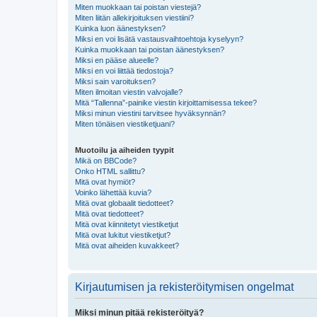
Miten muokkaan tai poistan viestejä?
Miten liitän allekirjoituksen viestiini?
Kuinka luon äänestyksen?
Miksi en voi lisätä vastausvaihtoehtoja kyselyyn?
Kuinka muokkaan tai poistan äänestyksen?
Miksi en pääse alueelle?
Miksi en voi liittää tiedostoja?
Miksi sain varoituksen?
Miten ilmoitan viestin valvojalle?
Mitä “Tallenna”-painike viestin kirjoittamisessa tekee?
Miksi minun viestini tarvitsee hyväksynnän?
Miten tönäisen viestiketjuani?
Muotoilu ja aiheiden tyypit
Mikä on BBCode?
Onko HTML sallittu?
Mitä ovat hymiöt?
Voinko lähettää kuvia?
Mitä ovat globaalit tiedotteet?
Mitä ovat tiedotteet?
Mitä ovat kiinnitetyt viestiketjut
Mitä ovat lukitut viestiketjut?
Mitä ovat aiheiden kuvakkeet?
Kirjautumisen ja rekisteröitymisen ongelmat
Miksi minun pitää rekisteröityä?