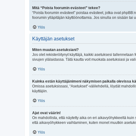
Mitä “Poista foorumin evästeet” tekee?
“Poista foorumin evästeet” poistaa evästeet, jotka ovat phpBB:n 
foorumin ylläpitäjän käyttöönottamia. Jos sinulla on sisään ta
Ylös
Käyttäjän asetukset
Miten muutan asetuksiani?
Jos olet rekisteröitynyt käyttäjä, kaikki asetuksesi tallennetaa
sivujen ylälaidassa. Tätä kautta voit muokata asetuksiasi ja vali
Ylös
Kuinka estän käyttäjänimeni näkymisen paikalla olevissa kä
Omissa asetuksissasi, “Asetukset”-välilehdellä, löydät mahdoll
käyttäjiin.
Ylös
Ajat ovat väärin!
On mahdollista, että näytetty aika on eri aikavyöhykkeeltä kuin
että aikavyöhykkeen vaihtaminen, kuten monet muutkin asetukset o
Ylös