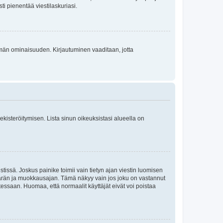
sti pienentää viestilaskuriasi.
 tämän ominaisuuden. Kirjautuminen vaaditaan, jotta
 rekisteröitymisen. Lista sinun oikeuksistasi alueella on
tissä. Joskus painike toimii vain tietyn ajan viestin luomisen
umäärän ja muokkausajan. Tämä näkyy vain jos joku on vastannut
tessaan. Huomaa, että normaalit käyttäjät eivät voi poistaa