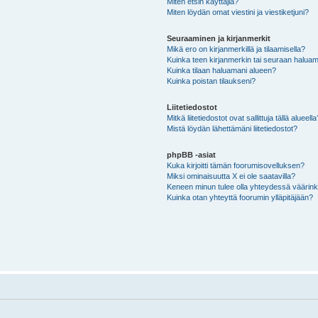
Miten etsin käyttäjiä?
Miten löydän omat viestini ja viestiketjuni?
Seuraaminen ja kirjanmerkit
Mikä ero on kirjanmerkillä ja tilaamisella?
Kuinka teen kirjanmerkin tai seuraan haluam
Kuinka tilaan haluamani alueen?
Kuinka poistan tilaukseni?
Liitetiedostot
Mitkä liitetiedostot ovat sallittuja tällä alueell
Mistä löydän lähettämäni liitetiedostot?
phpBB -asiat
Kuka kirjoitti tämän foorumisovelluksen?
Miksi ominaisuutta X ei ole saatavilla?
Keneen minun tulee olla yhteydessä väärinkäy
Kuinka otan yhteyttä foorumin ylläpitäjään?