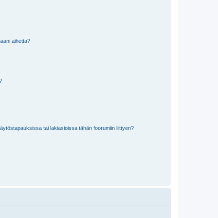
aani aihetta?
a?
töstapauksissa tai lakiasioissa tähän foorumiin liittyen?