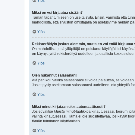
Ylös
Miksi en voi kirjautua sisään?
Tämän tapahtumiseen on useita syitä. Ensin, varmista että tunnuk
mahdollista, että sivuston omistajalla on asetusvirhe heidän pää
Ylös
Rekisteröidyin joskus aiemmin, mutta en voi enää kirjautua 
On mahdollista, että ylläpitäjä on poistanut käyttäjätilisi käytö
on käynyt, yritä rekisteröityä uudelleen ja osallistu keskusteluu
Ylös
Olen hukannut salasanani!
Älä panikoi! Vaikka salasanaasi ei voida palauttaa, se voidaan 
Jos et pysty asettamaan salasanaasi uudelleen, ota yhteyttä foo
Ylös
Miksi minut kirjataan ulos automaattisesti?
Jos et valitse
Muista minut
-laatikkoa kirjautuessasi, foorumi pi
valinta kirjautuessasi. Tämä ei ole suositeltavaa, jos käytät foo
tämän toiminnon käyttämisen.
Ylös