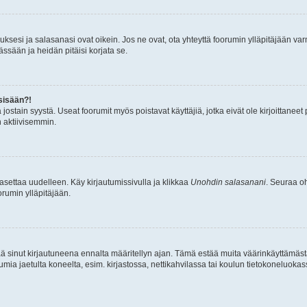
sesi ja salasanasi ovat oikein. Jos ne ovat, ota yhteyttä foorumin ylläpitäjään varmi
ssään ja heidän pitäisi korjata se.
sisään?!
stä jostain syystä. Useat foorumit myös poistavat käyttäjiä, jotka eivät ole kirjoitta
n aktiivisemmin.
asettaa uudelleen. Käy kirjautumissivulla ja klikkaa
Unohdin salasanani
. Seuraa oh
rumin ylläpitäjään.
tää sinut kirjautuneena ennalta määritellyn ajan. Tämä estää muita väärinkäyttämäs
rumia jaetulta koneelta, esim. kirjastossa, nettikahvilassa tai koulun tietokoneluokas