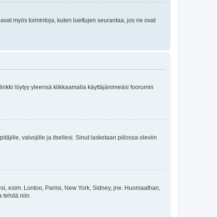
oavat myös toimintoja, kuten luettujen seurantaa, jos ne ovat
 linkki löytyy yleensä klikkaamalla käyttäjänimeäsi foorumin
äjille, valvojille ja itsellesi. Sinut lasketaan piilossa oleviin
esi, esim. Lontoo, Pariisi, New York, Sidney, jne. Huomaathan,
a tehdä niin.