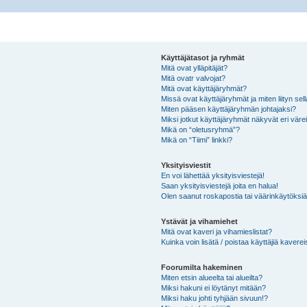
Käyttäjätasot ja ryhmät
Mitä ovat ylläpitäjät?
Mitä ovatr valvojat?
Mitä ovat käyttäjäryhmät?
Missä ovat käyttäjäryhmät ja miten liityn sel
Miten pääsen käyttäjäryhmän johtajaksi?
Miksi jotkut käyttäjäryhmät näkyvät eri värei
Mikä on “oletusryhmä”?
Mikä on “Tiimi” linkki?
Yksityisviestit
En voi lähettää yksityisviestejä!
Saan yksityisviestejä joita en halua!
Olen saanut roskapostia tai väärinkäytöksiä s
Ystävät ja vihamiehet
Mitä ovat kaveri ja vihamieslistat?
Kuinka voin lisätä / poistaa käyttäjiä kaverei
Foorumilta hakeminen
Miten etsin alueelta tai alueilta?
Miksi hakuni ei löytänyt mitään?
Miksi haku johti tyhjään sivuun!?