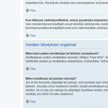
määrittelemiä. Älä kirjoita viestejä vain parantaaksesi arvonimeäs
Ylös
Kun klikkaan sähköpostilinkkiä, minua pyydetään kirjautum
Vain rekisteröityneet käyttäjät voivat lähettää sähköpostia muil
tunnistautumattomat käyttäjät eivät voisi väärinkäyttää sähköpo
Ylös
Viestien lähetyksen ongelmat
Miten luon uuden viestiketjun tai lähetän vastauksen?
Aloittaaksesi uuden viestiketjun alueella, klikkaa "Uusi Aihe". Va
nähtävillä alueen ja viestiketjun alalaidassa. Esimerkiksi: Voit kir
Ylös
Miten muokkaan tai poistan viestejä?
Jos et ole foorumin ylläpitäjä tai valvoja, voit muokata vain om
jälkeen. Jos joku on jo vastannut viestiin, löydät viestiketjuu
viestiin. Se ei näy, jos valvoja tai ylläpitäjä muokkaa viestiä,
viestejä, jos niihin on joku vastannut.
Ylös