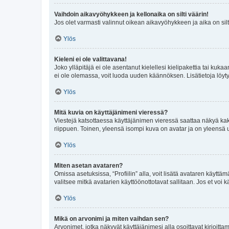
Vaihdoin aikavyöhykkeen ja kellonaika on silti väärin!
Jos olet varmasti valinnut oikean aikavyöhykkeen ja aika on silt
Ylös
Kieleni ei ole valittavana!
Joko ylläpitäjä ei ole asentanut kielellesi kielipakettia tai kuka
ei ole olemassa, voit luoda uuden käännöksen. Lisätietoja löyt
Ylös
Mitä kuvia on käyttäjänimeni vieressä?
Viestejä katsottaessa käyttäjänimen vieressä saattaa näkyä kaksi
riippuen. Toinen, yleensä isompi kuva on avatar ja on yleensä un
Ylös
Miten asetan avataren?
Omissa asetuksissa, “Profiilin” alla, voit lisätä avataren käyttä
valitsee mitkä avatarien käyttöönottotavat sallitaan. Jos et voi k
Ylös
Mikä on arvonimi ja miten vaihdan sen?
Arvonimet, jotka näkyvät käyttäjänimesi alla osoittavat kirjoittam