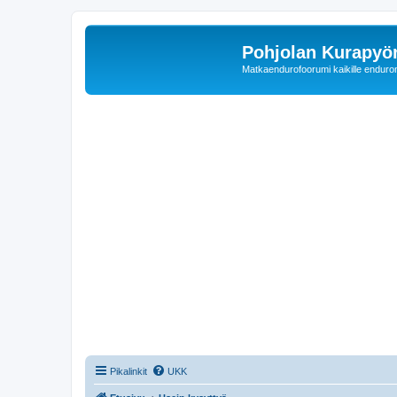
Pohjolan Kurapyörä
Matkaendurofoorumi kaikille enduron 
Pikalinkit
UKK