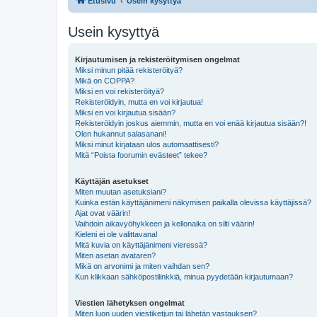
Etusivu
Usein kysyttyä
Usein kysyttyä
Kirjautumisen ja rekisteröitymisen ongelmat
Miksi minun pitää rekisteröityä?
Mikä on COPPA?
Miksi en voi rekisteröityä?
Rekisteröidyin, mutta en voi kirjautua!
Miksi en voi kirjautua sisään?
Rekisteröidyin joskus aiemmin, mutta en voi enää kirjautua sisään?!
Olen hukannut salasanani!
Miksi minut kirjataan ulos automaattisesti?
Mitä “Poista foorumin evästeet” tekee?
Käyttäjän asetukset
Miten muutan asetuksiani?
Kuinka estän käyttäjänimeni näkymisen paikalla olevissa käyttäjissä?
Ajat ovat väärin!
Vaihdoin aikavyöhykkeen ja kellonaika on silti väärin!
Kieleni ei ole valittavana!
Mitä kuvia on käyttäjänimeni vieressä?
Miten asetan avataren?
Mikä on arvonimi ja miten vaihdan sen?
Kun klikkaan sähköpostilinkkiä, minua pyydetään kirjautumaan?
Viestien lähetyksen ongelmat
Miten luon uuden viestiketjun tai lähetän vastauksen?