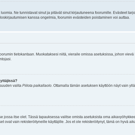
luomia. Ne tunnistavat sinut ja pitävät sinut kirjautuneena foorumille. Evästeet tarj
i uloskirjautumisen kanssa ongelmia, foorumin evästeiden poistaminen voi auttaa.
n foorumin tietokantaan. Muokataksesi niitä, vieraile omissa asetuksissa, johon vievä
ntojasi.
yttäjissä?
isuuden valita
Piilota paikallaolo
. Ottamalla tämän asetuksen käyttöön näyt vain ylläpit
 se jossa itse olet. Tässä tapauksessa valitse omista asetuksista oma aikavyöhykke
vat vain rekisteröityneille käyttäjille. Jos et ole rekisteröitynyt, tämä on hyvä aik