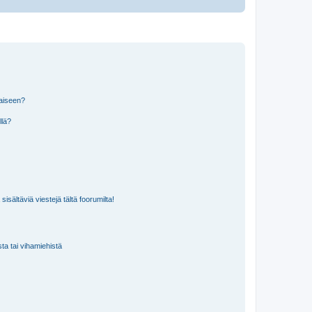
laiseen?
llä?
isältäviä viestejä tältä foorumilta!
sta tai vihamiehistä