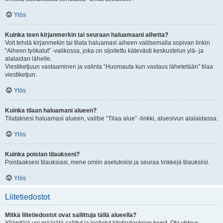
Ylös
Kuinka teen kirjanmerkin tai seuraan haluamaani aihetta?
Voit tehdä kirjanmekin tai tilata haluamasi aiheen valitsemalla sopivan linkin
“Aiheen työkalut” -valikossa, joka on sijoitettu kätevästi keskustelun ylä- ja
alalaidan lähelle.
Viestiketjuun vastaaminen ja valinta “Huomauta kun vastaus lähetetään” tilaa
viestiketjun.
Ylös
Kuinka tilaan haluamani alueen?
Tilataksesi haluamasi alueen, valitse “Tilaa alue” -linkki, aluesivun alalaidassa.
Ylös
Kuinka poistan tilaukseni?
Poistaaksesi tilauksiasi, mene omiin asetuksiisi ja seuraa linkkejä tilauksiisi.
Ylös
Liitetiedostot
Mitkä liitetiedostot ovat sallittuja tällä alueella?