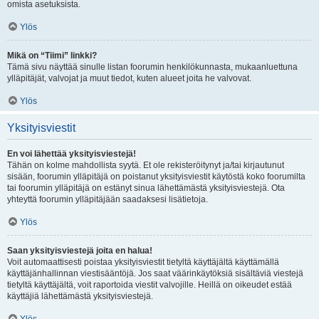
omista asetuksista.
Ylös
Mikä on “Tiimi” linkki?
Tämä sivu näyttää sinulle listan foorumin henkilökunnasta, mukaanluettuna
ylläpitäjät, valvojat ja muut tiedot, kuten alueet joita he valvovat.
Ylös
Yksityisviestit
En voi lähettää yksityisviestejä!
Tähän on kolme mahdollista syytä. Et ole rekisteröitynyt ja/tai kirjautunut
sisään, foorumin ylläpitäjä on poistanut yksityisviestit käytöstä koko foorumilta
tai foorumin ylläpitäjä on estänyt sinua lähettämästä yksityisviestejä. Ota
yhteyttä foorumin ylläpitäjään saadaksesi lisätietoja.
Ylös
Saan yksityisviestejä joita en halua!
Voit automaattisesti poistaa yksityisviestit tietyltä käyttäjältä käyttämällä
käyttäjänhallinnan viestisääntöjä. Jos saat väärinkäytöksiä sisältäviä viestejä
tietyltä käyttäjältä, voit raportoida viestit valvojille. Heillä on oikeudet estää
käyttäjiä lähettämästä yksityisviestejä.