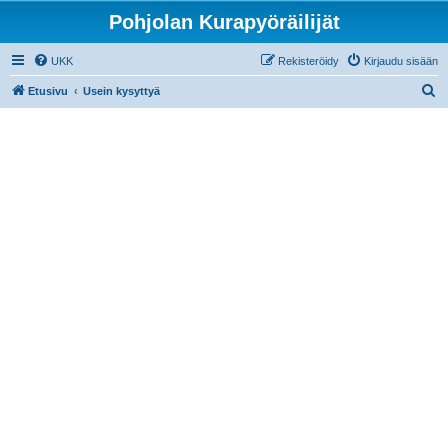
Pohjolan Kurapyöräilijät
UKK
Rekisteröidy
Kirjaudu sisään
E
Etusivu
Usein kysyttyä
t
s
i