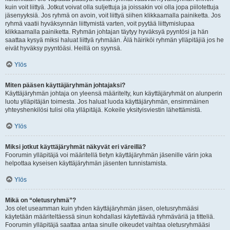
kuin voit liittyä. Jotkut voivat olla suljettuja ja joissakin voi olla jopa piilotettuja
jäsenyyksiä. Jos ryhmä on avoin, voit liittyä siihen klikkaamalla painiketta. Jos
ryhmä vaatii hyväksynnän liittymistä varten, voit pyytää liittymislupaa
klikkaamalla painiketta. Ryhmän johtajan täytyy hyväksyä pyyntösi ja hän
saattaa kysyä miksi haluat liittyä ryhmään. Älä häiriköi ryhmän ylläpitäjiä jos he
eivät hyväksy pyyntöäsi. Heillä on syynsä.
Ylös
Miten pääsen käyttäjäryhmän johtajaksi?
Käyttäjäryhmän johtaja on yleensä määritelty, kun käyttäjäryhmät on alunperin
luotu ylläpitäjän toimesta. Jos haluat luoda käyttäjäryhmän, ensimmäinen
yhteyshenkilösi tulisi olla ylläpitäjä. Kokeile yksityisviestin lähettämistä.
Ylös
Miksi jotkut käyttäjäryhmät näkyvät eri väreillä?
Foorumin ylläpitäjä voi määritellä tietyn käyttäjäryhmän jäsenille värin joka
helpottaa kyseisen käyttäjäryhmän jäsenten tunnistamista.
Ylös
Mikä on “oletusryhmä”?
Jos olet useamman kuin yhden käyttäjäryhmän jäsen, oletusryhmääsi
käytetään määriteltäessä sinun kohdallasi käytettävää ryhmäväriä ja titteliä.
Foorumin ylläpitäjä saattaa antaa sinulle oikeudet vaihtaa oletusryhmääsi