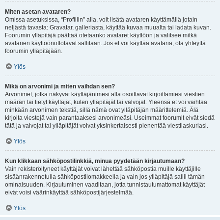
Miten asetan avataren?
Omissa asetuksissa, “Profiilin” alla, voit lisätä avataren käyttämällä jotain
neljästä tavasta: Gravatar, galleriasta, käyttää kuvaa muualta tai ladata kuvan.
Foorumin ylläpitäjä päättää otetaanko avataret käyttöön ja valitsee mitkä
avatarien käyttöönottotavat sallitaan. Jos et voi käyttää avataria, ota yhteyttä
foorumin ylläpitäjään.
Ylös
Mikä on arvonimi ja miten vaihdan sen?
Arvonimet, jotka näkyvät käyttäjänimesi alla osoittavat kirjoittamiesi viestien
määrän tai tietyt käyttäjät, kuten ylläpitäjät tai valvojat. Yleensä et voi vaihtaa
minkään arvonimen tekstiä, sillä nämä ovat ylläpitäjän määrittelemiä. Älä
kirjoita viestejä vain parantaaksesi arvonimeäsi. Useimmat foorumit eivät siedä
tätä ja valvojat tai ylläpitäjät voivat yksinkertaisesti pienentää viestilaskuriasi.
Ylös
Kun klikkaan sähköpostilinkkiä, minua pyydetään kirjautumaan?
Vain rekisteröityneet käyttäjät voivat lähettää sähköpostia muille käyttäjille
sisäänrakennetulla sähköpostilomakkeella ja vain jos ylläpitäjä sallii tämän
ominaisuuden. Kirjautuminen vaaditaan, jotta tunnistautumattomat käyttäjät
eivät voisi väärinkäyttää sähköpostijärjestelmää.
Ylös