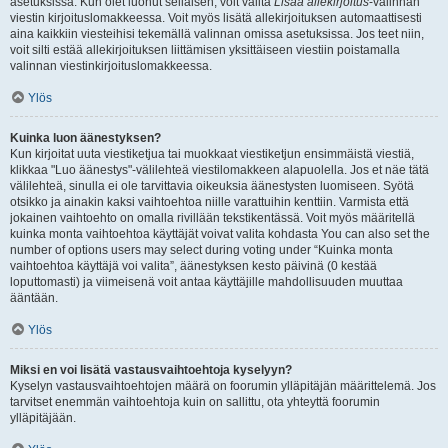
asetuksissa. Kun olet luonut sellaisen, voit valita
Lisää allekirjoitus
-valinnan
viestin kirjoituslomakkeessa. Voit myös lisätä allekirjoituksen automaattisesti
aina kaikkiin viesteihisi tekemällä valinnan omissa asetuksissa. Jos teet niin,
voit silti estää allekirjoituksen liittämisen yksittäiseen viestiin poistamalla
valinnan viestinkirjoituslomakkeessa.
Ylös
Kuinka luon äänestyksen?
Kun kirjoitat uuta viestiketjua tai muokkaat viestiketjun ensimmäistä viestiä,
klikkaa "Luo äänestys"-välilehteä viestilomakkeen alapuolella. Jos et näe tätä
välilehteä, sinulla ei ole tarvittavia oikeuksia äänestysten luomiseen. Syötä
otsikko ja ainakin kaksi vaihtoehtoa niille varattuihin kenttiin. Varmista että
jokainen vaihtoehto on omalla rivillään tekstikentässä. Voit myös määritellä
kuinka monta vaihtoehtoa käyttäjät voivat valita kohdasta You can also set the
number of options users may select during voting under “Kuinka monta
vaihtoehtoa käyttäjä voi valita”, äänestyksen kesto päivinä (0 kestää
loputtomasti) ja viimeisenä voit antaa käyttäjille mahdollisuuden muuttaa
ääntään.
Ylös
Miksi en voi lisätä vastausvaihtoehtoja kyselyyn?
Kyselyn vastausvaihtoehtojen määrä on foorumin ylläpitäjän määrittelemä. Jos
tarvitset enemmän vaihtoehtoja kuin on sallittu, ota yhteyttä foorumin
ylläpitäjään.