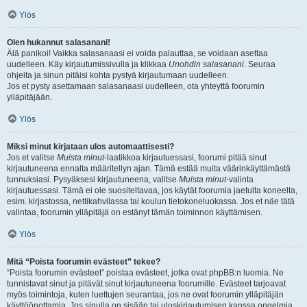
Ylös
Olen hukannut salasanani!
Älä panikoi! Vaikka salasanaasi ei voida palauttaa, se voidaan asettaa
uudelleen. Käy kirjautumissivulla ja klikkaa
Unohdin salasanani
. Seuraa
ohjeita ja sinun pitäisi kohta pystyä kirjautumaan uudelleen.
Jos et pysty asettamaan salasanaasi uudelleen, ota yhteyttä foorumin
ylläpitäjään.
Ylös
Miksi minut kirjataan ulos automaattisesti?
Jos et valitse
Muista minut
-laatikkoa kirjautuessasi, foorumi pitää sinut
kirjautuneena ennalta määritellyn ajan. Tämä estää muita väärinkäyttämästä
tunnuksiasi. Pysyäksesi kirjautuneena, valitse
Muista minut
-valinta
kirjautuessasi. Tämä ei ole suositeltavaa, jos käytät foorumia jaetulta koneelta,
esim. kirjastossa, nettikahvilassa tai koulun tietokoneluokassa. Jos et näe tätä
valintaa, foorumin ylläpitäjä on estänyt tämän toiminnon käyttämisen.
Ylös
Mitä “Poista foorumin evästeet” tekee?
“Poista foorumin evästeet” poistaa evästeet, jotka ovat phpBB:n luomia. Ne
tunnistavat sinut ja pitävät sinut kirjautuneena foorumille. Evästeet tarjoavat
myös toimintoja, kuten luettujen seurantaa, jos ne ovat foorumin ylläpitäjän
käyttöönottamia. Jos sinulla on sisään tai uloskirjautumisen kanssa ongelmia,