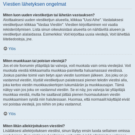
Viestien lähetyksen ongelmat
Miten luon uuden viestiketjun tai lähetän vastauksen?
Aloittaaksesi uuden viestiketjun alueella, klikkaa "Uusi Aihe". Vastataksesi
viestiketjuun klikkaa "Vastaa Viestiin". Viestien kirjoittaminen voi vaatia
rekisteröitymisen. Lista sinun oikeuksistasi alueella on nähtävillä alueen ja
viestiketjun alalaidassa. Esimerkiksi: Voit kirjoittaa uusia viestejä, Voit lähettää
liitetiedostoja, jne.
Ylös
Miten muokkaan tai poistan viestejä?
Jos et ole foorumin ylläpitäjä tai valvoja, voit muokata vain omia viestejäsi. Voit
muokata viestiä klikkaamalla muokkaa-painiketta haluamassasi viestissä.
Joskus painike toimii vain tietyn ajan viestin luomisen jälkeen. Jos joku on jo
vastannut viestiin, löydät viestiketjuun palatessasi pienen tekstin viestisi alla,
joka kertoo viestin muokkauskertojen lukumäärän ja muokkausajan. Tämä
näkyy vain jos joku on vastannut viestiin. Se ei näy, jos valvoja tai ylläpitäjä
muokkaa viestiä, mutta he saattavat jättää pienen huomautuksen viestin
muokkaamisen syistä niin halutessaan. Huomaa, että normaalit käyttäjät eivät
voi poistaa viestejä, jos niihin on joku vastannut.
Ylös
Miten liitän allekirjoituksen viestiini?
Lisätäksesi allekirjoituksen viestiisi, sinun täytyy ensin luoda sellainen omissa