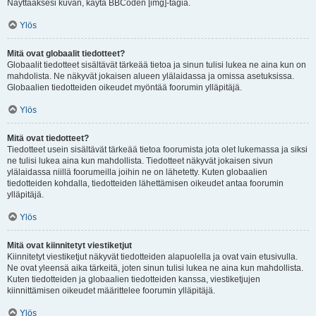
Näyttääksesi kuvan, käytä BBCoden [img]-tagia.
Ylös
Mitä ovat globaalit tiedotteet?
Globaalit tiedotteet sisältävät tärkeää tietoa ja sinun tulisi lukea ne aina kun on
mahdolista. Ne näkyvät jokaisen alueen ylälaidassa ja omissa asetuksissa.
Globaalien tiedotteiden oikeudet myöntää foorumin ylläpitäjä.
Ylös
Mitä ovat tiedotteet?
Tiedotteet usein sisältävät tärkeää tietoa foorumista jota olet lukemassa ja siksi
ne tulisi lukea aina kun mahdollista. Tiedotteet näkyvät jokaisen sivun
ylälaidassa niillä foorumeilla joihin ne on lähetetty. Kuten globaalien
tiedotteiden kohdalla, tiedotteiden lähettämisen oikeudet antaa foorumin
ylläpitäjä.
Ylös
Mitä ovat kiinnitetyt viestiketjut
Kiinnitetyt viestiketjut näkyvät tiedotteiden alapuolella ja ovat vain etusivulla.
Ne ovat yleensä aika tärkeitä, joten sinun tulisi lukea ne aina kun mahdollista.
Kuten tiedotteiden ja globaalien tiedotteiden kanssa, viestiketjujen
kiinnittämisen oikeudet määrittelee foorumin ylläpitäjä.
Ylös