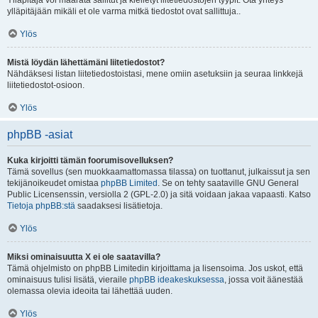
Ylläpitäjä voi määrätä sallitut ja kielletyt liitetiedostojen tyypit. Ota yhteys
ylläpitäjään mikäli et ole varma mitkä tiedostot ovat sallittuja..
Ylös
Mistä löydän lähettämäni liitetiedostot?
Nähdäksesi listan liitetiedostoistasi, mene omiin asetuksiin ja seuraa linkkejä
liitetiedostot-osioon.
Ylös
phpBB -asiat
Kuka kirjoitti tämän foorumisovelluksen?
Tämä sovellus (sen muokkaamattomassa tilassa) on tuottanut, julkaissut ja sen
tekijänoikeudet omistaa
phpBB Limited
. Se on tehty saataville GNU General
Public Licensenssin, versiolla 2 (GPL-2.0) ja sitä voidaan jakaa vapaasti. Katso
Tietoja phpBB:stä
saadaksesi lisätietoja.
Ylös
Miksi ominaisuutta X ei ole saatavilla?
Tämä ohjelmisto on phpBB Limitedin kirjoittama ja lisensoima. Jos uskot, että
ominaisuus tulisi lisätä, vieraile
phpBB ideakeskuksessa
, jossa voit äänestää
olemassa olevia ideoita tai lähettää uuden.
Ylös