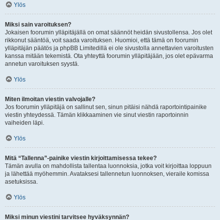
Ylös
Miksi sain varoituksen?
Jokaisen foorumin ylläpitäjällä on omat säännöt heidän sivustollensa. Jos olet
rikkonut sääntöä, voit saada varoituksen. Huomioi, että tämä on foorumin
ylläpitäjän päätös ja phpBB Limitedillä ei ole sivustolla annettavien varoitusten
kanssa mitään tekemistä. Ota yhteyttä foorumin ylläpitäjään, jos olet epävarma
annetun varoituksen syystä.
Ylös
Miten ilmoitan viestin valvojalle?
Jos foorumin ylläpitäjä on sallinut sen, sinun pitäisi nähdä raportointipainike
viestin yhteydessä. Tämän klikkaaminen vie sinut viestin raportoinnin
vaiheiden läpi.
Ylös
Mitä “Tallenna”-painike viestin kirjoittamisessa tekee?
Tämän avulla on mahdollista tallentaa luonnoksia, jotka voit kirjoittaa loppuun
ja lähettää myöhemmin. Avataksesi tallennetun luonnoksen, vieraile komissa
asetuksissa.
Ylös
Miksi minun viestini tarvitsee hyväksynnän?