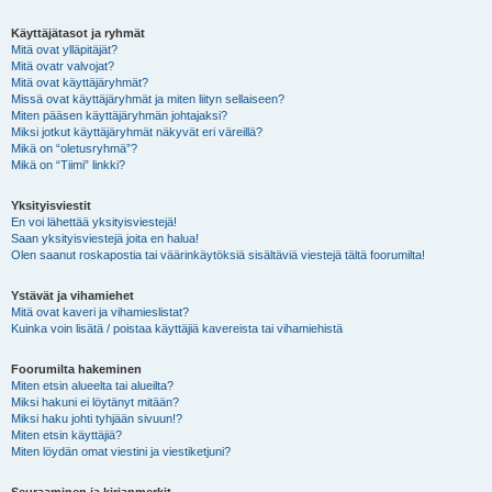
Käyttäjätasot ja ryhmät
Mitä ovat ylläpitäjät?
Mitä ovatr valvojat?
Mitä ovat käyttäjäryhmät?
Missä ovat käyttäjäryhmät ja miten liityn sellaiseen?
Miten pääsen käyttäjäryhmän johtajaksi?
Miksi jotkut käyttäjäryhmät näkyvät eri väreillä?
Mikä on “oletusryhmä”?
Mikä on “Tiimi” linkki?
Yksityisviestit
En voi lähettää yksityisviestejä!
Saan yksityisviestejä joita en halua!
Olen saanut roskapostia tai väärinkäytöksiä sisältäviä viestejä tältä foorumilta!
Ystävät ja vihamiehet
Mitä ovat kaveri ja vihamieslistat?
Kuinka voin lisätä / poistaa käyttäjiä kavereista tai vihamiehistä
Foorumilta hakeminen
Miten etsin alueelta tai alueilta?
Miksi hakuni ei löytänyt mitään?
Miksi haku johti tyhjään sivuun!?
Miten etsin käyttäjiä?
Miten löydän omat viestini ja viestiketjuni?