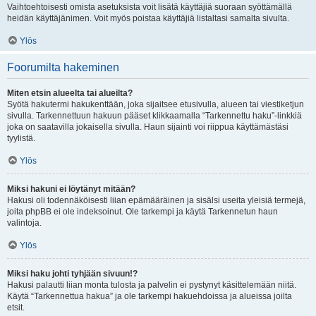
Vaihtoehtoisesti omista asetuksista voit lisätä käyttäjiä suoraan syöttämällä
heidän käyttäjänimen. Voit myös poistaa käyttäjiä listaltasi samalta sivulta.
Ylös
Foorumilta hakeminen
Miten etsin alueelta tai alueilta?
Syötä hakutermi hakukenttään, joka sijaitsee etusivulla, alueen tai viestiketjun
sivulla. Tarkennettuun hakuun pääset klikkaamalla “Tarkennettu haku”-linkkiä
joka on saatavilla jokaisella sivulla. Haun sijainti voi riippua käyttämästäsi
tyylistä.
Ylös
Miksi hakuni ei löytänyt mitään?
Hakusi oli todennäköisesti liian epämääräinen ja sisälsi useita yleisiä termejä,
joita phpBB ei ole indeksoinut. Ole tarkempi ja käytä Tarkennetun haun
valintoja.
Ylös
Miksi haku johti tyhjään sivuun!?
Hakusi palautti liian monta tulosta ja palvelin ei pystynyt käsittelemään niitä.
Käytä “Tarkennettua hakua” ja ole tarkempi hakuehdoissa ja alueissa joilta
etsit.