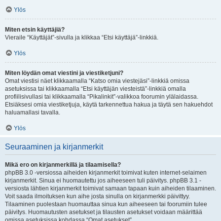
Ylös
Miten etsin käyttäjiä?
Vieraile “Käyttäjät”-sivulla ja klikkaa “Etsi käyttäjä”-linkkiä.
Ylös
Miten löydän omat viestini ja viestiketjuni?
Omat viestisi näet klikkaamalla “Katso omia viestejäsi”-linkkiä omissa
asetuksissa tai klikkaamalla “Etsi käyttäjän viesteistä”-linkkiä omalla
profiilisivullasi tai klikkaamalla “Pikalinkit”-valikkoa foorumin ylälaidassa.
Etsiäksesi omia viestiketjuja, käytä tarkennettua hakua ja täytä sen hakuehdot
haluamallasi tavalla.
Ylös
Seuraaminen ja kirjanmerkit
Mikä ero on kirjanmerkillä ja tilaamisella?
phpBB 3.0 -versiossa aiheiden kirjanmerkit toimivat kuten internet-selaimen
kirjanmerkit. Sinua ei huomautettu jos aiheeseen tuli päivitys. phpBB 3.1 -
versiosta lähtien kirjanmerkit toimivat samaan tapaan kuin aiheiden tilaaminen.
Voit saada ilmoituksen kun aihe josta sinulla on kirjanmerkki päivittyy.
Tilaaminen puolestaan huomauttaa sinua kun aiheeseen tai foorumiin tulee
päivitys. Huomautusten asetukset ja tilausten asetukset voidaan määrittää
omissa asetuksissa kohdassa “Omat asetukset”.