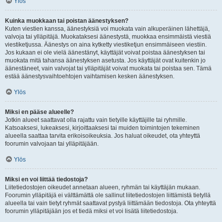
Ylös
Kuinka muokkaan tai poistan äänestyksen?
Kuten viestien kanssa, äänestyksiä voi muokata vain alkuperäinen lähettäjä,
valvoja tai ylläpitäjä. Muokataksesi äänestystä, muokkaa ensimmäistä viestiä
viestiketjussa. Äänestys on aina kytketty viestiketjun ensimmäiseen viestiin.
Jos kukaan ei ole vielä äänestänyt, käyttäjät voivat poistaa äänestyksen tai
muokata mitä tahansa äänestyksen asetusta. Jos käyttäjät ovat kuitenkin jo
äänestäneet, vain valvojat tai ylläpitäjät voivat muokata tai poistaa sen. Tämä
estää äänestysvaihtoehtojen vaihtamisen kesken äänestyksen.
Ylös
Miksi en pääse alueelle?
Jotkin alueet saattavat olla rajattu vain tietyille käyttäjille tai ryhmille.
Katsoaksesi, lukeaksesi, kirjoittaaksesi tai muiden toimintojen tekeminen
alueella saattaa tarvita erikoisoikeuksia. Jos haluat oikeudet, ota yhteyttä
foorumin valvojaan tai ylläpitäjään.
Ylös
Miksi en voi liittää tiedostoja?
Liitetiedostojen oikeudet annetaan alueen, ryhmän tai käyttäjän mukaan.
Foorumin ylläpitäjä ei välttämättä ole sallinut liitetiedostojen liittämistä tietyllä
alueella tai vain tietyt ryhmät saattavat pystyä liittämään tiedostoja. Ota yhteyttä
foorumin ylläpitäjään jos et tiedä miksi et voi lisätä liitetiedostoja.