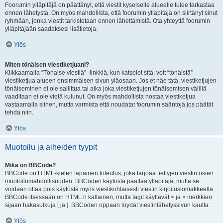
Foorumin ylläpitäjä on päättänyt, että viestit kyseiselle alueelle tulee tarkastaa
ennen lähetystä. On myös mahdollista, että foorumin ylläpitäjä on siirtänyt sinut
ryhmään, jonka viestit tarkistetaan ennen lähettämistä. Ota yhteyttä foorumin
ylläpitäjään saadaksesi lisätietoja.
Ylös
Miten tönäisen viestiketjuani?
Klikkaamalla “Tönaise viestiä” -linkkiä, kun katselet sitä, voit “tönäistä”
viestiketjua alueen ensimmäisen sivun yläosaan. Jos et näe tätä, viestiketjujen
tönäiseminen ei ole sallittua tai aika joka viestiketjujen tönäisemisen välillä
vaaditaan ei ole vielä kulunut. On myös mahdollista nostaa viestiketjua
vastaamalla siihen, mutta varmista että noudatat foorumin sääntöjä jos päätät
tehdä niin.
Ylös
Muotoilu ja aiheiden tyypit
Mikä on BBCode?
BBCode on HTML-kielen tapainen toteutus, joka tarjoaa tiettyjen viestin osien
muotoilumahdollisuuden. BBCoden käytöstä päättää ylläpitäjä, mutta se
voidaan ottaa pois käytöstä myös viestikohtaisesti viestin kirjoituslomakkeella.
BBCode itsessään on HTML:n kaltainen, mutta tagit käyttävät < ja > merkkien
sijaan hakasulkuja [ ja ]. BBCoden oppaan löydät viestinlähetyssivun kautta.
Ylös