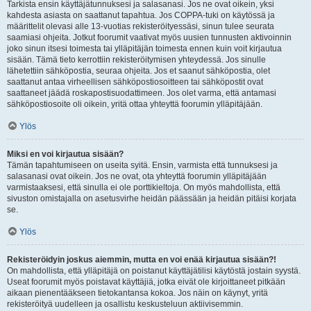
Tarkista ensin käyttäjätunnuksesi ja salasanasi. Jos ne ovat oikein, yksi
kahdesta asiasta on saattanut tapahtua. Jos COPPA-tuki on käytössä ja
määrittelit olevasi alle 13-vuotias rekisteröityessäsi, sinun tulee seurata
saamiasi ohjeita. Jotkut foorumit vaativat myös uusien tunnusten aktivoinnin
joko sinun itsesi toimesta tai ylläpitäjän toimesta ennen kuin voit kirjautua
sisään. Tämä tieto kerrottiin rekisteröitymisen yhteydessä. Jos sinulle
lähetettiin sähköpostia, seuraa ohjeita. Jos et saanut sähköpostia, olet
saattanut antaa virheellisen sähköpostiosoitteen tai sähköpostit ovat
saattaneet jäädä roskapostisuodattimeen. Jos olet varma, että antamasi
sähköpostiosoite oli oikein, yritä ottaa yhteyttä foorumin ylläpitäjään.
Ylös
Miksi en voi kirjautua sisään?
Tämän tapahtumiseen on useita syitä. Ensin, varmista että tunnuksesi ja
salasanasi ovat oikein. Jos ne ovat, ota yhteyttä foorumin ylläpitäjään
varmistaaksesi, että sinulla ei ole porttikieltoja. On myös mahdollista, että
sivuston omistajalla on asetusvirhe heidän päässään ja heidän pitäisi korjata
se.
Ylös
Rekisteröidyin joskus aiemmin, mutta en voi enää kirjautua sisään?!
On mahdollista, että ylläpitäjä on poistanut käyttäjätilisi käytöstä jostain syystä.
Useat foorumit myös poistavat käyttäjiä, jotka eivät ole kirjoittaneet pitkään
aikaan pienentääkseen tietokantansa kokoa. Jos näin on käynyt, yritä
rekisteröityä uudelleen ja osallistu keskusteluun aktiivisemmin.