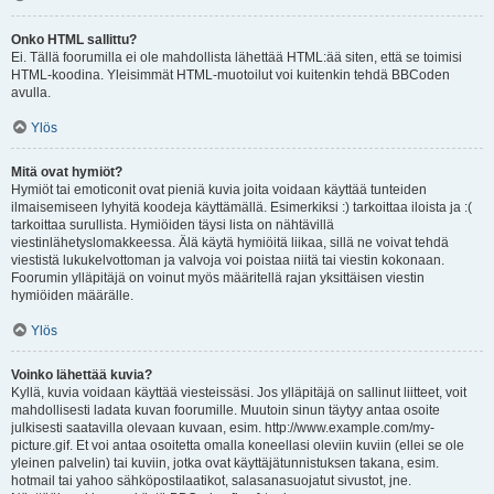
Onko HTML sallittu?
Ei. Tällä foorumilla ei ole mahdollista lähettää HTML:ää siten, että se toimisi
HTML-koodina. Yleisimmät HTML-muotoilut voi kuitenkin tehdä BBCoden
avulla.
Ylös
Mitä ovat hymiöt?
Hymiöt tai emoticonit ovat pieniä kuvia joita voidaan käyttää tunteiden
ilmaisemiseen lyhyitä koodeja käyttämällä. Esimerkiksi :) tarkoittaa iloista ja :(
tarkoittaa surullista. Hymiöiden täysi lista on nähtävillä
viestinlähetyslomakkeessa. Älä käytä hymiöitä liikaa, sillä ne voivat tehdä
viestistä lukukelvottoman ja valvoja voi poistaa niitä tai viestin kokonaan.
Foorumin ylläpitäjä on voinut myös määritellä rajan yksittäisen viestin
hymiöiden määrälle.
Ylös
Voinko lähettää kuvia?
Kyllä, kuvia voidaan käyttää viesteissäsi. Jos ylläpitäjä on sallinut liitteet, voit
mahdollisesti ladata kuvan foorumille. Muutoin sinun täytyy antaa osoite
julkisesti saatavilla olevaan kuvaan, esim. http://www.example.com/my-
picture.gif. Et voi antaa osoitetta omalla koneellasi oleviin kuviin (ellei se ole
yleinen palvelin) tai kuviin, jotka ovat käyttäjätunnistuksen takana, esim.
hotmail tai yahoo sähköpostilaatikot, salasanasuojatut sivustot, jne.