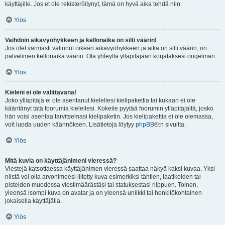
käyttäjille. Jos et ole rekisteröitynyt, tämä on hyvä aika tehdä niin.
Ylös
Vaihdoin aikavyöhykkeen ja kellonaika on silti väärin!
Jos olet varmasti valinnut oikean aikavyöhykkeen ja aika on silti väärin, on
palvelimen kellonaika väärin. Ota yhteyttä ylläpitäjään korjataksesi ongelman.
Ylös
Kieleni ei ole valittavana!
Joko ylläpitäjä ei ole asentanut kielellesi kielipakettia tai kukaan ei ole
kääntänyt tätä foorumia kielellesi. Kokeile pyytää foorumin ylläpitäjältä, josko
hän voisi asentaa tarvitsemasi kielipaketin. Jos kielipakettia ei ole olemassa,
voit luoda uuden käännöksen. Lisätietoja löytyy
phpBB
®:n sivuilta.
Ylös
Mitä kuvia on käyttäjänimeni vieressä?
Viestejä katsottaessa käyttäjänimen vieressä saattaa näkyä kaksi kuvaa. Yksi
niistä voi olla arvonimeesi liitetty kuva esimerkiksi tähtien, laatikoiden tai
pisteiden muodossa viestimäärästäsi tai statuksestasi riippuen. Toinen,
yleensä isompi kuva on avatar ja on yleensä uniikki tai henkilökohtainen
jokaisella käyttäjällä.
Ylös