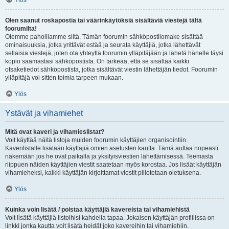
Ylös
Olen saanut roskapostia tai väärinkäytöksiä sisältäviä viestejä tältä
foorumilta!
Olemme pahoillamme siitä. Tämän foorumin sähköpostilomake sisältää
ominaisuuksia, jotka yrittävät estää ja seurata käyttäjiä, jotka lähettävät
sellaisia viestejä, joten ota yhteyttä foorumin ylläpitäjään ja lähetä hänelle täysi
kopio saamastasi sähköpostista. On tärkeää, että se sisältää kaikki
otsaketiedot sähköpostista, jotka sisältävät viestin lähettäjän tiedot. Foorumin
ylläpitäjä voi sitten toimia tarpeen mukaan.
Ylös
Ystävät ja vihamiehet
Mitä ovat kaveri ja vihamieslistat?
Voit käyttää näitä listoja muiden foorumin käyttäjien organisointiin.
Kaverilistalle lisätään käyttäjiä omien asetusten kautta. Tämä auttaa nopeasti
näkemään jos he ovat paikalla ja yksityisviestien lähettämisessä. Teemasta
riippuen näiden käyttäjien viestit saatetaan myös korostaa. Jos lisäät käyttäjän
vihamieheksi, kaikki käyttäjän kirjoittamat viestit piilotetaan oletuksena.
Ylös
Kuinka voin lisätä / poistaa käyttäjiä kavereista tai vihamiehistä
Voit lisätä käyttäjiä listoihisi kahdella tapaa. Jokaisen käyttäjän profiilissa on
linkki jonka kautta voit lisätä heidät joko kavereihin tai vihamiehiin.