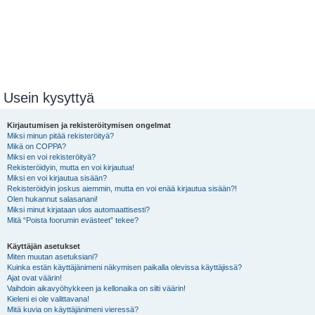
Usein kysyttyä
Kirjautumisen ja rekisteröitymisen ongelmat
Miksi minun pitää rekisteröityä?
Mikä on COPPA?
Miksi en voi rekisteröityä?
Rekisteröidyin, mutta en voi kirjautua!
Miksi en voi kirjautua sisään?
Rekisteröidyin joskus aiemmin, mutta en voi enää kirjautua sisään?!
Olen hukannut salasanani!
Miksi minut kirjataan ulos automaattisesti?
Mitä “Poista foorumin evästeet” tekee?
Käyttäjän asetukset
Miten muutan asetuksiani?
Kuinka estän käyttäjänimeni näkymisen paikalla olevissa käyttäjissä?
Ajat ovat väärin!
Vaihdoin aikavyöhykkeen ja kellonaika on silti väärin!
Kieleni ei ole valittavana!
Mitä kuvia on käyttäjänimeni vieressä?