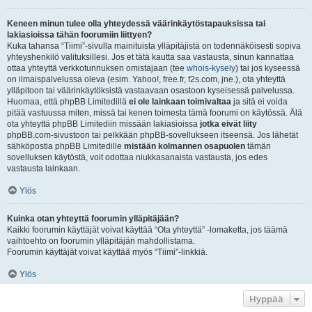
Keneen minun tulee olla yhteydessä väärinkäytöstapauksissa tai
lakiasioissa tähän foorumiin liittyen?
Kuka tahansa “Tiimi”-sivulla mainituista ylläpitäjistä on todennäköisesti sopiva
yhteyshenkilö valituksillesi. Jos et tätä kautta saa vastausta, sinun kannattaa
ottaa yhteyttä verkkotunnuksen omistajaan (tee
whois-kysely
) tai jos kyseessä
on ilmaispalvelussa oleva (esim. Yahoo!, free.fr, f2s.com, jne.), ota yhteyttä
ylläpitoon tai väärinkäytöksistä vastaavaan osastoon kyseisessä palvelussa.
Huomaa, että phpBB Limitedillä
ei ole lainkaan toimivaltaa
ja sitä ei voida
pitää vastuussa miten, missä tai kenen toimesta tämä foorumi on käytössä. Älä
ota yhteyttä phpBB Limitediin missään lakiasioissa
jotka eivät liity
phpBB.com-sivustoon tai pelkkään phpBB-sovellukseen itseensä. Jos lähetät
sähköpostia phpBB Limitedille
mistään kolmannen osapuolen
tämän
sovelluksen käytöstä, voit odottaa niukkasanaista vastausta, jos edes
vastausta lainkaan.
Ylös
Kuinka otan yhteyttä foorumin ylläpitäjään?
Kaikki foorumin käyttäjät voivat käyttää “Ota yhteyttä” -lomaketta, jos täämä
vaihtoehto on foorumin ylläpitäjän mahdollistama.
Foorumin käyttäjät voivat käyttää myös “Tiimi”-linkkiä.
Ylös
Hyppää