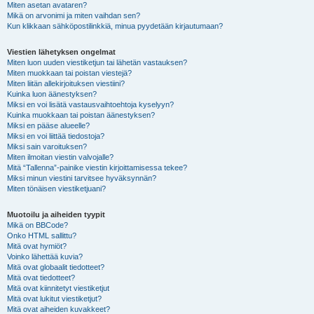
Miten asetan avataren?
Mikä on arvonimi ja miten vaihdan sen?
Kun klikkaan sähköpostilinkkiä, minua pyydetään kirjautumaan?
Viestien lähetyksen ongelmat
Miten luon uuden viestiketjun tai lähetän vastauksen?
Miten muokkaan tai poistan viestejä?
Miten liitän allekirjoituksen viestiini?
Kuinka luon äänestyksen?
Miksi en voi lisätä vastausvaihtoehtoja kyselyyn?
Kuinka muokkaan tai poistan äänestyksen?
Miksi en pääse alueelle?
Miksi en voi liittää tiedostoja?
Miksi sain varoituksen?
Miten ilmoitan viestin valvojalle?
Mitä “Tallenna”-painike viestin kirjoittamisessa tekee?
Miksi minun viestini tarvitsee hyväksynnän?
Miten tönäisen viestiketjuani?
Muotoilu ja aiheiden tyypit
Mikä on BBCode?
Onko HTML sallittu?
Mitä ovat hymiöt?
Voinko lähettää kuvia?
Mitä ovat globaalit tiedotteet?
Mitä ovat tiedotteet?
Mitä ovat kiinnitetyt viestiketjut
Mitä ovat lukitut viestiketjut?
Mitä ovat aiheiden kuvakkeet?