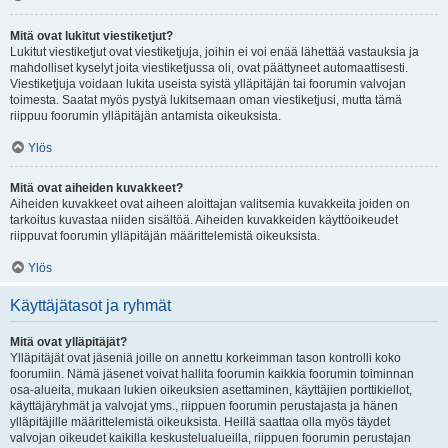
Mitä ovat lukitut viestiketjut?
Lukitut viestiketjut ovat viestiketjuja, joihin ei voi enää lähettää vastauksia ja
mahdolliset kyselyt joita viestiketjussa oli, ovat päättyneet automaattisesti.
Viestiketjuja voidaan lukita useista syistä ylläpitäjän tai foorumin valvojan
toimesta. Saatat myös pystyä lukitsemaan oman viestiketjusi, mutta tämä
riippuu foorumin ylläpitäjän antamista oikeuksista.
Ylös
Mitä ovat aiheiden kuvakkeet?
Aiheiden kuvakkeet ovat aiheen aloittajan valitsemia kuvakkeita joiden on
tarkoitus kuvastaa niiden sisältöä. Aiheiden kuvakkeiden käyttöoikeudet
riippuvat foorumin ylläpitäjän määrittelemistä oikeuksista.
Ylös
Käyttäjätasot ja ryhmät
Mitä ovat ylläpitäjät?
Ylläpitäjät ovat jäseniä joille on annettu korkeimman tason kontrolli koko
foorumiin. Nämä jäsenet voivat hallita foorumin kaikkia foorumin toiminnan
osa-alueita, mukaan lukien oikeuksien asettaminen, käyttäjien porttikiellot,
käyttäjäryhmät ja valvojat yms., riippuen foorumin perustajasta ja hänen
ylläpitäjille määrittelemistä oikeuksista. Heillä saattaa olla myös täydet
valvojan oikeudet kaikilla keskustelualueilla, riippuen foorumin perustajan