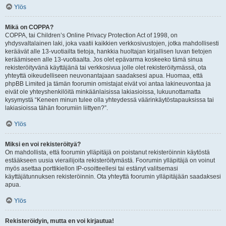
Ylös
Mikä on COPPA?
COPPA, tai Children’s Online Privacy Protection Act of 1998, on
yhdysvaltalainen laki, joka vaatii kaikkien verkkosivustojen, jotka mahdollisesti
keräävät alle 13-vuotiailta tietoja, hankkia huoltajan kirjallisen luvan tietojen
keräämiseen alle 13-vuotiaalta. Jos olet epävarma koskeeko tämä sinua
rekisteröityvänä käyttäjänä tai verkkosivua jolle olet rekisteröitymässä, ota
yhteyttä oikeudelliseen neuvonantajaan saadaksesi apua. Huomaa, että
phpBB Limited ja tämän foorumin omistajat eivät voi antaa lakineuvontaa ja
eivät ole yhteyshenkilöitä minkäänlaisissa lakiasioissa, lukuunottamatta
kysymystä “Keneen minun tulee olla yhteydessä väärinkäytöstapauksissa tai
lakiasioissa tähän foorumiin liittyen?”.
Ylös
Miksi en voi rekisteröityä?
On mahdollista, että foorumin ylläpitäjä on poistanut rekisteröinnin käytöstä
estääkseen uusia vierailijoita rekisteröitymästä. Foorumin ylläpitäjä on voinut
myös asettaa porttikiellon IP-osoitteellesi tai estänyt valitsemasi
käyttäjätunnuksen rekisteröinnin. Ota yhteyttä foorumin ylläpitäjään saadaksesi
apua.
Ylös
Rekisteröidyin, mutta en voi kirjautua!