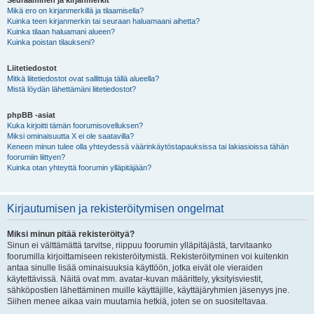
Seuraaminen ja kirjanmerkit
Mikä ero on kirjanmerkillä ja tilaamisella?
Kuinka teen kirjanmerkin tai seuraan haluamaani aihetta?
Kuinka tilaan haluamani alueen?
Kuinka poistan tilaukseni?
Liitetiedostot
Mitkä liitetiedostot ovat sallittuja tällä alueella?
Mistä löydän lähettämäni liitetiedostot?
phpBB -asiat
Kuka kirjoitti tämän foorumisovelluksen?
Miksi ominaisuutta X ei ole saatavilla?
Keneen minun tulee olla yhteydessä väärinkäytöstapauksissa tai lakiasioissa tähän
foorumiin liittyen?
Kuinka otan yhteyttä foorumin ylläpitäjään?
Kirjautumisen ja rekisteröitymisen ongelmat
Miksi minun pitää rekisteröityä?
Sinun ei välttämättä tarvitse, riippuu foorumin ylläpitäjästä, tarvitaanko
foorumilla kirjoittamiseen rekisteröitymistä. Rekisteröityminen voi kuitenkin
antaa sinulle lisää ominaisuuksia käyttöön, jotka eivät ole vieraiden
käytettävissä. Näitä ovat mm. avatar-kuvan määrittely, yksityisviestit,
sähköpostien lähettäminen muille käyttäjille, käyttäjäryhmien jäsenyys jne.
Siihen menee aikaa vain muutamia hetkiä, joten se on suositeltavaa.