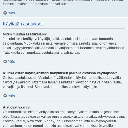
foorumin evästeiden poistaminen voi auttaa.
Ylös
Käyttäjän asetukset
Miten muutan asetuksiani?
Jos olet rekisteröitynyt käyttäjä, kaikki asetuksesi tallennetaan foorumin
tietokantaan. Muokataksesi niitä, vieraile omissa asetuksissa, johon vievä
linkki löytyy yleensä klikkaamalla käyttäjänimeäsi foorumin sivujen ylälaidassa.
Tätä kautta voit muokata asetuksiasi ja valintojasi.
Ylös
Kuinka estän käyttäjänimeni näkymisen paikalla olevissa käyttäjissä?
Omissa asetuksissasi, “Asetukset”-välilehdellä, löydät mahdollisuuden valita
Piilota paikallaolo
. Ottamalla tämän asetuksen käyttöön näyt vain ylläpitäjille,
valvojille ja itsellesi. Sinut lasketaan piilossa oleviin käyttäjiin.
Ylös
Ajat ovat väärin!
On mahdollista, että näytetty aika on eri aikavyöhykkeeltä kuin se jossa itse
olet. Tässä tapauksessa valitse omista asetuksista oma aikavyöhykkeesi, esim.
Lontoo, Pariisi, New York, Sidney, jne. Huomaathan, että aikavyöhykkeen
vaihtaminen, kuten monet muutkin asetukset ovat vain rekisteröityneille