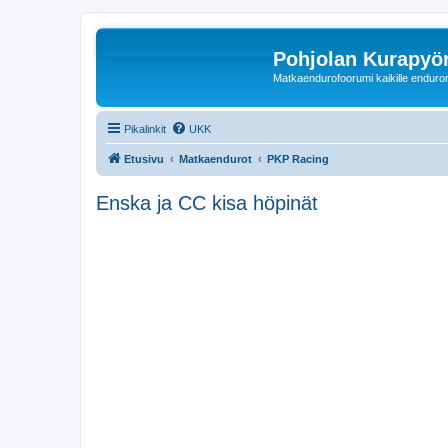
Pohjolan Kurapyörä
Matkaendurofoorumi kaikille enduron 
Pikalinkit
UKK
Etusivu
Matkaendurot
PKP Racing
Enska ja CC kisa höpinät