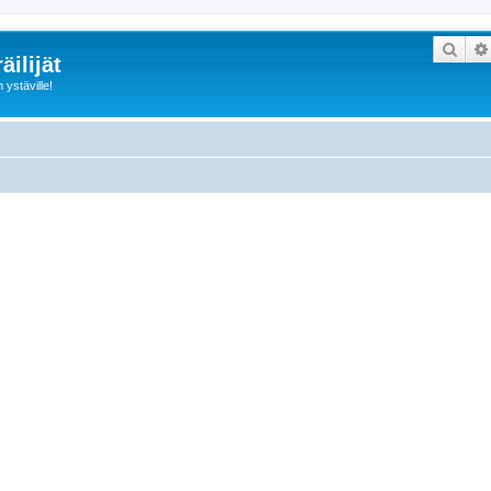
Etsi
ilijät
ystäville!