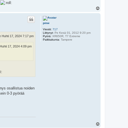
.
Y
l
ö
s
pmw
Viestit:
717
Liittynyt:
Pe Kesä 01, 2012 9:20 pm
e Huhti 17, 2024 7:17 pm
Pyörä:
XR650R, T7 Extreme
Paikkakunta:
Tampere
Huhti 17, 2024 4:09 pm
nys osallistua noiden
sein 0-3 pyörää
Y
l