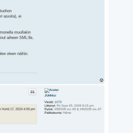
 tuohon
 asioita), ei
n monella muullakin
anut aiheen SML:lle,
lee oleen näihin.
Y
l
ö
s
JUHHisi
Viestit:
1070
Liittynyt:
Pe Syys 05, 2008 8:15 pm
e Huhti 17, 2024 4:09 pm
Pyörä:
XR650R vm.-00 & XR400R vm.-97
Paikkakunta:
Häme