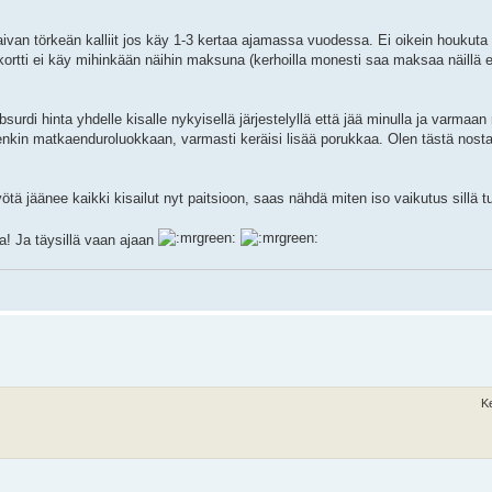
 aivan törkeän kalliit jos käy 1-3 kertaa ajamassa vuodessa. Ei oikein houkuta
kortti ei käy mihinkään näihin maksuna (kerhoilla monesti saa maksaa näillä eri
bsurdi hinta yhdelle kisalle nykyisellä järjestelyllä että jää minulla ja varmaa
tenkin matkaenduroluokkaan, varmasti keräisi lisää porukkaa. Olen tästä nost
tä jäänee kaikki kisailut nyt paitsioon, saas nähdä miten iso vaikutus sillä tu
a! Ja täysillä vaan ajaan
K