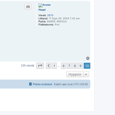
ö
s
Happi
Viestit:
2870
Liittynyt:
Ti Syys 28, 2004 7:42 am
Pyörä:
690ER, 800XCA
Paikkakunta:
Pori
Y
l
Sivu
10
/
10
1
6
7
8
9
10
ö
Edellinen
139 viestiä
…
s
Hyppää
Poista evästeet
Kaikki ajat ovat
UTC+03:00