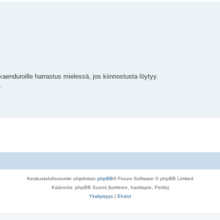
aenduroille harrastus mielessä, jos kiinnostusta löytyy.
.
Keskustelufoorumin ohjelmisto
phpBB
® Forum Software © phpBB Limited
Käännös: phpBB Suomi (lurttinen, harritapio, Pettis)
Yksityisyys
|
Ehdot