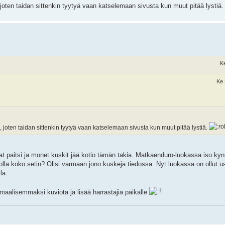
joten taidan sittenkin tyytyä vaan katselemaan sivusta kun muut pitää lystiä
K
Ke 
, joten taidan sittenkin tyytyä vaan katselemaan sivusta kun muut pitää lystiä.
t paitsi ja monet kuskit jää kotio tämän takia. Matkaenduro-luokassa iso kyn
olla koko setin? Olisi varmaan jono kuskeja tiedossa. Nyt luokassa on ollut u
la.
timaalisemmaksi kuviota ja lisää harrastajia paikalle