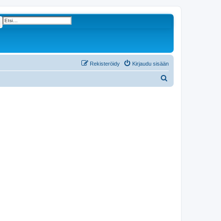
Tarkennettu haku
Rekisteröidy
Kirjaudu sisään
E
t
s
i