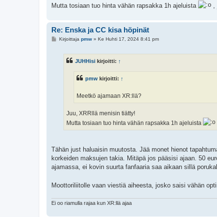
Mutta tosiaan tuo hinta vähän rapsakka 1h ajeluista
, 
Re: Enska ja CC kisa höpinät
V
Kirjoittaja
pmw
»
Ke Huhti 17, 2024 8:41 pm
i
e
s
JUHHisi
kirjoitti:
↑
t
i
pmw
kirjoitti:
↑
Meetkö ajamaan XR:llä?
Juu, XRRllä menisin tiätty!
Mutta tosiaan tuo hinta vähän rapsakka 1h ajeluista
Tähän just haluaisin muutosta. Jää monet hienot tapahtuma
korkeiden maksujen takia. Mitäpä jos pääsisi ajaan. 50 eur
ajamassa, ei kovin suurta fanfaaria saa aikaan sillä porukal
Moottoriliitolle vaan viestiä aiheesta, josko saisi vähän op
Ei oo riamulla rajaa kun XR:llä ajaa