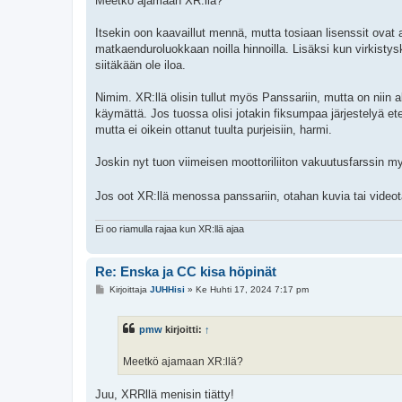
Meetkö ajamaan XR:llä?
Itsekin oon kaavaillut mennä, mutta tosiaan lisenssit ovat
matkaenduroluokkaan noilla hinnoilla. Lisäksi kun virkistys
siitäkään ole iloa.
Nimim. XR:llä olisin tullut myös Panssariin, mutta on niin a
käymättä. Jos tuossa olisi jotakin fiksumpaa järjestelyä e
mutta ei oikein ottanut tuulta purjeisiin, harmi.
Joskin nyt tuon viimeisen moottoriliiton vakuutusfarssin myö
Jos oot XR:llä menossa panssariin, otahan kuvia tai videot
Ei oo riamulla rajaa kun XR:llä ajaa
Re: Enska ja CC kisa höpinät
V
Kirjoittaja
JUHHisi
»
Ke Huhti 17, 2024 7:17 pm
i
e
s
pmw
kirjoitti:
↑
t
i
Meetkö ajamaan XR:llä?
Juu, XRRllä menisin tiätty!