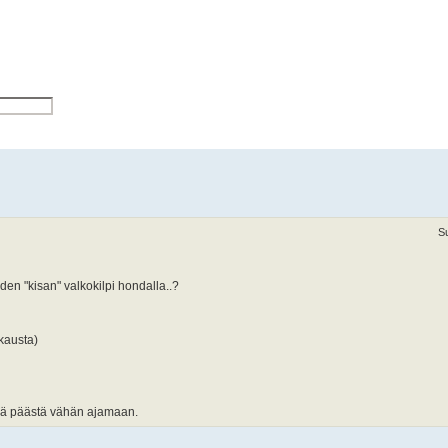
ku
S
den "kisan" valkokilpi hondalla..?
kkausta)
llä päästä vähän ajamaan.