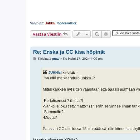
Valvojat:
Jukka
,
Moderaattorit
Etsi
Tarkennettu ha
Vastaa Viestiin
Re: Enska ja CC kisa höpinät
V
Kirjoittaja
pmw
»
Ke Huhti 17, 2024 4:09 pm
i
e
s
JUHHisi
kirjoitti:
↑
t
i
Jaa että matkaenduroluokka..?
Mitäs kaikkea nyt sitten vaaditaan että pääsis ajamaan yh
-Kertalisenssi ? (hinta?)
-Varikolle joku tietty matto? (1h erän selvinnee ilman tan
-Sammutin?
-Muuta?
Panssari CC olis tossa 15min päässä, niin kiinnostais ky