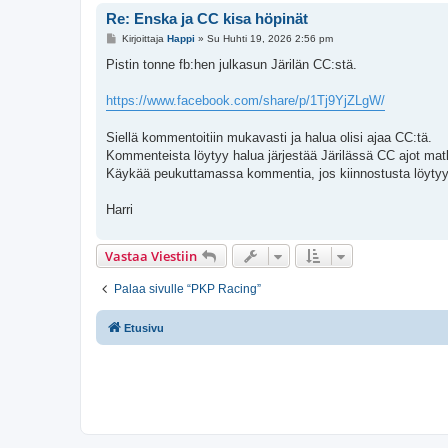
Re: Enska ja CC kisa höpinät
V
Kirjoittaja
Happi
»
Su Huhti 19, 2026 2:56 pm
i
e
Pistin tonne fb:hen julkasun Järilän CC:stä.
s
t
i
https://www.facebook.com/share/p/1Tj9YjZLgW/
Siellä kommentoitiin mukavasti ja halua olisi ajaa CC:tä.
Kommenteista löytyy halua järjestää Järilässä CC ajot matk
Käykää peukuttamassa kommentia, jos kiinnostusta löytyy
Harri
Vastaa Viestiin
Palaa sivulle “PKP Racing”
Etusivu