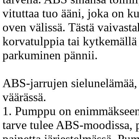
vituttaa tuo ääni, joka on 
oven välissä. Tästä vaivast
korvatulppia tai kytkemällä 
parkuminen pännii.
ABS-jarrujen sielunelämää, 
väärässä.
1. Pumppu on enimmäkseen l
tarve tulee ABS-moodissa, 
painetta järjestelmässä. P