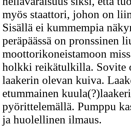
hellävaraisuus siksi, että t
myös staattori, johon on lii
Sisällä ei kummempia näky
peräpäässä on pronssinen l
moottorikoneistamoon missä 
holkki reikätulkilla. Sovite
laakerin olevan kuiva. Laake
etummainen kuula(?)laakeri 
pyörittelemällä. Pumppu kas
ja huolellinen ilmaus.