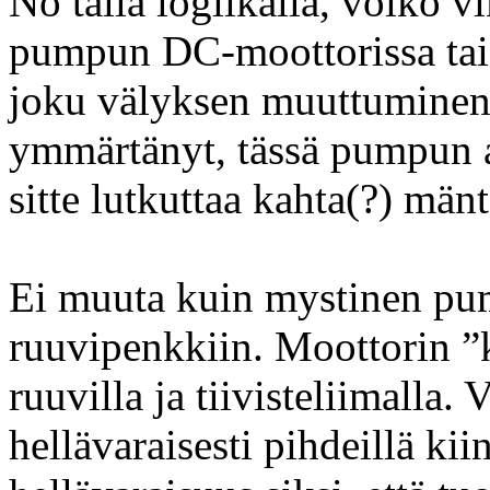
No tällä logiikalla, voiko v
pumpun DC-moottorissa tai 
joku välyksen muuttuminen 
ymmärtänyt, tässä pumpun a
sitte lutkuttaa kahta(?) mänt
Ei muuta kuin mystinen pu
ruuvipenkkiin. Moottorin ”k
ruuvilla ja tiivisteliimalla.
hellävaraisesti pihdeillä ki