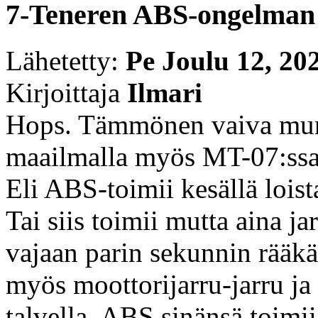
7-Teneren ABS-ongelman
Lähetetty:
Pe Joulu 12, 20
Kirjoittaja
Ilmari
Hops. Tämmönen vaiva mun 
maailmalla myös MT-07:ssa
Eli ABS-toimii kesällä loista
Tai siis toimii mutta aina j
vajaan parin sekunnin rääk
myös moottorijarru-jarru j
talvella. ABS sinänsä toimii