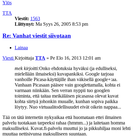
Ylös
TTA
Viestit:
1563
Liittynyt:
Ma Syys 26, 2005 8:53 pm
Re: Vanhat viestit siivotaan
Lainaa
Viesti
Kirjoittaja
TTA
»
Pe Elo 16, 2013 12:01 am
mek kirjoitti:
Onko ehdotuksia hyväksi (ja edulliseksi,
mielellään ilmaiseksi) kuvapankiksi. Google tarjoaa
vanhoille Picasa-käyttäjille ihan väkisellä google+:aa.
Vanhaan Picasaan pääsee vain googlettamalla, kohta ei
varmaan niinkään. Sen verran nyppii tuo googlen
toiminta, että taitaa meikäläisen picasassa olevat kuvat
kohta siirtyä johonkin muualle, kunhan sopiva paikka
löytyy. Nuo virtuaalitodellisuudet eivät oikein nappaa...
Tää on tätä internetin nykyaikaa että huomataan ettei ilmainen
palvelu tuotakaan tarpeeksi rahaa (hmmm...) ja laitetaan homma
maksulliseksi. Kuvat.fi-palvelu muuttui jo ja pikkuhiljaa moni lehti
muuttaa nettisivunsa maksulliseen suuntaan.