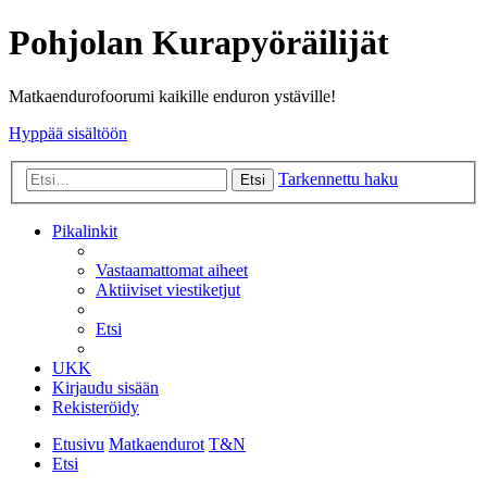
Pohjolan Kurapyöräilijät
Matkaendurofoorumi kaikille enduron ystäville!
Hyppää sisältöön
Tarkennettu haku
Etsi
Pikalinkit
Vastaamattomat aiheet
Aktiiviset viestiketjut
Etsi
UKK
Kirjaudu sisään
Rekisteröidy
Etusivu
Matkaendurot
T&N
Etsi