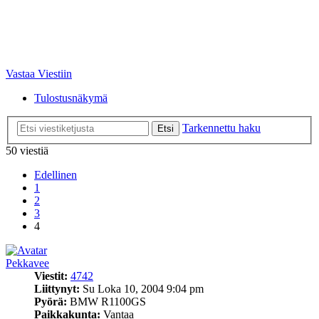
Vastaa Viestiin
Tulostusnäkymä
Tarkennettu haku
Etsi
50 viestiä
Edellinen
1
2
3
4
Pekkavee
Viestit:
4742
Liittynyt:
Su Loka 10, 2004 9:04 pm
Pyörä:
BMW R1100GS
Paikkakunta:
Vantaa