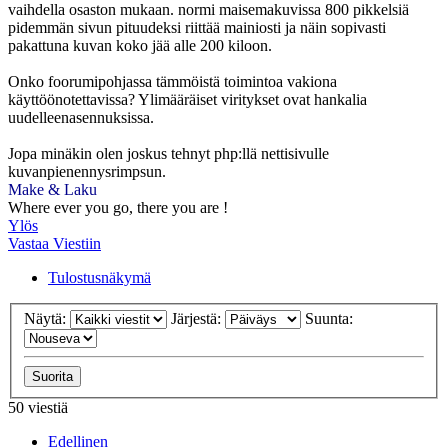
vaihdella osaston mukaan. normi maisemakuvissa 800 pikkelsiä
pidemmän sivun pituudeksi riittää mainiosti ja näin sopivasti
pakattuna kuvan koko jää alle 200 kiloon.
Onko foorumipohjassa tämmöistä toimintoa vakiona
käyttöönotettavissa? Ylimääräiset viritykset ovat hankalia
uudelleenasennuksissa.
Jopa minäkin olen joskus tehnyt php:llä nettisivulle
kuvanpienennysrimpsun.
Make & Laku
Where ever you go, there you are !
Ylös
Vastaa Viestiin
Tulostusnäkymä
Näytä:
Järjestä:
Suunta:
50 viestiä
Edellinen