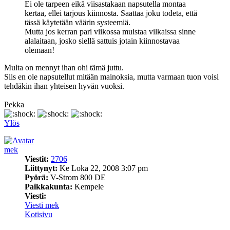
Ei ole tarpeen eikä viisastakaan napsutella montaa
kertaa, ellei tarjous kiinnosta. Saattaa joku todeta, että
tässä käytetään väärin systeemiä.
Mutta jos kerran pari viikossa muistaa vilkaissa sinne
alalaitaan, josko siellä sattuis jotain kiinnostavaa
olemaan!
Multa on mennyt ihan ohi tämä juttu.
Siis en ole napsutellut mitään mainoksia, mutta varmaan tuon voisi
tehdäkin ihan yhteisen hyvän vuoksi.
Pekka
Ylös
mek
Viestit:
2706
Liittynyt:
Ke Loka 22, 2008 3:07 pm
Pyörä:
V-Strom 800 DE
Paikkakunta:
Kempele
Viesti:
Viesti mek
Kotisivu