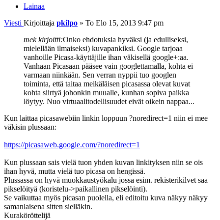
Lainaa
Viesti
Kirjoittaja
pkilpo
»
To Elo 15, 2013 9:47 pm
mek kirjoitti:
Onko ehdotuksia hyväksi (ja edulliseksi,
mielellään ilmaiseksi) kuvapankiksi. Google tarjoaa
vanhoille Picasa-käyttäjille ihan väkisellä google+:aa.
Vanhaan Picasaan pääsee vain googlettamalla, kohta ei
varmaan niinkään. Sen verran nyppii tuo googlen
toiminta, että taitaa meikäläisen picasassa olevat kuvat
kohta siirtyä johonkin muualle, kunhan sopiva paikka
löytyy. Nuo virtuaalitodellisuudet eivät oikein nappaa...
Kun laittaa picasawebiin linkin loppuun ?noredirect=1 niin ei mee
väkisin plussaan:
https://picasaweb.google.com/?noredirect=1
Kun plussaan sais vielä tuon yhden kuvan linkityksen niin se ois
ihan hyvä, mutta vielä tuo picasa on hengissä.
Plussassa on hyvä muokkaustyökalu jossa esim. rekisterikilvet saa
pikselöityä (koristelu->paikallinen pikselöinti).
Se vaikuttaa myös picasan puolella, eli editoitu kuva näkyy näkyy
samanlaisena sitten sielläkin.
Kuraköröttelijä