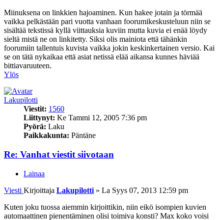
Miinuksena on linkkien hajoaminen. Kun hakee jotain ja törmää
vaikka pelkästään pari vuotta vanhaan foorumikeskusteluun niin se
sisältää tekstissä kyllä viittauksia kuviin mutta kuvia ei enää löydy
sieltä mistä ne on linkitetty. Siksi olis mainiota että tähänkin
foorumiin tallentuis kuvista vaikka jokin keskinkertainen versio. Kai
se on tätä nykaikaa että asiat netissä elää aikansa kunnes häviää
bittiavaruuteen.
Ylös
Lakupilotti
Viestit:
1560
Liittynyt:
Ke Tammi 12, 2005 7:36 pm
Pyörä:
Laku
Paikkakunta:
Päntäne
Re: Vanhat viestit siivotaan
Lainaa
Viesti
Kirjoittaja
Lakupilotti
»
La Syys 07, 2013 12:59 pm
Kuten joku tuossa aiemmin kirjoittikin, niin eikö isompien kuvien
automaattinen pienentäminen olisi toimiva konsti? Max koko voisi