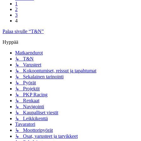
1
2
3
4
Palaa sivulle “T&N”
Hyppää
Matkaendurot
↳ T&N
↳ Varusteet
↳ Kokoontumiset, reissut ja tapahtumat
↳ Sekalainen tarinointi
↳ Pyörät
↳ Projektit
↳ PKP Racing
↳ Renkaat
↳ Navigointi
↳ Kaupalliset viestit
↳ Leikkikenttä
Tavaratori
↳ Moottoripyörät
↳ Osat, varusteet ja tarvikkeet