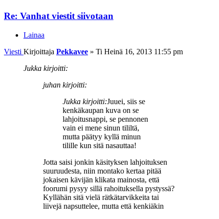
Re: Vanhat viestit siivotaan
Lainaa
Viesti
Kirjoittaja
Pekkavee
»
Ti Heinä 16, 2013 11:55 pm
Jukka kirjoitti:
juhan kirjoitti:
Jukka kirjoitti:
Juuei, siis se
kenkäkaupan kuva on se
lahjoitusnappi, se pennonen
vain ei mene sinun tililtä,
mutta päätyy kyllä minun
tilille kun sitä nasauttaa!
Jotta saisi jonkin käsityksen lahjoituksen
suuruudesta, niin montako kertaa pitää
jokaisen kävijän klikata mainosta, että
foorumi pysyy sillä rahoituksella pystyssä?
Kyllähän sitä vielä rätkätarvikkeita tai
liivejä napsuttelee, mutta että kenkiäkin