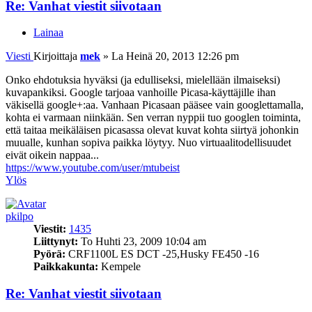
Re: Vanhat viestit siivotaan
Lainaa
Viesti
Kirjoittaja
mek
»
La Heinä 20, 2013 12:26 pm
Onko ehdotuksia hyväksi (ja edulliseksi, mielellään ilmaiseksi)
kuvapankiksi. Google tarjoaa vanhoille Picasa-käyttäjille ihan
väkisellä google+:aa. Vanhaan Picasaan pääsee vain googlettamalla,
kohta ei varmaan niinkään. Sen verran nyppii tuo googlen toiminta,
että taitaa meikäläisen picasassa olevat kuvat kohta siirtyä johonkin
muualle, kunhan sopiva paikka löytyy. Nuo virtuaalitodellisuudet
eivät oikein nappaa...
https://www.youtube.com/user/mtubeist
Ylös
pkilpo
Viestit:
1435
Liittynyt:
To Huhti 23, 2009 10:04 am
Pyörä:
CRF1100L ES DCT -25,Husky FE450 -16
Paikkakunta:
Kempele
Re: Vanhat viestit siivotaan