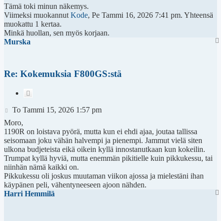
Tämä toki minun näkemys.
Viimeksi muokannut
Kode
, Pe Tammi 16, 2026 7:41 pm. Yhteensä
muokattu 1 kertaa.
Minkä huollan, sen myös korjaan.
Murska
Re: Kokemuksia F800GS:stä
Lainaa
Viesti
To Tammi 15, 2026 1:57 pm
Moro,
1190R on loistava pyörä, mutta kun ei ehdi ajaa, joutaa tallissa
seisomaan joku vähän halvempi ja pienempi. Jammut vielä siten
ulkona budjeteista eikä oikein kyllä innostanutkaan kun kokeilin.
Trumpat kyllä hyviä, mutta enemmän pikitielle kuin pikkukessu, tai
niinhän nämä kaikki on.
Pikkukessu oli joskus muutaman viikon ajossa ja mielestäni ihan
käypänen peli, vähentyneeseen ajoon nähden.
Harri Hemmilä