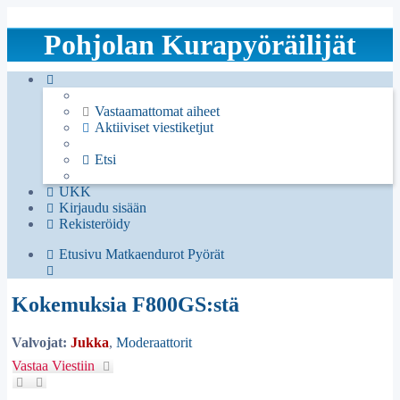
Pohjolan Kurapyöräilijät
Vastaamattomat aiheet
Aktiiviset viestiketjut
Etsi
UKK
Kirjaudu sisään
Rekisteröidy
Etusivu
Matkaendurot
Pyörät
Etsi
Kokemuksia F800GS:stä
Valvojat:
Jukka
,
Moderaattorit
Vastaa Viestiin