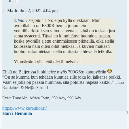
Lainaa
Viesti
Ma Joulu 22, 2025 4:04 pm
Ilmari
kirjoitti:
↑
No eipä kyllä olekkaan. Mun
avokillahan on F800R bemu, johon tein
venttiilitarkistuksen viime talvena ja siinä on tosiaan just
sama systeemi. Tässä en kiinnittänyt huomiota asiaan,
koska pyörällä ajettu enimmäkseen pikiteillä, eikä siellä
kolosessa näin ollen ollut hiekkaa. Ja kuvien mukaan
huohotus toimitetaan sieltä nurkasta lähtevällä letkulla.
Ymmärrän kyllä, että olet ihmeissäsi.
Ehkä ne Baijerissa luokittelee myös 700GS:n katupyöriin
”On se kumma kun tehdään kunniaa sille joka löi jalkansa poikki.
Vaan se jolla on päässä huminaa, sitä poloista häpeää kaikki.”
Timo
Rautiainen & Neljäs Sektori
Exät: TransAlp, Africa Twin, 950 Adv, 990 Adv
https://www.kuraukot.fi/
Harri Hemmilä