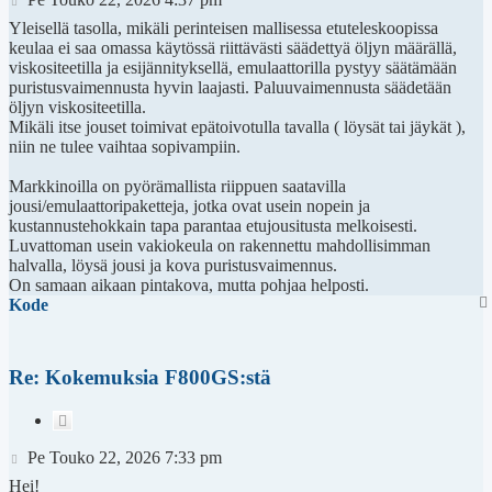
Yleisellä tasolla, mikäli perinteisen mallisessa etuteleskoopissa
keulaa ei saa omassa käytössä riittävästi säädettyä öljyn määrällä,
viskositeetilla ja esijännityksellä, emulaattorilla pystyy säätämään
puristusvaimennusta hyvin laajasti. Paluuvaimennusta säädetään
öljyn viskositeetilla.
Mikäli itse jouset toimivat epätoivotulla tavalla ( löysät tai jäykät ),
niin ne tulee vaihtaa sopivampiin.
Markkinoilla on pyörämallista riippuen saatavilla
jousi/emulaattoripaketteja, jotka ovat usein nopein ja
kustannustehokkain tapa parantaa etujousitusta melkoisesti.
Luvattoman usein vakiokeula on rakennettu mahdollisimman
halvalla, löysä jousi ja kova puristusvaimennus.
On samaan aikaan pintakova, mutta pohjaa helposti.
Kode
Re: Kokemuksia F800GS:stä
Lainaa
Viesti
Pe Touko 22, 2026 7:33 pm
Hei!