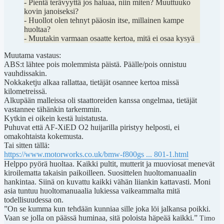
- Pientä terävyyttä jos haluaa, niin miten? Muuttuuko
kovin janoiseksi?
- Huollot olen tehnyt pääosin itse, millainen kampe
huoltaa?
- Muutakin varmaan osaatte kertoa, mitä ei osaa kysyä
Muutama vastaus:
ABS:t lähtee pois molemmista päistä. Päälle/pois onnistuu
vauhdissakin.
Nokkaketju alkaa rallattaa, tietäjät osannee kertoa missä
kilometreissä.
Alkupään malleissa oli staattoreiden kanssa ongelmaa, tietäjät
vastannee tähänkin tarkemmin.
Kytkin ei oikein kestä luistatusta.
Puhuvat että AF-XiED O2 huijarilla piristyy helposti, ei
omakohtaista kokemusta.
Tai sitten tällä:
https://www.motorworks.co.uk/bmw-f800gs ... 801-1.html
Helppo pyörä huoltaa. Kaikki pultit, mutterit ja muoviosat menevät
kiroilematta takaisin paikoilleen. Suosittelen huoltomanuaalin
hankintaa. Siinä on kuvattu kaikki vähän liiankin kattavasti. Moni
asia tuntuu huoltomanuaalia lukiessa vaikeammalta mitä
todellisuudessa on.
”On se kumma kun tehdään kunniaa sille joka löi jalkansa poikki.
Vaan se jolla on päässä huminaa, sitä poloista häpeää kaikki.”
Timo