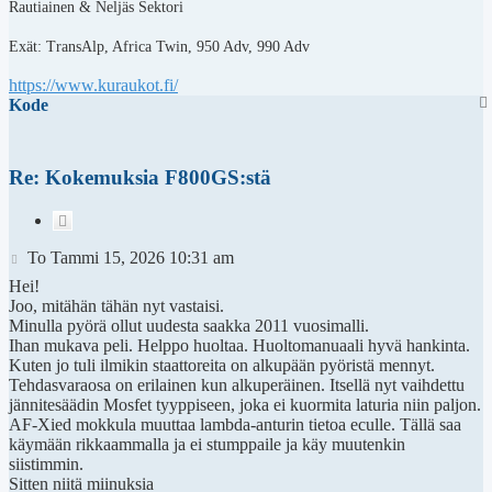
Rautiainen & Neljäs Sektori
Exät: TransAlp, Africa Twin, 950 Adv, 990 Adv
https://www.kuraukot.fi/
Kode
Re: Kokemuksia F800GS:stä
Lainaa
Viesti
To Tammi 15, 2026 10:31 am
Hei!
Joo, mitähän tähän nyt vastaisi.
Minulla pyörä ollut uudesta saakka 2011 vuosimalli.
Ihan mukava peli. Helppo huoltaa. Huoltomanuaali hyvä hankinta.
Kuten jo tuli ilmikin staattoreita on alkupään pyöristä mennyt.
Tehdasvaraosa on erilainen kun alkuperäinen. Itsellä nyt vaihdettu
jännitesäädin Mosfet tyyppiseen, joka ei kuormita laturia niin paljon.
AF-Xied mokkula muuttaa lambda-anturin tietoa eculle. Tällä saa
käymään rikkaammalla ja ei stumppaile ja käy muutenkin
siistimmin.
Sitten niitä miinuksia