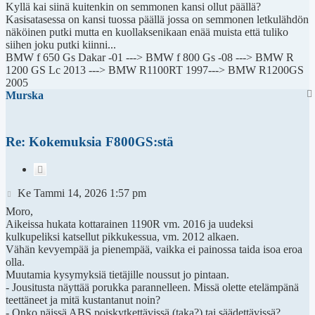
Kyllä kai siinä kuitenkin on semmonen kansi ollut päällä?
Kasisatasessa on kansi tuossa päällä jossa on semmonen letkulähdön
näköinen putki mutta en kuollaksenikaan enää muista että tuliko
siihen joku putki kiinni...
BMW f 650 Gs Dakar -01 ---> BMW f 800 Gs -08 ---> BMW R
1200 GS Lc 2013 ---> BMW R1100RT 1997---> BMW R1200GS
2005
Murska
Re: Kokemuksia F800GS:stä
Lainaa
Viesti
Ke Tammi 14, 2026 1:57 pm
Moro,
Aikeissa hukata kottarainen 1190R vm. 2016 ja uudeksi
kulkupeliksi katsellut pikkukessua, vm. 2012 alkaen.
Vähän kevyempää ja pienempää, vaikka ei painossa taida isoa eroa
olla.
Muutamia kysymyksiä tietäjille noussut jo pintaan.
- Jousitusta näyttää porukka parannelleen. Missä olette etelämpänä
teettäneet ja mitä kustantanut noin?
- Onko näissä ABS poiskytkettävissä (taka?) tai säädettävissä?