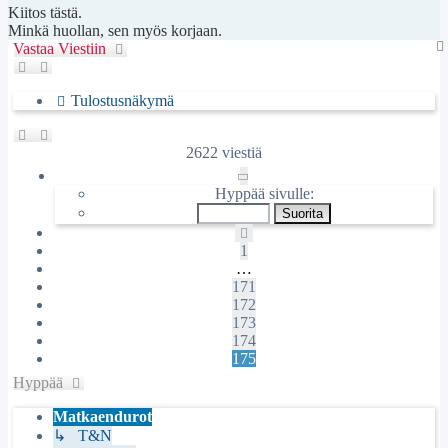
Kiitos tästä.
Minkä huollan, sen myös korjaan.
Vastaa Viestiin
Tulostusnäkymä
2622 viestiä
Sivu
175
/
175
Hyppää sivulle:
Edellinen
1
…
171
172
173
174
175
Hyppää
Matkaendurot
↳ T&N