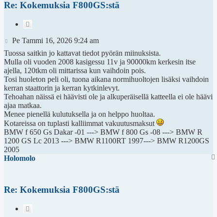
Re: Kokemuksia F800GS:stä
Lainaa
Viesti
Pe Tammi 16, 2026 9:24 am
Tuossa saitkin jo kattavat tiedot pyörän miinuksista.
Mulla oli vuoden 2008 kasigessu 11v ja 90000km kerkesin itse
ajella, 120tkm oli mittarissa kun vaihdoin pois.
Tosi huoleton peli oli, tuona aikana normihuoltojen lisäksi vaihdoin
kerran staattorin ja kerran kytkinlevyt.
Tehoahan näissä ei häävisti ole ja alkuperäisellä katteella ei ole häävi
ajaa matkaa.
Menee pienellä kulutuksella ja on helppo huoltaa.
Kotareissa on tuplasti kalliimmat vakuutusmaksut
BMW f 650 Gs Dakar -01 ---> BMW f 800 Gs -08 ---> BMW R
1200 GS Lc 2013 ---> BMW R1100RT 1997---> BMW R1200GS
2005
Holomolo
Re: Kokemuksia F800GS:stä
Lainaa