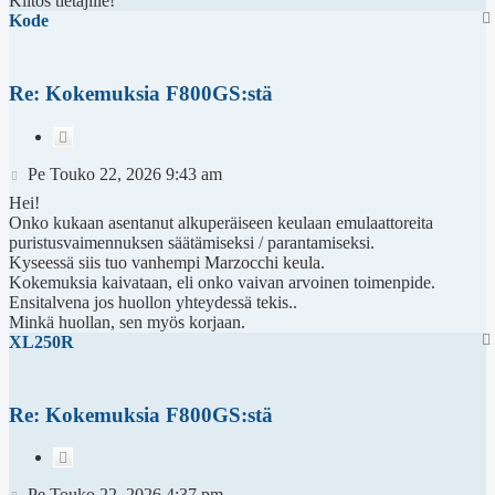
Kiitos tietäjille!
Kode
Re: Kokemuksia F800GS:stä
Lainaa
Viesti
Pe Touko 22, 2026 9:43 am
Hei!
Onko kukaan asentanut alkuperäiseen keulaan emulaattoreita
puristusvaimennuksen säätämiseksi / parantamiseksi.
Kyseessä siis tuo vanhempi Marzocchi keula.
Kokemuksia kaivataan, eli onko vaivan arvoinen toimenpide.
Ensitalvena jos huollon yhteydessä tekis..
Minkä huollan, sen myös korjaan.
XL250R
Re: Kokemuksia F800GS:stä
Lainaa
Viesti
Pe Touko 22, 2026 4:37 pm