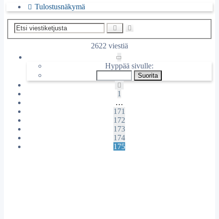
Tulostusnäkymä
Tarkennettu
Etsi
haku
2622 viestiä
Sivu
175
/
175
Hyppää sivulle:
Edellinen
1
…
171
172
173
174
175