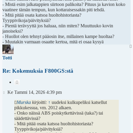
- Mistä esim jalkatappien siirtoon palikoita? Pituus ja kavion koko
vaatinee tämän tempun, kun kottaraisessakin piti tehdä.
- Mitä pitää osata katsoa huoltohistoriasta?
Tyyppivikoja/päivityksiä?
- Pientä terävyyttä jos haluaa, niin miten? Muuttuuko kovin
janoiseksi?
- Huollot olen tehnyt pääosin itse, millainen kampe huoltaa?
- Muutakin varmaan osaatte kertoa, mitä ei osaa kysyä
Totti
Re: Kokemuksia F800GS:stä
Lainaa
Viesti
Ke Tammi 14, 2026 4:39 pm
Murska
kirjoitti:
↑
uudeksi kulkupeliksi katsellut
pikkukessua, vm. 2012 alkaen.
- Onko näissä ABS poiskytkettävissä (taka?) tai
säädettävissä?
- Mitä pitää osata katsoa huoltohistoriasta?
Tyyppivikoja/päivityksiä?