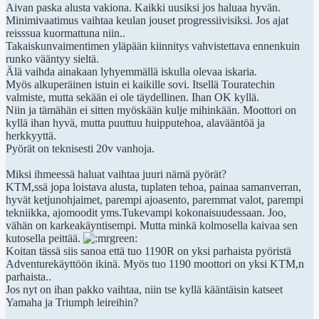
Aivan paska alusta vakiona. Kaikki uusiksi jos haluaa hyvän.
Minimivaatimus vaihtaa keulan jouset progressiivisiksi. Jos ajat
reisssua kuormattuna niin..
Takaiskunvaimentimen yläpään kiinnitys vahvistettava ennenkuin
runko vääntyy sieltä.
Älä vaihda ainakaan lyhyemmällä iskulla olevaa iskaria.
Myös alkuperäinen istuin ei kaikille sovi. Itsellä Touratechin
valmiste, mutta sekään ei ole täydellinen. Ihan OK kyllä.
Niin ja tämähän ei sitten myöskään kulje mihinkään. Moottori on
kyllä ihan hyvä, mutta puuttuu huipputehoa, alavääntöä ja
herkkyyttä.
Pyörät on teknisesti 20v vanhoja.
Miksi ihmeessä haluat vaihtaa juuri nämä pyörät?
KTM,ssä jopa loistava alusta, tuplaten tehoa, painaa samanverran,
hyvät ketjunohjaimet, parempi ajoasento, paremmat valot, parempi
tekniikka, ajomoodit yms.Tukevampi kokonaisuudessaan. Joo,
vähän on karkeakäyntisempi. Mutta minkä kolmosella kaivaa sen
kutosella peittää.
Koitan tässä siis sanoa että tuo 1190R on yksi parhaista pyöristä
Adventurekäyttöön ikinä. Myös tuo 1190 moottori on yksi KTM,n
parhaista..
Jos nyt on ihan pakko vaihtaa, niin tse kyllä kääntäisin katseet
Yamaha ja Triumph leireihin?