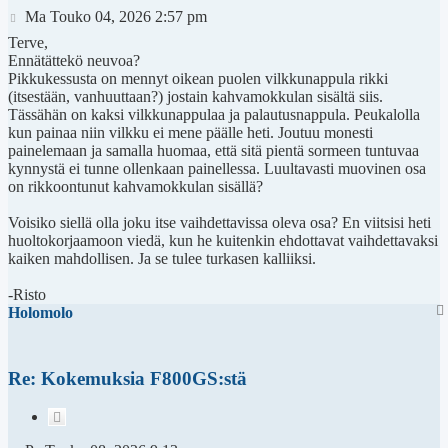
Viesti
Ma Touko 04, 2026 2:57 pm
Terve,
Ennätättekö neuvoa?
Pikkukessusta on mennyt oikean puolen vilkkunappula rikki
(itsestään, vanhuuttaan?) jostain kahvamokkulan sisältä siis.
Tässähän on kaksi vilkkunappulaa ja palautusnappula. Peukalolla
kun painaa niin vilkku ei mene päälle heti. Joutuu monesti
painelemaan ja samalla huomaa, että sitä pientä sormeen tuntuvaa
kynnystä ei tunne ollenkaan painellessa. Luultavasti muovinen osa
on rikkoontunut kahvamokkulan sisällä?
Voisiko siellä olla joku itse vaihdettavissa oleva osa? En viitsisi heti
huoltokorjaamoon viedä, kun he kuitenkin ehdottavat vaihdettavaksi
kaiken mahdollisen. Ja se tulee turkasen kalliiksi.
-Risto
Holomolo
Re: Kokemuksia F800GS:stä
Lainaa