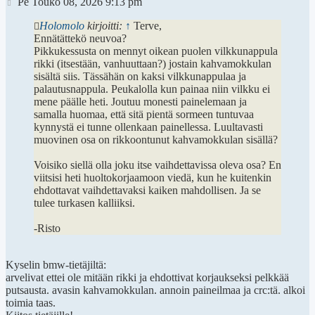
Viesti
Pe Touko 08, 2026 9:13 pm
Holomolo
kirjoitti:
↑
Terve,
Ennätättekö neuvoa?
Pikkukessusta on mennyt oikean puolen vilkkunappula
rikki (itsestään, vanhuuttaan?) jostain kahvamokkulan
sisältä siis. Tässähän on kaksi vilkkunappulaa ja
palautusnappula. Peukalolla kun painaa niin vilkku ei
mene päälle heti. Joutuu monesti painelemaan ja
samalla huomaa, että sitä pientä sormeen tuntuvaa
kynnystä ei tunne ollenkaan painellessa. Luultavasti
muovinen osa on rikkoontunut kahvamokkulan sisällä?
Voisiko siellä olla joku itse vaihdettavissa oleva osa? En
viitsisi heti huoltokorjaamoon viedä, kun he kuitenkin
ehdottavat vaihdettavaksi kaiken mahdollisen. Ja se
tulee turkasen kalliiksi.
-Risto
Kyselin bmw-tietäjiltä:
arvelivat ettei ole mitään rikki ja ehdottivat korjaukseksi pelkkää
putsausta. avasin kahvamokkulan. annoin paineilmaa ja crc:tä. alkoi
toimia taas.