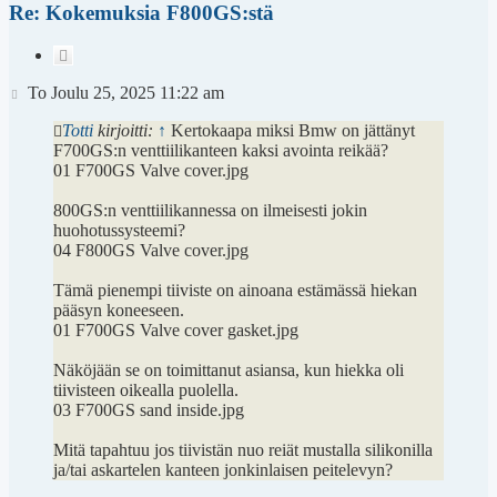
Re: Kokemuksia F800GS:stä
Lainaa
Viesti
To Joulu 25, 2025 11:22 am
Totti
kirjoitti:
↑
Kertokaapa miksi Bmw on jättänyt
F700GS:n venttiilikanteen kaksi avointa reikää?
01 F700GS Valve cover.jpg
800GS:n venttiilikannessa on ilmeisesti jokin
huohotussysteemi?
04 F800GS Valve cover.jpg
Tämä pienempi tiiviste on ainoana estämässä hiekan
pääsyn koneeseen.
01 F700GS Valve cover gasket.jpg
Näköjään se on toimittanut asiansa, kun hiekka oli
tiivisteen oikealla puolella.
03 F700GS sand inside.jpg
Mitä tapahtuu jos tiivistän nuo reiät mustalla silikonilla
ja/tai askartelen kanteen jonkinlaisen peitelevyn?