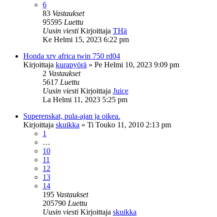
6
83
Vastaukset
95595
Luettu
Uusin viesti
Kirjoittaja
THä
Ke Helmi 15, 2023 6:22 pm
Honda xrv africa twin 750 rd04
Kirjoittaja
kurapyörä
»
Pe Helmi 10, 2023 9:09 pm
2
Vastaukset
5617
Luettu
Uusin viesti
Kirjoittaja
Juice
La Helmi 11, 2023 5:25 pm
Superenskat, pula-ajan ja oikea.
Kirjoittaja
skuikka
»
Ti Touko 11, 2010 2:13 pm
1
…
10
11
12
13
14
195
Vastaukset
205790
Luettu
Uusin viesti
Kirjoittaja
skuikka