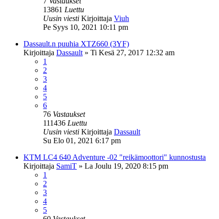
7
Vastaukset
13861
Luettu
Uusin viesti
Kirjoittaja
Viuh
Pe Syys 10, 2021 10:11 pm
Dassault.n puuhia XTZ660 (3YF)
Kirjoittaja
Dassault
»
Ti Kesä 27, 2017 12:32 am
1
2
3
4
5
6
76
Vastaukset
111436
Luettu
Uusin viesti
Kirjoittaja
Dassault
Su Elo 01, 2021 6:17 pm
KTM LC4 640 Adventure -02 "reikämoottori" kunnostusta
Kirjoittaja
SamiT
»
La Joulu 19, 2020 8:15 pm
1
2
3
4
5
60
Vastaukset