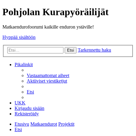
Pohjolan Kurapyöräilijät
Matkaendurofoorumi kaikille enduron ystäville!
Hyppää sisältöön
Tarkennettu haku
Etsi
Pikalinkit
Vastaamattomat aiheet
Aktiiviset viestiketjut
Etsi
UKK
Kirjaudu sisään
Rekisteröidy
Etusivu
Matkaendurot
Projektit
Etsi