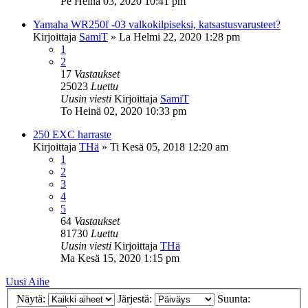
Pe Heinä 03, 2020 10:41 pm
Yamaha WR250f -03 valkokilpiseksi, katsastusvarusteet?
Kirjoittaja
SamiT
»
La Helmi 22, 2020 1:28 pm
1
2
17
Vastaukset
25023
Luettu
Uusin viesti
Kirjoittaja
SamiT
To Heinä 02, 2020 10:33 pm
250 EXC harraste
Kirjoittaja
THä
»
Ti Kesä 05, 2018 12:20 am
1
2
3
4
5
64
Vastaukset
81730
Luettu
Uusin viesti
Kirjoittaja
THä
Ma Kesä 15, 2020 1:15 pm
Uusi Aihe
Näytä:
Järjestä:
Suunta: