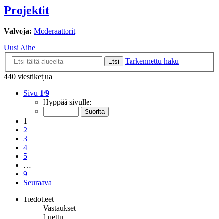
Projektit
Valvoja:
Moderaattorit
Uusi Aihe
Tarkennettu haku
Etsi
440 viestiketjua
Sivu
1
/
9
Hyppää sivulle:
1
2
3
4
5
…
9
Seuraava
Tiedotteet
Vastaukset
Luettu