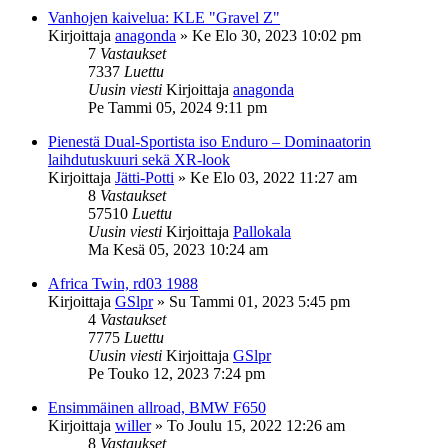
Vanhojen kaivelua: KLE "Gravel Z"
Kirjoittaja
anagonda
»
Ke Elo 30, 2023 10:02 pm
7
Vastaukset
7337
Luettu
Uusin viesti
Kirjoittaja
anagonda
Pe Tammi 05, 2024 9:11 pm
Pienestä Dual-Sportista iso Enduro – Dominaatorin
laihdutuskuuri sekä XR-look
Kirjoittaja
Jätti-Potti
»
Ke Elo 03, 2022 11:27 am
8
Vastaukset
57510
Luettu
Uusin viesti
Kirjoittaja
Pallokala
Ma Kesä 05, 2023 10:24 am
Africa Twin, rd03 1988
Kirjoittaja
GSlpr
»
Su Tammi 01, 2023 5:45 pm
4
Vastaukset
7775
Luettu
Uusin viesti
Kirjoittaja
GSlpr
Pe Touko 12, 2023 7:24 pm
Ensimmäinen allroad, BMW F650
Kirjoittaja
willer
»
To Joulu 15, 2022 12:26 am
8
Vastaukset