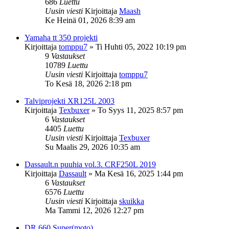
686
Luettu
Uusin viesti
Kirjoittaja
Maash
Ke Heinä 01, 2026 8:39 am
Yamaha tt 350 projekti
Kirjoittaja
tomppu7
»
Ti Huhti 05, 2022 10:19 pm
9
Vastaukset
10789
Luettu
Uusin viesti
Kirjoittaja
tomppu7
To Kesä 18, 2026 2:18 pm
Talviprojekti XR125L 2003
Kirjoittaja
Texbuxer
»
To Syys 11, 2025 8:57 pm
6
Vastaukset
4405
Luettu
Uusin viesti
Kirjoittaja
Texbuxer
Su Maalis 29, 2026 10:35 am
Dassault.n puuhia vol.3. CRF250L 2019
Kirjoittaja
Dassault
»
Ma Kesä 16, 2025 1:44 pm
6
Vastaukset
6576
Luettu
Uusin viesti
Kirjoittaja
skuikka
Ma Tammi 12, 2026 12:27 pm
DR 660 Super(moto)