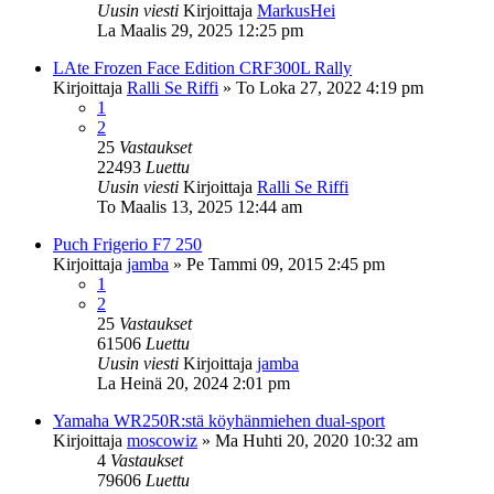
Uusin viesti
Kirjoittaja
MarkusHei
La Maalis 29, 2025 12:25 pm
LAte Frozen Face Edition CRF300L Rally
Kirjoittaja
Ralli Se Riffi
»
To Loka 27, 2022 4:19 pm
1
2
25
Vastaukset
22493
Luettu
Uusin viesti
Kirjoittaja
Ralli Se Riffi
To Maalis 13, 2025 12:44 am
Puch Frigerio F7 250
Kirjoittaja
jamba
»
Pe Tammi 09, 2015 2:45 pm
1
2
25
Vastaukset
61506
Luettu
Uusin viesti
Kirjoittaja
jamba
La Heinä 20, 2024 2:01 pm
Yamaha WR250R:stä köyhänmiehen dual-sport
Kirjoittaja
moscowiz
»
Ma Huhti 20, 2020 10:32 am
4
Vastaukset
79606
Luettu