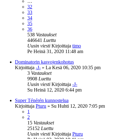
…
32
33
34
35
36
538
Vastaukset
446641
Luettu
Uusin viesti
Kirjoittaja
timo
Pe Heinä 31, 2020 11:48 am
Dominatorin kasvojenkohotus
Kirjoittaja
-J-
»
La Kesä 06, 2020 10:35 pm
3
Vastaukset
9908
Luettu
Uusin viesti
Kirjoittaja
-J-
Su Heinä 12, 2020 6:44 pm
Super Ténérén kunnostelua
Kirjoittaja
Pturu
»
Su Huhti 12, 2020 7:05 pm
1
2
15
Vastaukset
25152
Luettu
Uusin viesti
Kirjoittaja
Pturu