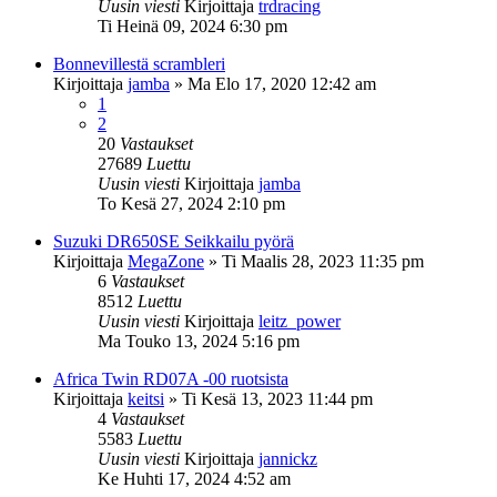
Uusin viesti
Kirjoittaja
trdracing
Ti Heinä 09, 2024 6:30 pm
Bonnevillestä scrambleri
Kirjoittaja
jamba
»
Ma Elo 17, 2020 12:42 am
1
2
20
Vastaukset
27689
Luettu
Uusin viesti
Kirjoittaja
jamba
To Kesä 27, 2024 2:10 pm
Suzuki DR650SE Seikkailu pyörä
Kirjoittaja
MegaZone
»
Ti Maalis 28, 2023 11:35 pm
6
Vastaukset
8512
Luettu
Uusin viesti
Kirjoittaja
leitz_power
Ma Touko 13, 2024 5:16 pm
Africa Twin RD07A -00 ruotsista
Kirjoittaja
keitsi
»
Ti Kesä 13, 2023 11:44 pm
4
Vastaukset
5583
Luettu
Uusin viesti
Kirjoittaja
jannickz
Ke Huhti 17, 2024 4:52 am