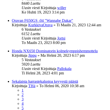
8440
Luettu
Uusin viesti
Kirjoittaja
willer
Ke Huhti 19, 2023 3:14 pm
Oravan F650GS -04 "Wannabe Dakar"
Kirjoittaja
KurkkivaOrava
»
Ti Maalis 21, 2023 12:44 am
6
Vastaukset
6152
Luettu
Uusin viesti
Kirjoittaja
Jortsi
To Maalis 23, 2023 8:00 pm
Honda NX650 Dominatorin kolmekymppishemmottelu
Kirjoittaja
Jippu
»
Ma Helmi 20, 2023 6:17 pm
5
Vastaukset
5920
Luettu
Uusin viesti
Kirjoittaja
Pallokala
Ti Helmi 28, 2023 4:01 pm
Sekalaista harrastekalustoa kevyestä päästä
Kirjoittaja
THä
»
To Helmi 06, 2020 10:38 am
1
2
3
4
5