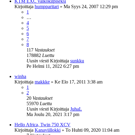
KTM EXC valkokilpiseksi
Kirjoittaja
humpparitari
»
Ma Syys 24, 2007 12:29 pm
1
…
4
5
6
7
8
117
Vastaukset
178882
Luettu
Uusin viesti
Kirjoittaja
sunkku
Pe Helmi 11, 2022 6:27 pm
winha
Kirjoittaja
makkke
»
Ke Elo 17, 2011 3:38 am
1
2
20
Vastaukset
55970
Luettu
Uusin viesti
Kirjoittaja
JuhaL
Ma Joulu 20, 2021 3:17 pm
Hello Africa, Twin 750 XCV
Kirjoittaja
Kanaviillokki
»
To Huhti 09, 2020 11:04 am