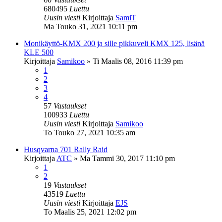
680495
Luettu
Uusin viesti
Kirjoittaja
SamiT
Ma Touko 31, 2021 10:11 pm
Monikäyttö-KMX 200 ja sille pikkuveli KMX 125, lisänä
KLE 500
Kirjoittaja
Samikoo
»
Ti Maalis 08, 2016 11:39 pm
1
2
3
4
57
Vastaukset
100933
Luettu
Uusin viesti
Kirjoittaja
Samikoo
To Touko 27, 2021 10:35 am
Husqvarna 701 Rally Raid
Kirjoittaja
ATC
»
Ma Tammi 30, 2017 11:10 pm
1
2
19
Vastaukset
43519
Luettu
Uusin viesti
Kirjoittaja
EJS
To Maalis 25, 2021 12:02 pm