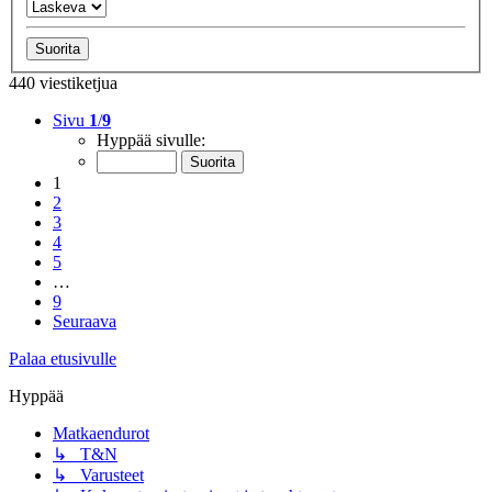
440 viestiketjua
Sivu
1
/
9
Hyppää sivulle:
1
2
3
4
5
…
9
Seuraava
Palaa etusivulle
Hyppää
Matkaendurot
↳ T&N
↳ Varusteet