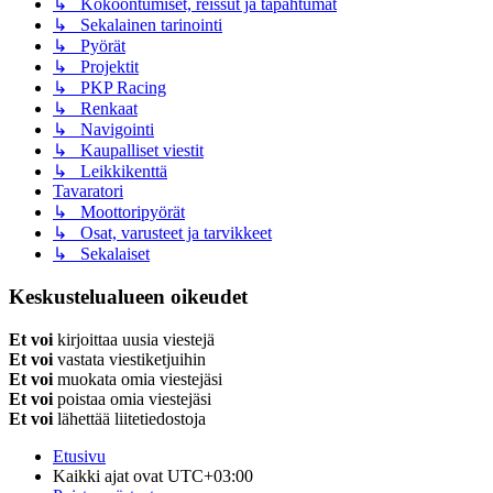
↳ Kokoontumiset, reissut ja tapahtumat
↳ Sekalainen tarinointi
↳ Pyörät
↳ Projektit
↳ PKP Racing
↳ Renkaat
↳ Navigointi
↳ Kaupalliset viestit
↳ Leikkikenttä
Tavaratori
↳ Moottoripyörät
↳ Osat, varusteet ja tarvikkeet
↳ Sekalaiset
Keskustelualueen oikeudet
Et voi
kirjoittaa uusia viestejä
Et voi
vastata viestiketjuihin
Et voi
muokata omia viestejäsi
Et voi
poistaa omia viestejäsi
Et voi
lähettää liitetiedostoja
Etusivu
Kaikki ajat ovat
UTC+03:00