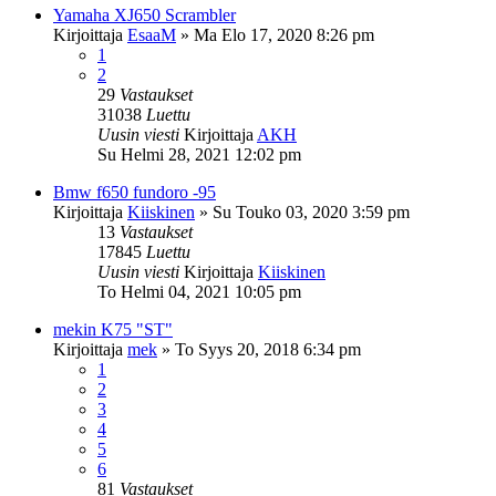
Yamaha XJ650 Scrambler
Kirjoittaja
EsaaM
»
Ma Elo 17, 2020 8:26 pm
1
2
29
Vastaukset
31038
Luettu
Uusin viesti
Kirjoittaja
AKH
Su Helmi 28, 2021 12:02 pm
Bmw f650 fundoro -95
Kirjoittaja
Kiiskinen
»
Su Touko 03, 2020 3:59 pm
13
Vastaukset
17845
Luettu
Uusin viesti
Kirjoittaja
Kiiskinen
To Helmi 04, 2021 10:05 pm
mekin K75 "ST"
Kirjoittaja
mek
»
To Syys 20, 2018 6:34 pm
1
2
3
4
5
6
81
Vastaukset