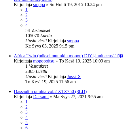
Kirjoittaja
smppa
»
Su Huhti 19, 2015 10:24 pm
1
2
3
4
54
Vastaukset
105070
Luettu
Uusin viesti
Kirjoittaja
smppa
Ke Syys 03, 2025 9:15 pm
Africa Twin (miksei muunkin mopon) DIY jännitteensäätäjä
Kirjoittaja
mopopoitsu
»
To Kesä 19, 2025 10:09 am
1
Vastaukset
2365
Luettu
Uusin viesti
Kirjoittaja
Jussi_S
To Kesä 19, 2025 11:56 am
Dassault.n puuhia vol.2 XTZ750 (3LD)
Kirjoittaja
Dassault
»
Ma Syys 27, 2021 9:55 am
1
2
3
4
5
6