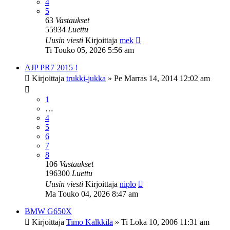
4
5
63
Vastaukset
55934
Luettu
Uusin viesti
Kirjoittaja
mek
Ti Touko 05, 2026 5:56 am
AJP PR7 2015 !
Kirjoittaja
trukki-jukka
»
Pe Marras 14, 2014 12:02 am
1
…
4
5
6
7
8
106
Vastaukset
196300
Luettu
Uusin viesti
Kirjoittaja
niplo
Ma Touko 04, 2026 8:47 am
BMW G650X
Kirjoittaja
Timo Kalkkila
»
Ti Loka 10, 2006 11:31 am