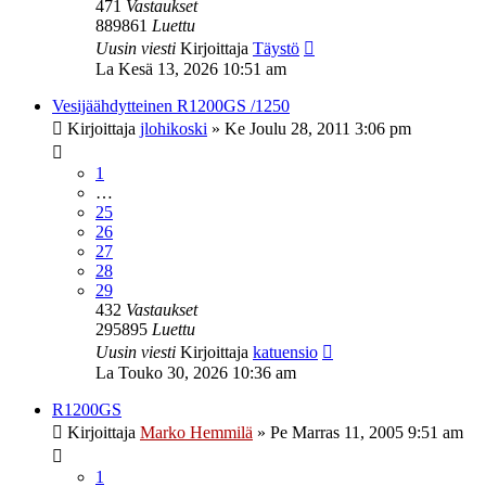
471
Vastaukset
889861
Luettu
Uusin viesti
Kirjoittaja
Täystö
La Kesä 13, 2026 10:51 am
Vesijäähdytteinen R1200GS /1250
Kirjoittaja
jlohikoski
»
Ke Joulu 28, 2011 3:06 pm
1
…
25
26
27
28
29
432
Vastaukset
295895
Luettu
Uusin viesti
Kirjoittaja
katuensio
La Touko 30, 2026 10:36 am
R1200GS
Kirjoittaja
Marko Hemmilä
»
Pe Marras 11, 2005 9:51 am
1