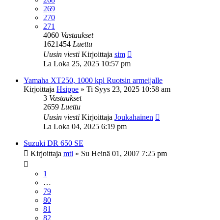
269
270
271
4060
Vastaukset
1621454
Luettu
Uusin viesti
Kirjoittaja
sim
La Loka 25, 2025 10:57 pm
Yamaha XT250, 1000 kpl Ruotsin armeijalle
Kirjoittaja
Hsippe
»
Ti Syys 23, 2025 10:58 am
3
Vastaukset
2659
Luettu
Uusin viesti
Kirjoittaja
Joukahainen
La Loka 04, 2025 6:19 pm
Suzuki DR 650 SE
Kirjoittaja
mti
»
Su Heinä 01, 2007 7:25 pm
1
…
79
80
81
82