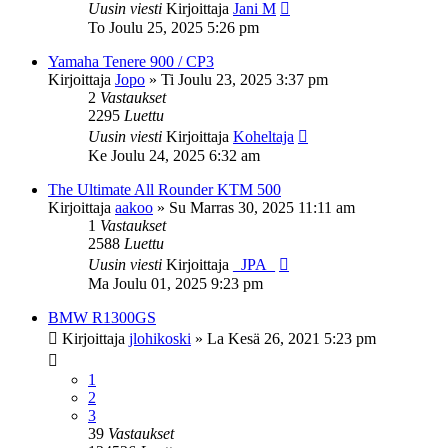
Uusin viesti
Kirjoittaja
Jani M
To Joulu 25, 2025 5:26 pm
Yamaha Tenere 900 / CP3
Kirjoittaja
Jopo
»
Ti Joulu 23, 2025 3:37 pm
2
Vastaukset
2295
Luettu
Uusin viesti
Kirjoittaja
Koheltaja
Ke Joulu 24, 2025 6:32 am
The Ultimate All Rounder KTM 500
Kirjoittaja
aakoo
»
Su Marras 30, 2025 11:11 am
1
Vastaukset
2588
Luettu
Uusin viesti
Kirjoittaja
_JPA_
Ma Joulu 01, 2025 9:23 pm
BMW R1300GS
Kirjoittaja
jlohikoski
»
La Kesä 26, 2021 5:23 pm
1
2
3
39
Vastaukset