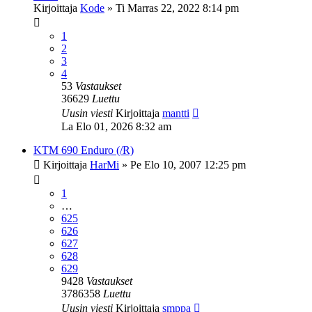
Kirjoittaja
Kode
»
Ti Marras 22, 2022 8:14 pm
1
2
3
4
53
Vastaukset
36629
Luettu
Uusin viesti
Kirjoittaja
mantti
La Elo 01, 2026 8:32 am
KTM 690 Enduro (/R)
Kirjoittaja
HarMi
»
Pe Elo 10, 2007 12:25 pm
1
…
625
626
627
628
629
9428
Vastaukset
3786358
Luettu
Uusin viesti
Kirjoittaja
smppa