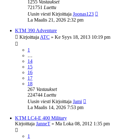
1255
Vastaukset
721751
Luettu
Uusin viesti
Kirjoittaja
Joonas123
La Maalis 21, 2026 2:32 pm
KTM 390 Adventure
Kirjoittaja
ATC
»
Ke Syys 18, 2013 10:19 pm
1
…
14
15
16
17
18
267
Vastaukset
224744
Luettu
Uusin viesti
Kirjoittaja
Jami
La Maalis 14, 2026 7:53 pm
KTM LC4-E 400 Military
Kirjoittaja
JanneT
»
Ma Loka 08, 2012 1:35 pm
1