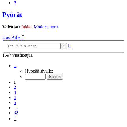
Etsi
Pyörät
Valvojat:
Jukka
,
Moderaattorit
Uusi Aihe
Tarkennettu
Etsi
haku
1597 viestiketjua
Sivu
1
/
32
Hyppää sivulle:
1
2
3
4
5
…
32
Seuraava