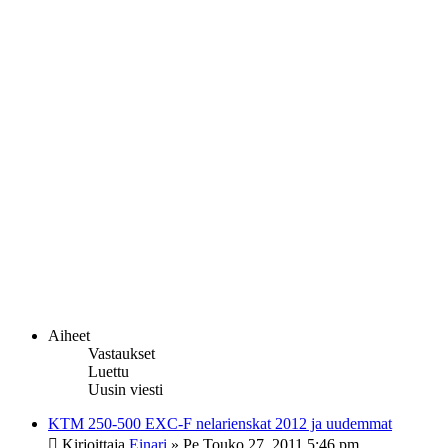
Aiheet
Vastaukset
Luettu
Uusin viesti
KTM 250-500 EXC-F nelarienskat 2012 ja uudemmat
Kirjoittaja
Einari
»
Pe Touko 27, 2011 5:46 pm