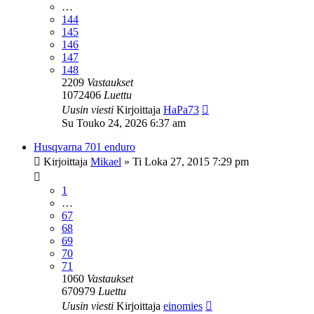
…
144
145
146
147
148
2209
Vastaukset
1072406
Luettu
Uusin viesti
Kirjoittaja
HaPa73
Su Touko 24, 2026 6:37 am
Husqvarna 701 enduro
Kirjoittaja
Mikael
»
Ti Loka 27, 2015 7:29 pm
1
…
67
68
69
70
71
1060
Vastaukset
670979
Luettu
Uusin viesti
Kirjoittaja
einomies