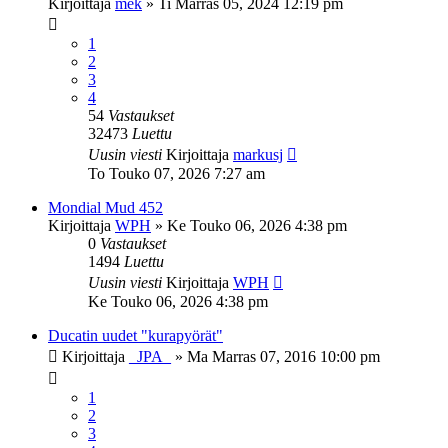
Kirjoittaja
mek
»
Ti Marras 05, 2024 12:19 pm
1
2
3
4
54
Vastaukset
32473
Luettu
Uusin viesti
Kirjoittaja
markusj
To Touko 07, 2026 7:27 am
Mondial Mud 452
Kirjoittaja
WPH
»
Ke Touko 06, 2026 4:38 pm
0
Vastaukset
1494
Luettu
Uusin viesti
Kirjoittaja
WPH
Ke Touko 06, 2026 4:38 pm
Ducatin uudet "kurapyörät"
Kirjoittaja
_JPA_
»
Ma Marras 07, 2016 10:00 pm
1
2
3