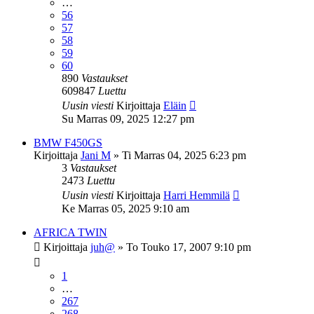
…
56
57
58
59
60
890
Vastaukset
609847
Luettu
Uusin viesti
Kirjoittaja
Eläin
Su Marras 09, 2025 12:27 pm
BMW F450GS
Kirjoittaja
Jani M
»
Ti Marras 04, 2025 6:23 pm
3
Vastaukset
2473
Luettu
Uusin viesti
Kirjoittaja
Harri Hemmilä
Ke Marras 05, 2025 9:10 am
AFRICA TWIN
Kirjoittaja
juh@
»
To Touko 17, 2007 9:10 pm
1
…
267
268