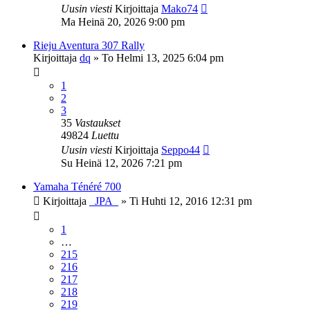
Uusin viesti
Kirjoittaja
Mako74
Ma Heinä 20, 2026 9:00 pm
Rieju Aventura 307 Rally
Kirjoittaja
dq
»
To Helmi 13, 2025 6:04 pm
1
2
3
35
Vastaukset
49824
Luettu
Uusin viesti
Kirjoittaja
Seppo44
Su Heinä 12, 2026 7:21 pm
Yamaha Ténéré 700
Kirjoittaja
_JPA_
»
Ti Huhti 12, 2016 12:31 pm
1
…
215
216
217
218
219