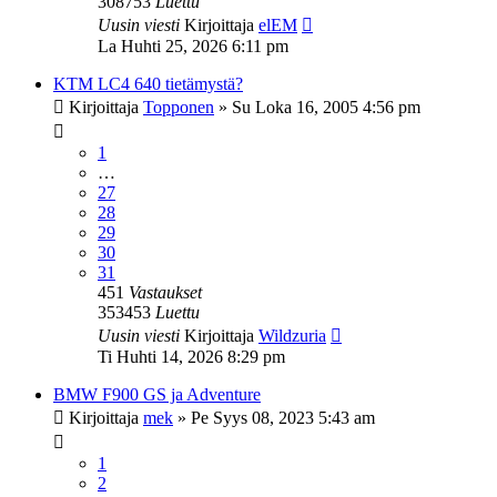
308753
Luettu
Uusin viesti
Kirjoittaja
elEM
La Huhti 25, 2026 6:11 pm
KTM LC4 640 tietämystä?
Kirjoittaja
Topponen
»
Su Loka 16, 2005 4:56 pm
1
…
27
28
29
30
31
451
Vastaukset
353453
Luettu
Uusin viesti
Kirjoittaja
Wildzuria
Ti Huhti 14, 2026 8:29 pm
BMW F900 GS ja Adventure
Kirjoittaja
mek
»
Pe Syys 08, 2023 5:43 am
1
2