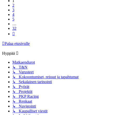
1
2
3
4
5
…
32
Seuraava
Palaa etusivulle
Hyppää
Matkaendurot
↳ T&N
↳ Varusteet
↳ Kokoontumiset, reissut ja tapahtumat
↳ Sekalainen tarinointi
↳ Pyörät
↳ Projektit
↳ PKP Racing
↳ Renkaat
↳ Navigointi
↳ Kaupalliset viestit