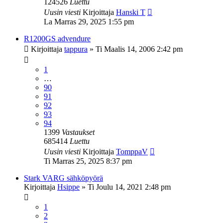
124526
Luettu
Uusin viesti
Kirjoittaja
Hanski T
La Marras 29, 2025 1:55 pm
R1200GS advendure
Kirjoittaja
tappura
»
Ti Maalis 14, 2006 2:42 pm
1
…
90
91
92
93
94
1399
Vastaukset
685414
Luettu
Uusin viesti
Kirjoittaja
TomppaV
Ti Marras 25, 2025 8:37 pm
Stark VARG sähköpyörä
Kirjoittaja
Hsippe
»
Ti Joulu 14, 2021 2:48 pm
1
2