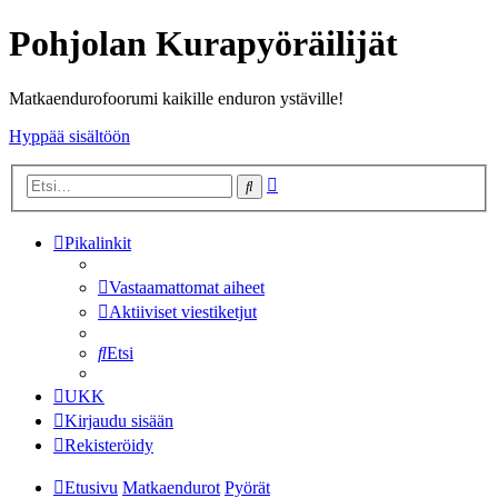
Pohjolan Kurapyöräilijät
Matkaendurofoorumi kaikille enduron ystäville!
Hyppää sisältöön
Tarkennettu
Etsi
haku
Pikalinkit
Vastaamattomat aiheet
Aktiiviset viestiketjut
Etsi
UKK
Kirjaudu sisään
Rekisteröidy
Etusivu
Matkaendurot
Pyörät