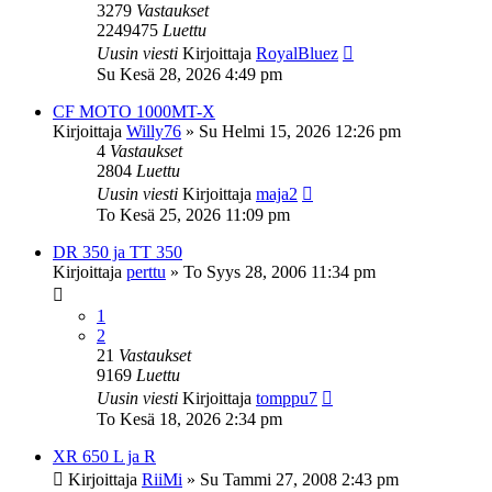
3279
Vastaukset
2249475
Luettu
Uusin viesti
Kirjoittaja
RoyalBluez
Su Kesä 28, 2026 4:49 pm
CF MOTO 1000MT-X
Kirjoittaja
Willy76
»
Su Helmi 15, 2026 12:26 pm
4
Vastaukset
2804
Luettu
Uusin viesti
Kirjoittaja
maja2
To Kesä 25, 2026 11:09 pm
DR 350 ja TT 350
Kirjoittaja
perttu
»
To Syys 28, 2006 11:34 pm
1
2
21
Vastaukset
9169
Luettu
Uusin viesti
Kirjoittaja
tomppu7
To Kesä 18, 2026 2:34 pm
XR 650 L ja R
Kirjoittaja
RiiMi
»
Su Tammi 27, 2008 2:43 pm