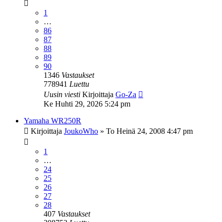
1
…
86
87
88
89
90
1346
Vastaukset
778941
Luettu
Uusin viesti
Kirjoittaja
Go-Za
Ke Huhti 29, 2026 5:24 pm
Yamaha WR250R
Kirjoittaja
JoukoWho
»
To Heinä 24, 2008 4:47 pm
1
…
24
25
26
27
28
407
Vastaukset