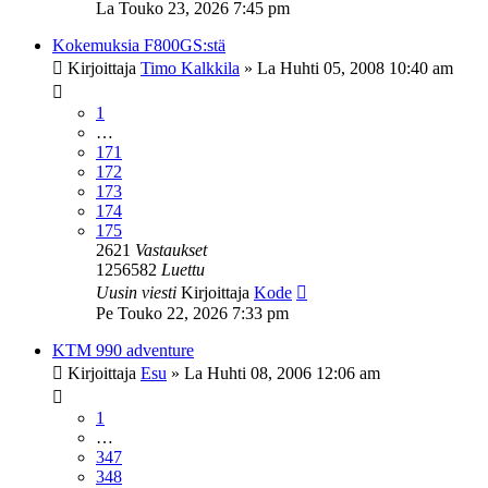
La Touko 23, 2026 7:45 pm
Kokemuksia F800GS:stä
Kirjoittaja
Timo Kalkkila
»
La Huhti 05, 2008 10:40 am
1
…
171
172
173
174
175
2621
Vastaukset
1256582
Luettu
Uusin viesti
Kirjoittaja
Kode
Pe Touko 22, 2026 7:33 pm
KTM 990 adventure
Kirjoittaja
Esu
»
La Huhti 08, 2006 12:06 am
1
…
347
348