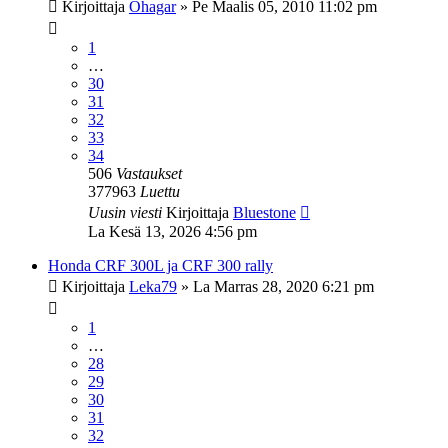
Kirjoittaja
Ohagar
»
Pe Maalis 05, 2010 11:02 pm
1
…
30
31
32
33
34
506
Vastaukset
377963
Luettu
Uusin viesti
Kirjoittaja
Bluestone
La Kesä 13, 2026 4:56 pm
Honda CRF 300L ja CRF 300 rally
Kirjoittaja
Leka79
»
La Marras 28, 2020 6:21 pm
1
…
28
29
30
31
32