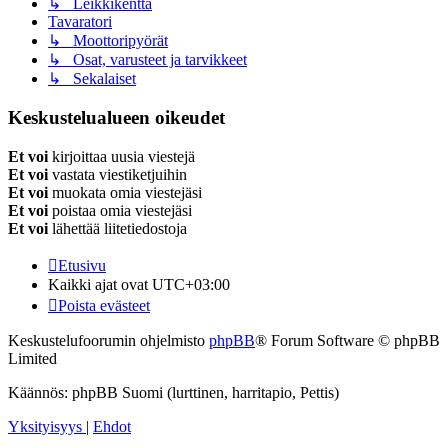
↳ Leikkikenttä
Tavaratori
↳ Moottoripyörät
↳ Osat, varusteet ja tarvikkeet
↳ Sekalaiset
Keskustelualueen oikeudet
Et voi
kirjoittaa uusia viestejä
Et voi
vastata viestiketjuihin
Et voi
muokata omia viestejäsi
Et voi
poistaa omia viestejäsi
Et voi
lähettää liitetiedostoja
Etusivu
Kaikki ajat ovat
UTC+03:00
Poista evästeet
Keskustelufoorumin ohjelmisto
phpBB
® Forum Software © phpBB
Limited
Käännös: phpBB Suomi (lurttinen, harritapio, Pettis)
Yksityisyys
|
Ehdot