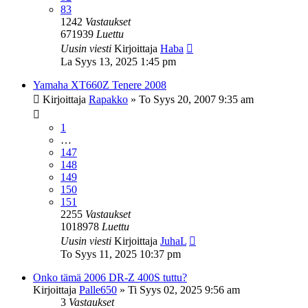
83
1242
Vastaukset
671939
Luettu
Uusin viesti
Kirjoittaja
Haba
La Syys 13, 2025 1:45 pm
Yamaha XT660Z Tenere 2008
Kirjoittaja
Rapakko
»
To Syys 20, 2007 9:35 am
1
…
147
148
149
150
151
2255
Vastaukset
1018978
Luettu
Uusin viesti
Kirjoittaja
JuhaL
To Syys 11, 2025 10:37 pm
Onko tämä 2006 DR-Z 400S tuttu?
Kirjoittaja
Palle650
»
Ti Syys 02, 2025 9:56 am
3
Vastaukset