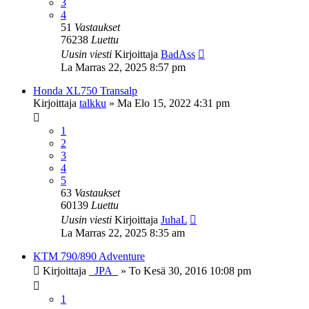
3
4
51
Vastaukset
76238
Luettu
Uusin viesti
Kirjoittaja
BadAss
La Marras 22, 2025 8:57 pm
Honda XL750 Transalp
Kirjoittaja
talkku
»
Ma Elo 15, 2022 4:31 pm
1
2
3
4
5
63
Vastaukset
60139
Luettu
Uusin viesti
Kirjoittaja
JuhaL
La Marras 22, 2025 8:35 am
KTM 790/890 Adventure
Kirjoittaja
_JPA_
»
To Kesä 30, 2016 10:08 pm
1