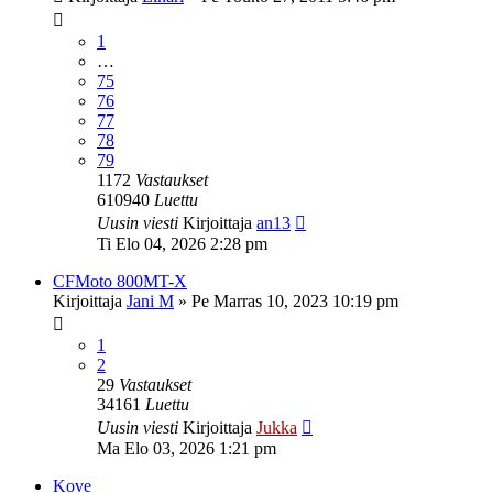
1
…
75
76
77
78
79
1172
Vastaukset
610940
Luettu
Uusin viesti
Kirjoittaja
an13
Ti Elo 04, 2026 2:28 pm
CFMoto 800MT-X
Kirjoittaja
Jani M
»
Pe Marras 10, 2023 10:19 pm
1
2
29
Vastaukset
34161
Luettu
Uusin viesti
Kirjoittaja
Jukka
Ma Elo 03, 2026 1:21 pm
Kove