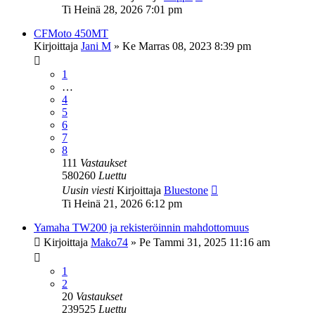
Ti Heinä 28, 2026 7:01 pm
CFMoto 450MT
Kirjoittaja
Jani M
»
Ke Marras 08, 2023 8:39 pm
1
…
4
5
6
7
8
111
Vastaukset
580260
Luettu
Uusin viesti
Kirjoittaja
Bluestone
Ti Heinä 21, 2026 6:12 pm
Yamaha TW200 ja rekisteröinnin mahdottomuus
Kirjoittaja
Mako74
»
Pe Tammi 31, 2025 11:16 am
1
2
20
Vastaukset
239525
Luettu