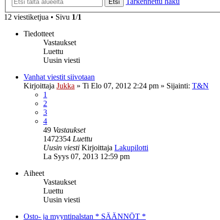
Tarkennettu haku
Etsi
12 viestiketjua • Sivu
1
/
1
Tiedotteet
Vastaukset
Luettu
Uusin viesti
Vanhat viestit siivotaan
Kirjoittaja
Jukka
»
Ti Elo 07, 2012 2:24 pm
» Sijainti:
T&N
1
2
3
4
49
Vastaukset
1472354
Luettu
Uusin viesti
Kirjoittaja
Lakupilotti
La Syys 07, 2013 12:59 pm
Aiheet
Vastaukset
Luettu
Uusin viesti
Osto- ja myyntipalstan * SÄÄNNÖT *