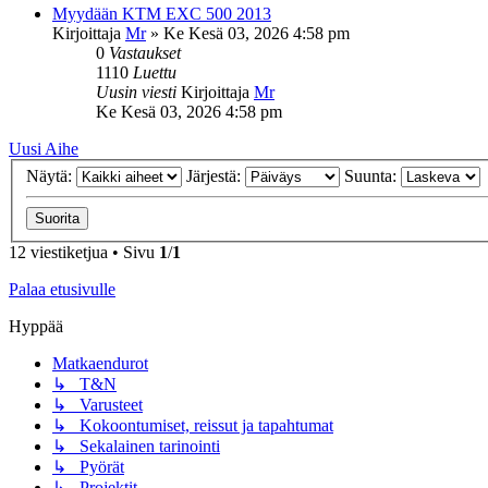
Myydään KTM EXC 500 2013
Kirjoittaja
Mr
»
Ke Kesä 03, 2026 4:58 pm
0
Vastaukset
1110
Luettu
Uusin viesti
Kirjoittaja
Mr
Ke Kesä 03, 2026 4:58 pm
Uusi Aihe
Näytä:
Järjestä:
Suunta:
12 viestiketjua • Sivu
1
/
1
Palaa etusivulle
Hyppää
Matkaendurot
↳ T&N
↳ Varusteet
↳ Kokoontumiset, reissut ja tapahtumat
↳ Sekalainen tarinointi
↳ Pyörät
↳ Projektit