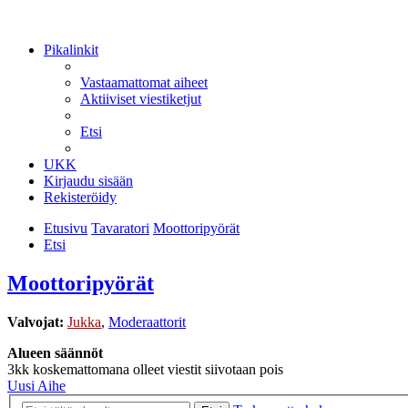
Pikalinkit
Vastaamattomat aiheet
Aktiiviset viestiketjut
Etsi
UKK
Kirjaudu sisään
Rekisteröidy
Etusivu
Tavaratori
Moottoripyörät
Etsi
Moottoripyörät
Valvojat:
Jukka
,
Moderaattorit
Alueen säännöt
3kk koskemattomana olleet viestit siivotaan pois
Uusi Aihe