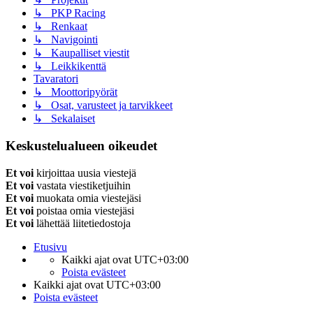
↳ PKP Racing
↳ Renkaat
↳ Navigointi
↳ Kaupalliset viestit
↳ Leikkikenttä
Tavaratori
↳ Moottoripyörät
↳ Osat, varusteet ja tarvikkeet
↳ Sekalaiset
Keskustelualueen oikeudet
Et voi
kirjoittaa uusia viestejä
Et voi
vastata viestiketjuihin
Et voi
muokata omia viestejäsi
Et voi
poistaa omia viestejäsi
Et voi
lähettää liitetiedostoja
Etusivu
Kaikki ajat ovat
UTC+03:00
Poista evästeet
Kaikki ajat ovat
UTC+03:00
Poista evästeet