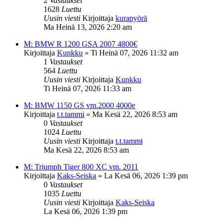
2
Vastaukset
1628
Luettu
Uusin viesti
Kirjoittaja
kurapyörä
Ma Heinä 13, 2026 2:20 am
M: BMW R 1200 GSA 2007 4800€
Kirjoittaja
Kunkku
»
Ti Heinä 07, 2026 11:32 am
1
Vastaukset
564
Luettu
Uusin viesti
Kirjoittaja
Kunkku
Ti Heinä 07, 2026 11:33 am
M: BMW 1150 GS vm.2000 4000e
Kirjoittaja
t.t.tammi
»
Ma Kesä 22, 2026 8:53 am
0
Vastaukset
1024
Luettu
Uusin viesti
Kirjoittaja
t.t.tammi
Ma Kesä 22, 2026 8:53 am
M: Triumph Tiger 800 XC vm. 2011
Kirjoittaja
Kaks-Seiska
»
La Kesä 06, 2026 1:39 pm
0
Vastaukset
1035
Luettu
Uusin viesti
Kirjoittaja
Kaks-Seiska
La Kesä 06, 2026 1:39 pm