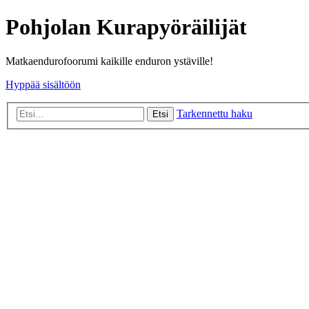
Pohjolan Kurapyöräilijät
Matkaendurofoorumi kaikille enduron ystäville!
Hyppää sisältöön
Tarkennettu haku
Etsi