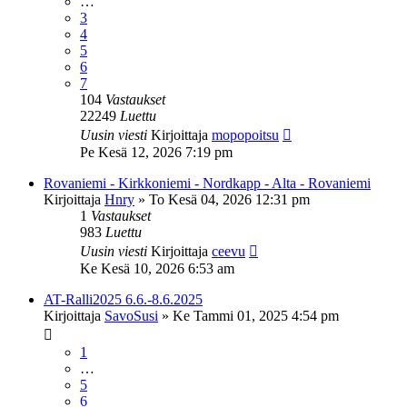
…
3
4
5
6
7
104
Vastaukset
22249
Luettu
Uusin viesti
Kirjoittaja
mopopoitsu
Pe Kesä 12, 2026 7:19 pm
Rovaniemi - Kirkkoniemi - Nordkapp - Alta - Rovaniemi
Kirjoittaja
Hnry
»
To Kesä 04, 2026 12:31 pm
1
Vastaukset
983
Luettu
Uusin viesti
Kirjoittaja
ceevu
Ke Kesä 10, 2026 6:53 am
AT-Ralli2025 6.6.-8.6.2025
Kirjoittaja
SavoSusi
»
Ke Tammi 01, 2025 4:54 pm
1
…
5
6