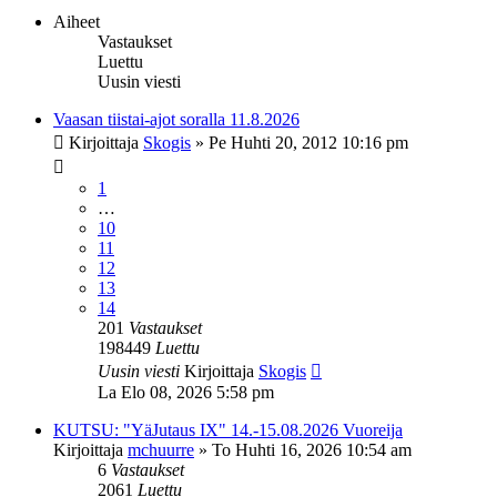
Aiheet
Vastaukset
Luettu
Uusin viesti
Vaasan tiistai-ajot soralla 11.8.2026
Kirjoittaja
Skogis
»
Pe Huhti 20, 2012 10:16 pm
1
…
10
11
12
13
14
201
Vastaukset
198449
Luettu
Uusin viesti
Kirjoittaja
Skogis
La Elo 08, 2026 5:58 pm
KUTSU: "YäJutaus IX" 14.-15.08.2026 Vuoreija
Kirjoittaja
mchuurre
»
To Huhti 16, 2026 10:54 am
6
Vastaukset
2061
Luettu