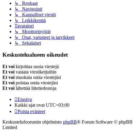
↳ Renkaat
↳ Navigointi
↳ Kaupalliset viestit
↳ Leikkikenttä
Tavaratori
↳ Moottoripyörät
↳ Osat, varusteet ja tarvikkeet
↳ Sekalaiset
Keskustelualueen oikeudet
Et voi
kirjoittaa uusia viestejä
Et voi
vastata viestiketjuihin
Et voi
muokata omia viestejäsi
Et voi
poistaa omia viestejäsi
Et voi
lähettää liitetiedostoja
Etusivu
Kaikki ajat ovat
UTC+03:00
Poista evästeet
Keskustelufoorumin ohjelmisto
phpBB
® Forum Software © phpBB
Limited