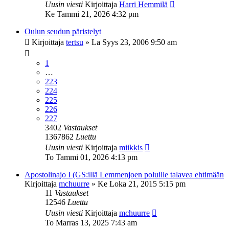
Uusin viesti
Kirjoittaja
Harri Hemmilä
Ke Tammi 21, 2026 4:32 pm
Oulun seudun päristelyt
Kirjoittaja
tertsu
»
La Syys 23, 2006 9:50 am
1
…
223
224
225
226
227
3402
Vastaukset
1367862
Luettu
Uusin viesti
Kirjoittaja
miikkis
To Tammi 01, 2026 4:13 pm
Apostolinajo I (GS:illä Lemmenjoen poluille talavea ehtimään
Kirjoittaja
mchuurre
»
Ke Loka 21, 2015 5:15 pm
11
Vastaukset
12546
Luettu
Uusin viesti
Kirjoittaja
mchuurre
To Marras 13, 2025 7:43 am