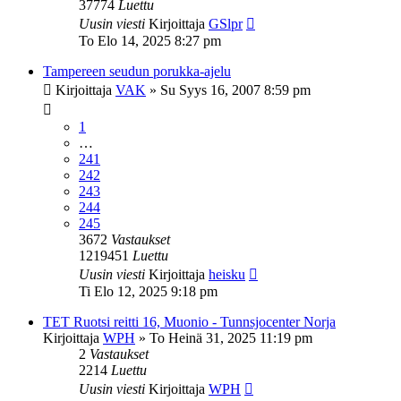
37774
Luettu
Uusin viesti
Kirjoittaja
GSlpr
To Elo 14, 2025 8:27 pm
Tampereen seudun porukka-ajelu
Kirjoittaja
VAK
»
Su Syys 16, 2007 8:59 pm
1
…
241
242
243
244
245
3672
Vastaukset
1219451
Luettu
Uusin viesti
Kirjoittaja
heisku
Ti Elo 12, 2025 9:18 pm
TET Ruotsi reitti 16, Muonio - Tunnsjocenter Norja
Kirjoittaja
WPH
»
To Heinä 31, 2025 11:19 pm
2
Vastaukset
2214
Luettu
Uusin viesti
Kirjoittaja
WPH