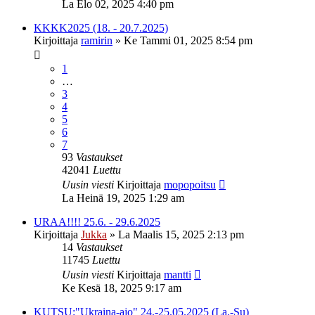
La Elo 02, 2025 4:40 pm
KKKK2025 (18. - 20.7.2025)
Kirjoittaja
ramirin
»
Ke Tammi 01, 2025 8:54 pm
1
…
3
4
5
6
7
93
Vastaukset
42041
Luettu
Uusin viesti
Kirjoittaja
mopopoitsu
La Heinä 19, 2025 1:29 am
URAA!!!! 25.6. - 29.6.2025
Kirjoittaja
Jukka
»
La Maalis 15, 2025 2:13 pm
14
Vastaukset
11745
Luettu
Uusin viesti
Kirjoittaja
mantti
Ke Kesä 18, 2025 9:17 am
KUTSU:"Ukraina-ajo" 24.-25.05.2025 (La.-Su)