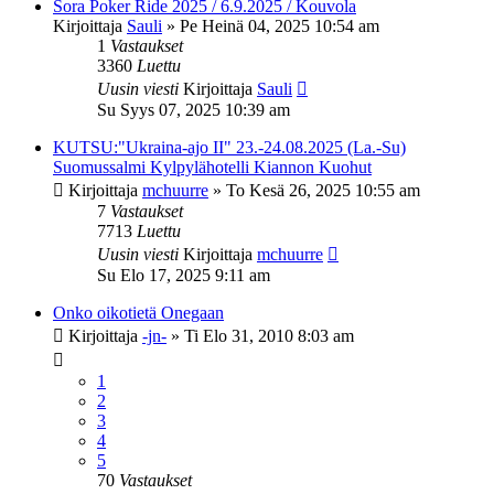
Sora Poker Ride 2025 / 6.9.2025 / Kouvola
Kirjoittaja
Sauli
»
Pe Heinä 04, 2025 10:54 am
1
Vastaukset
3360
Luettu
Uusin viesti
Kirjoittaja
Sauli
Su Syys 07, 2025 10:39 am
KUTSU:"Ukraina-ajo II" 23.-24.08.2025 (La.-Su)
Suomussalmi Kylpylähotelli Kiannon Kuohut
Kirjoittaja
mchuurre
»
To Kesä 26, 2025 10:55 am
7
Vastaukset
7713
Luettu
Uusin viesti
Kirjoittaja
mchuurre
Su Elo 17, 2025 9:11 am
Onko oikotietä Onegaan
Kirjoittaja
-jn-
»
Ti Elo 31, 2010 8:03 am
1
2
3
4
5
70
Vastaukset