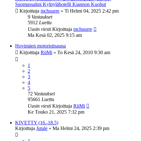
Suomussalmi Kylpylähotelli Kiannon Kuohut
Kirjoittaja
mchuurre
»
Ti Helmi 04, 2025 2:42 pm
9
Vastaukset
5912
Luettu
Uusin viesti
Kirjoittaja
mchuurre
Ma Kesä 02, 2025 9:15 am
Hovimäen motoristisauna
Kirjoittaja
RiiMi
»
To Kesä 24, 2010 9:30 am
1
2
3
4
5
72
Vastaukset
95661
Luettu
Uusin viesti
Kirjoittaja
RiiMi
Ke Touko 21, 2025 7:32 pm
KIVETTY (16.-18.5)
Kirjoittaja
Jutale
»
Ma Helmi 24, 2025 2:39 pm
1