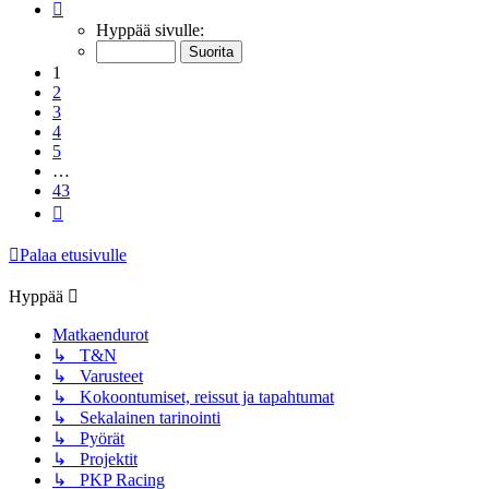
Sivu
1
/
43
Hyppää sivulle:
1
2
3
4
5
…
43
Seuraava
Palaa etusivulle
Hyppää
Matkaendurot
↳ T&N
↳ Varusteet
↳ Kokoontumiset, reissut ja tapahtumat
↳ Sekalainen tarinointi
↳ Pyörät
↳ Projektit
↳ PKP Racing