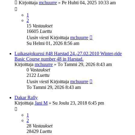
Kirjoittaja
mchuurre
»
Pe Huhti 04, 2025 10:33 am
1
2
15
Vastaukset
16605
Luettu
Uusin viesti
Kirjoittaja
mchuurre
Su Helmi 01, 2026 8:56 am
Luikasajokurssi #48 Harstad 24.-27.02.2010 Winter-ride
Basic Course number 48 in Harstad.
Kirjoittaja
mchuurre
»
To Tammi 29, 2026 8:43 am
0
Vastaukset
2122
Luettu
Uusin viesti
Kirjoittaja
mchuurre
To Tammi 29, 2026 8:43 am
Dakar Rally
Kirjoittaja
Jani M
»
Su Joulu 23, 2018 6:45 pm
1
2
28
Vastaukset
28429
Luettu