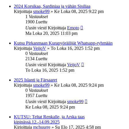
2024 Korsikaa, Sardiniaa ja vähän Sisiliaa
Kirjoittaja
smoke99
»
Ke Loka 08, 2025 9:22 pm
1
Vastaukset
1900
Luettu
Uusin viesti
Kirjoittaja
Emoto
Ma Loka 20, 2025 11:03 pm
Kutsu Pirkanmaan Kurapyöräilijät Whatsapp-ryhmään
Kirjoittaja
VeijoV
»
To Loka 16, 2025 1:52 pm
0
Vastaukset
2134
Luettu
Uusin viesti
Kirjoittaja
VeijoV
To Loka 16, 2025 1:52 pm
2025 Islanti ja Färsaaret
Kirjoittaja
smoke99
»
Ke Loka 08, 2025 9:24 pm
0
Vastaukset
1957
Luettu
Uusin viesti
Kirjoittaja
smoke99
Ke Loka 08, 2025 9:24 pm
KUTSU: Teltat Renkalle, ja Arska taas
kipinässä.12.-14.09.2025
Kirjoittaja
mchuurre
»
Su Elo 17, 2025 4:58 pm