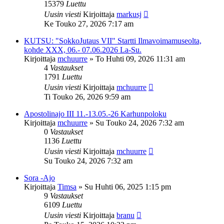
15379
Luettu
Uusin viesti
Kirjoittaja
markusj
Ke Touko 27, 2026 7:17 am
KUTSU: "SokkoJutaus VII" Startti Ilmavoimamuseolta,
kohde XXX, 06.- 07.06.2026 La-Su.
Kirjoittaja
mchuurre
»
To Huhti 09, 2026 11:31 am
4
Vastaukset
1791
Luettu
Uusin viesti
Kirjoittaja
mchuurre
Ti Touko 26, 2026 9:59 am
Apostolinajo III 11.-13.05.-26 Karhunpoloku
Kirjoittaja
mchuurre
»
Su Touko 24, 2026 7:32 am
0
Vastaukset
1136
Luettu
Uusin viesti
Kirjoittaja
mchuurre
Su Touko 24, 2026 7:32 am
Sora -Ajo
Kirjoittaja
Timsa
»
Su Huhti 06, 2025 1:15 pm
9
Vastaukset
6109
Luettu
Uusin viesti
Kirjoittaja
branu