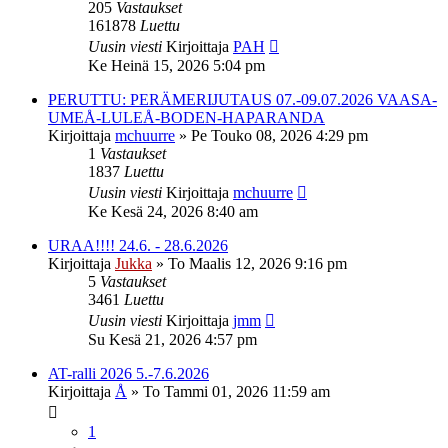
205
Vastaukset
161878
Luettu
Uusin viesti
Kirjoittaja
PAH
Ke Heinä 15, 2026 5:04 pm
PERUTTU: PERÄMERIJUTAUS 07.-09.07.2026 VAASA-
UMEÅ-LULEÅ-BODEN-HAPARANDA
Kirjoittaja
mchuurre
»
Pe Touko 08, 2026 4:29 pm
1
Vastaukset
1837
Luettu
Uusin viesti
Kirjoittaja
mchuurre
Ke Kesä 24, 2026 8:40 am
URAA!!!! 24.6. - 28.6.2026
Kirjoittaja
Jukka
»
To Maalis 12, 2026 9:16 pm
5
Vastaukset
3461
Luettu
Uusin viesti
Kirjoittaja
jmm
Su Kesä 21, 2026 4:57 pm
AT-ralli 2026 5.-7.6.2026
Kirjoittaja
Å
»
To Tammi 01, 2026 11:59 am
1