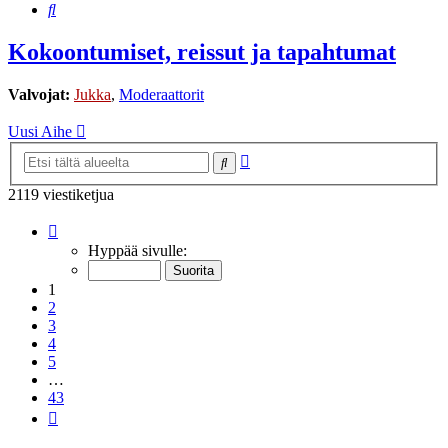
Etsi
Kokoontumiset, reissut ja tapahtumat
Valvojat:
Jukka
,
Moderaattorit
Uusi Aihe
Tarkennettu
Etsi
haku
2119 viestiketjua
Sivu
1
/
43
Hyppää sivulle:
1
2
3
4
5
…
43
Seuraava