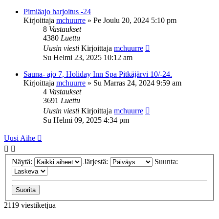
Pimiäajo harjoitus -24
Kirjoittaja
mchuurre
»
Pe Joulu 20, 2024 5:10 pm
8
Vastaukset
4380
Luettu
Uusin viesti
Kirjoittaja
mchuurre
Su Helmi 23, 2025 10:12 am
Sauna- ajo 7, Holiday Inn Spa Pitkäjärvi 10/-24.
Kirjoittaja
mchuurre
»
Su Marras 24, 2024 9:59 am
4
Vastaukset
3691
Luettu
Uusin viesti
Kirjoittaja
mchuurre
Su Helmi 09, 2025 4:34 pm
Uusi Aihe
Näytä:
Järjestä:
Suunta:
2119 viestiketjua