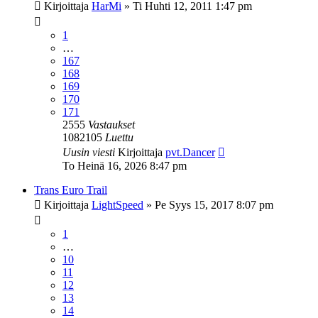
Kirjoittaja
HarMi
»
Ti Huhti 12, 2011 1:47 pm
1
…
167
168
169
170
171
2555
Vastaukset
1082105
Luettu
Uusin viesti
Kirjoittaja
pvt.Dancer
To Heinä 16, 2026 8:47 pm
Trans Euro Trail
Kirjoittaja
LightSpeed
»
Pe Syys 15, 2017 8:07 pm
1
…
10
11
12
13
14