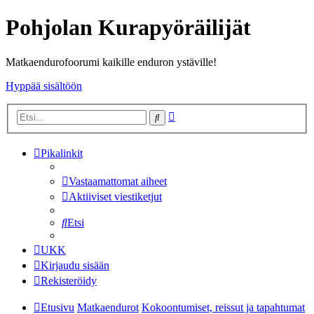
Pohjolan Kurapyöräilijät
Matkaendurofoorumi kaikille enduron ystäville!
Hyppää sisältöön
Tarkennettu
Etsi
haku
Pikalinkit
Vastaamattomat aiheet
Aktiiviset viestiketjut
Etsi
UKK
Kirjaudu sisään
Rekisteröidy
Etusivu
Matkaendurot
Kokoontumiset, reissut ja tapahtumat