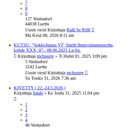
7
8
9
127
Vastaukset
44038
Luettu
Uusin viesti
Kirjoittaja
Ralli Se Riffi
Ma Kesä 08, 2026 8:11 am
KUTSU: "SokkoJutaus VI" Startti Ilmavoimamuseolta,
kohde XXX, 07.- 08.06.2025 La-Su.
Kirjoittaja
mchuurre
»
Ti Huhti 01, 2025 3:09 pm
5
Vastaukset
3242
Luettu
Uusin viesti
Kirjoittaja
mchuurre
Su Touko 31, 2026 7:36 am
KIVETTY ( 22.-24.5.2026 )
Kirjoittaja
Jutale
»
Ke Joulu 31, 2025 11:04 pm
1
2
3
4
46
Vastaukset