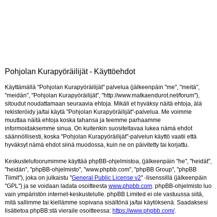
Pohjolan Kurapyöräilijät - Käyttöehdot
Käyttämällä "Pohjolan Kurapyöräilijät" palvelua (jälkeenpäin "me", "meitä",
"meidän", "Pohjolan Kurapyöräilijät", "http://www.matkaendurot.net/forum"),
sitoudut noudattamaan seuraavia ehtoja. Mikäli et hyväksy näitä ehtoja, älä
rekisteröidy ja/tai käytä "Pohjolan Kurapyöräilijät"-palvelua. Me voimme
muuttaa näitä ehtoja koska tahansa ja teemme parhaamme
informoidaksemme sinua. On kuitenkin suositeltavaa lukea nämä ehdot
säännöllisesti, koska "Pohjolan Kurapyöräilijät"-palvelun käyttö vaatii että
hyväksyt nämä ehdot siinä muodossa, kuin ne on päivitetty tai korjattu.
Keskustelufoorumimme käyttää phpBB-ohjelmistoa, (jälkeenpäin "he", "heidät",
"heidän", "phpBB-ohjelmisto", "www.phpbb.com", "phpBB Group", "phpBB
Tiimit"), joka on julkaistu "
General Public License v2
" -lisenssillä (jälkeenpäin
"GPL") ja se voidaan ladata osoitteesta
www.phpbb.com
. phpBB-ohjelmisto luo
vain ympäristön internet-keskustelulle. phpBB Limited ei ole vastuussa siitä,
mitä sallimme tai kiellämme sopivana sisältönä ja/tai käytöksenä. Saadaksesi
lisätietoa phpBB:stä vieraile osoitteessa:
https://www.phpbb.com/
.