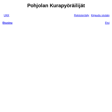
Pohjolan Kurapyöräilijät
UKK
Rekisteröidy
Kirjaudu sisään
Etusivu
Etsi