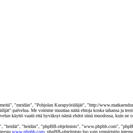
meitä", "meidän", "Pohjolan Kurapyöräilijät", "http://www.matkaenduro
yöräilijät"-palvelua. Me voimme muuttaa näitä ehtoja koska tahansa ja
elun käyttö vaatii että hyväksyt nämä ehdot siinä muodossa, kuin ne on 
", "heidät", "heidän", "phpBB-ohjelmisto", "www.phpbb.com", "phpBB
tteesta
www.phpbb.com
. phpBB-ohjelmisto luo vain ympäristön interne