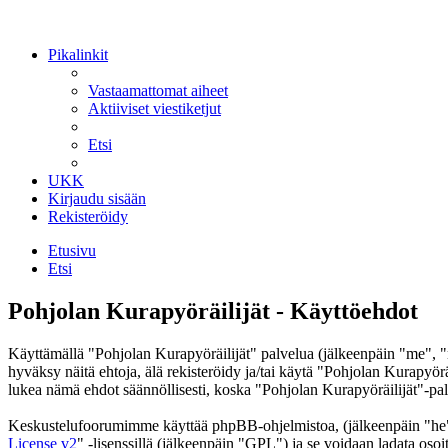
Pikalinkit
Vastaamattomat aiheet
Aktiiviset viestiketjut
Etsi
UKK
Kirjaudu sisään
Rekisteröidy
Etusivu
Etsi
Pohjolan Kurapyöräilijät - Käyttöehdot
Käyttämällä "Pohjolan Kurapyöräilijät" palvelua (jälkeenpäin "me", "
hyväksy näitä ehtoja, älä rekisteröidy ja/tai käytä "Pohjolan Kurap
lukea nämä ehdot säännöllisesti, koska "Pohjolan Kurapyöräilijät"-palv
Keskustelufoorumimme käyttää phpBB-ohjelmistoa, (jälkeenpäin "he
License v2
" -lisenssillä (jälkeenpäin "GPL") ja se voidaan ladata osoi