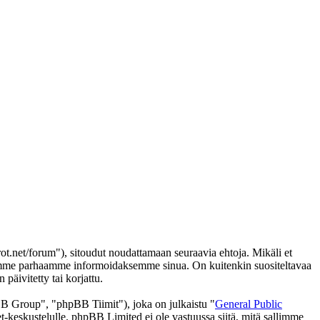
t.net/forum"), sitoudut noudattamaan seuraavia ehtoja. Mikäli et
 teemme parhaamme informoidaksemme sinua. On kuitenkin suositeltavaa
päivitetty tai korjattu.
 Group", "phpBB Tiimit"), joka on julkaistu "
General Public
t-keskustelulle. phpBB Limited ei ole vastuussa siitä, mitä sallimme