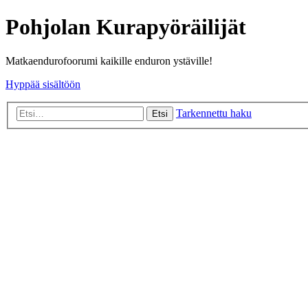
Pohjolan Kurapyöräilijät
Matkaendurofoorumi kaikille enduron ystäville!
Hyppää sisältöön
Tarkennettu haku
Etsi