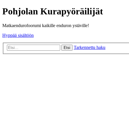
Pohjolan Kurapyöräilijät
Matkaendurofoorumi kaikille enduron ystäville!
Hyppää sisältöön
Tarkennettu haku
Etsi