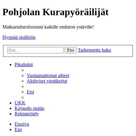
Pohjolan Kurapyöräilijät
Matkaendurofoorumi kaikille enduron ystäville!
Hyppää sisältöön
Tarkennettu haku
Etsi
Pikalinkit
Vastaamattomat aiheet
Aktiiviset viestiketjut
Etsi
UKK
Kirjaudu sisään
Rekisteröidy
Etusivu
Etsi