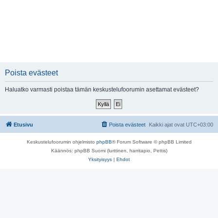
Poista evästeet
Haluatko varmasti poistaa tämän keskustelufoorumin asettamat evästeet?
Etusivu
Poista evästeet
Kaikki ajat ovat
UTC+03:00
Keskustelufoorumin ohjelmisto
phpBB
® Forum Software © phpBB Limited
Käännös: phpBB Suomi (lurttinen, harritapio, Pettis)
Yksityisyys
|
Ehdot