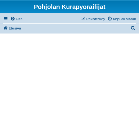
Pohjolan Kurapyöräilijät
UKK
Rekisteröidy
Kirjaudu sisään
E
Etusivu
t
s
i