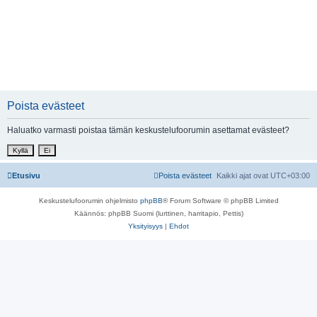
Poista evästeet
Haluatko varmasti poistaa tämän keskustelufoorumin asettamat evästeet?
Etusivu
Poista evästeet
Kaikki ajat ovat
UTC+03:00
Keskustelufoorumin ohjelmisto
phpBB
® Forum Software © phpBB Limited
Käännös: phpBB Suomi (lurttinen, harritapio, Pettis)
Yksityisyys
|
Ehdot