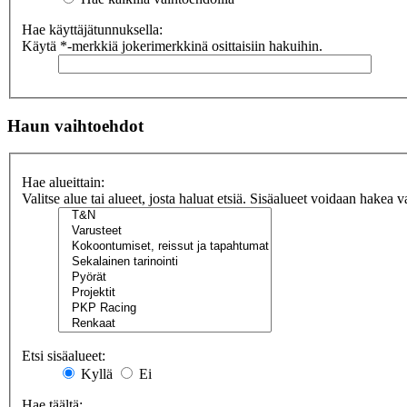
Hae käyttäjätunnuksella:
Käytä *-merkkiä jokerimerkkinä osittaisiin hakuihin.
Haun vaihtoehdot
Hae alueittain:
Valitse alue tai alueet, josta haluat etsiä. Sisäalueet voidaan hakea v
Etsi sisäalueet:
Kyllä
Ei
Hae täältä: