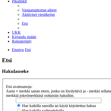
Pikalinkit
Vastaamattomat aiheet
Aktiiviset viestiketjut
Etsi
UKK
Kirjaudu sisään
Rekisteröidy
Etusivu
Etsi
Etsi
Hakulauseke
Etsi avainsanoja:
Aseta
+
merkki sanan eteen, jonka on löydyttävä ja
-
merkki sellaise
merkkiä jokerimerkkinä osittaisiin hakuihin.
Hae kaikilla sanoilla tai käytä kirjoitettua hakua
Hae kaikilla vaihtoehdoilla