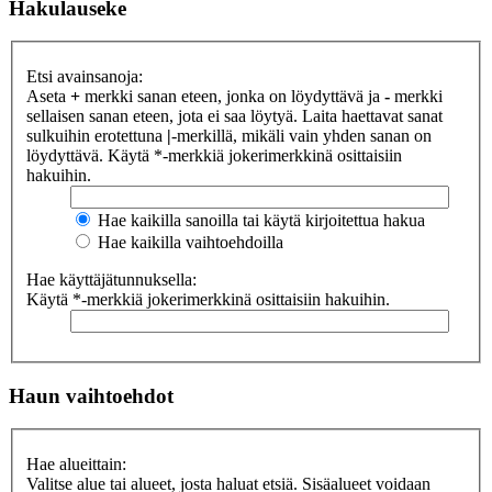
Hakulauseke
Etsi avainsanoja:
Aseta
+
merkki sanan eteen, jonka on löydyttävä ja
-
merkki
sellaisen sanan eteen, jota ei saa löytyä. Laita haettavat sanat
sulkuihin erotettuna
|
-merkillä, mikäli vain yhden sanan on
löydyttävä. Käytä *-merkkiä jokerimerkkinä osittaisiin
hakuihin.
Hae kaikilla sanoilla tai käytä kirjoitettua hakua
Hae kaikilla vaihtoehdoilla
Hae käyttäjätunnuksella:
Käytä *-merkkiä jokerimerkkinä osittaisiin hakuihin.
Haun vaihtoehdot
Hae alueittain:
Valitse alue tai alueet, josta haluat etsiä. Sisäalueet voidaan