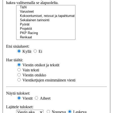
hakea valitsemalla se alapuolelta.
Etsi sisäalueet:
Kyllä
Ei
Hae täältä:
Viestin otsikot ja tekstit
Vain teksti
Viestin otsikko
Viestiketjujen ensimmäinen viesti
Näytä tulokset:
Viestit
Aiheet
Lajittele tulokset:
Nouseva
Laskeva