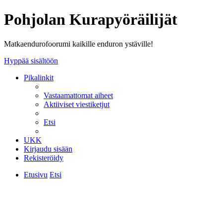
Pohjolan Kurapyöräilijät
Matkaendurofoorumi kaikille enduron ystäville!
Hyppää sisältöön
Pikalinkit
Vastaamattomat aiheet
Aktiiviset viestiketjut
Etsi
UKK
Kirjaudu sisään
Rekisteröidy
Etusivu
Etsi