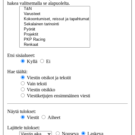
hakea valitsemalla se alapuolelta.
Etsi sisäalueet:
Kyllä
Ei
Hae täältä:
Viestin otsikot ja tekstit
Vain teksti
Viestin otsikko
Viestiketjujen ensimmäinen viesti
Näytä tulokset:
Viestit
Aiheet
Lajittele tulokset:
Nouseva
Laskeva