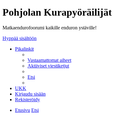
Pohjolan Kurapyöräilijät
Matkaendurofoorumi kaikille enduron ystäville!
Hyppää sisältöön
Pikalinkit
Vastaamattomat aiheet
Aktiiviset viestiketjut
Etsi
UKK
Kirjaudu sisään
Rekisteröidy
Etusivu
Etsi