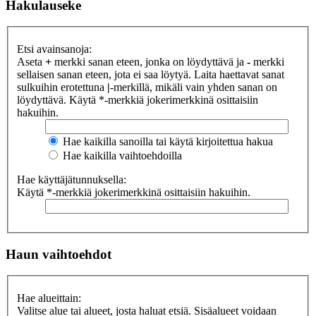
Hakulauseke
Etsi avainsanoja:
Aseta
+
merkki sanan eteen, jonka on löydyttävä ja
-
merkki
sellaisen sanan eteen, jota ei saa löytyä. Laita haettavat sanat
sulkuihin erotettuna
|
-merkillä, mikäli vain yhden sanan on
löydyttävä. Käytä *-merkkiä jokerimerkkinä osittaisiin
hakuihin.
Hae kaikilla sanoilla tai käytä kirjoitettua hakua
Hae kaikilla vaihtoehdoilla
Hae käyttäjätunnuksella:
Käytä *-merkkiä jokerimerkkinä osittaisiin hakuihin.
Haun vaihtoehdot
Hae alueittain:
Valitse alue tai alueet, josta haluat etsiä. Sisäalueet voidaan