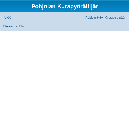
Pohjolan Kurapyöräilijät
UKK
Rekisteröidy
Kirjaudu sisään
Etusivu
Etsi