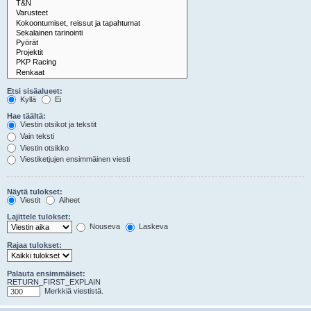
Etsi sisäalueet:
Kyllä
Ei
Hae täältä:
Viestin otsikot ja tekstit
Vain teksti
Viestin otsikko
Viestiketjujen ensimmäinen viesti
Näytä tulokset:
Viestit
Aiheet
Lajittele tulokset:
Nouseva
Laskeva
Rajaa tulokset:
Palauta ensimmäiset:
RETURN_FIRST_EXPLAIN
Merkkiä viestistä.