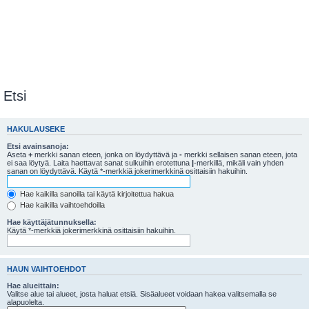
Etsi
HAKULAUSEKE
Etsi avainsanoja:
Aseta
+
merkki sanan eteen, jonka on löydyttävä ja
-
merkki sellaisen sanan eteen, jota
ei saa löytyä. Laita haettavat sanat sulkuihin erotettuna
|
-merkillä, mikäli vain yhden
sanan on löydyttävä. Käytä *-merkkiä jokerimerkkinä osittaisiin hakuihin.
Hae kaikilla sanoilla tai käytä kirjoitettua hakua
Hae kaikilla vaihtoehdoilla
Hae käyttäjätunnuksella:
Käytä *-merkkiä jokerimerkkinä osittaisiin hakuihin.
HAUN VAIHTOEHDOT
Hae alueittain:
Valitse alue tai alueet, josta haluat etsiä. Sisäalueet voidaan hakea valitsemalla se
alapuolelta.