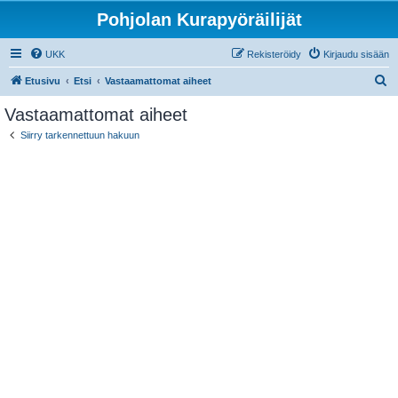
Pohjolan Kurapyöräilijät
UKK
Rekisteröidy
Kirjaudu sisään
E
Etusivu
Etsi
Vastaamattomat aiheet
t
Vastaamattomat aiheet
s
Siirry tarkennettuun hakuun
i