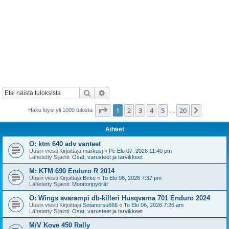
Etsi
Tarkennettu haku
Sivu
1
/
20
1
2
3
4
5
20
Seuraa
Haku löysi yli 1000 tulosta
…
Aiheet
O: ktm 640 adv vanteet
Uusin viesti Kirjoittaja
markusj
«
Pe Elo 07, 2026 11:40 pm
Lähetetty Sijainti:
Osat, varusteet ja tarvikkeet
M: KTM 690 Enduro R 2014
Uusin viesti Kirjoittaja
Birke
«
To Elo 06, 2026 7:37 pm
Lähetetty Sijainti:
Moottoripyörät
O: Wings avarampi db-killeri Husqvarna 701 Enduro 2024
Uusin viesti Kirjoittaja
Sotanorsu666
«
To Elo 06, 2026 7:26 am
Lähetetty Sijainti:
Osat, varusteet ja tarvikkeet
M/V Kove 450 Rally