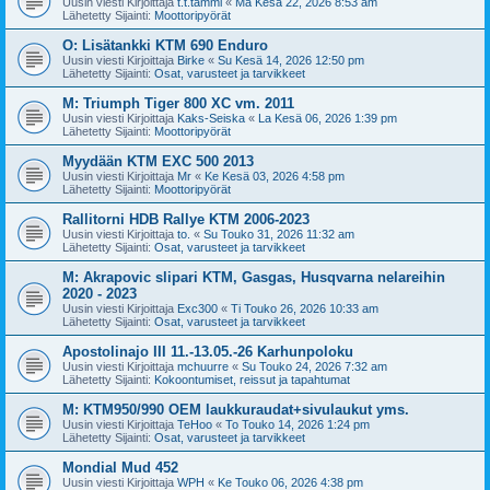
Uusin viesti Kirjoittaja
t.t.tammi
«
Ma Kesä 22, 2026 8:53 am
Lähetetty Sijainti:
Moottoripyörät
O: Lisätankki KTM 690 Enduro
Uusin viesti Kirjoittaja
Birke
«
Su Kesä 14, 2026 12:50 pm
Lähetetty Sijainti:
Osat, varusteet ja tarvikkeet
M: Triumph Tiger 800 XC vm. 2011
Uusin viesti Kirjoittaja
Kaks-Seiska
«
La Kesä 06, 2026 1:39 pm
Lähetetty Sijainti:
Moottoripyörät
Myydään KTM EXC 500 2013
Uusin viesti Kirjoittaja
Mr
«
Ke Kesä 03, 2026 4:58 pm
Lähetetty Sijainti:
Moottoripyörät
Rallitorni HDB Rallye KTM 2006-2023
Uusin viesti Kirjoittaja
to.
«
Su Touko 31, 2026 11:32 am
Lähetetty Sijainti:
Osat, varusteet ja tarvikkeet
M: Akrapovic slipari KTM, Gasgas, Husqvarna nelareihin
2020 - 2023
Uusin viesti Kirjoittaja
Exc300
«
Ti Touko 26, 2026 10:33 am
Lähetetty Sijainti:
Osat, varusteet ja tarvikkeet
Apostolinajo III 11.-13.05.-26 Karhunpoloku
Uusin viesti Kirjoittaja
mchuurre
«
Su Touko 24, 2026 7:32 am
Lähetetty Sijainti:
Kokoontumiset, reissut ja tapahtumat
M: KTM950/990 OEM laukkuraudat+sivulaukut yms.
Uusin viesti Kirjoittaja
TeHoo
«
To Touko 14, 2026 1:24 pm
Lähetetty Sijainti:
Osat, varusteet ja tarvikkeet
Mondial Mud 452
Uusin viesti Kirjoittaja
WPH
«
Ke Touko 06, 2026 4:38 pm