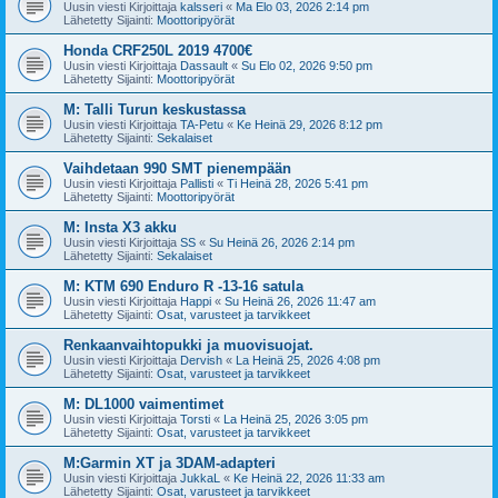
Uusin viesti Kirjoittaja
kalsseri
«
Ma Elo 03, 2026 2:14 pm
Lähetetty Sijainti:
Moottoripyörät
Honda CRF250L 2019 4700€
Uusin viesti Kirjoittaja
Dassault
«
Su Elo 02, 2026 9:50 pm
Lähetetty Sijainti:
Moottoripyörät
M: Talli Turun keskustassa
Uusin viesti Kirjoittaja
TA-Petu
«
Ke Heinä 29, 2026 8:12 pm
Lähetetty Sijainti:
Sekalaiset
Vaihdetaan 990 SMT pienempään
Uusin viesti Kirjoittaja
Pallisti
«
Ti Heinä 28, 2026 5:41 pm
Lähetetty Sijainti:
Moottoripyörät
M: Insta X3 akku
Uusin viesti Kirjoittaja
SS
«
Su Heinä 26, 2026 2:14 pm
Lähetetty Sijainti:
Sekalaiset
M: KTM 690 Enduro R -13-16 satula
Uusin viesti Kirjoittaja
Happi
«
Su Heinä 26, 2026 11:47 am
Lähetetty Sijainti:
Osat, varusteet ja tarvikkeet
Renkaanvaihtopukki ja muovisuojat.
Uusin viesti Kirjoittaja
Dervish
«
La Heinä 25, 2026 4:08 pm
Lähetetty Sijainti:
Osat, varusteet ja tarvikkeet
M: DL1000 vaimentimet
Uusin viesti Kirjoittaja
Torsti
«
La Heinä 25, 2026 3:05 pm
Lähetetty Sijainti:
Osat, varusteet ja tarvikkeet
M:Garmin XT ja 3DAM-adapteri
Uusin viesti Kirjoittaja
JukkaL
«
Ke Heinä 22, 2026 11:33 am
Lähetetty Sijainti:
Osat, varusteet ja tarvikkeet