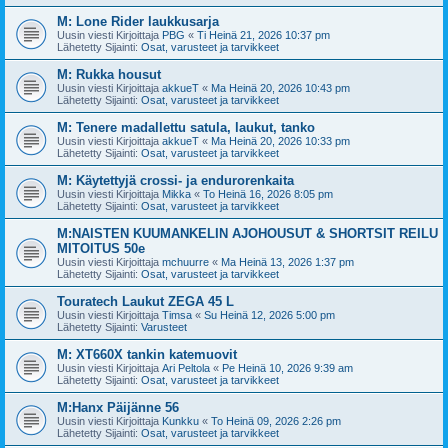
M: Lone Rider laukkusarja
Uusin viesti Kirjoittaja
PBG
«
Ti Heinä 21, 2026 10:37 pm
Lähetetty Sijainti:
Osat, varusteet ja tarvikkeet
M: Rukka housut
Uusin viesti Kirjoittaja
akkueT
«
Ma Heinä 20, 2026 10:43 pm
Lähetetty Sijainti:
Osat, varusteet ja tarvikkeet
M: Tenere madallettu satula, laukut, tanko
Uusin viesti Kirjoittaja
akkueT
«
Ma Heinä 20, 2026 10:33 pm
Lähetetty Sijainti:
Osat, varusteet ja tarvikkeet
M: Käytettyjä crossi- ja endurorenkaita
Uusin viesti Kirjoittaja
Mikka
«
To Heinä 16, 2026 8:05 pm
Lähetetty Sijainti:
Osat, varusteet ja tarvikkeet
M:NAISTEN KUUMANKELIN AJOHOUSUT & SHORTSIT REILU
MITOITUS 50e
Uusin viesti Kirjoittaja
mchuurre
«
Ma Heinä 13, 2026 1:37 pm
Lähetetty Sijainti:
Osat, varusteet ja tarvikkeet
Touratech Laukut ZEGA 45 L
Uusin viesti Kirjoittaja
Timsa
«
Su Heinä 12, 2026 5:00 pm
Lähetetty Sijainti:
Varusteet
M: XT660X tankin katemuovit
Uusin viesti Kirjoittaja
Ari Peltola
«
Pe Heinä 10, 2026 9:39 am
Lähetetty Sijainti:
Osat, varusteet ja tarvikkeet
M:Hanx Päijänne 56
Uusin viesti Kirjoittaja
Kunkku
«
To Heinä 09, 2026 2:26 pm
Lähetetty Sijainti:
Osat, varusteet ja tarvikkeet