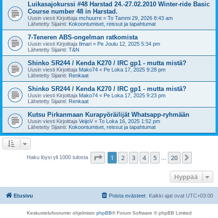
Luikasajokurssi #48 Harstad 24.-27.02.2010 Winter-ride Basic
Course number 48 in Harstad.
Uusin viesti Kirjoittaja
mchuurre
«
To Tammi 29, 2026 8:43 am
Lähetetty Sijainti:
Kokoontumiset, reissut ja tapahtumat
7-Teneren ABS-ongelman ratkomista
Uusin viesti Kirjoittaja
Ilmari
«
Pe Joulu 12, 2025 5:34 pm
Lähetetty Sijainti:
T&N
Shinko SR244 / Kenda K270 / IRC gp1 - mutta mistä?
Uusin viesti Kirjoittaja
Mako74
«
Pe Loka 17, 2025 9:28 pm
Lähetetty Sijainti:
Renkaat
Shinko SR244 / Kenda K270 / IRC gp1 - mutta mistä?
Uusin viesti Kirjoittaja
Mako74
«
Pe Loka 17, 2025 9:23 pm
Lähetetty Sijainti:
Renkaat
Kutsu Pirkanmaan Kurapyöräilijät Whatsapp-ryhmään
Uusin viesti Kirjoittaja
VeijoV
«
To Loka 16, 2025 1:52 pm
Lähetetty Sijainti:
Kokoontumiset, reissut ja tapahtumat
Sivu
1
/
20
1
2
3
4
5
20
Seuraa
Haku löysi yli 1000 tulosta
…
Hyppää
Etusivu
Poista evästeet
Kaikki ajat ovat
UTC+03:00
Keskustelufoorumin ohjelmisto
phpBB
® Forum Software © phpBB Limited