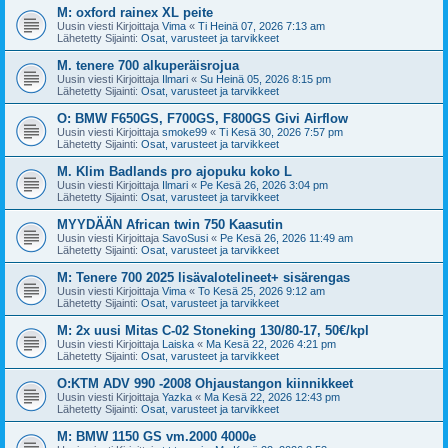
M: oxford rainex XL peite
Uusin viesti Kirjoittaja
Vima
«
Ti Heinä 07, 2026 7:13 am
Lähetetty Sijainti:
Osat, varusteet ja tarvikkeet
M. tenere 700 alkuperäisrojua
Uusin viesti Kirjoittaja
Ilmari
«
Su Heinä 05, 2026 8:15 pm
Lähetetty Sijainti:
Osat, varusteet ja tarvikkeet
O: BMW F650GS, F700GS, F800GS Givi Airflow
Uusin viesti Kirjoittaja
smoke99
«
Ti Kesä 30, 2026 7:57 pm
Lähetetty Sijainti:
Osat, varusteet ja tarvikkeet
M. Klim Badlands pro ajopuku koko L
Uusin viesti Kirjoittaja
Ilmari
«
Pe Kesä 26, 2026 3:04 pm
Lähetetty Sijainti:
Osat, varusteet ja tarvikkeet
MYYDÄÄN African twin 750 Kaasutin
Uusin viesti Kirjoittaja
SavoSusi
«
Pe Kesä 26, 2026 11:49 am
Lähetetty Sijainti:
Osat, varusteet ja tarvikkeet
M: Tenere 700 2025 lisävalotelineet+ sisärengas
Uusin viesti Kirjoittaja
Vima
«
To Kesä 25, 2026 9:12 am
Lähetetty Sijainti:
Osat, varusteet ja tarvikkeet
M: 2x uusi Mitas C-02 Stoneking 130/80-17, 50€/kpl
Uusin viesti Kirjoittaja
Laiska
«
Ma Kesä 22, 2026 4:21 pm
Lähetetty Sijainti:
Osat, varusteet ja tarvikkeet
O:KTM ADV 990 -2008 Ohjaustangon kiinnikkeet
Uusin viesti Kirjoittaja
Yazka
«
Ma Kesä 22, 2026 12:43 pm
Lähetetty Sijainti:
Osat, varusteet ja tarvikkeet
M: BMW 1150 GS vm.2000 4000e