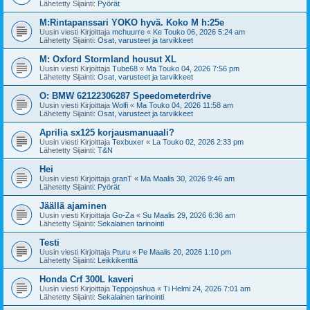
Lähetetty Sijainti:
Pyörät
M:Rintapanssari YOKO hyvä. Koko M h:25e
Uusin viesti Kirjoittaja
mchuurre
«
Ke Touko 06, 2026 5:24 am
Lähetetty Sijainti:
Osat, varusteet ja tarvikkeet
M: Oxford Stormland housut XL
Uusin viesti Kirjoittaja
Tube68
«
Ma Touko 04, 2026 7:56 pm
Lähetetty Sijainti:
Osat, varusteet ja tarvikkeet
O: BMW 62122306287 Speedometerdrive
Uusin viesti Kirjoittaja
Wolfi
«
Ma Touko 04, 2026 11:58 am
Lähetetty Sijainti:
Osat, varusteet ja tarvikkeet
Aprilia sx125 korjausmanuaali?
Uusin viesti Kirjoittaja
Texbuxer
«
La Touko 02, 2026 2:33 pm
Lähetetty Sijainti:
T&N
Hei
Uusin viesti Kirjoittaja
granT
«
Ma Maalis 30, 2026 9:46 am
Lähetetty Sijainti:
Pyörät
Jäällä ajaminen
Uusin viesti Kirjoittaja
Go-Za
«
Su Maalis 29, 2026 6:36 am
Lähetetty Sijainti:
Sekalainen tarinointi
Testi
Uusin viesti Kirjoittaja
Pturu
«
Pe Maalis 20, 2026 1:10 pm
Lähetetty Sijainti:
Leikkikenttä
Honda Crf 300L kaveri
Uusin viesti Kirjoittaja
Teppojoshua
«
Ti Helmi 24, 2026 7:01 am
Lähetetty Sijainti:
Sekalainen tarinointi