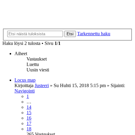
Tarkennettu haku
Etsi
Haku löysi 2 tulosta • Sivu
1
/
1
Aiheet
Vastaukset
Luettu
Uusin viesti
Locus map
Kirjoittaja
Justeeri
»
Su Huhti 15, 2018 5:15 pm
» Sijainti:
Navigointi
1
…
14
15
16
17
18
265
Vastaukset