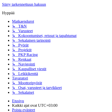
Siirry tarkennettuun hakuun
Hyppää
Matkaendurot
↳ T&N
↳ Varusteet
↳ Kokoontumiset, reissut ja tapahtumat
↳ Sekalainen tarinointi
↳ Pyörät
↳ Projektit
↳ PKP Racing
↳ Renkaat
↳ Navigointi
↳ Kaupalliset viestit
↳ Leikkikenttä
Tavaratori
↳ Moottoripyörät
↳ Osat, varusteet ja tarvikkeet
↳ Sekalaiset
Etusivu
Kaikki ajat ovat
UTC+03:00
Poista evästeet