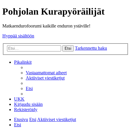
Pohjolan Kurapyöräilijät
Matkaendurofoorumi kaikille enduron ystäville!
Hyppää sisältöön
Tarkennettu haku
Etsi
Pikalinkit
Vastaamattomat aiheet
Aktiiviset viestiketjut
Etsi
UKK
Kirjaudu sisään
Rekisteröidy
Etusivu
Etsi
Aktiiviset viestiketjut
Etsi