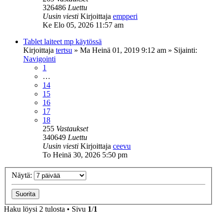
326486
Luettu
Uusin viesti
Kirjoittaja
empperi
Ke Elo 05, 2026 11:57 am
Tablet laiteet mp käytössä
Kirjoittaja
tertsu
»
Ma Heinä 01, 2019 9:12 am
» Sijainti:
Navigointi
1
…
14
15
16
17
18
255
Vastaukset
340649
Luettu
Uusin viesti
Kirjoittaja
ceevu
To Heinä 30, 2026 5:50 pm
Näytä:
Haku löysi 2 tulosta • Sivu
1
/
1