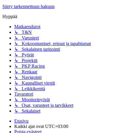
Siirry tarkennettuun hakuun
Hyppää
Matkaendurot
↳ T&N
↳ Varusteet
↳ Kokoontumiset, reissut ja tapahtumat
↳ Sekalainen tarinointi
↳ Pyörät
↳ Projektit
↳ PKP Racing
↳ Renkaat
↳ Navigointi
↳ Kaupalliset viestit
↳ Leikkikenttä
Tavaratori
↳ Moottoripyörät
↳ Osat, varusteet ja tarvikkeet
↳ Sekalaiset
Etusivu
Kaikki ajat ovat
UTC+03:00
Poista evästeet