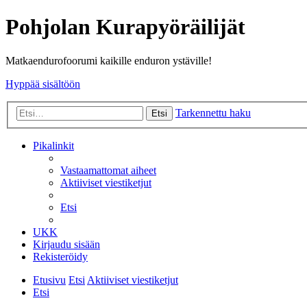
Pohjolan Kurapyöräilijät
Matkaendurofoorumi kaikille enduron ystäville!
Hyppää sisältöön
Tarkennettu haku
Etsi
Pikalinkit
Vastaamattomat aiheet
Aktiiviset viestiketjut
Etsi
UKK
Kirjaudu sisään
Rekisteröidy
Etusivu
Etsi
Aktiiviset viestiketjut
Etsi