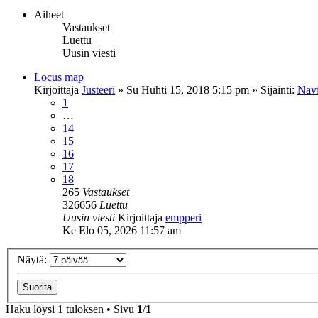
Aiheet
Vastaukset
Luettu
Uusin viesti
Locus map
Kirjoittaja
Justeeri
»
Su Huhti 15, 2018 5:15 pm
» Sijainti:
Navi
1
…
14
15
16
17
18
265
Vastaukset
326656
Luettu
Uusin viesti
Kirjoittaja
empperi
Ke Elo 05, 2026 11:57 am
Näytä:
Haku löysi 1 tuloksen • Sivu
1
/
1