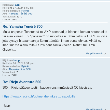
Kirjoittaja
Happi
Ke Huhti 17, 2024 8:59 am
Keskustelualue:
Pyörät
Aihe:
Yamaha Ténéré 700
Vastaukset:
3279
Luettu:
2249701
Re: Yamaha Ténéré 700
Mulla on perus Teneressä toi AXP panssari ja hienosti kehtaa nostaa siitä
tai ajaa kiveen. Toi "panssari" on rungoltaa n. 8mm paksua HDPE muovia
jota pystyy hitsaamaan ja lämmittämään ilman punahehkua. Älkää nyt
ihan surutta ajako tolla AXP:n panssarilla kiveen. Nätisti tuli T7:n
öljypohj...
Hyppää viestiin
Kirjoittaja
Happi
Ke Huhti 10, 2024 6:39 pm
Keskustelualue:
Pyörät
Aihe:
Rieju Aventura 500
Vastaukset:
7
Luettu:
7730
Re: Rieju Aventura 500
300:n Rieju pääsee testiin kauden ensimmäisissä CC-kisoissa.
https://www.xracing.fi/uutinen/henrikss ... sapoluille
Happi
Hyppää viestiin