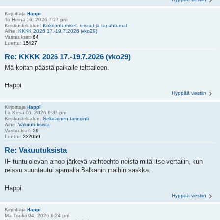
Kirjoittaja
Happi
To Heinä 16, 2026 7:27 pm
Keskustelualue:
Kokoontumiset, reissut ja tapahtumat
Aihe:
KKKK 2026 17.-19.7.2026 (vko29)
Vastaukset:
64
Luettu:
15427
Re: KKKK 2026 17.-19.7.2026 (vko29)
Mä koitan päästä paikalle telttaileen.
Happi
Hyppää viestiin
Kirjoittaja
Happi
La Kesä 06, 2026 9:37 pm
Keskustelualue:
Sekalainen tarinointi
Aihe:
Vakuutuksista
Vastaukset:
29
Luettu:
232059
Re: Vakuutuksista
IF tuntu olevan ainoo järkevä vaihtoehto noista mitä itse vertailin, kun
reissu suuntautui ajamalla Balkanin maihin saakka.
Happi
Hyppää viestiin
Kirjoittaja
Happi
Ma Touko 04, 2026 6:24 pm