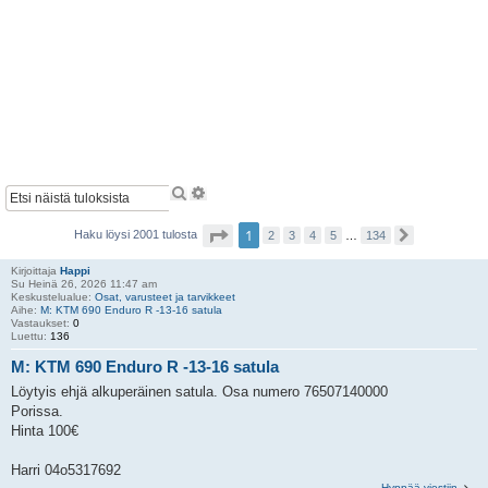
E
T
t
a
s
r
S
1
Haku löysi 2001 tulosta
2
3
4
5
…
134
S
i
k
i
e
e
v
u
n
u
Kirjoittaja
Happi
r
n
1
Su Heinä 26, 2026 11:47 am
a
/
Keskustelualue:
Osat, varusteet ja tarvikkeet
e
a
1
Aihe:
M: KTM 690 Enduro R -13-16 satula
t
v
3
Vastaukset:
0
a
t
4
Luettu:
136
u
h
M: KTM 690 Enduro R -13-16 satula
a
k
Löytyis ehjä alkuperäinen satula. Osa numero 76507140000
u
Porissa.
Hinta 100€
Harri 04o5317692
Hyppää viestiin