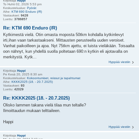
Kirjoittaja
Happi
To Huhti 02, 2026 5:53 pm
Keskustelualue:
Pyörät
Aihe:
KTM 690 Enduro (/R)
Vastaukset:
9428
Luettu:
3786857
Re: KTM 690 Enduro (/R)
Kytkimestä vielä. Otin omasta moposta 50tkm kohdalla kytkinlevyt
irti,ihan vaan tarkastaakseni. Mittausten perusteella uuden veroiset.
Vanhat paikoilleen ja ajoa. Nyt 75tkm ajettu, ei luista vieläkään. Toisaalta
oon nähnyt, kun yhdellä suolla poltetaan 690:n kytkin eli ajotavalla on
merkitystä. Kytk...
Hyppää viestiin
Kirjoittaja
Happi
Pe Kesä 20, 2025 8:30 am
Keskustelualue:
Kokoontumiset, reissut ja tapahtumat
Aihe:
KKKK2025 (18. - 20.7.2025)
Vastaukset:
93
Luettu:
42029
Re: KKKK2025 (18. - 20.7.2025)
Olisko lammen takana vielä tilaa mun teltalle?
Ilmoittaudun mukaan telttaileen.
Happi
Hyppää viestiin
Kirjoittaja
Happi