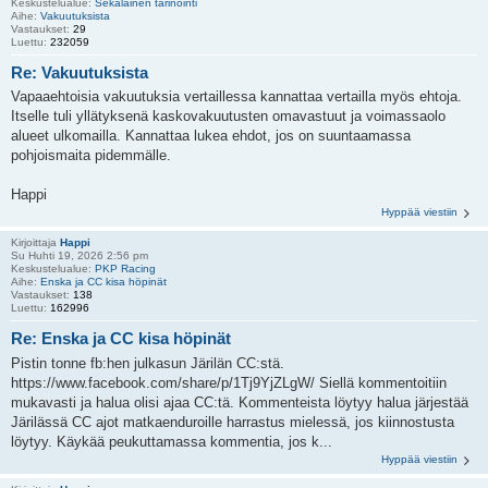
Keskustelualue:
Sekalainen tarinointi
Aihe:
Vakuutuksista
Vastaukset:
29
Luettu:
232059
Re: Vakuutuksista
Vapaaehtoisia vakuutuksia vertaillessa kannattaa vertailla myös ehtoja.
Itselle tuli yllätyksenä kaskovakuutusten omavastuut ja voimassaolo
alueet ulkomailla. Kannattaa lukea ehdot, jos on suuntaamassa
pohjoismaita pidemmälle.
Happi
Hyppää viestiin
Kirjoittaja
Happi
Su Huhti 19, 2026 2:56 pm
Keskustelualue:
PKP Racing
Aihe:
Enska ja CC kisa höpinät
Vastaukset:
138
Luettu:
162996
Re: Enska ja CC kisa höpinät
Pistin tonne fb:hen julkasun Järilän CC:stä.
https://www.facebook.com/share/p/1Tj9YjZLgW/ Siellä kommentoitiin
mukavasti ja halua olisi ajaa CC:tä. Kommenteista löytyy halua järjestää
Järilässä CC ajot matkaenduroille harrastus mielessä, jos kiinnostusta
löytyy. Käykää peukuttamassa kommentia, jos k...
Hyppää viestiin