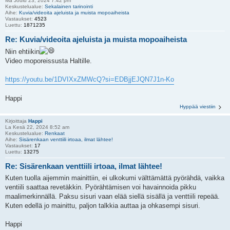
Ma Joulu 23, 2024 7:42 pm
Keskustelualue:
Sekalainen tarinointi
Aihe:
Kuvia/videoita ajeluista ja muista mopoaiheista
Vastaukset:
4523
Luettu:
1871235
Re: Kuvia/videoita ajeluista ja muista mopoaiheista
Niin ehtiikin
Video moporeissusta Haltille.
https://youtu.be/1DVIXxZMWcQ?si=EDBjjEJQN7J1n-Ko
Happi
Hyppää viestiin
Kirjoittaja
Happi
La Kesä 22, 2024 8:52 am
Keskustelualue:
Renkaat
Aihe:
Sisärenkaan venttiili irtoaa, ilmat lähtee!
Vastaukset:
17
Luettu:
13275
Re: Sisärenkaan venttiili irtoaa, ilmat lähtee!
Kuten tuolla aijemmin mainittiin, ei ulkokumi välttämättä pyörähdä, vaikka
ventiili saattaa revetäkkin. Pyörähtämisen voi havainnoida pikku
maalimerkinnällä. Paksu sisuri vaan elää siellä sisällä ja venttiili repeää.
Kuten edellä jo mainittu, paljon talkkia auttaa ja ohkasempi sisuri.
Happi