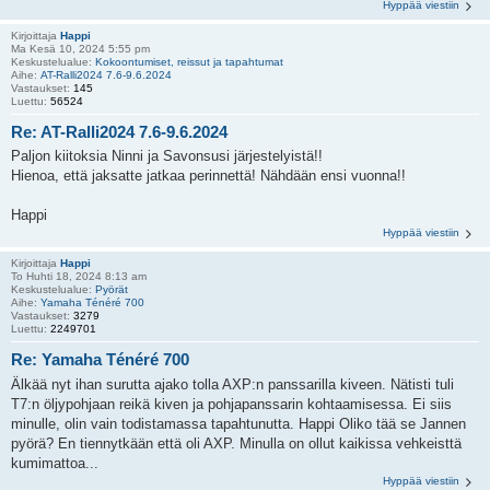
Hyppää viestiin
Kirjoittaja
Happi
Ma Kesä 10, 2024 5:55 pm
Keskustelualue:
Kokoontumiset, reissut ja tapahtumat
Aihe:
AT-Ralli2024 7.6-9.6.2024
Vastaukset:
145
Luettu:
56524
Re: AT-Ralli2024 7.6-9.6.2024
Paljon kiitoksia Ninni ja Savonsusi järjestelyistä!!
Hienoa, että jaksatte jatkaa perinnettä! Nähdään ensi vuonna!!
Happi
Hyppää viestiin
Kirjoittaja
Happi
To Huhti 18, 2024 8:13 am
Keskustelualue:
Pyörät
Aihe:
Yamaha Ténéré 700
Vastaukset:
3279
Luettu:
2249701
Re: Yamaha Ténéré 700
Älkää nyt ihan surutta ajako tolla AXP:n panssarilla kiveen. Nätisti tuli
T7:n öljypohjaan reikä kiven ja pohjapanssarin kohtaamisessa. Ei siis
minulle, olin vain todistamassa tapahtunutta. Happi Oliko tää se Jannen
pyörä? En tiennytkään että oli AXP. Minulla on ollut kaikissa vehkeisttä
kumimattoa...
Hyppää viestiin