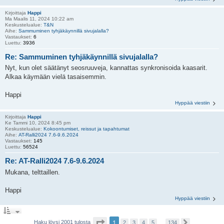
Kirjoittaja
Happi
Ma Maalis 11, 2024 10:22 am
Keskustelualue:
T&N
Aihe:
Sammuminen tyhjäkäynnillä sivujalalla?
Vastaukset:
6
Luettu:
3936
Re: Sammuminen tyhjäkäynnillä sivujalalla?
Nyt, kun olet säätänyt seosruuveja, kannattas synkronisoida kaasarit.
Alkaa käymään vielä tasaisemmin.
Happi
Hyppää viestiin
Kirjoittaja
Happi
Ke Tammi 10, 2024 8:45 pm
Keskustelualue:
Kokoontumiset, reissut ja tapahtumat
Aihe:
AT-Ralli2024 7.6-9.6.2024
Vastaukset:
145
Luettu:
56524
Re: AT-Ralli2024 7.6-9.6.2024
Mukana, telttaillen.
Happi
Hyppää viestiin
S
1
Haku löysi 2001 tulosta
2
3
4
5
…
134
S