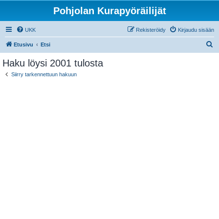
Pohjolan Kurapyöräilijät
UKK
Rekisteröidy
Kirjaudu sisään
E
Etusivu
Etsi
t
Haku löysi 2001 tulosta
s
Siirry tarkennettuun hakuun
i