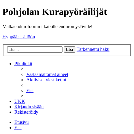
Pohjolan Kurapyöräilijät
Matkaendurofoorumi kaikille enduron ystäville!
Hyppää sisältöön
Tarkennettu haku
Etsi
Pikalinkit
Vastaamattomat aiheet
Aktiiviset viestiketjut
Etsi
UKK
Kirjaudu sisään
Rekisteröidy
Etusivu
Etsi