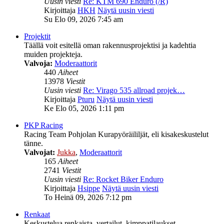
Uusin viesti
Re: KTM 690 Enduro (/R)
Kirjoittaja
HKH
Näytä uusin viesti
Su Elo 09, 2026 7:45 am
Projektit
Täällä voit esitellä oman rakennusprojektisi ja kadehtia
muiden projekteja.
Valvoja:
Moderaattorit
440
Aiheet
13978
Viestit
Uusin viesti
Re: Virago 535 allroad projek…
Kirjoittaja
Pturu
Näytä uusin viesti
Ke Elo 05, 2026 1:11 pm
PKP Racing
Racing Team Pohjolan Kurapyöräililjät, eli kisakeskustelut
tänne.
Valvojat:
Jukka
,
Moderaattorit
165
Aiheet
2741
Viestit
Uusin viesti
Re: Rocket Biker Enduro
Kirjoittaja
Hsippe
Näytä uusin viesti
To Heinä 09, 2026 7:12 pm
Renkaat
Keskustelua renkaista, vertailut, kimppatilaukset