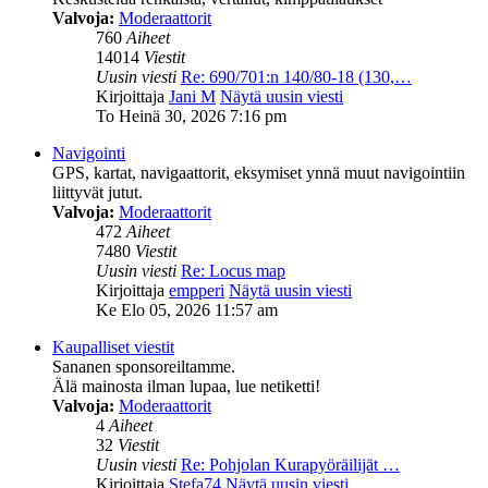
Valvoja:
Moderaattorit
760
Aiheet
14014
Viestit
Uusin viesti
Re: 690/701:n 140/80-18 (130,…
Kirjoittaja
Jani M
Näytä uusin viesti
To Heinä 30, 2026 7:16 pm
Navigointi
GPS, kartat, navigaattorit, eksymiset ynnä muut navigointiin
liittyvät jutut.
Valvoja:
Moderaattorit
472
Aiheet
7480
Viestit
Uusin viesti
Re: Locus map
Kirjoittaja
empperi
Näytä uusin viesti
Ke Elo 05, 2026 11:57 am
Kaupalliset viestit
Sananen sponsoreiltamme.
Älä mainosta ilman lupaa, lue netiketti!
Valvoja:
Moderaattorit
4
Aiheet
32
Viestit
Uusin viesti
Re: Pohjolan Kurapyöräilijät …
Kirjoittaja
Stefa74
Näytä uusin viesti