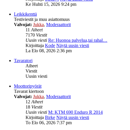
Ke Huhti 15, 2026 9:24 pm
Leikkikenttä
Testiviestit ja muu asiattomuus
Valvojat:
Jukka
,
Moderaattorit
11
Aiheet
7170
Viestit
Uusin viesti
Re: Huonoa palvelua,tai rahal…
Kirjoittaja
Kode
Näytä uusin viesti
La Elo 08, 2026 2:36 pm
Tavaratori
Aiheet
Viestit
Uusin viesti
Moottoripyörät
Tavarat kiertoon
Valvojat:
Jukka
,
Moderaattorit
12
Aiheet
18
Viestit
Uusin viesti
M: KTM 690 Enduro R 2014
Kirjoittaja
Birke
Näytä uusin viesti
To Elo 06, 2026 7:37 pm