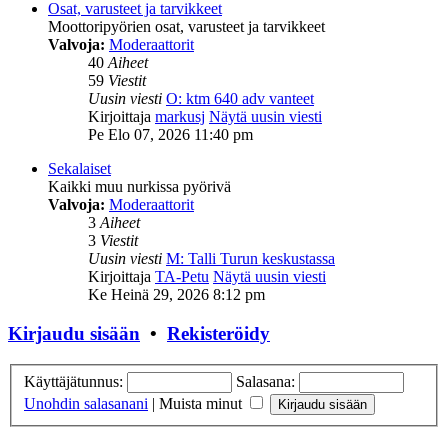
Osat, varusteet ja tarvikkeet
Moottoripyörien osat, varusteet ja tarvikkeet
Valvoja:
Moderaattorit
40
Aiheet
59
Viestit
Uusin viesti
O: ktm 640 adv vanteet
Kirjoittaja
markusj
Näytä uusin viesti
Pe Elo 07, 2026 11:40 pm
Sekalaiset
Kaikki muu nurkissa pyörivä
Valvoja:
Moderaattorit
3
Aiheet
3
Viestit
Uusin viesti
M: Talli Turun keskustassa
Kirjoittaja
TA-Petu
Näytä uusin viesti
Ke Heinä 29, 2026 8:12 pm
Kirjaudu sisään
•
Rekisteröidy
Käyttäjätunnus:
Salasana:
Unohdin salasanani
|
Muista minut