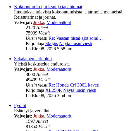
Kokoontumiset, reissut ja tapahtumat
Ilmoituksia tulevista kokoontumisista ja tarinoita menneistä.
Reissutarinat ja jorinat.
Valvojat:
Jukka
,
Moderaattorit
2120
Aiheet
75939
Viestit
Uusin viesti
Re: Vaasan tiistai-ajot soral…
Kirjoittaja
Skogis
Näytä uusin viesti
La Elo 08, 2026 5:58 pm
Sekalainen tarinointi
Yleistä keskustelua enduroista
Valvojat:
Jukka
,
Moderaattorit
3000
Aiheet
49409
Viestit
Uusin viesti
Re: Honda Crf 300L kaveri
Kirjoittaja
XL250R
Näytä uusin viesti
La Elo 08, 2026 3:54 pm
Pyörät
Esittelyt ja vertailut
Valvojat:
Jukka
,
Moderaattorit
1597
Aiheet
81854
Viestit