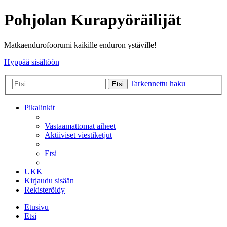
Pohjolan Kurapyöräilijät
Matkaendurofoorumi kaikille enduron ystäville!
Hyppää sisältöön
Tarkennettu haku
Etsi
Pikalinkit
Vastaamattomat aiheet
Aktiiviset viestiketjut
Etsi
UKK
Kirjaudu sisään
Rekisteröidy
Etusivu
Etsi