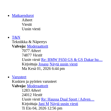
Matkaendurot
Aiheet
Viestit
Uusin viesti
T&N
Tekniikka & Näperrys
Valvoja:
Moderaattorit
7077
Aiheet
74877
Viestit
Uusin viesti
Re: BMW F650 GS & GS Dakar hu…
Kirjoittaja
Josasu
Näytä uusin viesti
Ma Kesä 01, 2026 6:44 pm
Varusteet
Kuskien ja pyörien varusteet
Valvoja:
Moderaattorit
1283
Aiheet
24012
Viestit
Uusin viesti
Re: Haussa Dual Sport / Adven…
Kirjoittaja
Jani M
Näytä uusin viesti
Ti Elo 04, 2026 12:56 pm