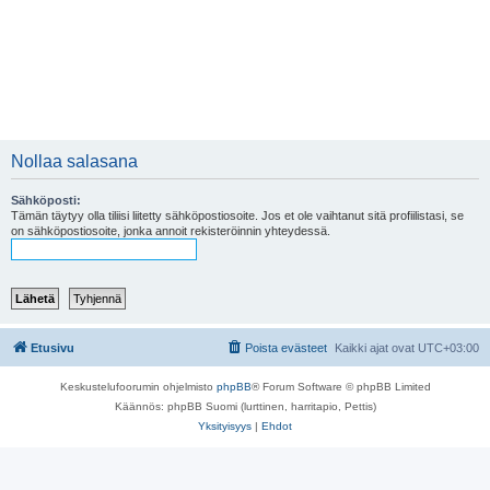
Nollaa salasana
Sähköposti:
Tämän täytyy olla tiliisi liitetty sähköpostiosoite. Jos et ole vaihtanut sitä profiilistasi, se
on sähköpostiosoite, jonka annoit rekisteröinnin yhteydessä.
Etusivu
Poista evästeet
Kaikki ajat ovat
UTC+03:00
Keskustelufoorumin ohjelmisto
phpBB
® Forum Software © phpBB Limited
Käännös: phpBB Suomi (lurttinen, harritapio, Pettis)
Yksityisyys
|
Ehdot