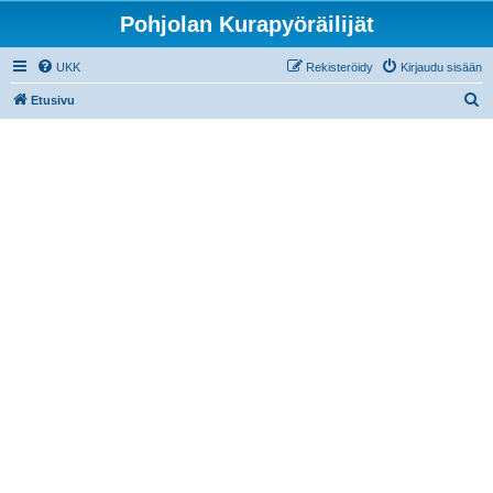
Pohjolan Kurapyöräilijät
UKK
Rekisteröidy
Kirjaudu sisään
E
Etusivu
t
s
i