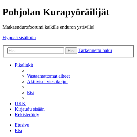
Pohjolan Kurapyöräilijät
Matkaendurofoorumi kaikille enduron ystäville!
Hyppää sisältöön
Tarkennettu haku
Etsi
Pikalinkit
Vastaamattomat aiheet
Aktiiviset viestiketjut
Etsi
UKK
Kirjaudu sisään
Rekisteröidy
Etusivu
Etsi