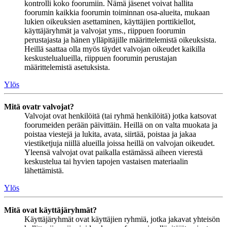
kontrolli koko foorumiin. Nämä jäsenet voivat hallita
foorumin kaikkia foorumin toiminnan osa-alueita, mukaan
lukien oikeuksien asettaminen, käyttäjien porttikiellot,
käyttäjäryhmät ja valvojat yms., riippuen foorumin
perustajasta ja hänen ylläpitäjille määrittelemistä oikeuksista.
Heillä saattaa olla myös täydet valvojan oikeudet kaikilla
keskustelualueilla, riippuen foorumin perustajan
määrittelemistä asetuksista.
Ylös
Mitä ovatr valvojat?
Valvojat ovat henkilöitä (tai ryhmä henkilöitä) jotka katsovat
foorumeiden perään päivittäin. Heillä on on valta muokata ja
poistaa viestejä ja lukita, avata, siirtää, poistaa ja jakaa
viestiketjuja niillä alueilla joissa heillä on valvojan oikeudet.
Yleensä valvojat ovat paikalla estämässä aiheen vierestä
keskustelua tai hyvien tapojen vastaisen materiaalin
lähettämistä.
Ylös
Mitä ovat käyttäjäryhmät?
Käyttäjäryhmät ovat käyttäjien ryhmiä, jotka jakavat yhteisön