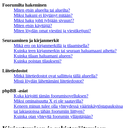
Foorumilta hakeminen
Miten etsin alueelta tai alueilta?
Miksi hakuni ei löytänyt mitään?
Miksi haku johti tyhjään sivuun!?
Miten etsin käyttäjiä?
Miten löydän omat viestini ja viestiketjuni?
Seuraaminen ja kirjanmerkit
Mikä ero on kirjanmerkillä ja tilaamisella?
Kuinka teen kirjanmerkin tai seuraan haluamaani aihetta?
Kuinka tilaan haluamani alueen?
Kuinka poistan tilaukseni?
Liitetiedostot
Mitkä liitetiedostot ovat sallittuja tällä alueella?
Mistä löydän lähettämäni liitetiedostot?
phpBB -asiat
Kuka kirjoitti tämän foorumisovelluksen?
Miksi ominaisuutta X ei ole saatavilla?
Keneen minun tulee olla yhteydessä väärinkäytöstapauksissa
tai lakiasioissa tähän foorumiin liittyen?
Kuinka otan yhteyttä foorumin ylläpitäjään?