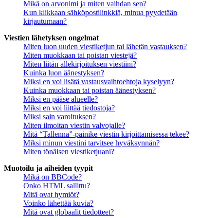
Mikä on arvonimi ja miten vaihdan sen?
Kun klikkaan sähköpostilinkkiä, minua pyydetään
kirjautumaan?
Viestien lähetyksen ongelmat
Miten luon uuden viestiketjun tai lähetän vastauksen?
Miten muokkaan tai poistan viestejä?
Miten liitän allekirjoituksen viestiini?
Kuinka luon äänestyksen?
Miksi en voi lisätä vastausvaihtoehtoja kyselyyn?
Kuinka muokkaan tai poistan äänestyksen?
Miksi en pääse alueelle?
Miksi en voi liittää tiedostoja?
Miksi sain varoituksen?
Miten ilmoitan viestin valvojalle?
Mitä “Tallenna”-painike viestin kirjoittamisessa tekee?
Miksi minun viestini tarvitsee hyväksynnän?
Miten tönäisen viestiketjuani?
Muotoilu ja aiheiden tyypit
Mikä on BBCode?
Onko HTML sallittu?
Mitä ovat hymiöt?
Voinko lähettää kuvia?
Mitä ovat globaalit tiedotteet?