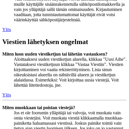
muille käyttäjille sisäänrakennetulla sähköpostilomakkeella ja
vain jos ylläpitäjä sallii tämän ominaisuuden. Kirjautuminen
vaaditaan, jotta tunnistautumattomat käyttäjät eivät voisi
väärinkäyttää sähköpostijärjestelmää.
Ylös
Viestien lähetyksen ongelmat
Miten luon uuden viestiketjun tai lähetän vastauksen?
Aloittaaksesi uuden viestiketjun alueella, klikkaa "Uusi Aihe".
Vastataksesi viestiketjuun klikkaa "Vastaa Viestiin". Viestien
kirjoittaminen voi vaatia rekisteröitymisen. Lista sinun
oikeuksistasi alueella on nähtävillä alueen ja viestiketjun
alalaidassa. Esimerkiksi: Voit kirjoittaa uusia viestejä, Voit
lähettää liitetiedostoja, jne.
Ylös
Miten muokkaan tai poistan viestejä?
Jos et ole foorumin ylläpitäjä tai valvoja, voit muokata vain
omia viestejäsi. Voit muokata viestiä klikkaamalla muokkaa-
painiketta haluamassasi viestissä. Joskus painike toimii vain
tietyn ajan viestin luomisen jälkeen. Jos joku on jo vastannut