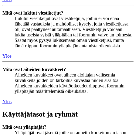
Mitä ovat lukitut viestiketjut?
Lukitut viestiketjut ovat viestiketjuja, joihin ei voi enää
lähettää vastauksia ja mahdolliset kyselyt joita viestiketjussa
oli, ovat päättyneet automaattisesti. Viestiketjuja voidaan
lukita useista syistä ylläpitäjän tai foorumin valvojan toimesta.
Saatat myös pystyä lukitsemaan oman viestiketjusi, mutta
tämä riippuu foorumin ylläpitäjän antamista oikeuksista.
Ylös
Mitä ovat aiheiden kuvakkeet?
Aiheiden kuvakkeet ovat aiheen aloittajan valitsemia
kuvakkeita joiden on tarkoitus kuvastaa niiden sisältöä.
Aiheiden kuvakkeiden käyttöoikeudet riippuvat foorumin
ylläpitäjän määrittelemistä oikeuksista.
Ylös
Käyttäjätasot ja ryhmät
Mitä ovat ylläpitäjät?
Ylläpitäjät ovat jäseniä joille on annettu korkeimman tason