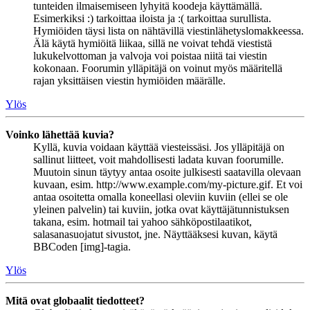
tunteiden ilmaisemiseen lyhyitä koodeja käyttämällä.
Esimerkiksi :) tarkoittaa iloista ja :( tarkoittaa surullista.
Hymiöiden täysi lista on nähtävillä viestinlähetyslomakkeessa.
Älä käytä hymiöitä liikaa, sillä ne voivat tehdä viestistä
lukukelvottoman ja valvoja voi poistaa niitä tai viestin
kokonaan. Foorumin ylläpitäjä on voinut myös määritellä
rajan yksittäisen viestin hymiöiden määrälle.
Ylös
Voinko lähettää kuvia?
Kyllä, kuvia voidaan käyttää viesteissäsi. Jos ylläpitäjä on
sallinut liitteet, voit mahdollisesti ladata kuvan foorumille.
Muutoin sinun täytyy antaa osoite julkisesti saatavilla olevaan
kuvaan, esim. http://www.example.com/my-picture.gif. Et voi
antaa osoitetta omalla koneellasi oleviin kuviin (ellei se ole
yleinen palvelin) tai kuviin, jotka ovat käyttäjätunnistuksen
takana, esim. hotmail tai yahoo sähköpostilaatikot,
salasanasuojatut sivustot, jne. Näyttääksesi kuvan, käytä
BBCoden [img]-tagia.
Ylös
Mitä ovat globaalit tiedotteet?