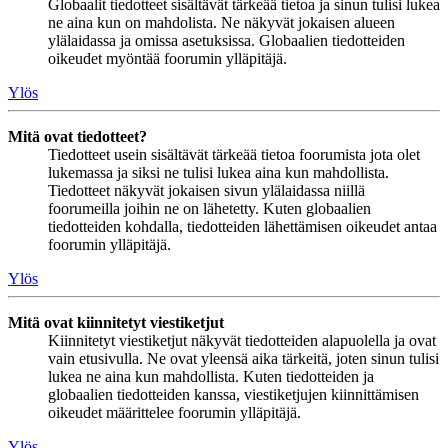
Globaalit tiedotteet sisältävät tärkeää tietoa ja sinun tulisi lukea
ne aina kun on mahdolista. Ne näkyvät jokaisen alueen
ylälaidassa ja omissa asetuksissa. Globaalien tiedotteiden
oikeudet myöntää foorumin ylläpitäjä.
Ylös
Mitä ovat tiedotteet?
Tiedotteet usein sisältävät tärkeää tietoa foorumista jota olet
lukemassa ja siksi ne tulisi lukea aina kun mahdollista.
Tiedotteet näkyvät jokaisen sivun ylälaidassa niillä
foorumeilla joihin ne on lähetetty. Kuten globaalien
tiedotteiden kohdalla, tiedotteiden lähettämisen oikeudet antaa
foorumin ylläpitäjä.
Ylös
Mitä ovat kiinnitetyt viestiketjut
Kiinnitetyt viestiketjut näkyvät tiedotteiden alapuolella ja ovat
vain etusivulla. Ne ovat yleensä aika tärkeitä, joten sinun tulisi
lukea ne aina kun mahdollista. Kuten tiedotteiden ja
globaalien tiedotteiden kanssa, viestiketjujen kiinnittämisen
oikeudet määrittelee foorumin ylläpitäjä.
Ylös