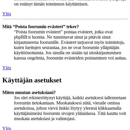
on estänyt tämän toiminnon käyttämisen.
Ylös
Mitä “Poista foorumin evästeet” tekee?
“Poista foorumin evästeet” poistaa evästeet, jotka ovat
phpBB:n luomia. Ne tunnistavat sinut ja pitävät sinut
kirjautuneena foorumille. Evästeet tarjoavat myös toimintoja,
kuten luettujen seurantaa, jos ne ovat foorumin ylläpitäjän
käyttöönottamia. Jos sinulla on sisään tai uloskirjautumisen
kanssa ongelmia, foorumin evästeiden poistaminen voi auttaa.
Ylös
Käyttäjän asetukset
Miten muutan asetuksiani?
Jos olet rekisteröitynyt käyttäjä, kaikki asetuksesi tallennetaan
foorumin tietokantaan. Muokataksesi niitä, vieraile omissa
asetuksissa, johon vievä linkki löytyy yleensä klikkaamalla
käyttäjänimeäsi foorumin sivujen ylälaidassa. Tätä kautta voit
muokata asetuksiasi ja valintojasi.
Ylös