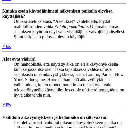
Kuinka estän käyttäjänimeni näkymisen paikalla olevissa
käyttäjissä?
Omissa asetuksissasi, “Asetukset”-välilehdellä, löydät
mahdollisuuden valita
Piilota paikallaolo
. Ottamalla tämän
asetuksen käyttöön näyt vain ylläpitäjille, valvojille ja itsellesi.
Sinut lasketaan piilossa oleviin käyttäjiin.
Ylös
Ajat ovat väärin!
On mahdollista, että näytetty aika on eri aikavyöhykkeeltä
kuin se jossa itse olet. Tässä tapauksessa valitse omista
asetuksista oma aikavyöhykkeesi, esim. Lontoo, Pariisi, New
York, Sidney, jne. Huomaathan, että aikavyöhykkeen
vaihtaminen, kuten monet muutkin asetukset ovat vain
rekisteröityneille käyttäjille. Jos et ole rekisteröitynyt, tämä on
hyvä aika tehdä niin.
Ylös
Vaihdoin aikavyöhykkeen ja kellonaika on silti väärin!
Jos olet varmasti valinnut oikean aikavyöhykkeen ja aika on
silti väärin, on palvelimen kellonaika väärin. Ota yhteyttä