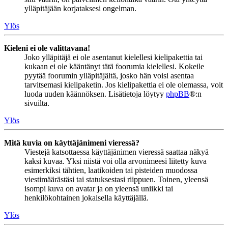
ylläpitäjään korjataksesi ongelman.
Ylös
Kieleni ei ole valittavana!
Joko ylläpitäjä ei ole asentanut kielellesi kielipakettia tai
kukaan ei ole kääntänyt tätä foorumia kielellesi. Kokeile
pyytää foorumin ylläpitäjältä, josko hän voisi asentaa
tarvitsemasi kielipaketin. Jos kielipakettia ei ole olemassa, voit
luoda uuden käännöksen. Lisätietoja löytyy
phpBB
®:n
sivuilta.
Ylös
Mitä kuvia on käyttäjänimeni vieressä?
Viestejä katsottaessa käyttäjänimen vieressä saattaa näkyä
kaksi kuvaa. Yksi niistä voi olla arvonimeesi liitetty kuva
esimerkiksi tähtien, laatikoiden tai pisteiden muodossa
viestimäärästäsi tai statuksestasi riippuen. Toinen, yleensä
isompi kuva on avatar ja on yleensä uniikki tai
henkilökohtainen jokaisella käyttäjällä.
Ylös