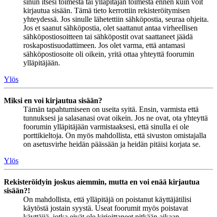
sinun itsesi toimesta tai ylläpitäjän toimesta ennen kuin voit
kirjautua sisään. Tämä tieto kerrottiin rekisteröitymisen
yhteydessä. Jos sinulle lähetettiin sähköpostia, seuraa ohjeita.
Jos et saanut sähköpostia, olet saattanut antaa virheellisen
sähköpostiosoitteen tai sähköpostit ovat saattaneet jäädä
roskapostisuodattimeen. Jos olet varma, että antamasi
sähköpostiosoite oli oikein, yritä ottaa yhteyttä foorumin
ylläpitäjään.
Ylös
Miksi en voi kirjautua sisään?
Tämän tapahtumiseen on useita syitä. Ensin, varmista että
tunnuksesi ja salasanasi ovat oikein. Jos ne ovat, ota yhteyttä
foorumin ylläpitäjään varmistaaksesi, että sinulla ei ole
porttikieltoja. On myös mahdollista, että sivuston omistajalla
on asetusvirhe heidän päässään ja heidän pitäisi korjata se.
Ylös
Rekisteröidyin joskus aiemmin, mutta en voi enää kirjautua
sisään?!
On mahdollista, että ylläpitäjä on poistanut käyttäjätilisi
käytöstä jostain syystä. Useat foorumit myös poistavat
käyttäjiä, jotka eivät ole kirjoittaneet pitkään aikaan