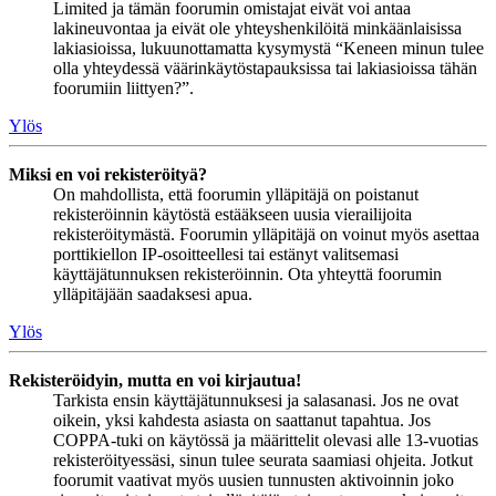
Limited ja tämän foorumin omistajat eivät voi antaa
lakineuvontaa ja eivät ole yhteyshenkilöitä minkäänlaisissa
lakiasioissa, lukuunottamatta kysymystä “Keneen minun tulee
olla yhteydessä väärinkäytöstapauksissa tai lakiasioissa tähän
foorumiin liittyen?”.
Ylös
Miksi en voi rekisteröityä?
On mahdollista, että foorumin ylläpitäjä on poistanut
rekisteröinnin käytöstä estääkseen uusia vierailijoita
rekisteröitymästä. Foorumin ylläpitäjä on voinut myös asettaa
porttikiellon IP-osoitteellesi tai estänyt valitsemasi
käyttäjätunnuksen rekisteröinnin. Ota yhteyttä foorumin
ylläpitäjään saadaksesi apua.
Ylös
Rekisteröidyin, mutta en voi kirjautua!
Tarkista ensin käyttäjätunnuksesi ja salasanasi. Jos ne ovat
oikein, yksi kahdesta asiasta on saattanut tapahtua. Jos
COPPA-tuki on käytössä ja määrittelit olevasi alle 13-vuotias
rekisteröityessäsi, sinun tulee seurata saamiasi ohjeita. Jotkut
foorumit vaativat myös uusien tunnusten aktivoinnin joko