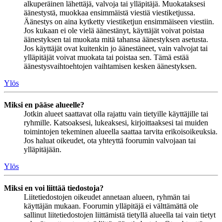
alkuperäinen lähettäjä, valvoja tai ylläpitäjä. Muokataksesi
äänestystä, muokkaa ensimmäistä viestiä viestiketjussa.
Äänestys on aina kytketty viestiketjun ensimmäiseen viestiin.
Jos kukaan ei ole vielä äänestänyt, käyttäjät voivat poistaa
äänestyksen tai muokata mitä tahansa äänestyksen asetusta.
Jos käyttäjät ovat kuitenkin jo äänestäneet, vain valvojat tai
ylläpitäjät voivat muokata tai poistaa sen. Tämä estää
äänestysvaihtoehtojen vaihtamisen kesken äänestyksen.
Ylös
Miksi en pääse alueelle?
Jotkin alueet saattavat olla rajattu vain tietyille käyttäjille tai
ryhmille. Katsoaksesi, lukeaksesi, kirjoittaaksesi tai muiden
toimintojen tekeminen alueella saattaa tarvita erikoisoikeuksia.
Jos haluat oikeudet, ota yhteyttä foorumin valvojaan tai
ylläpitäjään.
Ylös
Miksi en voi liittää tiedostoja?
Liitetiedostojen oikeudet annetaan alueen, ryhmän tai
käyttäjän mukaan. Foorumin ylläpitäjä ei välttämättä ole
sallinut liitetiedostojen liittämistä tietyllä alueella tai vain tietyt