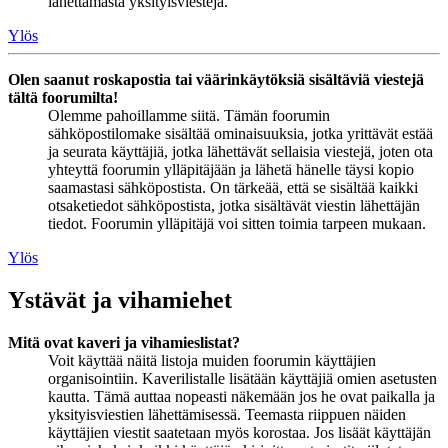
lähettämästä yksityisviestejä.
Ylös
Olen saanut roskapostia tai väärinkäytöksiä sisältäviä viestejä
tältä foorumilta!
Olemme pahoillamme siitä. Tämän foorumin
sähköpostilomake sisältää ominaisuuksia, jotka yrittävät estää
ja seurata käyttäjiä, jotka lähettävät sellaisia viestejä, joten ota
yhteyttä foorumin ylläpitäjään ja lähetä hänelle täysi kopio
saamastasi sähköpostista. On tärkeää, että se sisältää kaikki
otsaketiedot sähköpostista, jotka sisältävät viestin lähettäjän
tiedot. Foorumin ylläpitäjä voi sitten toimia tarpeen mukaan.
Ylös
Ystävät ja vihamiehet
Mitä ovat kaveri ja vihamieslistat?
Voit käyttää näitä listoja muiden foorumin käyttäjien
organisointiin. Kaverilistalle lisätään käyttäjiä omien asetusten
kautta. Tämä auttaa nopeasti näkemään jos he ovat paikalla ja
yksityisviestien lähettämisessä. Teemasta riippuen näiden
käyttäjien viestit saatetaan myös korostaa. Jos lisäät käyttäjän