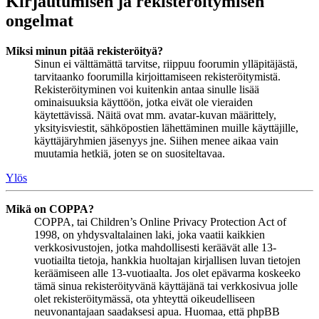
Kirjautumisen ja rekisteröitymisen
ongelmat
Miksi minun pitää rekisteröityä?
Sinun ei välttämättä tarvitse, riippuu foorumin ylläpitäjästä,
tarvitaanko foorumilla kirjoittamiseen rekisteröitymistä.
Rekisteröityminen voi kuitenkin antaa sinulle lisää
ominaisuuksia käyttöön, jotka eivät ole vieraiden
käytettävissä. Näitä ovat mm. avatar-kuvan määrittely,
yksityisviestit, sähköpostien lähettäminen muille käyttäjille,
käyttäjäryhmien jäsenyys jne. Siihen menee aikaa vain
muutamia hetkiä, joten se on suositeltavaa.
Ylös
Mikä on COPPA?
COPPA, tai Children’s Online Privacy Protection Act of
1998, on yhdysvaltalainen laki, joka vaatii kaikkien
verkkosivustojen, jotka mahdollisesti keräävät alle 13-
vuotiailta tietoja, hankkia huoltajan kirjallisen luvan tietojen
keräämiseen alle 13-vuotiaalta. Jos olet epävarma koskeeko
tämä sinua rekisteröityvänä käyttäjänä tai verkkosivua jolle
olet rekisteröitymässä, ota yhteyttä oikeudelliseen
neuvonantajaan saadaksesi apua. Huomaa, että phpBB