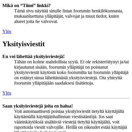
Mikä on “Tiimi” linkki?
Tämä sivu näyttää sinulle listan foorumin henkilökunnasta,
mukaanluettuna ylläpitäjät, valvojat ja muut tiedot, kuten
alueet joita he valvovat.
Ylös
Yksityisviestit
En voi lähettää yksityisviestejä!
Tähän on kolme mahdollista syytä. Et ole rekisteröitynyt ja/tai
kirjautunut sisään, foorumin ylläpitäjä on poistanut
yksityisviestit käytöstä koko foorumilta tai foorumin ylläpitäjä
on estänyt sinua lähettämästä yksityisviestejä. Ota yhteyttä
foorumin ylläpitäjään saadaksesi lisätietoja.
Ylös
Saan yksityisviestejä joita en halua!
Voit automaattisesti poistaa yksityisviestit tietyltä käyttäjältä
käyttämällä käyttäjänhallinnan viestisääntöjä. Jos saat
väärinkäytöksiä sisältäviä viestejä tietyltä käyttäjältä, voit
raportoida viestit valvojille. Heillä on oikeudet estää käyttäjiä