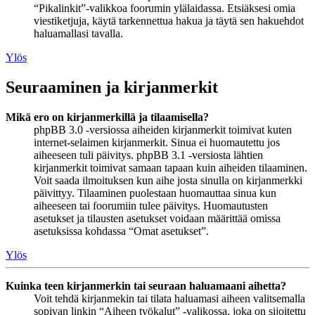
“Pikalinkit”-valikkoa foorumin ylälaidassa. Etsiäksesi omia
viestiketjuja, käytä tarkennettua hakua ja täytä sen hakuehdot
haluamallasi tavalla.
Ylös
Seuraaminen ja kirjanmerkit
Mikä ero on kirjanmerkillä ja tilaamisella?
phpBB 3.0 -versiossa aiheiden kirjanmerkit toimivat kuten
internet-selaimen kirjanmerkit. Sinua ei huomautettu jos
aiheeseen tuli päivitys. phpBB 3.1 -versiosta lähtien
kirjanmerkit toimivat samaan tapaan kuin aiheiden tilaaminen.
Voit saada ilmoituksen kun aihe josta sinulla on kirjanmerkki
päivittyy. Tilaaminen puolestaan huomauttaa sinua kun
aiheeseen tai foorumiin tulee päivitys. Huomautusten
asetukset ja tilausten asetukset voidaan määrittää omissa
asetuksissa kohdassa “Omat asetukset”.
Ylös
Kuinka teen kirjanmerkin tai seuraan haluamaani aihetta?
Voit tehdä kirjanmekin tai tilata haluamasi aiheen valitsemalla
sopivan linkin “Aiheen työkalut” -valikossa, joka on sijoitettu