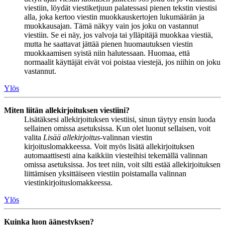
viestiin, löydät viestiketjuun palatessasi pienen tekstin viestisi
alla, joka kertoo viestin muokkauskertojen lukumäärän ja
muokkausajan. Tämä näkyy vain jos joku on vastannut
viestiin. Se ei näy, jos valvoja tai ylläpitäjä muokkaa viestiä,
mutta he saattavat jättää pienen huomautuksen viestin
muokkaamisen syistä niin halutessaan. Huomaa, että
normaalit käyttäjät eivät voi poistaa viestejä, jos niihin on joku
vastannut.
Ylös
Miten liitän allekirjoituksen viestiini?
Lisätäksesi allekirjoituksen viestiisi, sinun täytyy ensin luoda
sellainen omissa asetuksissa. Kun olet luonut sellaisen, voit
valita
Lisää allekirjoitus
-valinnan viestin
kirjoituslomakkeessa. Voit myös lisätä allekirjoituksen
automaattisesti aina kaikkiin viesteihisi tekemällä valinnan
omissa asetuksissa. Jos teet niin, voit silti estää allekirjoituksen
liittämisen yksittäiseen viestiin poistamalla valinnan
viestinkirjoituslomakkeessa.
Ylös
Kuinka luon äänestyksen?