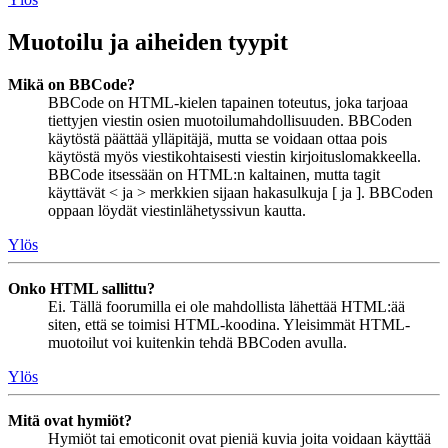
Muotoilu ja aiheiden tyypit
Mikä on BBCode?
BBCode on HTML-kielen tapainen toteutus, joka tarjoaa
tiettyjen viestin osien muotoilumahdollisuuden. BBCoden
käytöstä päättää ylläpitäjä, mutta se voidaan ottaa pois
käytöstä myös viestikohtaisesti viestin kirjoituslomakkeella.
BBCode itsessään on HTML:n kaltainen, mutta tagit
käyttävät < ja > merkkien sijaan hakasulkuja [ ja ]. BBCoden
oppaan löydät viestinlähetyssivun kautta.
Ylös
Onko HTML sallittu?
Ei. Tällä foorumilla ei ole mahdollista lähettää HTML:ää
siten, että se toimisi HTML-koodina. Yleisimmät HTML-
muotoilut voi kuitenkin tehdä BBCoden avulla.
Ylös
Mitä ovat hymiöt?
Hymiöt tai emoticonit ovat pieniä kuvia joita voidaan käyttää