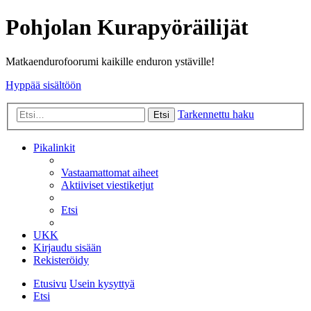
Pohjolan Kurapyöräilijät
Matkaendurofoorumi kaikille enduron ystäville!
Hyppää sisältöön
Tarkennettu haku
Etsi
Pikalinkit
Vastaamattomat aiheet
Aktiiviset viestiketjut
Etsi
UKK
Kirjaudu sisään
Rekisteröidy
Etusivu
Usein kysyttyä
Etsi