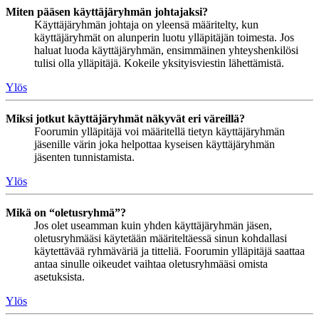
Miten pääsen käyttäjäryhmän johtajaksi?
Käyttäjäryhmän johtaja on yleensä määritelty, kun
käyttäjäryhmät on alunperin luotu ylläpitäjän toimesta. Jos
haluat luoda käyttäjäryhmän, ensimmäinen yhteyshenkilösi
tulisi olla ylläpitäjä. Kokeile yksityisviestin lähettämistä.
Ylös
Miksi jotkut käyttäjäryhmät näkyvät eri väreillä?
Foorumin ylläpitäjä voi määritellä tietyn käyttäjäryhmän
jäsenille värin joka helpottaa kyseisen käyttäjäryhmän
jäsenten tunnistamista.
Ylös
Mikä on “oletusryhmä”?
Jos olet useamman kuin yhden käyttäjäryhmän jäsen,
oletusryhmääsi käytetään määriteltäessä sinun kohdallasi
käytettävää ryhmäväriä ja titteliä. Foorumin ylläpitäjä saattaa
antaa sinulle oikeudet vaihtaa oletusryhmääsi omista
asetuksista.
Ylös