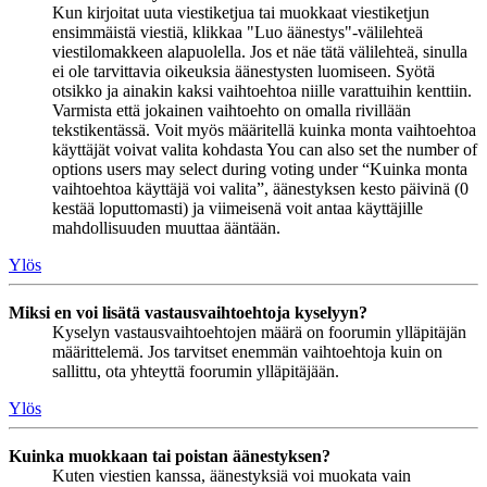
Kun kirjoitat uuta viestiketjua tai muokkaat viestiketjun
ensimmäistä viestiä, klikkaa "Luo äänestys"-välilehteä
viestilomakkeen alapuolella. Jos et näe tätä välilehteä, sinulla
ei ole tarvittavia oikeuksia äänestysten luomiseen. Syötä
otsikko ja ainakin kaksi vaihtoehtoa niille varattuihin kenttiin.
Varmista että jokainen vaihtoehto on omalla rivillään
tekstikentässä. Voit myös määritellä kuinka monta vaihtoehtoa
käyttäjät voivat valita kohdasta You can also set the number of
options users may select during voting under “Kuinka monta
vaihtoehtoa käyttäjä voi valita”, äänestyksen kesto päivinä (0
kestää loputtomasti) ja viimeisenä voit antaa käyttäjille
mahdollisuuden muuttaa ääntään.
Ylös
Miksi en voi lisätä vastausvaihtoehtoja kyselyyn?
Kyselyn vastausvaihtoehtojen määrä on foorumin ylläpitäjän
määrittelemä. Jos tarvitset enemmän vaihtoehtoja kuin on
sallittu, ota yhteyttä foorumin ylläpitäjään.
Ylös
Kuinka muokkaan tai poistan äänestyksen?
Kuten viestien kanssa, äänestyksiä voi muokata vain