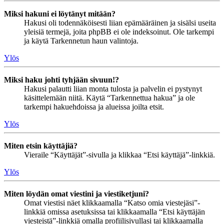
Miksi hakuni ei löytänyt mitään?
Hakusi oli todennäköisesti liian epämääräinen ja sisälsi useita
yleisiä termejä, joita phpBB ei ole indeksoinut. Ole tarkempi
ja käytä Tarkennetun haun valintoja.
Ylös
Miksi haku johti tyhjään sivuun!?
Hakusi palautti liian monta tulosta ja palvelin ei pystynyt
käsittelemään niitä. Käytä “Tarkennettua hakua” ja ole
tarkempi hakuehdoissa ja alueissa joilta etsit.
Ylös
Miten etsin käyttäjiä?
Vieraile “Käyttäjät”-sivulla ja klikkaa “Etsi käyttäjä”-linkkiä.
Ylös
Miten löydän omat viestini ja viestiketjuni?
Omat viestisi näet klikkaamalla “Katso omia viestejäsi”-
linkkiä omissa asetuksissa tai klikkaamalla “Etsi käyttäjän
viesteistä”-linkkiä omalla profiilisivullasi tai klikkaamalla