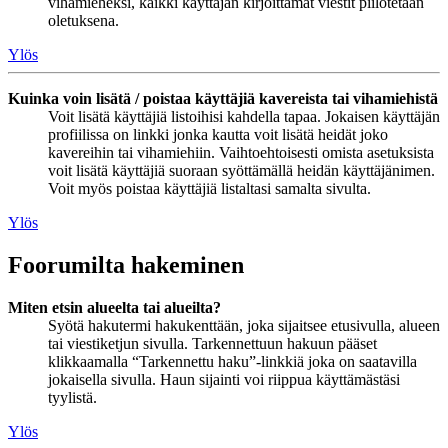
vihamieheksi, kaikki käyttäjän kirjoittamat viestit piilotetaan
oletuksena.
Ylös
Kuinka voin lisätä / poistaa käyttäjiä kavereista tai vihamiehistä
Voit lisätä käyttäjiä listoihisi kahdella tapaa. Jokaisen käyttäjän
profiilissa on linkki jonka kautta voit lisätä heidät joko
kavereihin tai vihamiehiin. Vaihtoehtoisesti omista asetuksista
voit lisätä käyttäjiä suoraan syöttämällä heidän käyttäjänimen.
Voit myös poistaa käyttäjiä listaltasi samalta sivulta.
Ylös
Foorumilta hakeminen
Miten etsin alueelta tai alueilta?
Syötä hakutermi hakukenttään, joka sijaitsee etusivulla, alueen
tai viestiketjun sivulla. Tarkennettuun hakuun pääset
klikkaamalla “Tarkennettu haku”-linkkiä joka on saatavilla
jokaisella sivulla. Haun sijainti voi riippua käyttämästäsi
tyylistä.
Ylös