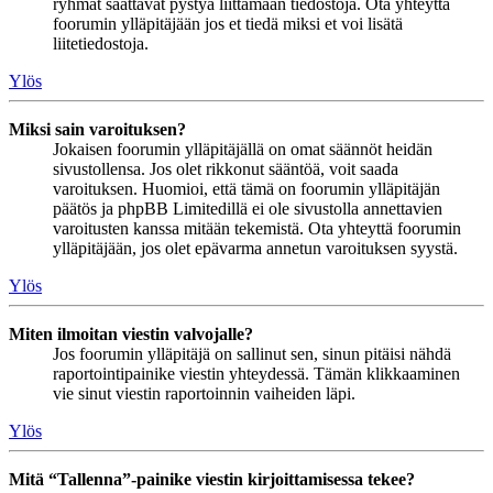
ryhmät saattavat pystyä liittämään tiedostoja. Ota yhteyttä
foorumin ylläpitäjään jos et tiedä miksi et voi lisätä
liitetiedostoja.
Ylös
Miksi sain varoituksen?
Jokaisen foorumin ylläpitäjällä on omat säännöt heidän
sivustollensa. Jos olet rikkonut sääntöä, voit saada
varoituksen. Huomioi, että tämä on foorumin ylläpitäjän
päätös ja phpBB Limitedillä ei ole sivustolla annettavien
varoitusten kanssa mitään tekemistä. Ota yhteyttä foorumin
ylläpitäjään, jos olet epävarma annetun varoituksen syystä.
Ylös
Miten ilmoitan viestin valvojalle?
Jos foorumin ylläpitäjä on sallinut sen, sinun pitäisi nähdä
raportointipainike viestin yhteydessä. Tämän klikkaaminen
vie sinut viestin raportoinnin vaiheiden läpi.
Ylös
Mitä “Tallenna”-painike viestin kirjoittamisessa tekee?