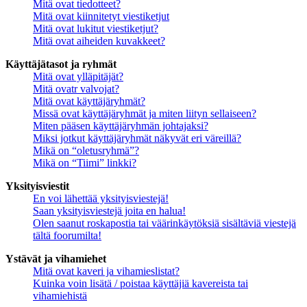
Mitä ovat tiedotteet?
Mitä ovat kiinnitetyt viestiketjut
Mitä ovat lukitut viestiketjut?
Mitä ovat aiheiden kuvakkeet?
Käyttäjätasot ja ryhmät
Mitä ovat ylläpitäjät?
Mitä ovatr valvojat?
Mitä ovat käyttäjäryhmät?
Missä ovat käyttäjäryhmät ja miten liityn sellaiseen?
Miten pääsen käyttäjäryhmän johtajaksi?
Miksi jotkut käyttäjäryhmät näkyvät eri väreillä?
Mikä on “oletusryhmä”?
Mikä on “Tiimi” linkki?
Yksityisviestit
En voi lähettää yksityisviestejä!
Saan yksityisviestejä joita en halua!
Olen saanut roskapostia tai väärinkäytöksiä sisältäviä viestejä
tältä foorumilta!
Ystävät ja vihamiehet
Mitä ovat kaveri ja vihamieslistat?
Kuinka voin lisätä / poistaa käyttäjiä kavereista tai
vihamiehistä