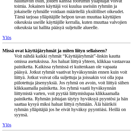
hallittaviin osiin, joiden kanssa foorumin ylläpitäjät voivat
toimia. Jokainen käyttäjä voi kuulua useisiin ryhmiin ja
jokaiselle ryhmälle voidaan määritellä yksilölliset oikeudet.
Tämä tarjoaa ylläpitäjille helpon tavan muuttaa käyttäjien
oikeuksia useille käyttäjille kerralla, kuten muuttaa valvojien
oikeuksia tai hallita pääsyä suljetulle alueelle.
Ylös
Missä ovat käyttäjäryhmät ja miten liityn sellaiseen?
Voit nähdä kaikki ryhmät “Käyttäjäryhmät”-linkin kautta
omissa asetuksissa. Jos haluat liittyä yhteen, klikkaa vastaavaa
painiketta. Kaikissa ryhmissä ei kuitenkaan ole vapaata
pääsyä. Jotkut ryhmät vaativat hyväksynnän ennen kuin voit
liittyä. Jotkut voivat olla suljettuja ja joissakin voi olla jopa
piilotettuja jäsenyyksiä. Jos ryhmä on avoin, voit liittyä siihen
klikkaamalla painiketta. Jos ryhmä vaatii hyväksynnän
liittymistä varten, voit pyytää liittymislupaa klikkaamalla
painiketta. Ryhmän johtajan täytyy hyväksyä pyyntösi ja hän
saattaa kysyä miksi haluat liittyä ryhmään. Älä häiriköi
ryhmän ylläpitäjiä jos he eivät hyväksy pyyntöäsi. Heillä on
syynsä.
Ylös