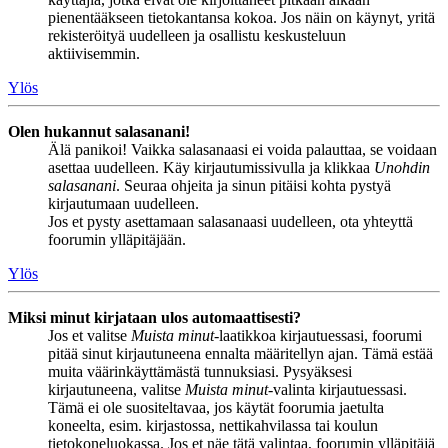
pienentääkseen tietokantansa kokoa. Jos näin on käynyt, yritä
rekisteröityä uudelleen ja osallistu keskusteluun
aktiivisemmin.
Ylös
Olen hukannut salasanani!
Älä panikoi! Vaikka salasanaasi ei voida palauttaa, se voidaan
asettaa uudelleen. Käy kirjautumissivulla ja klikkaa
Unohdin
salasanani
. Seuraa ohjeita ja sinun pitäisi kohta pystyä
kirjautumaan uudelleen.
Jos et pysty asettamaan salasanaasi uudelleen, ota yhteyttä
foorumin ylläpitäjään.
Ylös
Miksi minut kirjataan ulos automaattisesti?
Jos et valitse
Muista minut
-laatikkoa kirjautuessasi, foorumi
pitää sinut kirjautuneena ennalta määritellyn ajan. Tämä estää
muita väärinkäyttämästä tunnuksiasi. Pysyäksesi
kirjautuneena, valitse
Muista minut
-valinta kirjautuessasi.
Tämä ei ole suositeltavaa, jos käytät foorumia jaetulta
koneelta, esim. kirjastossa, nettikahvilassa tai koulun
tietokoneluokassa. Jos et näe tätä valintaa, foorumin ylläpitäjä