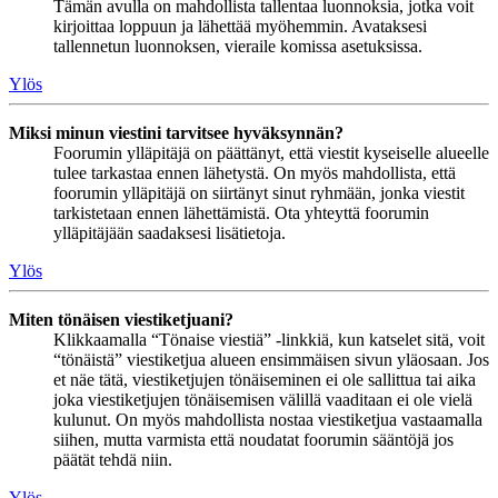
Tämän avulla on mahdollista tallentaa luonnoksia, jotka voit
kirjoittaa loppuun ja lähettää myöhemmin. Avataksesi
tallennetun luonnoksen, vieraile komissa asetuksissa.
Ylös
Miksi minun viestini tarvitsee hyväksynnän?
Foorumin ylläpitäjä on päättänyt, että viestit kyseiselle alueelle
tulee tarkastaa ennen lähetystä. On myös mahdollista, että
foorumin ylläpitäjä on siirtänyt sinut ryhmään, jonka viestit
tarkistetaan ennen lähettämistä. Ota yhteyttä foorumin
ylläpitäjään saadaksesi lisätietoja.
Ylös
Miten tönäisen viestiketjuani?
Klikkaamalla “Tönaise viestiä” -linkkiä, kun katselet sitä, voit
“tönäistä” viestiketjua alueen ensimmäisen sivun yläosaan. Jos
et näe tätä, viestiketjujen tönäiseminen ei ole sallittua tai aika
joka viestiketjujen tönäisemisen välillä vaaditaan ei ole vielä
kulunut. On myös mahdollista nostaa viestiketjua vastaamalla
siihen, mutta varmista että noudatat foorumin sääntöjä jos
päätät tehdä niin.
Ylös