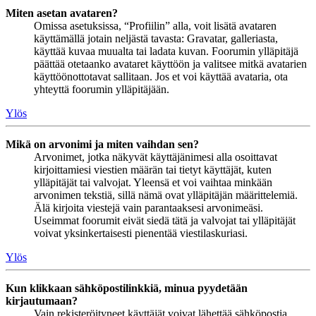
Miten asetan avataren?
Omissa asetuksissa, “Profiilin” alla, voit lisätä avataren
käyttämällä jotain neljästä tavasta: Gravatar, galleriasta,
käyttää kuvaa muualta tai ladata kuvan. Foorumin ylläpitäjä
päättää otetaanko avataret käyttöön ja valitsee mitkä avatarien
käyttöönottotavat sallitaan. Jos et voi käyttää avataria, ota
yhteyttä foorumin ylläpitäjään.
Ylös
Mikä on arvonimi ja miten vaihdan sen?
Arvonimet, jotka näkyvät käyttäjänimesi alla osoittavat
kirjoittamiesi viestien määrän tai tietyt käyttäjät, kuten
ylläpitäjät tai valvojat. Yleensä et voi vaihtaa minkään
arvonimen tekstiä, sillä nämä ovat ylläpitäjän määrittelemiä.
Älä kirjoita viestejä vain parantaaksesi arvonimeäsi.
Useimmat foorumit eivät siedä tätä ja valvojat tai ylläpitäjät
voivat yksinkertaisesti pienentää viestilaskuriasi.
Ylös
Kun klikkaan sähköpostilinkkiä, minua pyydetään
kirjautumaan?
Vain rekisteröityneet käyttäjät voivat lähettää sähköpostia