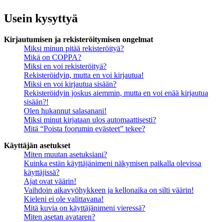
Usein kysyttyä
Kirjautumisen ja rekisteröitymisen ongelmat
Miksi minun pitää rekisteröityä?
Mikä on COPPA?
Miksi en voi rekisteröityä?
Rekisteröidyin, mutta en voi kirjautua!
Miksi en voi kirjautua sisään?
Rekisteröidyin joskus aiemmin, mutta en voi enää kirjautua
sisään?!
Olen hukannut salasanani!
Miksi minut kirjataan ulos automaattisesti?
Mitä “Poista foorumin evästeet” tekee?
Käyttäjän asetukset
Miten muutan asetuksiani?
Kuinka estän käyttäjänimeni näkymisen paikalla olevissa
käyttäjissä?
Ajat ovat väärin!
Vaihdoin aikavyöhykkeen ja kellonaika on silti väärin!
Kieleni ei ole valittavana!
Mitä kuvia on käyttäjänimeni vieressä?
Miten asetan avataren?